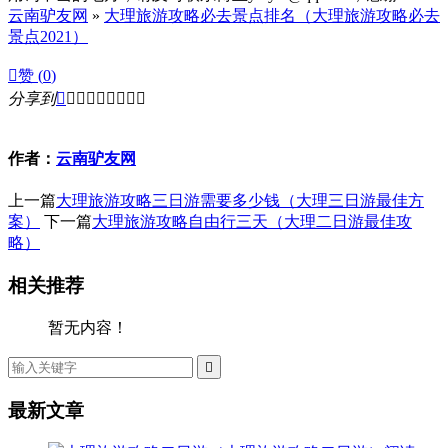
云南驴友网
»
大理旅游攻略必去景点排名（大理旅游攻略必去
景点2021）

赞 (
0
)
分享到









作者：
云南驴友网
上一篇
大理旅游攻略三日游需要多少钱（大理三日游最佳方
案）
下一篇
大理旅游攻略自由行三天（大理二日游最佳攻
略）
相关推荐
暂无内容！

最新文章