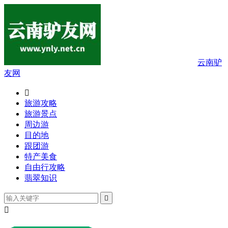
云南驴
友网

旅游攻略
旅游景点
周边游
目的地
跟团游
特产美食
自由行攻略
翡翠知识

