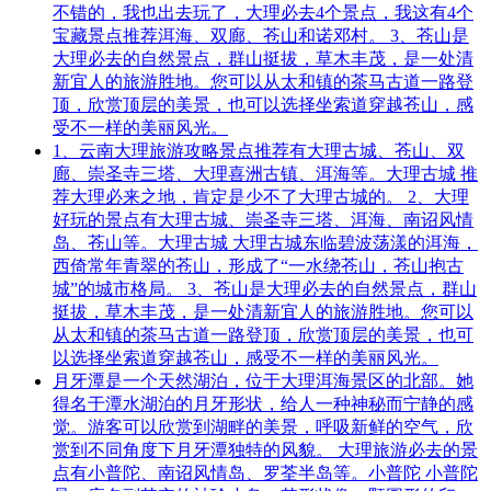
不错的，我也出去玩了，大理必去4个景点，我这有4个
宝藏景点推荐洱海、双廊、苍山和诺邓村。 3、苍山是
大理必去的自然景点，群山挺拔，草木丰茂，是一处清
新宜人的旅游胜地。您可以从太和镇的茶马古道一路登
顶，欣赏顶层的美景，也可以选择坐索道穿越苍山，感
受不一样的美丽风光。
1、云南大理旅游攻略景点推荐有大理古城、苍山、双
廊、崇圣寺三塔、大理喜洲古镇、洱海等。大理古城 推
荐大理必来之地，肯定是少不了大理古城的。 2、大理
好玩的景点有大理古城、崇圣寺三塔、洱海、南诏风情
岛、苍山等。大理古城 大理古城东临碧波荡漾的洱海，
西倚常年青翠的苍山，形成了“一水绕苍山，苍山抱古
城”的城市格局。 3、苍山是大理必去的自然景点，群山
挺拔，草木丰茂，是一处清新宜人的旅游胜地。您可以
从太和镇的茶马古道一路登顶，欣赏顶层的美景，也可
以选择坐索道穿越苍山，感受不一样的美丽风光。
月牙潭是一个天然湖泊，位于大理洱海景区的北部。她
得名于潭水湖泊的月牙形状，给人一种神秘而宁静的感
觉。游客可以欣赏到湖畔的美景，呼吸新鲜的空气，欣
赏到不同角度下月牙潭独特的风貌。 大理旅游必去的景
点有小普陀、南诏风情岛、罗荃半岛等。小普陀 小普陀