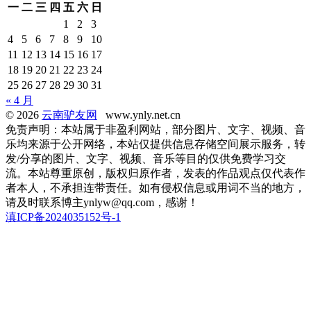
一
二
三
四
五
六
日
1
2
3
4
5
6
7
8
9
10
11
12
13
14
15
16
17
18
19
20
21
22
23
24
25
26
27
28
29
30
31
« 4 月
© 2026
云南驴友网
www.ynly.net.cn
免责声明：本站属于非盈利网站，部分图片、文字、视频、音
乐均来源于公开网络，本站仅提供信息存储空间展示服务，转
发/分享的图片、文字、视频、音乐等目的仅供免费学习交
流。本站尊重原创，版权归原作者，发表的作品观点仅代表作
者本人，不承担连带责任。如有侵权信息或用词不当的地方，
请及时联系博主ynlyw@qq.com，感谢！
滇ICP备2024035152号-1