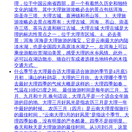
理，位于中国云南省西部，是一个有着悠久历史和独特
文化的城市。其中大理旅游攻略必去的景点包括洱海、
崇圣寺三塔、大理古城、喜洲镇和苍山等。 3、大理旅
游攻略必去景点推荐有：大理古城、洱海 、苍山、崇圣
寺三塔、茶马古道和丽江古城。大理古城 大理古城是大
理的标志性景点之一，位于大理市区域。 4、必去美
景：洱海 洱海是大理旅游的瑰宝，它是云南最大的内陆
淡水湖，也是全国四大高原淡水湖之一。在洱海上可以
乘坐游船欣赏湖泊美景，感受大理的水乡风情。此外，
还可以在湖边散步、骑自行车或者选择当地特色的木筏
交通方式。
什么季节去大理最合适大理最适合旅游的季节是4月底5
月初，满山的杜鹃花，大理的三月街。去大理哪个季节
去最好大理四季的气候大概是这样的：大理四季如春，
气温在10到25度之间。 最佳旅游时间是每年的三月、五
月、九月和十月.换句话说，大理几乎是一个适合全年旅
游的目的地。大理三月好风光是指农历三月是大理一年
中最好的时候。 农历三月（四月）是云南大理度假旅行
的最佳时间，“云南大理3月的好风景”是指这个季节。大
理四季如春，没有明显的严冬酷暑。四季不是很明显。
春天和秋天是大理旅游的最佳时间。从3月到5月，这里