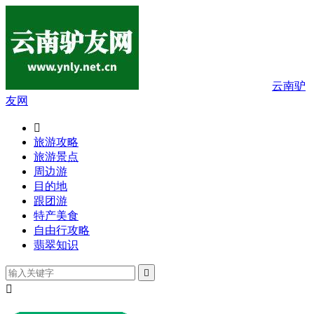
云南驴
友网

旅游攻略
旅游景点
周边游
目的地
跟团游
特产美食
自由行攻略
翡翠知识

