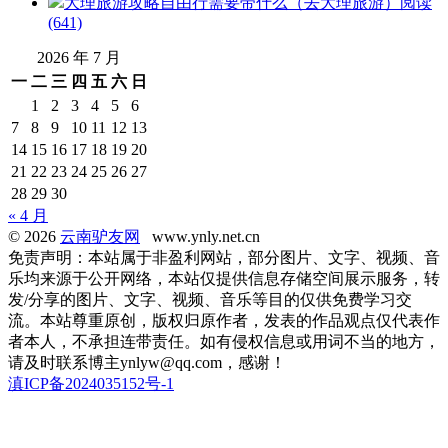
大理旅游攻略自由行需要带什么（去大理旅游）
阅读
(641)
2026 年 7 月
一
二
三
四
五
六
日
1
2
3
4
5
6
7
8
9
10
11
12
13
14
15
16
17
18
19
20
21
22
23
24
25
26
27
28
29
30
« 4 月
© 2026
云南驴友网
www.ynly.net.cn
免责声明：本站属于非盈利网站，部分图片、文字、视频、音
乐均来源于公开网络，本站仅提供信息存储空间展示服务，转
发/分享的图片、文字、视频、音乐等目的仅供免费学习交
流。本站尊重原创，版权归原作者，发表的作品观点仅代表作
者本人，不承担连带责任。如有侵权信息或用词不当的地方，
请及时联系博主ynlyw@qq.com，感谢！
滇ICP备2024035152号-1