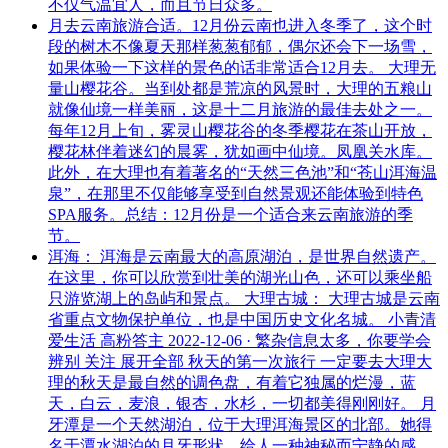
不仅气温宜人，而且节日众多。
月去云南旅游合适。12月份云南也进入冬季了，这个时
段的树木不像夏天那样葱葱郁郁，偶尔还会下一场雪，
如果体验一下这样的景色的话非常适合12月去。 大理无
量山樱花谷。当到处都是荒凉的风景时，大理的五粮山
就像仙境一样美丽，这是十二月旅游的最佳去处之一。
每年12月上旬，雾灵山樱花谷的冬季樱花在茶山开放，
樱花林伴着迷幻的晨雾，犹如画中仙境。凤凰关水库。
此外，在大理也有着著名的“天然三色池”和“苍山洱海温
泉”，在那里不仅能够享受到自然景观还能体验到特色
SPA服务。总结：12月份是一个适合来云南旅游的季
节。
洱海： 洱海是云南最大的高原湖泊，是世界自然遗产。
在这里，你可以欣赏到壮美的湖光山色，还可以乘坐船
只游览湖上的岛屿和景点。 大理古城： 大理古城是云南
省重点文物保护单位，也是中国历史文化名城。 小青清
爱生活 高粉答主 2022-12-06 · 繁杂信息太多，你要学会
辨别 关注 展开全部 秋天的第一次旅行 一定要去大理大
理的秋天是最自然的调色盘，有着它独属的烂漫，蓝
天，白云，麦浪，银杏，水杉，一切都美得刚刚好。 月
牙潭是一个天然湖泊，位于大理洱海景区的北部。她得
名于潭水湖泊的月牙形状，给人一种神秘而宁静的感