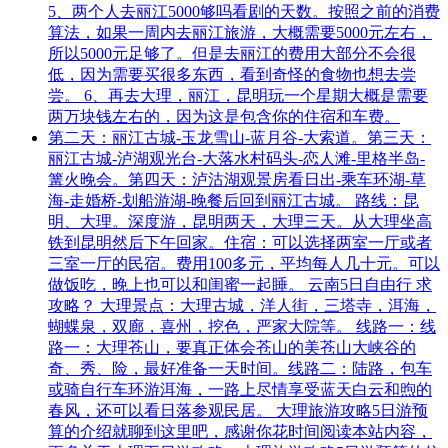
5、两个人去丽江5000够吗看剧的天数。按照之前的消费
算法，如果一周内去丽江旅游，大概需要5000元左右，
所以5000元足够了。但是去丽江的费用大部分不会很
低，因为需要买很多东西，看到奇怪的食物也想去尝
尝。 6、再去大理，丽江，昆明玩一个星期大概是需要
两万块钱左右的，因为这是包含你的住宿和车费。
第二天：丽江古城-玉龙雪山-蓝月谷-大索道。第三天：
丽江古城-泸湖观光台-大落水村码头-恋人滩-里格半岛-
篝火晚会。第四天：泸沽湖观景房看日出-乘车环湖-草
海-走婚桥-划船游湖-晚餐后回到丽江古城。 路线：昆
明、大理。深度游，昆明两天，大理三天。从大理坐高
铁到昆明然后下午回家。住宿：可以选择两室一厅或者
三室一厅的民宿。费用100多元，平均每人几十元。可以
做饭吃，晚上也可以和闺蜜一起睡。 云南5日自由行 求
攻略？ 大理景点：大理古城，洋人街，三塔寺，洱海，
蝴蝶泉，双廊，喜州，挖色，严家大院等。 线路一：线
路一：大理苍山，要真正体会苍山的美苍山大峡谷的
奇、秀、险，最好准备一天时间。线路二：陆路，包车
或骑自行车环游洱海，一路上尽情享受蓝天白云和煦的
春风，还可以看日落参观民居。 大理旅游攻略5日游预
算的介绍就聊到这里吧，感谢你花时间阅读本站内容，