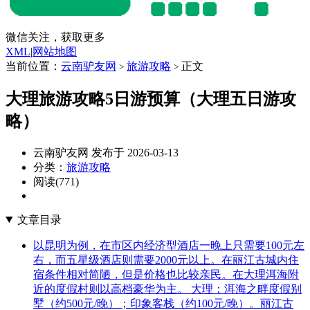
微信关注，获取更多
XML
|
网站地图
当前位置：
云南驴友网
旅游攻略
正文
>
>
大理旅游攻略5日游预算（大理五日游攻
略）
云南驴友网 发布于 2026-03-13
分类：
旅游攻略
阅读(771)
文章目录
以昆明为例，在市区内经济型酒店一晚上只需要100元左
右，而五星级酒店则需要2000元以上。在丽江古城内住
宿条件相对简陋，但是价格也比较亲民。在大理洱海附
近的度假村则以高档豪华为主。 大理：洱海之畔度假别
墅（约500元/晚）；印象客栈（约100元/晚）。丽江古