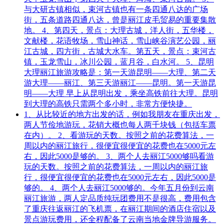
与大研古镇相似，束河古镇也有一条四通八达的广场
街，五条道路四通八达，曾是丽江皮毛贸易的重要集散
地。 4、第四天，景点：大理古城，洋人街，五华楼，
文献楼，花语牧场，雪山神话，雪山峡谷演艺公园，丽
江古城，四方街，古城大水车。第五天，景点：束河古
镇，玉龙雪山，冰川公园，蓝月谷，白水河。 5、昆明
大理丽江旅游攻略是：第一天游昆明——大理、第二天
游大理——丽江、第三天游丽江——昆明。第一天游昆
明——大理 早上从昆明出发，乘坐高铁前往大理。昆明
到大理的高铁只需两个多小时，非常方便快捷。
1、从比较近的地方出发的话，例如我朋友在重庆出发，
两人节俭地游玩，花销大概也每人两千块钱（包括车票
在内）。 2、看游玩的天数。按照之前的花费算法，一
周以内的丽江旅行，很便宜很便宜的花费也在5000元左
右，因此5000是够的。 3、两个人去丽江5000够吗看游
玩的天数。按照之前的花费算法，一周以内的丽江旅
行，很便宜很便宜的花费也在5000元左右，因此5000是
够的。 4、两个人去丽江5000够的。今年五月份到云南
丽江旅游，两人定品质纯玩团费用不是很高，费用包含
了重庆往返丽江的飞机票，在丽江期间的酒店住宿以及
景点游玩费用，还全程配备了云南当地金牌导游服务。