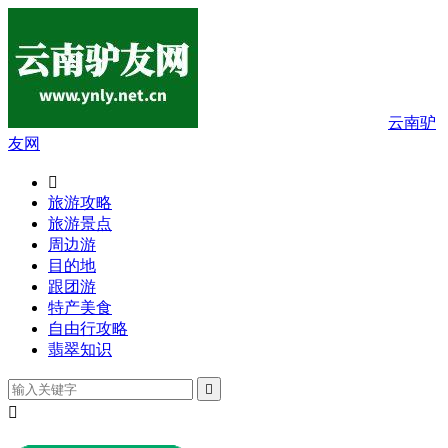
云南驴
友网

旅游攻略
旅游景点
周边游
目的地
跟团游
特产美食
自由行攻略
翡翠知识

