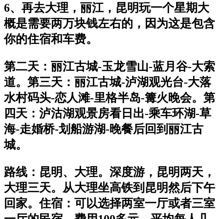
6、再去大理，丽江，昆明玩一个星期大
概是需要两万块钱左右的，因为这是包含
你的住宿和车费。
第二天：丽江古城-玉龙雪山-蓝月谷-大索
道。第三天：丽江古城-泸湖观光台-大落
水村码头-恋人滩-里格半岛-篝火晚会。第
四天：泸沽湖观景房看日出-乘车环湖-草
海-走婚桥-划船游湖-晚餐后回到丽江古
城。
路线：昆明、大理。深度游，昆明两天，
大理三天。从大理坐高铁到昆明然后下午
回家。住宿：可以选择两室一厅或者三室
一厅的民宿。费用100多元，平均每人几