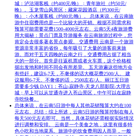
城：泸沽湖客栈（约400元/晚）；青年旅社（约50元/
晚）。玉龙雪山风景区：藏家花园酒店（约300元/
晚）；小木屋客栈（约80元/晚）。 总体来说，在云南旅
游中住宿费用也是一个比较大的开销。根据不同需求和
预算可能需要花费1500-4000元左右。云南5天4夜旅游费
用大揭秘：景点门票及导游服务 在云南旅游过程中，您
肯定会去很多著名景点参观。 交通费用 云南是一个旅游
资源非常丰富的省份，每年吸引了大量的游客前来旅
游。而对于五天四晚的云南之行，交通费用占据了相当
大的一部分。首先是往返机票或者火车票，这个价格根
据出发地和时间不同会有所差异。 五天游遍这些地方会
有些赶，建议6-7天，不奢侈的话大概花费2500/人。 建
议服用6-7天。不奢侈的话，2500左右/人。丽江五日游
需要多少钱 DAY1：苍山-寂静寺-天龙八部影院-大理古
城；早上可以从甘通寺进入苍山景区，中午可以在寂静
寺吃快餐。
总体来说，在云南5日游中每人其他花销预算大约在100
元左右。总结：综上所述，云南5日游的预算控制在每人
每天500元左右即可。当然，具体花销还需根据实际情况
进行调整和安排。 云南是一个美食之地，这里有很多特
色小吃和当地菜系。旅游中的饮食费用因人而异，一般