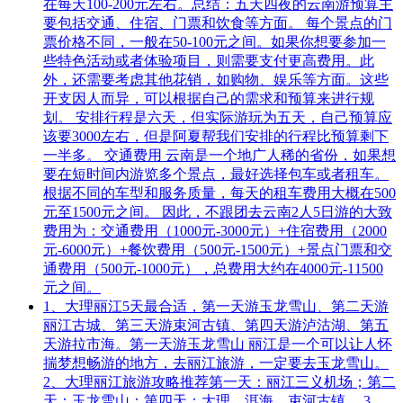
在每天100-200元左右。总结：五天四夜的云南游预算主
要包括交通、住宿、门票和饮食等方面。 每个景点的门
票价格不同，一般在50-100元之间。如果你想要参加一
些特色活动或者体验项目，则需要支付更高费用。此
外，还需要考虑其他花销，如购物、娱乐等方面。这些
开支因人而异，可以根据自己的需求和预算来进行规
划。 安排行程是六天，但实际游玩为五天，自己预算应
该要3000左右，但是阿夏帮我们安排的行程比预算剩下
一半多。 交通费用 云南是一个地广人稀的省份，如果想
要在短时间内游览多个景点，最好选择包车或者租车。
根据不同的车型和服务质量，每天的租车费用大概在500
元至1500元之间。 因此，不跟团去云南2人5日游的大致
费用为：交通费用（1000元-3000元）+住宿费用（2000
元-6000元）+餐饮费用（500元-1500元）+景点门票和交
通费用（500元-1000元），总费用大约在4000元-11500
元之间。
1、大理丽江5天最合适，第一天游玉龙雪山、第二天游
丽江古城、第三天游束河古镇、第四天游泸沽湖、第五
天游拉市海。第一天游玉龙雪山 丽江是一个可以让人怀
揣梦想畅游的地方，去丽江旅游，一定要去玉龙雪山。
2、大理丽江旅游攻略推荐第一天：丽江三义机场；第二
天：玉龙雪山；第四天：大理、洱海、束河古镇。 3、