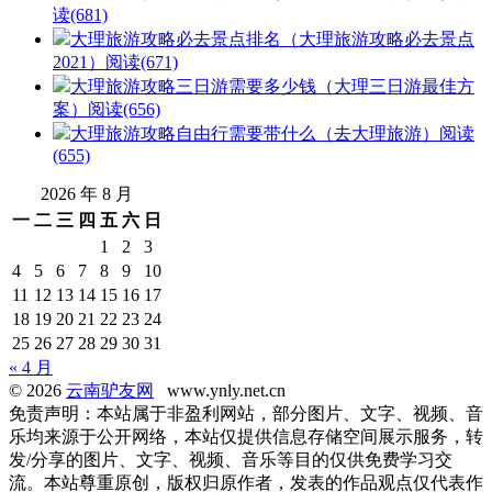
读(681)
大理旅游攻略必去景点排名（大理旅游攻略必去景点
2021）
阅读(671)
大理旅游攻略三日游需要多少钱（大理三日游最佳方
案）
阅读(656)
大理旅游攻略自由行需要带什么（去大理旅游）
阅读
(655)
2026 年 8 月
一
二
三
四
五
六
日
1
2
3
4
5
6
7
8
9
10
11
12
13
14
15
16
17
18
19
20
21
22
23
24
25
26
27
28
29
30
31
« 4 月
© 2026
云南驴友网
www.ynly.net.cn
免责声明：本站属于非盈利网站，部分图片、文字、视频、音
乐均来源于公开网络，本站仅提供信息存储空间展示服务，转
发/分享的图片、文字、视频、音乐等目的仅供免费学习交
流。本站尊重原创，版权归原作者，发表的作品观点仅代表作