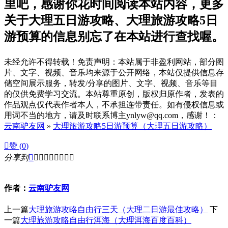
里吧，感谢你花时间阅读本站内容，更多
关于大理五日游攻略、大理旅游攻略5日
游预算的信息别忘了在本站进行查找喔。
未经允许不得转载！免责声明：本站属于非盈利网站，部分图
片、文字、视频、音乐均来源于公开网络，本站仅提供信息存
储空间展示服务，转发/分享的图片、文字、视频、音乐等目
的仅供免费学习交流。本站尊重原创，版权归原作者，发表的
作品观点仅代表作者本人，不承担连带责任。如有侵权信息或
用词不当的地方，请及时联系博主ynlyw@qq.com，感谢！：
云南驴友网
»
大理旅游攻略5日游预算（大理五日游攻略）

赞 (
0
)
分享到









作者：
云南驴友网
上一篇
大理旅游攻略自由行三天（大理二日游最佳攻略）
下
一篇
大理旅游攻略自由行洱海（大理洱海百度百科）