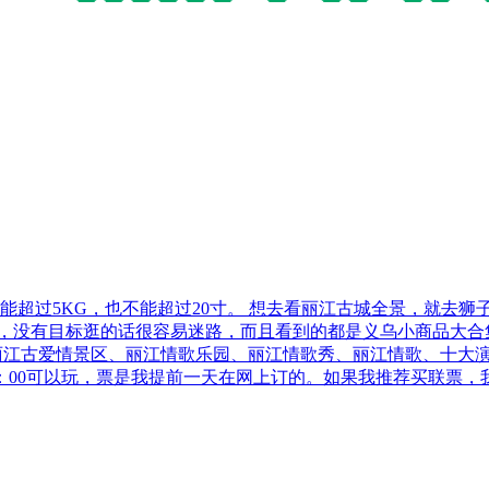
能超过5KG，也不能超过20寸。 想去看丽江古城全景，就去
宫，没有目标逛的话很容易迷路，而且看到的都是义乌小商品大合
：丽江古爱情景区、丽江情歌乐园、丽江情歌秀、丽江情歌、十大
9：00可以玩，票是我提前一天在网上订的。如果我推荐买联票