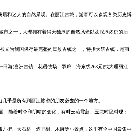
民居和迷人的自然景观。在丽江古城，游客可以参观各类历史博
城市之一，大理拥有着得天独厚的自然风光以及深厚浓郁的历
城被誉为我国保存最完整的民族古镇之一，特指大研古镇，是丽
拍一日游(喜洲古镇—花语牧场—双廊—海东线268元)找大理丽江
山几乎是所有到丽江旅游的朋友必去的一个地方。
丽，随着时令和阴晴的变化，有时云蒸霞蔚、玉龙时隐时现；
四方街、大石桥、酒吧街、木府等小景点，这里有全中国最集中