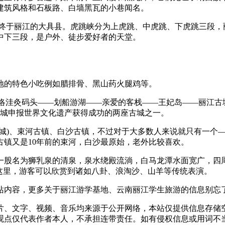
建筑风格和石板路、白墙黑瓦的小巷闻名。
，终于丽江的大具县。虎跳峡分为上虎跳、中虎跳、下虎跳三段，
中下三段，是户外、徒步爱好者的天堂。
地的特色小吃例如腊排骨、黑山药火腿鸡等。
—洛洼灸码头——划船游湖——亲爱的客栈——王妃岛——丽江古
古城申报世界文化遗产获得成功的两座古城之一。
古城)、束河古镇、白沙古镇，不过对于大多数人来说就只有一个
古镇又是10年前的束河，白沙最原始，老外比较喜欢。
一股名为狮乳泉的清泉，泉水绕殿流淌，白马龙潭水面宽广，四周
这里，游客可以欣赏到诸如八卦、浪淘沙、山羊等传统表演。
站内容，更多关于丽江游学基地、云南丽江学生旅游的信息别忘
片、文字、视频、音乐均来源于公开网络，本站仅提供信息存储空
仅代表作者本人，不承担连带责任。如有侵权信息或用词不当的地方