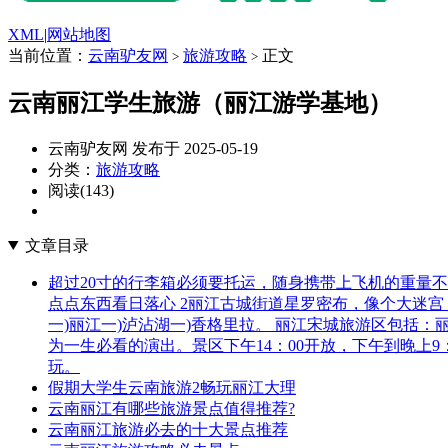
XML
|
网站地图
当前位置：
云南驴友网
旅游攻略
正文
>
>
云南丽江学生旅游（丽江游学基地）
云南驴友网 发布于 2025-05-19
分类：
旅游攻略
阅读(143)
文章目录
超过20寸的行李箱必须要托运，随身携带上飞机的重量不
点点东西看日落心 2丽江古城街道星罗密布，像个大迷
一)丽江一)泸沾湖一)香格里拉。 丽江宋城旅游区包括
为一生必看的演出。景区下午14：00开放，下午到晚上
玩。
假期大学生云南旅游2畅玩丽江大理
云南丽江有哪些旅游景点值得推荐?
云南丽江旅游必去的十大景点推荐