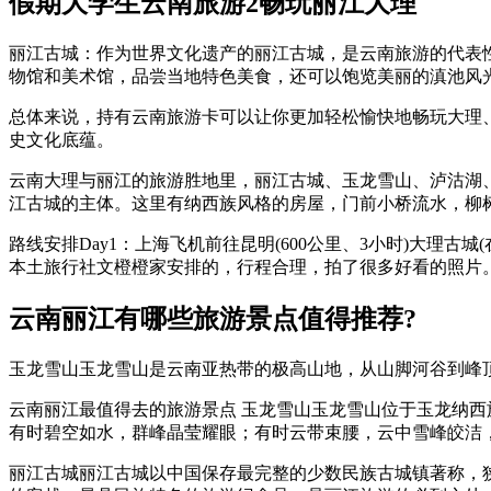
假期大学生云南旅游2畅玩丽江大理
丽江古城：作为世界文化遗产的丽江古城，是云南旅游的代表
物馆和美术馆，品尝当地特色美食，还可以饱览美丽的滇池风
总体来说，持有云南旅游卡可以让你更加轻松愉快地畅玩大理
史文化底蕴。
云南大理与丽江的旅游胜地里，丽江古城、玉龙雪山、泸沽湖、
江古城的主体。这里有纳西族风格的房屋，门前小桥流水，柳
路线安排Day1：上海飞机前往昆明(600公里、3小时)大理古
本土旅行社文橙橙家安排的，行程合理，拍了很多好看的照片
云南丽江有哪些旅游景点值得推荐?
玉龙雪山玉龙雪山是云南亚热带的极高山地，从山脚河谷到峰
云南丽江最值得去的旅游景点 玉龙雪山玉龙雪山位于玉龙纳
有时碧空如水，群峰晶莹耀眼；有时云带束腰，云中雪峰皎洁
丽江古城丽江古城以中国保存最完整的少数民族古城镇著称，