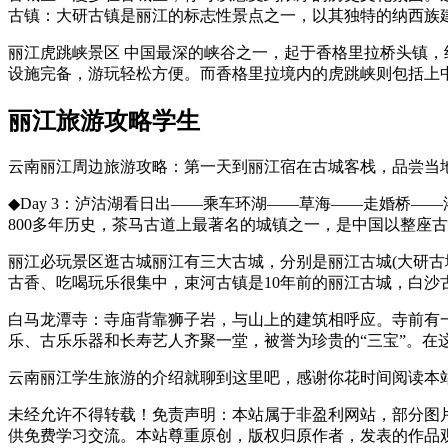
古镇：大研古镇是丽江的标志性景点之一，以其独特的纳西族
丽江虎跳峡景区 中国最深的峡谷之一，起于香格里拉桥头镇
设施完备，游玩轻松方便。而香格里拉境内的虎跳峡则包括上
丽江旅游攻略学生
云南丽江周边旅游攻略：第一天到丽江宿在古城客栈，品尝当
◆Day 3：泸沽湖看日出——乘车环湖——草海——走婚桥—
800多年历史，茶马古道上最著名的城镇之一，是中国以整座
丽江必玩景区逛古城丽江有三大古城，分别是丽江古城(大研
古香、吃喝玩乐很集中，束河古镇是10年前的丽江古城，白沙
白马龙潭寺：寺庙背靠狮子岩，与山上的建筑相呼应。寺前有
乐、古乐乐器和长寿艺人齐聚一堂，被誉为珍贵的“三宝”。在
云南丽江学生旅游的介绍就聊到这里吧，感谢你花时间阅读本
未经允许不得转载！免责声明：本站属于非盈利网站，部分图
供免费学习交流。本站尊重原创，版权归原作者，发表的作品观点