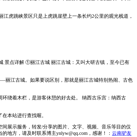
丽江虎跳峡景区只是上虎跳崖壁上一条长约2公里的观光栈道，
城 景点详解 ①丽江古城 丽江古城：又叫大研古镇，至今已有
——丽江古城。如果要说区别，那就是丽江古城特别热闹、古色
环绕着木栏，是游客休憩的好去处。 纳西古乐宫：纳西古
了在本站进行查找喔。
间展示服务，转发/分享的图片、文字、视频、音乐等目的仅
，请及时联系博主ynlyw@qq.com，感谢！：
云南驴友