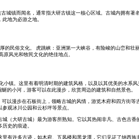
。
民族古城镇而闻名，通常指大研古镇这一核心区域。古城内拥有著
，此地为必游之地。
厚的民俗文化。 虎跳峡：亚洲第一大峡谷，有险峻的山峦和壮丽
赏高原风光和牧民文化的绝佳地点。
文化小镇。这里有着明清时期的建筑风格，以及以其优美的水系风
蜿蜒的小河，游客可以在此漫步，欣赏周边的建筑和自然景色。
。可以漫步在石板街上，领略古城的风情，游览木府和四方街等
以参观冰川公园和云杉坪等景点。
古城（大研古城）最为游客所熟知。它以其热闹非凡、古色古香
多历史的痕迹。
这里有许多古迹，如木府、五凤楼和黑龙潭，它们见证了纳西族丰