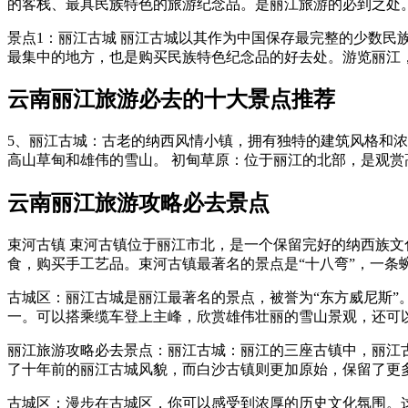
的客栈、最具民族特色的旅游纪念品。是丽江旅游的必到之处
景点1：丽江古城 丽江古城以其作为中国保存最完整的少数
最集中的地方，也是购买民族特色纪念品的好去处。游览丽江
云南丽江旅游必去的十大景点推荐
5、丽江古城：古老的纳西风情小镇，拥有独特的建筑风格和浓
高山草甸和雄伟的雪山。 初甸草原：位于丽江的北部，是观
云南丽江旅游攻略必去景点
束河古镇 束河古镇位于丽江市北，是一个保留完好的纳西族
食，购买手工艺品。束河古镇最著名的景点是“十八弯”，一条
古城区：丽江古城是丽江最著名的景点，被誉为“东方威尼斯”
一。可以搭乘缆车登上主峰，欣赏雄伟壮丽的雪山景观，还可
丽江旅游攻略必去景点：丽江古城：丽江的三座古镇中，丽江
了十年前的丽江古城风貌，而白沙古镇则更加原始，保留了更
古城区：漫步在古城区，你可以感受到浓厚的历史文化氛围。