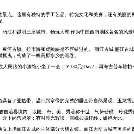
性景点。这里有独特的手工艺品、传统文化和美食，还有美丽的
光。
、丽江和昆明三座城市。畅玩大理 作为中国西南地区著名的风景
束河古镇、拉市海和虎跳峡是不容错过的。 丽江古城 丽江古
树摇曳，构成了一幅高原水乡的画卷。
城(在人民路的小酒馆小坐了一会；￥180元)Day2：洱海吉普车旅
。
顶具备了亚热带、温带到寒带的完整的垂直带自然景观。玉龙雪
西族自治县境内，以险、奇、美、秀著称于世，气势磅礴，玲珑秀
，云下岗峦碧翠；有时霞光辉映，雪峰如披红纱，娇艳无比。
狭义上指丽江古城的主体部分大研古镇。丽江大研古城有著名的