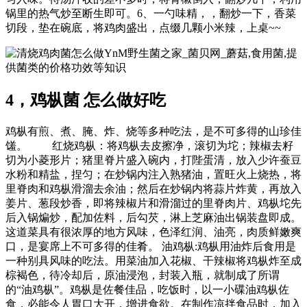
锅里的热气炒至断生即可。6、一勺味精，，翻炒一下，香菜
切段，垫在碗底，将鸡肉盛出，点缀几颗小米辣，上桌~~
YnM野生菌之家_菌贝网_蘑菇,食用菌,提
供菌类的价格功效等知识
4，鸡枞菌 怎么做好吃
鸡枞有煎、煮、腌、炸、烧等多种吃法，是不可多得的山珍佳
馐。 红烧鸡枞：将鸡枞去皮擦净，滚切为坨；辣椒去籽
切为小菱形片；猪里脊片盛入碗内，打陛蛋清，放入少许蚕豆
水粉和精盐，捏匀；在炒锅内注入熟猪油，置旺火上烧热，将
里脊肉和鸡枞滑溜去余油；然后在炒锅内将蒜片炸黄，再放入
姜片、葱段炒香，即将辣椒片和滑溜过的里脊肉片、鸡枞坨先
后入锅煸炒，配加佐料，后勾芡，淋上芝麻油出锅装盘即成。
这道菜具有很浓厚的地方风味，色泽红润、油亮，肉质鲜嫩爽
口，是宴席上不可多得的佳肴。 油鸡枞:鸡枞用油炸后食用是
一种别具风味的吃法。用菜油加入花椒、干辣椒将鸡枞炸至成
棕褐色，待冷却后，原油浸泡，封装入瓶，就制成了所谓
的“油鸡枞”。鸡枞是佐餐佳品，吃饭时，以一小碟油鸡枞佐
食，必能令人胃口大开，增进食欲。在制作凉拌食品时，加入