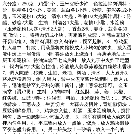
六分瘦）250克，鸡蛋1个，玉米淀粉少许，色拉油拌肉调料：
盐、味精各1/2小匙，黄酱、葱白各1小匙，砂糖、姜泥各1/2小
匙，玉米淀粉1.5大匙，清水1大匙，香油1/2大匙酱汁调料：陈
醋、砂糖2大匙，生抽、料酒各1大匙，老抽1小匙，水淀粉
（玉米淀粉1大匙+清水2大匙），香葱2棵，姜蓉，蒜蓉各30
克 做法：1、将猪肉切成小块，再粗略剁成蓉，香葱白葱绿分
开切成粒 2、将拌肉调料放入肉馅中，搅至起胶。3、将鸡蛋
打入盘中，打散，用汤匙将肉馅挖成大小均匀的肉丸，放入蛋
液中滚上一层蛋液，同时将油放火上烧热 4、再薄薄地沾上一
层玉米淀粉5、待油温烧至七成热时，放入丸子中火炸至定型
6、锅内留约1大匙色拉油，冷油放入姜蓉蒜蓉葱白粒炒出香味
7、调入陈醋，砂糖，生抽、老抽、料酒，清水，大火煮开8、
将水淀粉调匀，倒 入锅内，转中火煮至酱汁浓稠时，倒入丸
子，迅速翻炒至丸子均匀裹上酱汁，撒上葱绿粒即可。 金玉
满堂（滑鸡煲） 主料：鸡肉辅料：红葱酥、蒜、姜、尖椒、
红尖椒、豆豉 调料：柱候酱、料酒、玉米淀粉 做法：1、鸡洗
净斩块，干葱去皮，生姜切片，大蒜去皮切片，青红椒切块，
豆豉剁碎备用。 2、鸡块放入盐、料酒，玉米淀粉加入，搅拌
均匀，放一边腌制半小时至入味。 3、将所有调料放入碗内搅
拌均匀备用。4、平底锅内放入一点油，烧热，放入鸡块滑炒
至变色盛出备用。5、另一炉头放上一砂锅，放入一小勺的