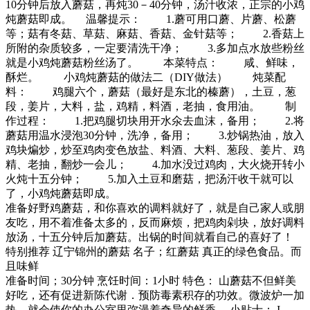
10分钟后放入蘑菇，再炖30－40分钟，汤汁收浓，正宗的小鸡
炖蘑菇即成。 温馨提示： 1.蘑可用口蘑、片蘑、松蘑
等；菇有冬菇、草菇、麻菇、香菇、金针菇等； 2.香菇上
所附的杂质较多，一定要清洗干净； 3.多加点水放些粉丝
就是小鸡炖蘑菇粉丝汤了。 本菜特点： 咸、鲜味，
酥烂。 小鸡炖蘑菇的做法二（DIY做法） 炖菜配
料： 鸡腿六个，蘑菇（最好是东北的榛蘑），土豆，葱
段，姜片，大料，盐，鸡精，料酒，老抽，食用油。 制
作过程： 1.把鸡腿切块用开水氽去血沫，备用； 2.将
蘑菇用温水浸泡30分钟，洗净，备用； 3.炒锅热油，放入
鸡块煸炒，炒至鸡肉变色放盐、料酒、大料、葱段、姜片、鸡
精、老抽，翻炒一会儿； 4.加水没过鸡肉，大火烧开转小
火炖十五分钟； 5.加入土豆和磨菇，把汤汗收干就可以
了，小鸡炖蘑菇即成。
准备好野鸡蘑菇，和你喜欢的调料就好了，就是自己家人或朋
友吃，用不着准备太多的，反而麻烦，把鸡肉剁块，放好调料
放汤，十五分钟后加蘑菇。出锅的时间就看自己的喜好了！
特别推荐 辽宁锦州的蘑菇 名子；红蘑菇 真正的绿色食品。而
且味鲜
准备时间；30分钟 烹饪时间：1小时 特色： 山蘑菇不但鲜美
好吃，还有促进新陈代谢．预防毒素积存的功效。微波炉一加
热，就会使你的办公室里弥漫着奇异的鲜香。 小贴士： I．