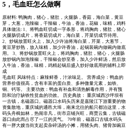
5，毛血旺怎么做啊
原材料: 鸭胸肉，猪心，猪肚，火腿肠，香菇，海白菜，黄豆
芽，大葱，泡辣椒，干辣椒，牛油，香油，花椒，味精，鸡料
具体做法: 1、将鸭血旺切成一字条形，将鸡胸肉，猪肚，猪心
火腿肠切成片，将香菇切成片，海白菜，芹菜切成节待用。
2、炒锅放置旺火上，加入少许油将海白菜，芹菜，大葱节，
黄豆芽炒熟，放入味精，加少许香油，起锅装碗内做碗内做底
用。 3、将炒锅放置旺火上，将鸡胸肉，猪肚，猪心，火腿肠
放炒锅内加泡辣椒，干辣椒会炒至香，加入少许鲜汤，然后放
入牛油，香油，味精，鸡精起锅后盛入炒好做底用的辅料上即
成
毛血旺 风味特点：麻辣鲜香，汁浓味足。 营养成分：鸭血的
营养价值很高，含有丰富的蛋白质、多种微量元素，如铁、
铜、钙等。 主要功效：鸭血有补血和清热解毒作用，并有预
防和治疗缺铁性贫血的功效。 历史典故： 重庆城西沙坪坝有
一古镇，名磁器口。磁器口水码头历来是嘉陵江下游重要的物
资集散地，重庆城的通邑大埠，南来北往的船只都泊这里，水
码头舟楫如林，热闹非凡，街市店铺兴旺，商贾云集，古镇磁
器口由此而占尽了一江的灵气。 70年前，磁器口古镇水码头
有一胖大嫂当街支起卖杂碎汤的小摊，用猪头肉、猪骨加豌豆