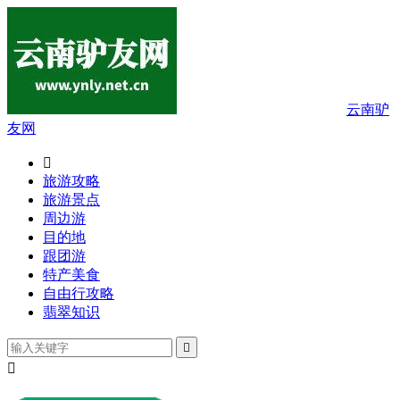
云南驴
友网

旅游攻略
旅游景点
周边游
目的地
跟团游
特产美食
自由行攻略
翡翠知识

