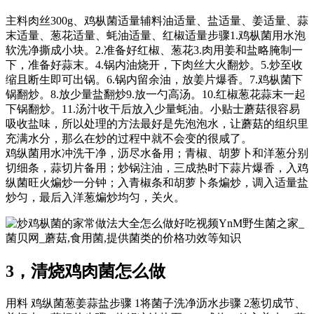
主料肉丝300g、鸡枞菌适量辅料油适量、盐适量、姜适量、蒜
末适量、葱花适量、蚝油适量、红椒适量步骤1.鸡枞菌用水泡
软洗净撕成小块。2.准备好红椒、葱花3.肉用姜和盐略腌制一
下，准备好蒜末。4.锅内油烧开，下肉丝大火翻炒。5.炒至收
缩且断生即可出锅。6.锅内留余油，放姜片爆香。7.鸡枞菌下
锅翻炒。8.放少量盐翻炒9.放一勺高汤。10.红椒葱花蒜末一起
下锅翻炒。11.汤汁收干后放入少量蚝油。小贴士蘑菇很容易
吸收盐味，所以处理的方法最好是先泡泡水，让蘑菇的组织里
充满水分，那么在炒的过程中就不会变的很咸了。
鸡纵菌用水冲洗干净，沥尽水备用；青椒、胡萝卜和洋葱分别
切细条，蒜切片备用；炒锅注油，三成热时下蒜片爆香，入鸡
纵菌旺火煸炒一分钟；入青椒条和胡萝卜条煸炒，调入适量盐
炒匀，最后入洋葱煸炒均匀，关火。
YnM野生菌之家_
菌贝网_蘑菇,食用菌,提供菌类的价格功效等知识
3，清烧鸡肉菌怎么做
用料 鸡纵菌葱姜蒜盐步骤 1将菌子洗净沥水步骤 2葱切成节、