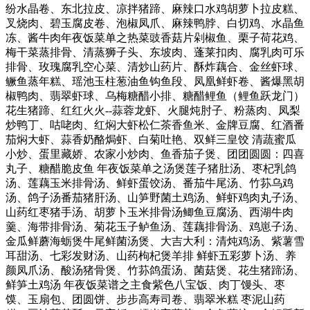
纷水晶卷、东北拉皮、凉拌猪蹄、麻辣口水鸡胡萝卜拉皮糕、
叉烧肉、碧玉腐皮卷、泡椒凤爪、麻辣鸭脖、白切鸡、水晶鱼
冻、酱牛肉年夜饭菜单之热菜豉香菇片剁椒鱼、栗子荷花鸡、
梅干菜蒸排骨、清蒸狮子头、东坡肉、蓬莱扣肉、腐乳肉可乐
排骨、玫瑰腐乳空心菜、清炒山药片、酥炸藕合、金丝虾球、
鳜鱼蒸年糕、瑶池玉柱葱油鱼钩鱼段、凤凰鲜虾卷、酱爆黑胡
椒鸭肉、翡翠虾球、乌梅糖醋小排、糖醋鲤鱼（鲤鱼跃龙门）
花生猪蹄、红红火火--蒜蓉龙虾、火腿炖肘子、粉蒸肉、凤梨
炒鸭丁、咕咾肉、红焖大虾松仁茶香鱼米、金牌豆腐、红酒番
茄焖大虾、蒜香奶酪焗虾、白菊吐艳、双鲜三皇饺 清蔬蜜瓜
小炒、蛋里藏娇、农家小炒肉、鱼香茄子煲、团团圆圆：四喜
丸子、糖醋脆皮鱼 年夜饭菜单之汤煲莲子猪肚汤、枣杞乳鸽
汤、莲藕玉米排骨汤、鲜虾蛋饺汤、番茄牛尾汤、竹荪乌鸡
汤、鸽子汤番茄猪肝汤、山笋野菌土鸡汤、鲜虾鸡肉丸子汤、
山药红枣猪手汤、胡萝卜玉米排骨汤鲫鱼豆腐汤、西湖牛肉
羹、海带排骨汤、菊花玉子鲈鱼汤、莲藕排骨汤、鸡崽子汤、
金瓜鲜蘑海蛎煲牛尾鲜菌汤煲、大吉大利：清炖鸡汤、紫薯雪
耳甜汤、七彩发财汤、山药枸杞煲羊排 鲜虾五彩萝卜汤、养
颜凤爪汤、酸汤猪骨煲、竹荪鸽蛋汤、菌菇煲、花生猪蹄汤、
鲜笋土鸡汤 年夜饭菜谱之主食紫色八宝饭、肉丁馒头、枣
馍、玉扇包、团圆饼、步步高寿司卷、翡翠米糕 枣泥山药