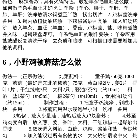
特色： 麻辣香浓，具有火锅特色。教您羊杂毛血旺怎么做，
如何做羊杂毛血旺才好吃 1. 羊杂（羊心、腰子、羊肚、羊
肺、羊肝）洗净放清水锅煮至半熟，捞出切片；2. 鸡枞菌洗净
备用；3. 锅内放植物油烧热，下辣椒酱炒香亮油，加入鲜汤烧
沸，放入羊杂、血旺（羊血）、香菇、鸡枞菌、盐、味精煮熟
并入味，起锅装盘即可。 羊杂毛血旺的制作要诀： 羊杂应用
盐或醋反复清洗干净，去杂质和膻味；可根据口味需要增加其
他的调料。
6，小野鸡顿蘑菇怎么做
做法一（正宗做法） 炖菜配料： 童子鸡750克-1000
克，蘑菇（最好是东北的榛蘑）75克，葱白段2段，姜2片，香
叶1片，干红辣椒3只，大料2只，酱油2茶勺（约10ml），料
酒，盐1茶勺（约5ml），糖2茶勺（约10ml），食用油1汤勺
（约15ml）。 制作过程： 1.把童子鸡洗净，剁成小
块，备用； 2.将蘑菇用温水浸泡半小时，洗净，备用；
3.热锅，放入少量油，油热后放入鸡块翻炒； 4.炒至
鸡肉变白后，放入葱、姜、香叶、大料、干红辣椒一起爆炒出
香味； 5.依次调入料酒、白糖、鸡精、酱油和盐，翻炒均
匀； 6.加入能没过所有食物的水，大火烧沸后改中火，炖