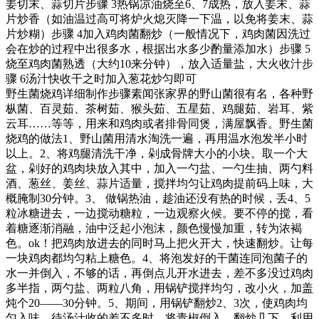
姜切末、蒜切片步骤 3热锅凉油烧至6、7成热，放入姜末、蒜
片炒香（如油温过高可将炉火熄灭降一下温，以免将姜末、蒜
片炒糊）步骤 4加入鸡肉菌翻炒（一般情况下，鸡肉菌因洗过
会在炒的过程中出很多水，根据出水多少酌量添加水）步骤 5
烧至鸡肉菌熟透（大约10来分钟），放入适量盐，大火收汁步
骤 6汤汁快收干之时加入葱花炒匀即可
野生菌烧鸡详细制作步骤素闻张家界的野山菌很有名，各种野
枞菌、百灵茹、茶树茹、猴头茹、五星茹、鸡腿茹、岩耳、紫
云耳……等等，用来和鸡肉或者排骨同煲，满屋飘香。野生菌
烧鸡的做法1、野山菌用清水淘洗一遍，再用温水泡发半小时
以上。2、将鸡腿清洗干净，剁成骨牌大小的小块。取一个大
盆，剁好的鸡肉块放入其中，加入一勺盐、一勺生抽、两勺料
酒、葱丝、姜丝、蒜片适量，搅拌均匀让鸡肉提前码上味，大
概腌制30分钟。3、 做锅热油，趁油还没有热的时候，丢4、5
粒冰糖进去，一边搅动糖粒，一边观察火候。要不停的搅，看
着糖逐渐消融，油中泛起小泡沫，颜色慢慢加重，转为浓褐
色。ok！把鸡肉放进去的同时马上把火开大，快速翻炒。让每
一块鸡肉都均匀粘上糖色。4、将泡发好的干菌连同泡菌子的
水一并倒入，不够的话，再倒点儿开水进去，差不多没过鸡肉
多半指，两勺盐、两粒八角，用锅铲搅拌均匀，改小火，加盖
炖个20——30分钟。5、期间，用锅铲翻炒2、3次，使鸡肉均
匀入味。待汤汁收的差不多时，将青椒倒入，翻炒几下，利用