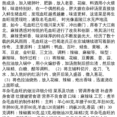
熬成汤，加入猪肺叶、肥肠，放入老姜、花椒、料酒用小火煨
制，味道特别好。在一个偶然机会，胖大嫂在杂碎汤里直接放
入鲜生猪血旺，发现血旺越煮越嫩，味道更鲜。这道菜是将生
血旺现烫现吃，遂取名毛血旺。 时光像嘉陵江水无声地流
逝。如今，毛血旺已引领川菜大军，冲出夔门，席卷了大江南
北。麻辣诱惑对传统的毛血旺进行了改良和创新，将其汤汁红
亮、麻辣烫鲜香、味浓味厚的特点不断发扬光大。经历了数十
载的风风雨雨，毛血旺这一巴蜀老兵正在京城继续谱写着新的
传奇。 主要原料： 主辅料：鸭血、百叶、鳝鱼、黄喉、木
耳、豆皮、金针菇、三文治。 调料：辣椒、麻椒等。 味型：
麻辣味。 制作过程： （1）将辣椒、花椒、豆瓣酱、姜、蒜、
色拉油放入锅中，用小火煸炒香，加汤熬制后捞出渣，然后放
入味精、白糖、醋等调料。 （2）将主辅料切片、改刀、飞
水，加入熬好的红汤汁内，烧开后装入盛器，撒入葱花。
（3）将色拉油烧热，放入花椒、辣椒，炝出香味，迅速浇在
上面即成。
羊杂毛血旺的做法详细介绍 菜系及功效：肾调养食谱 补虚养
身食谱 壮腰健肾食谱 营养不良食谱 口味：麻辣味 工艺：煮羊
杂毛血旺的制作材料： 主料：羊心80克,羊腰子80克,羊肚80克,
羊肺80克,羊肝80克,羊血120克辅料：鸡枞20克,香菇（鲜）30
克调料：辣椒酱30克,盐3克,植物油20克,味精2克 羊杂毛血旺的