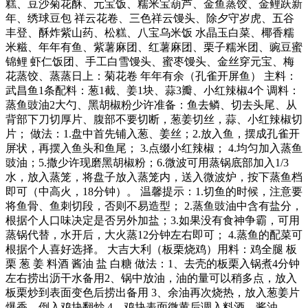
糕、豆沙菊花酥、元宝饭、糯米宝葫芦、金鱼蒸饺、金鲤跃新
年、绣球豆包 祥云花卷、三色祥云馒头、除夕守岁虎、五谷
丰登、酥炸紫山药、松糕、八宝乌米饭 水晶玉白菜、椰香糯
米糍、年年有鱼、紫薯麻团、红薯麻团、栗子糯米团、豌豆蜜
锦鲤 虾仁饭团、手工白雪馒头、蜜枣馒头、金丝穿元宝、梅
花蒸饺、蒸蒸日上：菊花卷 年年有余（孔雀开屏鱼） 主料：
武昌鱼1条配料：葱1截、姜1块、蒜3瓣、小红辣椒4个 调料：
蒸鱼豉油2大勺、黑胡椒粉少许准备：鱼去鳞、切去头尾、从
背部下刀切厚片、腹部不要切断，葱姜切丝，蒜、小红辣椒切
片； 做法：1.盘中首先铺入葱、姜丝；2.放入鱼，摆成孔雀开
屏状，再摆入鱼头和鱼尾； 3.点缀小红辣椒； 4.均匀加入蒸鱼
豉油；5.撒少许现磨黑胡椒粉；6.微波可用蒸锅底部加入1/3
水，放入蒸笼，将盘子放入蒸笼内，送入微波炉，按下蒸鱼档
即可（中高火，18分钟）。 温馨提示：1.切鱼的时候，注意要
将鱼骨、鱼刺切段，否则不易造型； 2.蒸鱼豉油中含有盐分，
根据个人口味决定是否另外加盐；3.如果没有食神争霸，可用
蒸锅代替，水开后，大火蒸12分钟左右即可； 4.蒸鱼的配菜可
根据个人喜好选择。 大吉大利（板栗烧鸡）用料：鸡全腿 板
栗 葱 姜 料酒 酱油 盐 白糖 做法：1、去壳的板栗入锅煮4分钟
左右捞出沥干水备用2、锅中放油，油的量可以稍多点，放入
板栗炒到表面变色后捞出备用 3、余油再次烧热，放入葱姜片
爆香，倒入鸡块翻炒 4、鸡块表面微黄后调入料酒，酱油，