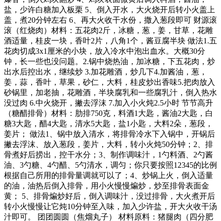
盐，少许白糖加入板栗 5、倒入开水，大火烧开后转小火盖上
盖，煮20分钟左右 6、再大火收干水份，撒入葱段即可 财源滚
滚（红烧肉）材料：五花肉2斤，冰糖，葱，姜，甘草，花雕
酒适量，桂皮一块，香叶2片，八角1个，酱豆腐半块 做法1.五
花肉切成3x1厘米的小块，放入冷水中泡出血水。大概30分
钟，长一些也没问题。2.锅中烧热油，加冰糖，下五花肉，炒
出水后控出水，继续炒 3.加花雕酒，炒几下4.加酱油，葱，
姜，蒜，香叶，草果，砂仁，大料，桂皮炒出香味5.把肉放入
砂锅里，加老抽，花雕酒，半块腐乳和一些腐乳汁，倒入热水
没过肉 6.中火烧开，撇去浮沫 7.加入小火炖2.5小时 节节高升
（糖醋排骨）材料：肋排750克，料酒1大匙，酱油2大匙，白
糖3大匙，醋4大匙，清水5大匙，盐1小匙，大料2朵，葱段，
姜片； 做法1、锅中放入清水，将排骨冷水下入锅中，开锅后
撇去浮沫、放入葱段，姜片，大料，转小火炖50分钟；2、排
骨煮好后捞出，控干水分；3、制作调味汁，1勺料酒、2勺酱
油、3勺糖、4勺醋、5勺清水，调匀；你只要按照12345的比例
根据自己所用的排骨量调就可以了；4、炒锅上火，倒入适量
的油，油热后倒入排骨，用小火慢慢煸炒，炒至排骨表面金
黄； 5、排骨煸炒好后，倒入调味汁，没过排骨，大火煮开后
转小火慢慢让它炖10分钟至入味，加入少许盐，开大火收干汤
汁即可。 团团圆圆（焦熘丸子） 材料原料：猪腿肉（四分肥