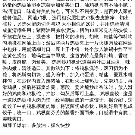
适量的鸡枞油能令凉菜更加鲜美适口。油鸡枞具有不油不腻，
温润适口，味道鲜美的特点，可长贮不易变质，是百姓人家的
佐餐佳品。 网油鸡枞，选用粗实肥壮的鸡枞去皮擦净，切出
40片，另选火腿肉切为与鸡 大小相似的20片，并用鸡蛋清调
成蛋清糊备用；猪网油用凉水漂洗，切为10厘米见方的块状，
平摆在菜板上，搌去水，把拌匀的味精、胡椒、精盐等作料均
匀地撒在网油上面；然后将两片鸡枞夹上一片火腿肉放在网油
中包好，用蛋清糊封口，裹上干小粉，逐个放入油锅中炸至呈
金黄色捞出，堆码在盘中即成。这道的特点是黄灿灿，香喷
喷，皮酥脆，肉鲜美。 鸡肉炒鸡枞:此道菜菜汁白且油亮，味
香肉嫩，清淡适口。其做法如下：将鸡枞洗净，滚刀切为小
砣，将鸡脯肉切块，盛入碗中，加入鸡蛋清，精盐，蚕豆水粉
拌匀，在炒锅内置入熟猪油，在旺火上烧热后，先滑鸡块，再
滑鸡枞，然后将蒜瓣炸黄，葱段、姜片煸炒出香味时，放入滑
好的鸡肉和鸡枞砣，拌炒，勾芡后即可上桌。 鸡枞菌饺 : 这是
一道以鸡枞和大肉为馅，经蒸制而成的一道饺子。据介绍，这
道饺子中的鸡枞柄粗肉嫩，将该菌切成条状，腌制好后再包成
饺子，咬一口，鸡枞菌芬芳的菌香扑面而来，口感滑中有脆，
美味爽口。
加辣子爆炒，多放油，猛火快炒