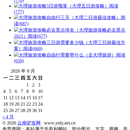
(776)
大理旅游攻略5日游预算（大理五日游攻略）
阅读
(777)
大理旅游攻略自由行三天（大理二日游最佳攻略）
阅
读(687)
大理旅游攻略必去景点排名（大理旅游攻略必去景点
2021）
阅读(677)
大理旅游攻略三日游需要多少钱（大理三日游最佳方
案）
阅读(660)
大理旅游攻略自由行需要带什么（去大理旅游）
阅读
(659)
2026 年 8 月
一
二
三
四
五
六
日
1
2
3
4
5
6
7
8
9
10
11
12
13
14
15
16
17
18
19
20
21
22
23
24
25
26
27
28
29
30
31
« 4 月
© 2026
云南驴友网
www.ynly.net.cn
免责声明：本站属于非盈利网站，部分图片、文字、视频、音