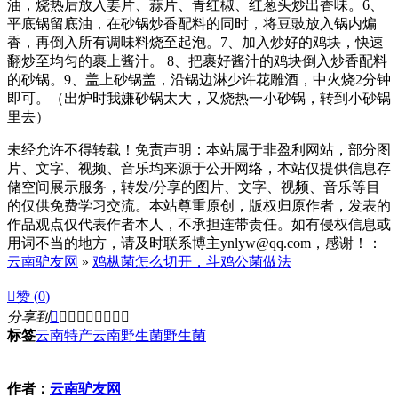
油，烧热后放入姜片、蒜片、青红椒、红葱头炒出香味。6、
平底锅留底油，在砂锅炒香配料的同时，将豆豉放入锅内煸
香，再倒入所有调味料烧至起泡。7、加入炒好的鸡块，快速
翻炒至均匀的裹上酱汁。 8、把裹好酱汁的鸡块倒入炒香配料
的砂锅。9、盖上砂锅盖，沿锅边淋少许花雕酒，中火烧2分钟
即可。（出炉时我嫌砂锅太大，又烧热一小砂锅，转到小砂锅
里去）
未经允许不得转载！免责声明：本站属于非盈利网站，部分图
片、文字、视频、音乐均来源于公开网络，本站仅提供信息存
储空间展示服务，转发/分享的图片、文字、视频、音乐等目
的仅供免费学习交流。本站尊重原创，版权归原作者，发表的
作品观点仅代表作者本人，不承担连带责任。如有侵权信息或
用词不当的地方，请及时联系博主ynlyw@qq.com，感谢！：
云南驴友网
»
鸡枞菌怎么切开，斗鸡公菌做法

赞 (
0
)
分享到









标签
云南特产
云南野生菌
野生菌
作者：
云南驴友网