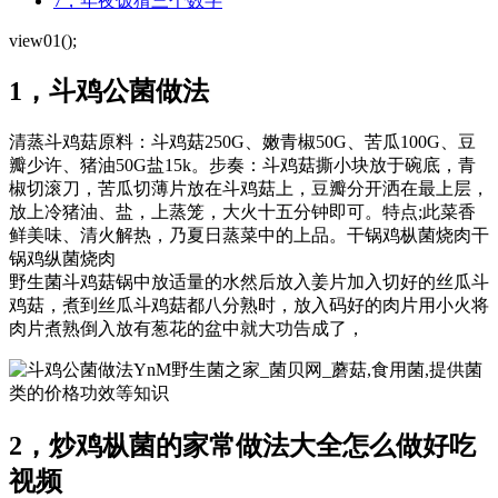
7，年夜饭猜三个数字
view01();
1，斗鸡公菌做法
清蒸斗鸡菇原料：斗鸡菇250G、嫩青椒50G、苦瓜100G、豆
瓣少许、猪油50G盐15k。步奏：斗鸡菇撕小块放于碗底，青
椒切滚刀，苦瓜切薄片放在斗鸡菇上，豆瓣分开洒在最上层，
放上冷猪油、盐，上蒸笼，大火十五分钟即可。特点;此菜香
鲜美味、清火解热，乃夏日蒸菜中的上品。干锅鸡枞菌烧肉干
锅鸡纵菌烧肉
野生菌斗鸡菇锅中放适量的水然后放入姜片加入切好的丝瓜斗
鸡菇，煮到丝瓜斗鸡菇都八分熟时，放入码好的肉片用小火将
肉片煮熟倒入放有葱花的盆中就大功告成了，
YnM野生菌之家_菌贝网_蘑菇,食用菌,提供菌
类的价格功效等知识
2，炒鸡枞菌的家常做法大全怎么做好吃
视频