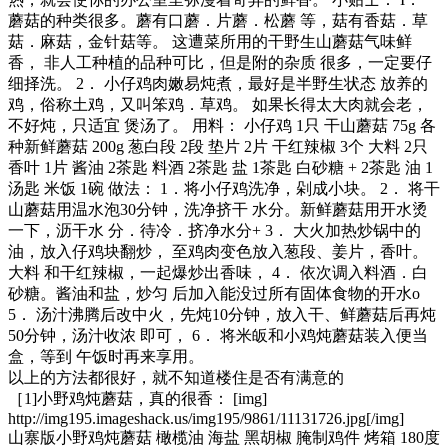
蘑菇的种类很多。蘑有口蘑．片蘑．松蘑 等，菇有香菇．草
菇．麻菇，金针菇等。 这遭菜所用的干野生山蘑菇气味鲜
香， 非人工种植的品种可比，但是附的杂质 很多，一定要仔
细择洗。 2． 小仔鸡肉嫩易炖煮，最好是半野生状态 放养的
鸡，俗称土鸡，又叫笨鸡．草鸡。 如果长得太大肉就会老，
不好炖，只适宜 煲汤了。 用料： 小仔鸡 1只 干山蘑菇 75g 各
种新鲜蘑菇 200g 葱白段 2段 垫片 2片 干红辣椒 3个 大料 2只
香叶 1片 酱油 2茶匙 料酒 2茶匙 盐 1茶匙 白砂糖 + 2茶匙 油 1
汤匙 米饭 1碗 做法： 1．将小仔鸡洗净，剁成小块。 2． 将干
山蘑菇用温水泡30分钟，洗净挤干 水分。新鲜蘑菇用开水烫
一下，沥干水 分．待冷．挤净水分+ 3． 大火加热炒锅中的
油，放入仔鸡块翻炒， 至鸡肉变色放入葱段、姜片，香叶。
大料 和干红辣椒，一起爆炒出香味， 4． 依次调入料酒．白
砂糖。酱油和盐，炒匀 后加入能没过所有固体食物的开水o
5． 汤汁沸腾后改中火，先炖10分钟，放入干、鲜蘑菇后再炖
50分钟，汤汁收浓 即可， 6． 将米皈和小鸡炖蘑菇装入便当
盒，等到 午饭时再来享用。
以上的方法都很好，就不知道楼住是否有满意的
［1]小野鸡炖蘑菇，真的很香： [img]
http://img195.imageshack.us/img195/9861/11131726.jpg[/img]
山寨版小野鸡炖蘑菇 橄榄油 海盐 黑胡椒 腌制鸡件 烤箱 180度