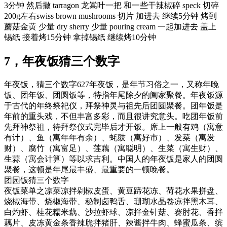
3分钟 然后撒 tarragon 龙嵩叶一把 和一些干辣椒碎 speck 切碎
200g左右swiss brown mushrooms 切片 加进去 继续5分钟 烤到
蘑菇金黄 少量 dry sherry 少量 pouring cream 一起加进去 盖上
锡纸 接着烤15分钟 拿掉锡纸 继续烤10分钟
7，年夜饭猜三个数字
年夜饭，猜三个数字627年夜饭，是年节习俗之一，又称年晚
饭、团年饭、团圆饭等，特指年尾除夕的阖家聚餐。年夜饭源
于古代的年终祭祀仪，拜祭神灵与祖先后团圆聚餐。团年饭是
年前的重头戏，不但丰富多彩，而且很讲究意头。吃团年饭前
先拜神祭祖，待拜祭仪式完毕后才开饭。席上一般有鸡（寓意
有计）、鱼（寓年年有余）、蚝豉（寓好市）、发菜（寓发
财）、腐竹（寓富足）、莲藕（寓聪明）、生菜（寓生财）、
生蒜（寓会计算）等以求吉利。中国人的年夜饭是家人的团圆
聚餐，这顿是年尾最丰盛、最重要的一顿晚餐。
团园饭猜三个数字
夜饭菜单之凉菜凉拌剁椒皮蛋、黄豆蹄花冻、荷花水果拼盘、
烧椒海带、烧椒海带、秘制卤鸭舌、珊瑚水晶卷凉拌黑木耳、
白灼虾、桂花糯米藕、沙拉虾球、凉拌金针菇、赛肘花、香拌
藕片、皮冻黄金条香辣脆拌猪肝、辣酱拌牛肉、蜂蜜瓜条、缤