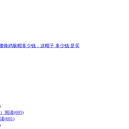
腰傣鸡枞帽多少钱，这帽子 多少钱 是买
)
么）
阅读(695)
读(691)
)