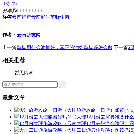

赞 (
0
)
分享到









标签
云南特产
云南野生菌
野生菌
作者：
云南驴友网
上一篇
鸡枞用什么油最好，真正的油炸鸡枞该怎么做
下一篇
花
相关推荐
暂无内容！

最新文章
大理旅游攻略二日游（大理旅游攻略二日游）
阅读(730
12月份去大理旅游好吗？（大理12月份去需要准备什
12月份大理旅游攻略（云南大理12月去旅游合适吗）
阅
大理二日游旅游攻略（大理二日游最佳攻略）
阅读(728