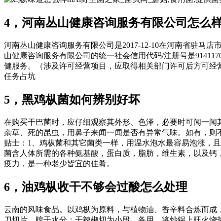
4，河南丛山健康咨询服务有限公司怎么
河南丛山健康咨询服务有限公司是2017-12-10在河南省
山健康咨询服务有限公司的统一社会信用代码/注册号是91411
健服务。（涉及许可经营项目，应取得相关部门许可后方可经
任务占坑
5，黑鸡枞菌如何辨别好坏
在购买干巴菌时，应仔细观察其外形、色泽，必要时可闻一闻
杂草、死的昆虫，用鼻子来闻一闻是否有异常气味。如有，则
贴士：1、鸡枞菌和其它菌类一样，用温水泡水最容易泡涨，且
菌含人体所需的各种氨基酸，蛋白质，脂肪，维生素，以及钙
疫力，是一种老少皆宜的佳肴。
6，油鸡枞收干不够会过酸怎么处理
云南的风味食品。以鸡枞为原料，与植物油、香辛料合炼而成，耐
刀切片，晾干水分；干辣椒切为小段，备用。将炒锅上旺火烧