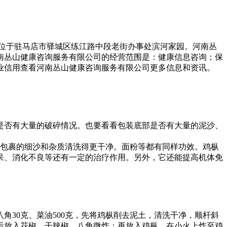
地址位于驻马店市驿城区练江路中段老街办事处滨河家园。河南丛
态。河南丛山健康咨询服务有限公司的经营范围是：健康信息咨询；保
业信用查看河南丛山健康咨询服务有限公司更多信息和资讯。
是否有大量的破碎情况。也要看看包装底部是否有大量的泥沙、
里包裹的细沙和杂质清洗得更干净。面粉等都有同样功效。鸡枞
呆、消化不良等还有一定的治疗作用。另外，它还能提高机体免
角30克、菜油500克，先将鸡枞削去泥土，清洗干净，顺杆斜
后放入花椒、干辣椒、八角微炸；再放入鸡枞，在小火上炸至鸡