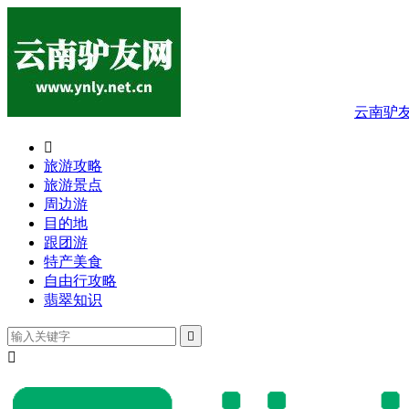
云南驴

旅游攻略
旅游景点
周边游
目的地
跟团游
特产美食
自由行攻略
翡翠知识

