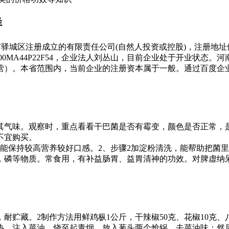
样
驻马店市驿城区注册成立的有限责任公司(自然人投资或控股)，注册
700MA44P22F54，企业法人刘丛山，目前企业处于开业状
营）。本省范围内，当前企业的注册资本属于一般。通过百度企
其气味。观察时，重点看看干巴菌是否有霉变，颜色是否正常，
不宜购买。
能保持较高营养较好口感。2、步骤2加淀粉清洗，能帮助把菌
，磷等物质。常食用，有补益肠胃、益胃清神的功效。对脾虚纳
贮藏。2制作方法用鲜鸡枞1公斤，干辣椒50克、花椒10克、八
热，注入菜油，烧至起青烟，放入葱头两个炝锅，去菜油味；然