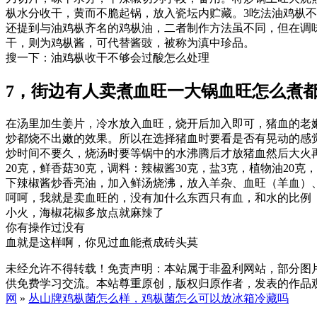
枞水分收干，黄而不脆起锅，放入瓷坛内贮藏。3吃法油鸡枞
还提到与油鸡枞齐名的鸡枞油，二者制作方法虽不同，但在调
干，则为鸡枞酱，可代替酱豉，被称为滇中珍品。
搜一下：油鸡枞收干不够会过酸怎么处理
7，街边有人卖煮血旺一大锅血旺怎么煮
在汤里加生姜片，冷水放入血旺，烧开后加入即可，猪血的老
炒都烧不出嫩的效果。所以在选择猪血时要看是否有晃动的感
炒时间不要久，烧汤时要等锅中的水沸腾后才放猪血然后大火再把
20克，鲜香菇30克，调料：辣椒酱30克，盐3克，植物油20
下辣椒酱炒香亮油，加入鲜汤烧沸，放入羊杂、血旺（羊血）
呵呵，我就是卖血旺的，没有加什么东西只有血，和水的比例
小火，海椒花椒多放点就麻辣了
你有操作过没有
血就是这样啊，你见过血能煮成砖头莫
未经允许不得转载！免责声明：本站属于非盈利网站，部分图
供免费学习交流。本站尊重原创，版权归原作者，发表的作品观点
网
»
丛山牌鸡枞菌怎么样，鸡枞菌怎么可以放冰箱冷藏吗