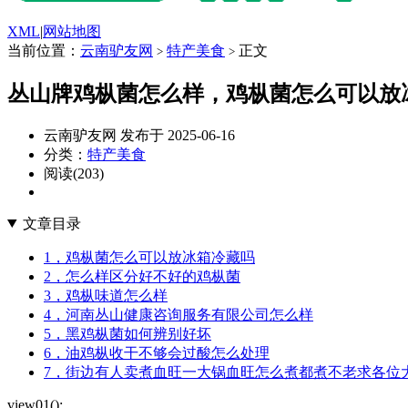
XML
|
网站地图
当前位置：
云南驴友网
特产美食
正文
>
>
丛山牌鸡枞菌怎么样，鸡枞菌怎么可以放
云南驴友网 发布于 2025-06-16
分类：
特产美食
阅读(203)
文章目录
1，鸡枞菌怎么可以放冰箱冷藏吗
2，怎么样区分好不好的鸡枞菌
3，鸡枞味道怎么样
4，河南丛山健康咨询服务有限公司怎么样
5，黑鸡枞菌如何辨别好坏
6，油鸡枞收干不够会过酸怎么处理
7，街边有人卖煮血旺一大锅血旺怎么煮都煮不老求各位
view01();