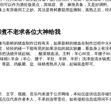
不但可以作为酒佐饭菜点，其味甜、香、麻辣具备，又是好调料
味上有异曲同工之妙。其法是将鲜蘑菇用盐腌制，蒸熟之后，经
都煮不老求各位大神给我
嫩与新鲜的猪血制作过程有关，如果新鲜的猪血在制作过程中火
觉，轻轻的碰一下能有晃的如果凉似的就比较嫩，看血身上有没
汤烧开就起锅。 、酸菜猪血汤。主料：羊心80克，羊腰子80克，
克，味精1.羊杂（羊心、腰子、羊肚、羊肺、羊肝）洗净放清水锅煮
、香菇、鸡枞菌、盐、味精煮熟并入味，起锅装盘即可。
片、文字、视频、音乐均来源于公开网络，本站仅提供信息存储空
仅代表作者本人，不承担连带责任。如有侵权信息或用词不当的地方