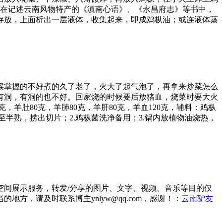
。在记述云南风物特产的《滇南心语》、《永昌府志》等书中，
存放，上面析出一层液体，收集起来，即成鸡枞油；或连液体蒸
候掌握的不好煮的久了老了，火大了起气泡了，再拿来炒菜怎么
有洞，有洞的也不好。回家烧的时候要后放猪血，烧菜时要大火
羊肚80克，羊肺80克，羊肝80克，羊血120克，辅料：鸡枞
至半熟，捞出切片；2.鸡枞菌洗净备用；3.锅内放植物油烧热，
间展示服务，转发/分享的图片、文字、视频、音乐等目的仅
，请及时联系博主ynlyw@qq.com，感谢！：
云南驴友