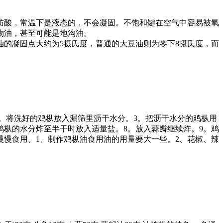
肪酸，常温下是液态的，不会凝固。不饱和键在空气中容易被氧
物油，甚至可能是地沟油。
的凝固点大约为5摄氏度，普通的大豆油则为零下8摄氏度，而
2。将洗好的鸡枞放入漏筛里沥干水分。3。把沥干水分的鸡枞用
鸡枞的水分炸至半干时放入适量盐。8。放入蒜瓣继续炸。9。鸡
慢慢食用。1、制作鸡枞油食用油的用量要大一些。2、花椒、辣