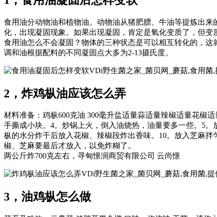
食用油分动物油和植物油。动物油从猪肥膘、牛油等提炼出来
化，出现凝固现象。如果出现凝固，肯定是氧化变质了，但变
食用油怎么不会凝固？物体的三种状态是可以相互转化的，这
调和油根据配料的不同凝固点大多为2-13摄氏度。
VDi野生菌之家_菌贝网_蘑菇,食用
2，炸鸡枞油应该怎么弄
材料准备：鸡枞600克油 300毫升盐适量蒜适量辣椒适量花
手撕成小块。4。炒锅上火，倒入油烧热，油量要多一些。5。
枞的水分炸干后放入花椒、辣椒段炸出香味。10。放入芝麻拌
椒、芝麻要最后才放入，以免炸糊了。
两公斤炸700克左右，寻甸憬润商贸有限公司 云尚憬
VDi野生菌之家_菌贝网_蘑菇,食用菌
3，油鸡枞怎么做