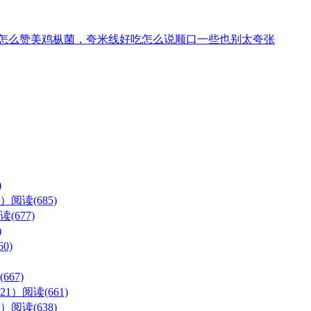
怎么赞美鸡枞菌，夸米线好吃怎么说顺口一些也别太夸张
)
么）
阅读(685)
读(677)
)
0)
667)
21）
阅读(661)
）
阅读(638)