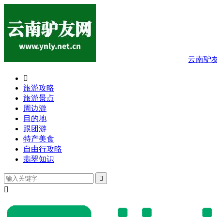
云南驴

旅游攻略
旅游景点
周边游
目的地
跟团游
特产美食
自由行攻略
翡翠知识

