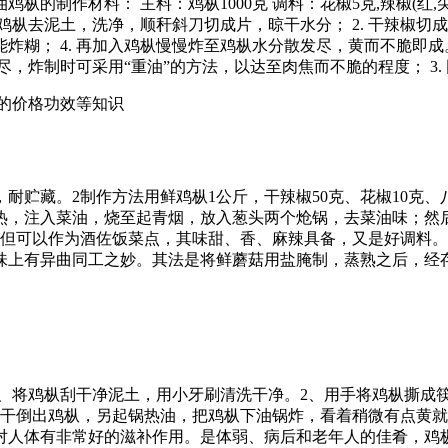
的制作材料： 主料：鸡枞1000克 调料：花椒5克,辣椒(红,尖,干
鸡枞去泥土，洗净，顺秆斜刀切成片，晾干水分； 2. 干辣椒切成0
糊； 4. 再加入鸡枞慢慢炸至鸡枞水分散发尽，黄而不脆即成。
尽，炸制时可采用“重油”的方法，以达至肉焦而不脆的程度； 3.
类的价格功效等知识
贮藏。2制作方法用鲜鸡枞1公斤，干辣椒50克、花椒10克、八
热，注入菜油，烧至起青烟，放入葱头两个炝锅，去菜油味；然
不但可以作为酒佐饭菜点，其味甜、香、麻辣具备，又是好调料
味上有异曲同工之妙。其法是将鲜蘑菇用盐腌制，蒸熟之后，经
00克 1、将鸡枞刮干净泥土，用小牙刷清洗干净。2、用手将鸡枞撕
煮干倒出鸡枞，另起锅热油，把鸡枞下油锅炸，看着稍微有点黄
对人体有非常好的滋补作用。是体弱、病后和老年人的佳肴，鸡