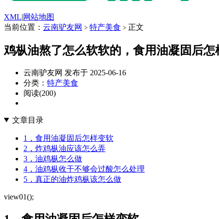
XML
|
网站地图
当前位置：
云南驴友网
特产美食
正文
>
>
鸡枞油熬了怎么软软的，食用油凝固后怎
云南驴友网 发布于 2025-06-16
分类：
特产美食
阅读(200)
文章目录
1，食用油凝固后怎样变软
2，炸鸡枞油应该怎么弄
3，油鸡枞怎么做
4，油鸡枞收干不够会过酸怎么处理
5，真正的油炸鸡枞该怎么做
view01();
1，食用油凝固后怎样变软