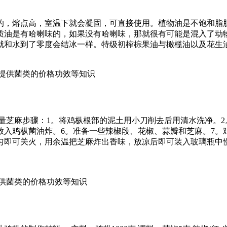
的，熔点高，室温下就会凝固，可直接使用。植物油是不饱和脂
质油是有哈喇味的，如果没有哈喇味，那就很有可能是混入了动
就和水到了零度会结冰一样。特级初榨棕果油与橄榄油以及花生油
菌,提供菌类的价格功效等知识
椒适量芝麻步骤：1。将鸡枞根部的泥土用小刀削去后用清水洗净。
放入鸡枞菌油炸。6。准备一些辣椒段、花椒、蒜瓣和芝麻。7。
匀即可关火，用余温把芝麻炸出香味，放凉后即可装入玻璃瓶中
,提供菌类的价格功效等知识