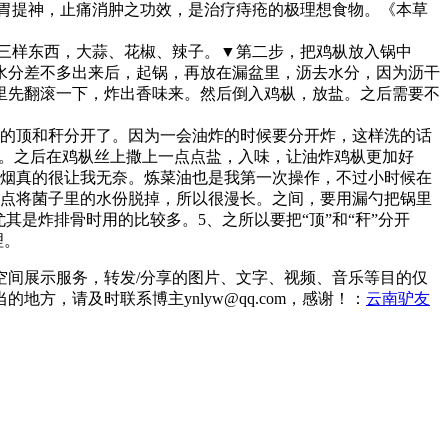
胃提神，止痛消肿之功效，是治疗痔疮的极理想食物。《本草
三样东西，大蒜、花椒、辣子。▼第二步，把鸡枞放入锅中
水分差不多出来后，起锅，再放在漏盆里，沥去水分，因为沥干
里先翻滚一下，炸出香味来。然后倒入鸡枞，放盐。之后需要不
子的顶和秆分开了。因为一会油炸的时候要分开炸，这样洗的话
间。之后在鸡枞丝上撒上一点点盐，入味，让油炸鸡枞更加好
油烟真的很让我无奈。炼菜油也是我第一次操作，不过小时候在
点点将菌子里的水份脱掉，所以很漫长。之间，要用漏勺把锅里
是炸排骨时用的比较多。5、之所以要把“顶”和“秆”分开
理。
间展示服务，转发/分享的图片、文字、视频、音乐等目的仅
，请及时联系博主ynlyw@qq.com，感谢！：
云南驴友