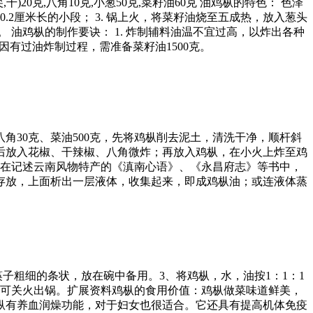
)20克,八角10克,小葱50克,菜籽油60克 油鸡枞的特色： 色泽
.2厘米长的小段； 3. 锅上火，将菜籽油烧至五成热，放入葱头
 油鸡枞的制作要诀： 1. 炸制辅料油温不宜过高，以炸出各种
 因有过油炸制过程，需准备菜籽油1500克。
角30克、菜油500克，先将鸡枞削去泥土，清洗干净，顺杆斜
后放入花椒、干辣椒、八角微炸；再放入鸡枞，在小火上炸至鸡
。在记述云南风物特产的《滇南心语》、《永昌府志》等书中，
存放，上面析出一层液体，收集起来，即成鸡枞油；或连液体蒸
成筷子粗细的条状，放在碗中备用。3、将鸡枞，水，油按1：1：1
就可关火出锅。扩展资料鸡枞的食用价值：鸡枞做菜味道鲜美，
枞有养血润燥功能，对于妇女也很适合。它还具有提高机体免疫