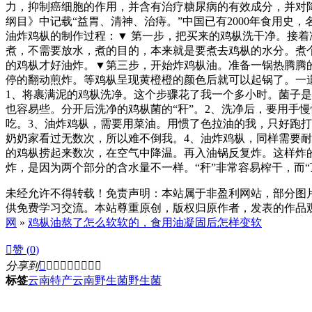
力，抑制癌细胞的作用，并含有治疗糖尿病的有效成分，并对
纲目》中记载“益胃、清神、治痔。”中国已有2000年食用史
油炸鸡枞的制作过程：▼ 第一步，把买来的鸡枞洗干净。接
煮，不需要放水，煮的目的，本来就是要煮去鸡枞的水分。煮
的鸡枞才好油炸。▼第三步，开始炸鸡枞油。准备一锅热腾腾
停的翻动煎炸。等鸡枞呈现黄橙橙的颜色后就可以起锅了。一
1、将裹满泥的鸡枞洗净。这个步骤花了我一个多小时。菌子
也容易些。分开后洗净的鸡枞菌的“秆”。2、洗净后，要用手
吃。3、油炸鸡枞，需要用菜油。用惯了色拉油的我，只好跑
奶奶家看过无数次，所以难不倒我。4、油炸鸡枞，同样需要
的鸡枞捞起来数次，在空气中降温。再入油锅反复炸。这样炸的
炸，是因为两个部分的含水量不一样。“秆”非常容易榨干，而
未经允许不得转载！免责声明：本站属于非盈利网站，部分图
供免费学习交流。本站尊重原创，版权归原作者，发表的作品观点
网
»
鸡枞油熬了怎么软软的，食用油凝固后怎样变软

赞 (
0
)
分享到









标签
云南特产
云南野生菌
野生菌