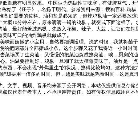
降低血糖有明显效果。 中医认为鸡纵性甘味寒，有健脾益气，开
，名称始于《庄子》，名扬于明代。参考资料来源：搜狗百科-鸡枞
着准备好需要的佐料。油和盐是必须的，但炸鸡枞油一定还要放这
个大概10分钟左右，原来满满一锅的鸡枞，就变成下面这样了。
的油，最好能盖过鸡枞，先放入花椒、辣子、大蒜，让它们在锅
道美味可口的油炸鸡枞就做成了。
是美味而娇嫩的小宝贝，自然要细调慢理。洗的时候，我就将菌
慢慢的把两部分全部撕成小条。这个步骤又花了我将近一小时时
打去菜场买了生菜油。又慢慢的把菜油炼成熟菜油。唉，厨房的
耐心。油温要控制好，鸡枞一旦糊了就太糟蹋美味了。油炸是一
东西，不会出现“外焦里生”的状况，熟得比较均匀。这种方法尤其
“顶”却要用一倍多的时间。但，越是美味就越耗费时间，这是真
片、文字、视频、音乐均来源于公开网络，本站仅提供信息存储空
仅代表作者本人，不承担连带责任。如有侵权信息或用词不当的地方