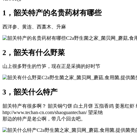
1，韶关特产的名贵药材有哪些
西洋参、黄连、西藁木、升麻
C2a野生菌之家_菌贝网_蘑菇,
2，韶关有什么野菜
山上很多野生的竹笋，现在正是采摘的好时节
C2a野生菌之家_菌贝网_蘑菇,食用菌,提供
3，韶关什么特产
韶关特产有很多啊？ 韶关铜勺饼 白土月饼 五指香鸡 姜葱红虾 
http://www.techan-cn.com/shaoguantechan/ 望采纳
那边的特产是老公啊，带几个回去吧。
C2a野生菌之家_菌贝网_蘑菇,食用菌,提供菌