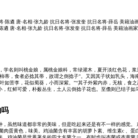
·大将·陈遴 唐·名相·张九龄 抗日名将·张发奎 抗日名将·薛岳 美籍油画
遴 唐·名相·张九龄 抗日名将·张发奎 抗日名将·薛岳 美籍油画家·涂志伟 
等，学名则叫桃金娘，属桃金娘科，常绿灌木，夏开淡红色花，浆
蒂，食者必捻其蒂，故谓之倒捻子”。又因其子状如乳头，海南别
叶如苦李，花似蜀葵，小而深紫。”“其子外紫内赤，无核，食之
小，红鲜可爱，朴薮丛生，土人云倒捻子花也。至儋则已结子如
的吗
种，虽然味道都非常的美味，但是吃起来还是有不一样的感觉。 
。菌肉蛋黄色，味美。鸡油菌含有丰富的胡萝卜素、维生素c 、
病。鸡油菌是世界著名的四大名菌之一，有时也叫杏菌或杏黄菌,