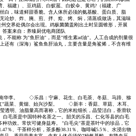
湾、福建）、豆鸡菇、白蚁菰、白蚁伞、黄鸡?（福建、广
细丝白，味道鲜甜香脆。含人体所必须的氨基酸、蛋白质、脂
可无论炒、炸、腌、煎、拌、烩、烤、焖，清蒸或做汤，其滋味
贵州交界处偶尔会出现。鸡枞菌菌盖刚出土时呈圆锥形，开展
。答案来自：养臻厨优电商团队
不能称 为"鱼肝油"，而是"维生素ad油"。人工合成的剂量很
场上还有（深海）鲨鱼鱼肝油丸，主要含量是角鲨烯，不含有维
、南华李。 ◇乐昌：宁麻、花生、白毛茶、冬菇、马蹄、猕
红”蔬菜、黄烟、始兴沙梨。 ◇新丰：香菇、草菇、木耳、
莹透明、油脂量高而著称，它的米粒细长，晶莹洁白，香滑软
 白毛茶是中国特种名茶之一。韶关的乐昌、仁化等县的白毛
种功效。常饮可健身益寿。 "白毛尖"茶是茶叶中的珍品，它
7％、干茶样分析，茶多酚38.31％、咖啡碱5.5％、水浸出物
口产品。香菇营养丰富，含有人体必须的7种氨基酸，有降血压、