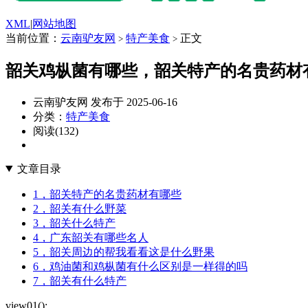
XML
|
网站地图
当前位置：
云南驴友网
特产美食
正文
>
>
韶关鸡枞菌有哪些，韶关特产的名贵药材
云南驴友网 发布于 2025-06-16
分类：
特产美食
阅读(132)
文章目录
1，韶关特产的名贵药材有哪些
2，韶关有什么野菜
3，韶关什么特产
4，广东韶关有哪些名人
5，韶关周边的帮我看看这是什么野果
6，鸡油菌和鸡枞菌有什么区别是一样得的吗
7，韶关有什么特产
view01();