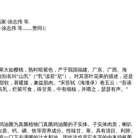
家·涂志伟 等.
等........赞同1|
果大如樱桃，熟时暗紫色，产于我国福建、广东、广西、海
名叫“山乳”（“乳”读若“尼”）。对其茎叶花果的描述，还是
甜软，甚暖腹，兼益肌肉。”宋苏轼《海漆录》卷五云：“吾谪
马乳，烂紫可食，殊甘美，中有细核，并嚼之，瑟瑟有声。”
鸡油菌为真菌植物门真菌鸡油菌的子实体。子实体肉质，喇叭
蛋白质、钙、磷、铁等营养成分。性味甘、寒。具有清目、利肺、
咬一口下去满嘴的汁水和油，因此这也是它名字的由来鸡枞菌