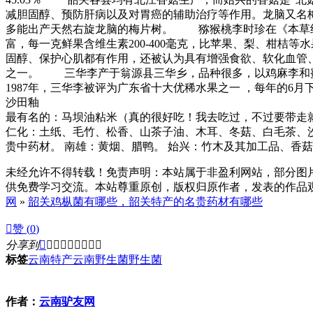
减胆固醇、预防肝病以及对胃癌的辅助治疗等作用。龙脑又名梅
多能出产天然右旋龙脑的梅片树。 猕猴桃李时珍在《本草纲
富，每一克鲜果含维生素200-400毫克，比苹果、梨、柑
固醇、保护心肌都有作用，还被认为具有增强食欲、软化血管
之一。 三华李产于翁源县三华乡，品种很多，以鸡麻李和蜜
1987年，三华李被评为广东省十大优稀水果之一 ，每年的6月
沙田釉
最有名的：马坝油粘米（真的很好吃！我去吃过，不过要带走
仁化：土纸、毛竹、松香、山茶子油、木耳、冬菇、白毛茶、沙
贵中药材。 南雄：黄烟、腊鸭。 始兴：竹木及其加工品、香菇
未经允许不得转载！免责声明：本站属于非盈利网站，部分图
供免费学习交流。本站尊重原创，版权归原作者，发表的作品观点
网
»
韶关鸡枞菌有哪些，韶关特产的名贵药材有哪些

赞 (
0
)
分享到









标签
云南特产
云南野生菌
野生菌
作者：
云南驴友网