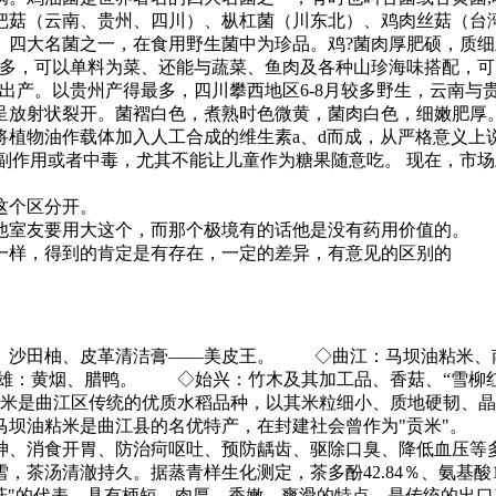
把菇（云南、贵州、四川）、枞杠菌（川东北）、鸡肉丝菇（台
。四大名菌之一，在食用野生菌中为珍品。鸡?菌肉厚肥硕，质
很多，可以单料为菜、还能与蔬菜、鱼肉及各种山珍海味搭配，
出产。以贵州产得最多，四川攀西地区6-8月较多野生，云南与
呈放射状裂开。菌褶白色，煮熟时色微黄，菌肉白色，细嫩肥厚
物油作载体加入人工合成的维生素a、d而成，从严格意义上说，
有副作用或者中毒，尤其不能让儿童作为糖果随意吃。 现在，市
这个区分开。
他室友要用大这个，而那个极境有的话他是没有药用价值的。
一样，得到的肯定是有存在，一定的差异，有意见的区别的
茶、沙田柚、皮革清洁膏——美皮王。 ◇曲江：马坝油粘米
雄：黄烟、腊鸭。 ◇始兴：竹木及其加工品、香菇、“雪柳
是曲江区传统的优质水稻品种，以其米粒细小、质地硬韧、晶
马坝油粘米是曲江县的名优特产，在封建社会曾作为"贡米"。
、消食开胃、防治疴呕吐、预防龋齿、驱除口臭、降低血压等多
汤清澈持久。据蒸青样生化测定，茶多酚42.84％、氨基酸1.4
北菇"的代表，具有柄短、肉厚、香嫩、爽滑的特点，是传统的出