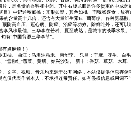
片，是名贵的香料和中药。其中右旋龙脑是许多贵重的中成药如"
目》中记述猕猴桃：其形如梨，其色如桃，而猕猴喜食，故有
桔等水果的含量高十几倍，还含有大量维生素B、葡萄糖、各种氨基
、预防高血压、冠心病、防癌、治癌等功效。除鲜吃外，还可以
李风味最佳。三华李在芒种、夏至成熟，是城市的淡季水果。
下旬有"中国翁源三华李节"。
就有点麻烦！）
田柚。 曲江：马坝油粘米、南华李。 乐昌：宁麻、花生、白
、“雪柳红”蔬菜、黄烟、始兴沙梨。 新丰：香菇、草菇、木耳
片、文字、视频、音乐均来源于公开网络，本站仅提供信息存储空
仅代表作者本人，不承担连带责任。如有侵权信息或用词不当的地方