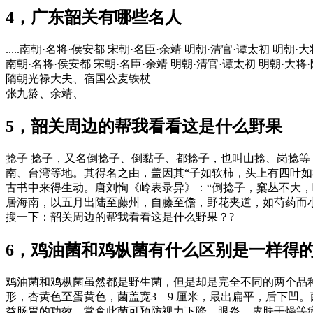
4，广东韶关有哪些名人
.....南朝·名将·侯安都 宋朝·名臣·余靖 明朝·清官·谭太初 明朝
南朝·名将·侯安都 宋朝·名臣·余靖 明朝·清官·谭太初 明朝·大将·陈
隋朝光禄大夫、宿国公麦铁杖
张九龄、余靖、
5，韶关周边的帮我看看这是什么野果
捻子 捻子，又名倒捻子、倒黏子、都捻子，也叫山捻、岗捻
南、台湾等地。其得名之由，盖因其“子如软柿，头上有四叶如柿
古书中来得生动。唐刘恂《岭表录异》：“倒捻子，窠丛不大，
居海南，以五月出陆至藤州，自藤至儋，野花夹道，如芍药而
搜一下：韶关周边的帮我看看这是什么野果？?
6，鸡油菌和鸡枞菌有什么区别是一样得
鸡油菌和鸡枞菌虽然都是野生菌，但是却是完全不同的两个品
形，杏黄色至蛋黄色，菌盖宽3—9 厘米，最出扁平，后下凹
益肠胃的功效。常食此菌可预防视力下降、眼炎、皮肤干燥等