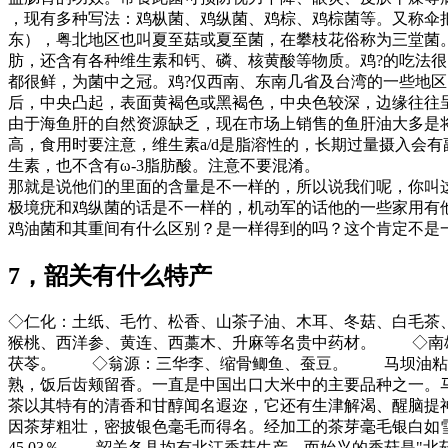
，现有多种写法：鸡枞菌、鸡纵菌、鸡棕、鸡棕菌等。又称伞
东），粤北地区也叫夏至菇或夏至菌，在攀枝花俗称为三堂菌
肪，还含有各种维生素和钙、磷、核黄酸等物质。鸡?的吃法
都很鲜，为菌中之冠。鸡?仅西南、东南几省及台湾的一些地区
后，中央凸起，表面黄褐色或黑褐色，中央色较深，边缘往往
由于海鱼肝的自然资源缺乏，现在市场上销售的鱼肝油大多是将植
高，食用时要注意，维生素a/d是脂溶性的，长期过量摄入会
生素，也不含有ω-3脂肪酸。注意不要混淆。
那就是说他们的里面的含量是不一样的，所以说我们呢，你叫
极境疣和鸡纵菌的话是不一样的，机动军的话他的一些家用有
鸡油菌和其重间有什么区别？是一样得到的吗？这个肯定不是
7，韶关有什么特产
◇仁化：土纸、毛竹、松香、山茶子油、木耳、冬菇、白毛
猴桃、西洋参、黄连、西藁木、升麻等名贵中药材。 ◇南
茯苓。 ◇翁源：三华李、缩骨鲫鱼、蚕豆。 马坝油粘米
熟，饭后齿颊留香。一直是中国出口大米中的主要品种之一。
茶以其特有的清香和甘醇闻名遐迩，它还有生津解渴、醒脑提神
因茶芽粗壮，密披银色毫毛而得名。经加工的茶芽毫毛银白如雪，茶
45.03％ 韶关各县均有北江香菇生产，而始兴的香菇是"