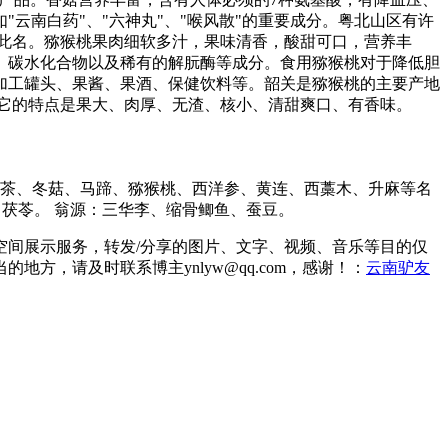
云南白药"、"六神丸"、"喉风散"的重要成分。粤北山区有许
此名。猕猴桃果肉细软多汁，果味清香，酸甜可口，营养丰
酸、碳水化合物以及稀有的解朊酶等成分。食用猕猴桃对于降低胆
加工罐头、果酱、果酒、保健饮料等。韶关是猕猴桃的主要产地
它的特点是果大、肉厚、无渣、核小、清甜爽口、有香味。
毛茶、冬菇、马蹄、猕猴桃、西洋参、黄连、西藁木、升麻等名
、茯苓。 翁源：三华李、缩骨鲫鱼、蚕豆。
间展示服务，转发/分享的图片、文字、视频、音乐等目的仅
，请及时联系博主ynlyw@qq.com，感谢！：
云南驴友