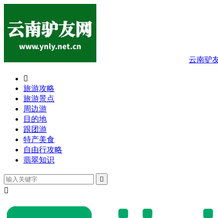
云南驴

旅游攻略
旅游景点
周边游
目的地
跟团游
特产美食
自由行攻略
翡翠知识

