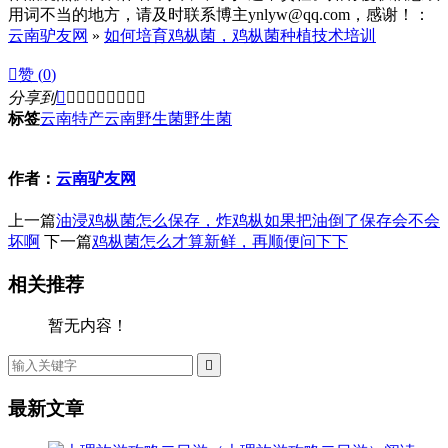
用词不当的地方，请及时联系博主ynlyw@qq.com，感谢！：
云南驴友网
»
如何培育鸡枞菌，鸡枞菌种植技术培训

赞 (
0
)
分享到









标签
云南特产
云南野生菌
野生菌
作者：
云南驴友网
上一篇
油浸鸡枞菌怎么保存，炸鸡枞如果把油倒了保存会不会
坏啊
下一篇
鸡枞菌怎么才算新鲜，再顺便问下下
相关推荐
暂无内容！

最新文章