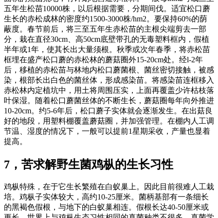
五年生松苗10000株，以后根据需要，分期间伐。适宜松口蘑
生长的赤松成林的密度约1500-3000株/hm2。要保持60%的荫
蔽度。春节前后，将三至五年生赤松苗的主根尖端剪去一部
分，栽在直径30cm、高50cm底壁带孔的无毒塑料框内，假植
半年或1年，使其长出大量须根。秋季或次年春季，将赤松苗
框埋在盛产松口蘑的赤松林的蘑菇圈外15-20cm处。经l-2年
后，移植的赤松苗与林地内松口蘑菌根、菌丝密切接触，被感
染，根部长出白色的菌丝体，形成感染苗。将感染苗连框移入
赤松林内定植坑中，用土将周围压实，上面再覆盖少许枯枝落
叶保湿。随着松口蘑菌丝体的不断生长，蘑菇圈每年向外推进
10-20cm。约5-6年后，松口蘑子实体就会逐渐发生。在出菇良
好的地段，用塑料棚覆盖蘑菇圈，并加强管理。在棚内人工调
节温、湿度的情况下，一般可以提前1星期采收，产量也显着
提高。
7，苦求解野生菌鸡枞的生长习性
鸡枞特殊，在于它生长繁殖在白蚁巢上。因此目前很难人工栽
培。鸡枞子实体较大，高约10-25厘米。菌柄基部有一条细长
的黑褐色假根，与地下的白蚁巢相连。假根长达40-50厘米或
更长。世界上与鸡枞生态习性相同的真菌种类不很多。真菌学