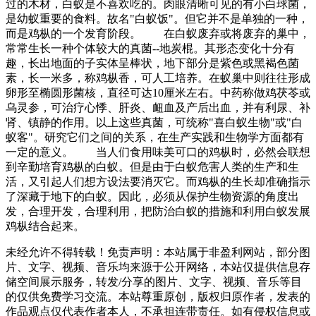
过的木材，白蚁是不喜欢吃的。肉眼清晰可见的有小白球菌，
是幼蚁重要的食料。故名"白蚁饭"。但它并不是单独的一种，
而是鸡枞的一个发育阶段。 在白蚁废弃或将废弃的巢中，
常常生长一种个体较大的真菌--地炭棍。其形态变化十分有
趣，长出地面的子实体呈棒状，地下部分是紫色或黑褐色菌
素，长一米多，称鸡枞香，可人工培养。在蚁巢中则往往形成
卵形至椭圆形菌核，直径可达10厘米左右。中药称做鸡茯苓或
乌灵参，可治疗心悸、肝炎、衄血及产后出血，并有利尿、补
肾、镇静的作用。以上这些真菌，可统称"喜白蚁生物"或"白
蚁客"。研究它们之间的关系，在生产实践和生物学方面都有
一定的意义。 当人们食用味美可口的鸡枞时，必然会联想
到辛勤培育鸡枞的白蚁。但是由于白蚁危害人类的生产和生
活，又引起人们想方设法要消灭它。而鸡枞的生长却准确指示
了深藏于地下的白蚁。因此，必须从保护生物资源的角度出
发，合理开发，合理利用，把防治白蚁的措施和利用白蚁发展
鸡枞结合起来。
未经允许不得转载！免责声明：本站属于非盈利网站，部分图
片、文字、视频、音乐均来源于公开网络，本站仅提供信息存
储空间展示服务，转发/分享的图片、文字、视频、音乐等目
的仅供免费学习交流。本站尊重原创，版权归原作者，发表的
作品观点仅代表作者本人，不承担连带责任。如有侵权信息或