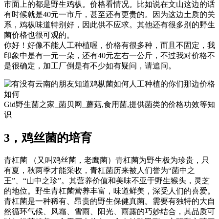
市面上的都是野生鸡枞。价格看情况。比如说在文山这边的话
有时候就是40元一市斤，甚至还有更贵的。因为这边土质的关
系，鸡枞味道特别好，因此供不应求。其他还有很多别的野生
菌价格也很可观的。
你好！好像不能人工种植喔，价格有很多种，而且不固定，我
印象中是有一元一朵，还有40元左右一公斤，不过我对价格不
是很确定，加工厂倒是有不少如有疑问，请追问。
Gid野生菌之家_菌贝网_蘑菇,食用菌,提供菌类的价格功效等知
识
3，鸡丝菌的培育
青杠菌 （又叫鸡丝菌，老鹰菌）青杠菌为野生极为珍贵，只
有夏，秋两季才能采收，青杠菌历来被人们誉为“菌中之
王”、“山中之珍”。其营养价值和美味不亚于野生猴头，灵芝
的地位。野生青杠菌营养丰富，味道鲜美，深受人们的喜爱。
青杠菌是一种稀有、昂贵的野生保健真菌。需要有独特的大自
然循环气候、风霜、雪雨、阳光、雨露的巧妙结合，其品质可