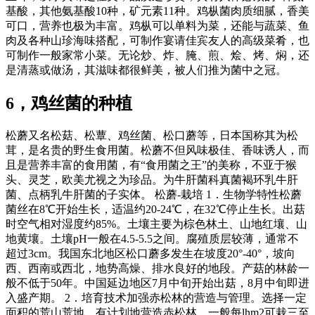
基酸，其他氨基酸10种，矿元素11种。鸡枞菌肉质细腻，香美
可口，营养也极为丰富。鸡枞可以单料为菜，还能与蔬菜、鱼
肉及各种山珍海味搭配，可制作宴请佳宾友人的高级菜肴，也
可制作一般家常小菜。无论炒、炸、腌、煎、烩、烤、焖，还
是清蒸或做汤，其滋味都很鲜美，被人们推为菌中之冠。
6，鸡丝菌的种植
松蘑又名松菇、松蕈、鸡丝菌、松口蘑等，日本国称其为松
茸，是名贵的野生食用菌。松蘑不但风味极佳、香味诱人，而
且是营养丰富的食用菌，有“食用菌之王”的美称，不亚于猴
头、灵芝，欧美尤视之为珍品。为牛肝菌科真菌褐环乳牛肝
菌、点柄乳牛肝菌的子实体。 松蘑-栽培 1．生物学特性松蘑
菌丝在8℃开始生长，适温约20-24℃，在32℃停止生长。出菇
时空气相对湿度约85%。土壤主要为棕色林土、山地红壤、山
地黄壤。土壤pH一般在4.5-5.5之间。腐殖质层较薄，通常不
超过3cm。我国东北地区松口蘑多发生在坡度20°-40°，坡向
西、西南或西北，地势高燥、排水良好的地段。产菇的林龄一
般不低于50年。中国延边地区7月中旬开始出菇，8月中旬即进
入盛产期。 2．培育技术加强赤松林的营造与管理。选择一定
面积的荒山荒地，有计划地营造赤松林。一般每lhm2可栽三至