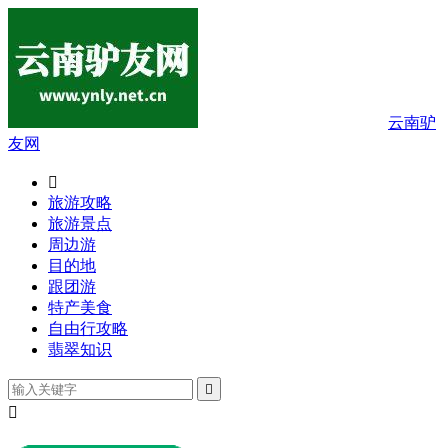
云南驴
友网

旅游攻略
旅游景点
周边游
目的地
跟团游
特产美食
自由行攻略
翡翠知识

