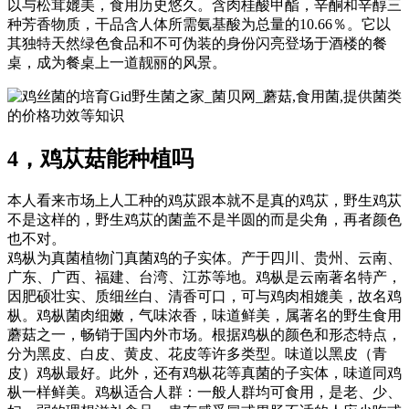
以与松茸媲美，食用历史悠久。含肉桂酸甲酯，辛酮和辛醇三
种芳香物质，干品含人体所需氨基酸为总量的10.66％。它以
其独特天然绿色食品和不可伪装的身份闪亮登场于酒楼的餐
桌，成为餐桌上一道靓丽的风景。
Gid野生菌之家_菌贝网_蘑菇,食用菌,提供菌类
的价格功效等知识
4，鸡苁菇能种植吗
本人看来市场上人工种的鸡苁跟本就不是真的鸡苁，野生鸡苁
不是这样的，野生鸡苁的菌盖不是半圆的而是尖角，再者颜色
也不对。
鸡枞为真菌植物门真菌鸡的子实体。产于四川、贵州、云南、
广东、广西、福建、台湾、江苏等地。鸡枞是云南著名特产，
因肥硕壮实、质细丝白、清香可口，可与鸡肉相媲美，故名鸡
枞。鸡枞菌肉细嫩，气味浓香，味道鲜美，属著名的野生食用
蘑菇之一，畅销于国内外市场。根据鸡枞的颜色和形态特点，
分为黑皮、白皮、黄皮、花皮等许多类型。味道以黑皮（青
皮）鸡枞最好。此外，还有鸡枞花等真菌的子实体，味道同鸡
枞一样鲜美。鸡枞适合人群：一般人群均可食用，是老、少、