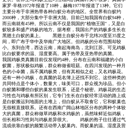
家罗·辛格1972年报道了10种，赫梅1977年报道了13种。它们
主要分布于非洲热带各种白蚁分布的地区。全世界有白蚁约
2000种，大部分集中于非洲大陆。目前已知我国有白蚁94种，
而云南就有45种。所以云南不仅是我国的"植物王国"，又是白
蚁较多和盛产鸡枞的地方。据考察，我国出产的鸡枞多生长在
黑翅土白蚁的巢上。 黑翅土自蚁分布于北纬20度至35度之
间，即广布于华中及华南广大地区。但鸡枞的分布范围却较
小。东到合湾，西达云南，南起海南岛，北到江苏。可见鸡枞
比白蚁要求的温、湿度要高。属于热带及亚热带的真菌。
我国鸡枞类真菌目前仅发现约4种。分布在云南和福建的小白
蚁菌，形状极似鸡枞，群众称做雀咀菇。在四川发现的一种月
色的小伞菌，虽不属鸡枞类，但有其相似之处，又名鸡枞花。
还有一种小鸡枞，在真菌的花名簿上还找不到它。这些种类的
共同特点是个体小，数量大，味美可口，群众视为珍品。但小
白蚁菌和哪些白蚁的巢发生联系，还是个秘密。鸡枞花的生态
习性也与鸡枞有所区别，它专门生长在白蚁经常活动的路上或
是白蚁搬运到地面的土堆上，但白蚁从不取食它，它和蚁巢也
无假根直接联系。还有在西南广阔山林地区分布的两种个体较
大的真菌，群众称做草鸡枞和水鸡枞的，虽然味鲜近似鸡枞，
但长相和习性则与鸡枞差异很大。 鸡枞的孢子往往通过气
流或依靠白蚁的频繁活动带入蚁巢内。而蚁巢的温、湿度及营