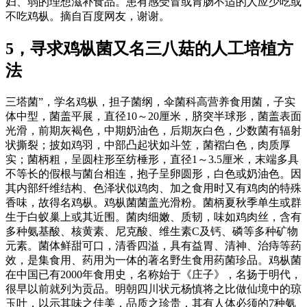
妇、弱的理想滋补食品。患有感受冒或胃肠不适的人应少吃或
不吃鸡枞。摘自百度网友，谢谢。
5，寻求鸡枞菌又名三八菇的人工培植方
法
三塔菌”，学名鸡枞，担子菌纲，伞菌科高营养食用菌，子实
体中型，菌盖平展，直径10～20厘米，脐突半球形，菌盖表面
光滑，前期灰褐色，中期奶油色，后期灰白色，少数菌有辐射
状撕裂；披如鸡羽，中部凸起状如斗笠，菌褶白色，肉质厚
实；菌柄粗，呈圆柱形至纺棰形，直径1～3.5厘米，末端多具
不等长的假根与菌台相连，抱子呈卵圆形，白色或奶油色。因
其内部纤维结构、色泽状似鸡肉、加之食用时又有鸡肉的特殊
香味，故得名鸡枞。鸡枞菌菌盖光滑粉。菌柄夏秋季单生或群
生于白蚁巢上或其近围。菌肉细嫩、质韧，味如鸡肉丝，含有
多种氨基酸、核黄素、尼克酸、维生素C及钙、磷等多种矿物
元素。菌体鲜甜可口，清香四溢，具有益胃、清神、治痔等药
效，是集食用、药用为一体的著名野生食用药菌珍品。鸡枞菌
在中国已有2000年食用史，名称始于《庄子》，名扬于明代，
很早以前就列为贡品。明朝四川状元杨慎将之比做仙境中的琼
玉叶，以示其味之佳美，品质之珍贵，其有人体必须的7种氨