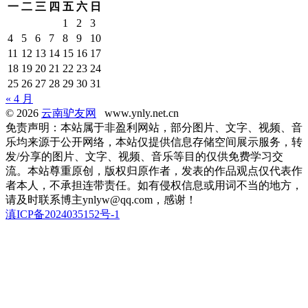
一
二
三
四
五
六
日
1
2
3
4
5
6
7
8
9
10
11
12
13
14
15
16
17
18
19
20
21
22
23
24
25
26
27
28
29
30
31
« 4 月
© 2026
云南驴友网
www.ynly.net.cn
免责声明：本站属于非盈利网站，部分图片、文字、视频、音
乐均来源于公开网络，本站仅提供信息存储空间展示服务，转
发/分享的图片、文字、视频、音乐等目的仅供免费学习交
流。本站尊重原创，版权归原作者，发表的作品观点仅代表作
者本人，不承担连带责任。如有侵权信息或用词不当的地方，
请及时联系博主ynlyw@qq.com，感谢！
滇ICP备2024035152号-1