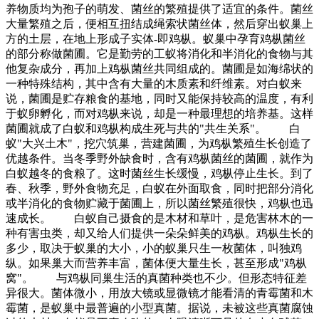
养物质均为孢子的萌发、菌丝的繁殖提供了适宜的条件。菌丝
大量繁殖之后，便相互扭结成绳索状菌丝体，然后穿出蚁巢上
方的土层，在地上形成子实体-即鸡枞。蚁巢中孕育鸡枞菌丝
的部分称做菌圃。它是勤劳的工蚁将消化和半消化的食物与其
他复杂成分，再加上鸡枞菌丝共同组成的。菌圃是如海绵状的
一种特殊结构，其中含有大量的木质素和纤维素。对白蚁来
说，菌圃是贮存粮食的基地，同时又能保持较高的温度，有利
于蚁卵孵化，而对鸡枞来说，却是一种最理想的培养基。这样
菌圃就成了白蚁和鸡枞构成生死与共的"共生关系"。 白
蚁"大兴土木"，挖穴筑巢，营建菌圃，为鸡枞繁殖生长创造了
优越条件。当冬季野外缺食时，含有鸡枞菌丝的菌圃，就作为
白蚁越冬的食粮了。这时菌丝生长缓慢，鸡枞停止生长。到了
春、秋季，野外食物充足，白蚁在外面取食，同时把部分消化
或半消化的食物贮藏于菌圃上，所以菌丝繁殖很快，鸡枞也迅
速成长。 白蚁自己摄食的是木材和草叶，是危害林木的一
种有害虫类，却又给人们提供一朵朵鲜美的鸡枞。鸡枞生长的
多少，取决于蚁巢的大小，小的蚁巢只生一枚菌体，叫独鸡
纵。如果巢大而营养丰富，菌体便大量生长，甚至形成"鸡枞
窝"。 与鸡枞同巢生活的真菌种类也不少。但形态特征差
异很大。菌体微小，用放大镜或显微镜才能看清的青霉菌和木
霉菌，是蚁巢中最普遍的小型真菌。据说，未被这些真菌腐蚀