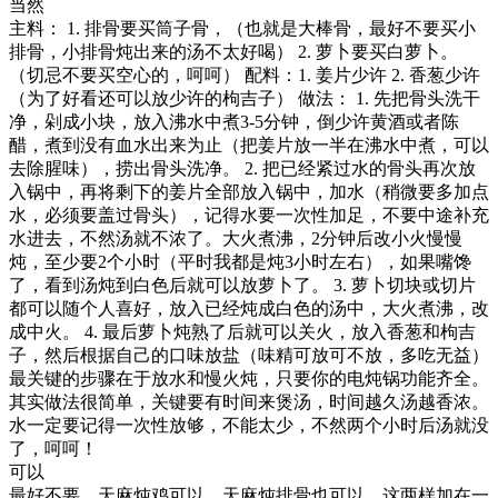
当然
主料： 1. 排骨要买筒子骨，（也就是大棒骨，最好不要买小
排骨，小排骨炖出来的汤不太好喝） 2. 萝卜要买白萝卜。
（切忌不要买空心的，呵呵） 配料：1. 姜片少许 2. 香葱少许
（为了好看还可以放少许的枸吉子） 做法： 1. 先把骨头洗干
净，剁成小块，放入沸水中煮3-5分钟，倒少许黄酒或者陈
醋，煮到没有血水出来为止（把姜片放一半在沸水中煮，可以
去除腥味），捞出骨头洗净。 2. 把已经紧过水的骨头再次放
入锅中，再将剩下的姜片全部放入锅中，加水（稍微要多加点
水，必须要盖过骨头），记得水要一次性加足，不要中途补充
水进去，不然汤就不浓了。大火煮沸，2分钟后改小火慢慢
炖，至少要2个小时（平时我都是炖3小时左右），如果嘴馋
了，看到汤炖到白色后就可以放萝卜了。 3. 萝卜切块或切片
都可以随个人喜好，放入已经炖成白色的汤中，大火煮沸，改
成中火。 4. 最后萝卜炖熟了后就可以关火，放入香葱和枸吉
子，然后根据自己的口味放盐（味精可放可不放，多吃无益）
最关键的步骤在于放水和慢火炖，只要你的电炖锅功能齐全。
其实做法很简单，关键要有时间来煲汤，时间越久汤越香浓。
水一定要记得一次性放够，不能太少，不然两个小时后汤就没
了，呵呵！
可以
最好不要，天麻炖鸡可以，天麻炖排骨也可以，这两样加在一