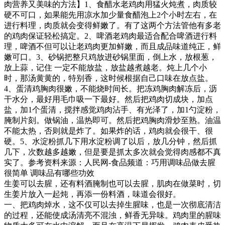
肉营养又美味的方法】1、食醋水老鸡肉用猛火炖煮，肉质较
硬不可口，如果能先用凉水加少量食醋泡上2个小时左右，在
进行料理，肉质就会变得鲜嫩了。有了这两个方法管他有多老
的鸡肉保证轻松搞定。2、啤酒老鸡肉最适合配合啤酒进行料
理，啤酒不但可以让老鸡肉更加鲜嫩，而且成品味道纯正，鲜
嫩可口。3、砂锅把整只鸡放进砂锅里面，倒上水，放根葱，
放上蒜，记住 一定不能放盐，放盐越煮越老。炖上几个小
时，那汤黄黄的，特别香，这时候根据自己口味在放点盐。
4、蛋清鸡胸肉很嫩，不能烧时间长。把冻鸡胸肉解冻后，沥
干水分，最好用毛巾吸一下最好。然后把鸡肉切成块，加点
盐，加1个蛋清，搅拌感觉鸡肉沾手、有光泽了，加1勺淀粉，
腌制片刻。做锅油，温热即可。然后把鸡胸肉滑炒至熟。油温
不能太热，否则就是炸了。如果炸的话，鸡肉就会很干、很
硬。5、水淀粉抓几下用水淀粉调了以后，放几分钟，然后抓
几下，次数越多越嫩，但是要是抓太多次就会觉得肉感都不真
实了。参考资料来源：人民网-食品频道：巧用调味品做去腥
很简单 调味品有哪些功效
生姜可以去腥，还有料酒腌制也可以去腥，肌肉在做菜时，切
生姜片放入一起炖，再添一份料酒，味道会很好。
一、把鸡肉焯水，这不仅可以去掉生腥味，也是一次彻底清洁
的过程，还能使成汤清亮不混浊，鲜香无异味。鸡肉里的腥味