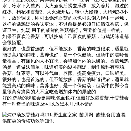
水，冷水下入整鸡，大火煮滚后捞去浮沫，放入姜片、泡过的
红枣、枸杞和香菇2、大火烧开后，转小火慢炖，大约炖2-3小
时，放盐调味，即可出锅泡香菇的水也可以倒入锅中一起炖，
这样的话鸡汤的香味更浓，不过前提是必须仔细清洗香菇，保
证卫生。炖汤 用干的或鲜的香菇都行，营养价值是一样的。
如果不喜欢吃香菇，可以换成自己喜欢的蘑菇，与鸡汤味道都
会很搭配。
很好的，也是首选的，但不能放多，香菇的味道很浓，适量就
能提高鸡的鲜味，营养也好，是一个保健汤。但汤中的嘌呤含
量很高，有痛风的人不宜吃，会增加体内的尿酸的。香菇炖鸡
汤是一道做法简单，味道鲜美的滋补靓汤，制作原料有整鸡、
香菇、红枣等。可以补气血、养颜、提高免疫力。口味鲜美。
很好的，也是首选的，但不能放多，香菇的味道很浓，适量就
能提高鸡的鲜味，营养也好，是一个保健汤．但汤中的瓢令含
量很高有痛风的人不宜吃会增加体内的尿酸的
好的.鸡汤的味道会更美味,色面也好.但最好放湿香菇.干香菇会
有一种奇怪的味道.还可以放黑木耳,也不错的
UHa野生菌之家_菌贝网_蘑菇,食用菌,提
供菌类的价格功效等知识