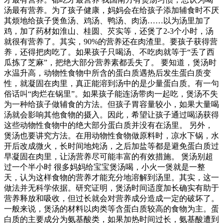
汤最有营养。为了孩子健康，妈妈会在给孩子添加辅食时不厌
其烦地给孩子煲鱼汤、鸡汤、鸭汤、肉汤……以为汤里加了
鸡，加了药材如淮山、桂圆、芡实等，还煲了2-3个小时，汤
就很有营养了。其实，90%的营养还在肉渣里。要孩子获得营
养，还得把肉吃了。如果孩子只喝汤、不吃肉就等于“丢了西
瓜拣了芝麻”，把绝大部分营养素都丢失了。 要知道，煲汤时
水温升高，动物性食物中所含的蛋白质遇热后发生蛋白质变
性，就凝固在肉里，真正能溶到汤中的是少量蛋白质。有一句
俗话叫“肉烂在锅里”。如果孩子能连汤带肉一起吃，煲汤不失
为一种给孩子做辅食的方法。但孩子胃容量较小，如果大量喝
汤就会影响其他食物的摄入。因此，希望让孩子通过喝汤获得
这些动物性食物中的绝大部分蛋白质并没有在汤里。 另外，
煲汤也要讲究方法。在用动物性食物做原料时，凉水下锅，水
开后改成微火，长时间地炖汤，之后加盐等都是避免蛋白质过
早凝固在肉里，让汤营养尽可能丰富的有效措施。 煲汤别超
过一个半小时 很多妈妈给宝宝煲汤喝，小火一煲就是一整
天，认为这样食物的营养才能充分地溶解到汤里。其实，这一
做法并无科学依据。研究证明，煲汤时间适度加长确实有助于
营养释放和吸收，但过长就会对营养成分造成一定的破坏了。
一般来说，煲汤的材料以肉类等含蛋白质较高的食物为主。蛋
白质的主要成分为氨基酸类，如果加热时间过长，氨基酸遭到