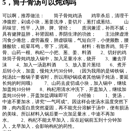
5，筒子骨汤可以炖鸡吗
可以啊，推荐做法： 筒子骨炖鸡汤 鸡宰杀后，清理干
净腹腔，剁成小块，葱姜洗净，姜切片，葱打成葱结。 山
药味甘、性平，入肺、脾、肾经； 质润兼涩，补而不腻；
具有健脾益肺，补肾固精，养阴生津的功效； 主治脾虚泄
泻食少倦怠，虚劳羸瘦，肺虚咳喘，气短自汗，小便频数，腰
膝酸软，眩晕耳鸣，带下，消渴。 材料：有散养鸡、筒子
骨、山药一根、枸杞一小把、葱、姜、料酒 2、切好的鸡
块筒子骨炖鸡放入锅中，加入足量冷水，烧开 3、撇去浮
沫 4、加入一汤匙料酒 5、放入姜片葱结 6、煮开
后转小火，加盖，慢炖大约30分钟。（因为我用的是铸铁锅，
炖汤比一般锅子要省时，所以用砂锅或者其他锅子炖汤，要延
长炖的时间哦） 7、山药去皮切成小块，加入锅中，继续
加盖炖10分钟 8、枸杞用清水冲洗下，开盖加入，继续加
盖炖10分钟，开盖加盐调味即可 小经验： 1、煲汤，
中途不要加水，讲究“一气呵成”。因这样会使汤水温度突然下
降，肉内蛋白质突然凝固，再不能充分溶解于汤中，便有损汤
的美味。所以材料入锅后要一次加足量水，中途不再加
水。 2、枸杞不能太早加入，应在起锅前五到十分钟加
入，太早加入，会影响枸杞的药性。