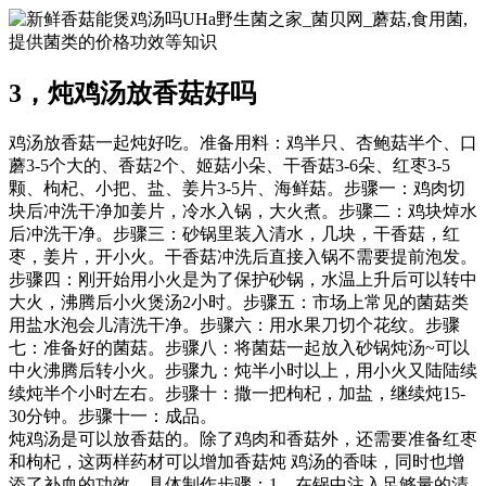
UHa野生菌之家_菌贝网_蘑菇,食用菌,
提供菌类的价格功效等知识
3，炖鸡汤放香菇好吗
鸡汤放香菇一起炖好吃。准备用料：鸡半只、杏鲍菇半个、口
蘑3-5个大的、香菇2个、姬菇小朵、干香菇3-6朵、红枣3-5
颗、枸杞、小把、盐、姜片3-5片、海鲜菇。步骤一：鸡肉切
块后冲洗干净加姜片，冷水入锅，大火煮。步骤二：鸡块焯水
后冲洗干净。步骤三：砂锅里装入清水，几块，干香菇，红
枣，姜片，开小火。干香菇冲洗后直接入锅不需要提前泡发。
步骤四：刚开始用小火是为了保护砂锅，水温上升后可以转中
大火，沸腾后小火煲汤2小时。步骤五：市场上常见的菌菇类
用盐水泡会儿清洗干净。步骤六：用水果刀切个花纹。步骤
七：准备好的菌菇。步骤八：将菌菇一起放入砂锅炖汤~可以
中火沸腾后转小火。步骤九：炖半小时以上，用小火又陆陆续
续炖半个小时左右。步骤十：撒一把枸杞，加盐，继续炖15-
30分钟。步骤十一：成品。
炖鸡汤是可以放香菇的。除了鸡肉和香菇外，还需要准备红枣
和枸杞，这两样药材可以增加香菇炖 鸡汤的香味，同时也增
添了补血的功效。具体制作步骤：1、在锅中注入足够量的清