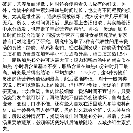
破坏，营养反而降低，同时还会使菜肴失去应有的鲜味。另
外，食物中的维生素如果加热时间过长，也会有不同程度的损
失。尤其是维生素c，遇热极易被破坏，煮20分钟后几乎所剩
无几。所以，长时间煲汤后，虽然看上去汤很浓，其实随着汤
中水分蒸发，也带走了丰富营养的精华。 那么，煲汤到底多
长时间比较合适呢？ 同济大学营养与保健食品研究所的专家
曾专门对此进行了研究。研究中选取了3种有代表性的用来煲
汤的食物：蹄膀、草鸡和老鸭。经过检测发现：蹄膀汤中的蛋
白质和脂肪含量在加热半小时后逐渐升高，蛋白质加热1.5小
时、脂肪加热45分钟可达最大值；鸡肉和鸭肉汤中的蛋白质在
加热1小时后含量基本不变，脂肪含量在加热45分钟时升至最
高。研究最后得出结论：平均加热1—1.5小时，这3种食物所
煲出的汤营养价值达到最高，此后逐渐降低。 对于一般肉类
来说，都可以遵循以上的原则。但也有些食物，煲汤的时间需
要更短。比如鱼汤，鱼肉比较细嫩，煲汤时间不宜过长，只要
汤烧到发白就可以了，再继续炖不但营养会被破坏，鱼肉也会
变老、变粗，口味不佳。还有些人喜欢在汤里放人参等滋补药
材，由于参类含有人参皂甙，煮的过久就会分解，失去补益价
值，所以这种情况下，煲汤的最佳时间是40分钟。最后，如果
汤里要放蔬菜，必须等汤煲好以后随放随吃，以减少维生素损
失。