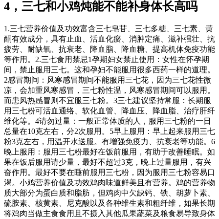
4，三七和小鸡炖能不能补身体长高吗
1.三七营养价值及功效富含三七皂苷、三七多糖、三七素、黄
酮有效成分，具有止血、活血化瘀、消肿定痛、滋补强壮、抗
疲劳、耐缺氧、抗衰老、降血脂、降血糖、提高机体免疫功能
等作用。2.三七食用禁忌1孕期妇女禁止使用：女性在怀孕期
间，禁止服用三七。这和孕妇不能服用很多西药一样的道理。
2感冒期间：风寒感冒期间不能服用三七花，因为三七花性微
凉，会加重风寒感冒，三七粉性温，风寒感冒期间可以服用。
而患风热感冒则不宜服三七粉。3三七建议坚持常服：长期服
用三七粉可活血通络、软化血管、降血压、降血脂、治疗肝纤
维化等。4请勿过量：一般正常体质的人，服用三七粉的一日
总量在10克左右，分2次服用。5早上服用：早上起来服用三七
粉3克左右，用温开水送服。有增强免疫力、抗衰老等功能。6
晚上服用：服用三七粉最好在饭前服用，有助于改善睡眠。如
果在饭后服用请少量，最好不超过3克，晚上过量服用，有兴
奋作用。最好不要在睡前服用三七粉，因为服用三七粉容易口
渴。小鸡营养价值及功效鸡肉味道鲜美且有营养。鸡的营养物
质大部分为蛋白质和脂肪，但鸡肉中欠缺钙、铁、胡萝卜素、
硫胺素、核黄素、尼克酸以及各种维生素和粗纤维，如果长期
将鸡肉当做主食食用且不摄入其他瓜果蔬菜及粮食易导致身体