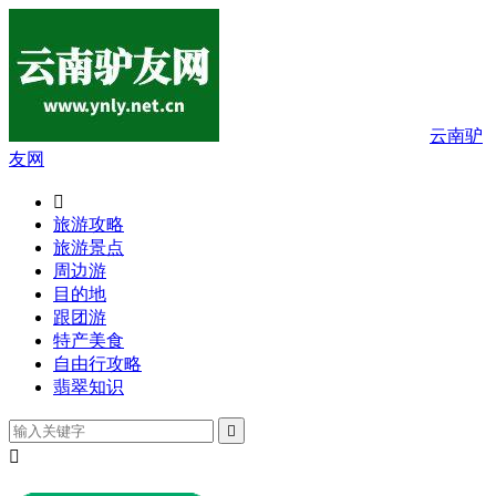
云南驴
友网

旅游攻略
旅游景点
周边游
目的地
跟团游
特产美食
自由行攻略
翡翠知识

