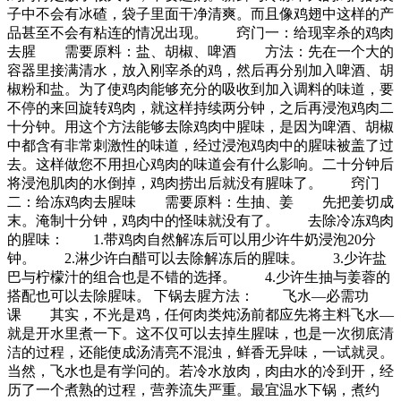
子中不会有冰碴，袋子里面干净清爽。而且像鸡翅中这样的产
品甚至不会有粘连的情况出现。 窍门一：给现宰杀的鸡肉
去腥 需要原料：盐、胡椒、啤酒 方法：先在一个大的
容器里接满清水，放入刚宰杀的鸡，然后再分别加入啤酒、胡
椒粉和盐。为了使鸡肉能够充分的吸收到加入调料的味道，要
不停的来回旋转鸡肉，就这样持续两分钟，之后再浸泡鸡肉二
十分钟。用这个方法能够去除鸡肉中腥味，是因为啤酒、胡椒
中都含有非常刺激性的味道，经过浸泡鸡肉中的腥味被盖了过
去。这样做您不用担心鸡肉的味道会有什么影响。二十分钟后
将浸泡肌肉的水倒掉，鸡肉捞出后就没有腥味了。 窍门
二：给冻鸡肉去腥味 需要原料：生抽、姜 先把姜切成
末。淹制十分钟，鸡肉中的怪味就没有了。 去除冷冻鸡肉
的腥味： 1.带鸡肉自然解冻后可以用少许牛奶浸泡20分
钟。 2.淋少许白醋可以去除解冻后的腥味。 3.少许盐
巴与柠檬汁的组合也是不错的选择。 4.少许生抽与姜蓉的
搭配也可以去除腥味。 下锅去腥方法： 飞水—必需功
课 其实，不光是鸡，任何肉类炖汤前都应先将主料飞水—
就是开水里煮一下。这不仅可以去掉生腥味，也是一次彻底清
洁的过程，还能使成汤清亮不混浊，鲜香无异味，一试就灵。
当然，飞水也是有学问的。若冷水放肉，肉由水的冷到开，经
历了一个煮熟的过程，营养流失严重。最宜温水下锅，煮约