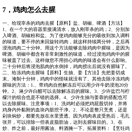
7，鸡肉怎么去腥
一、给现宰杀的鸡肉去腥【原料】盐、胡椒、啤酒【方法】
1、在一个大的容器里接满清水，放入刚宰杀的鸡；2、分别加
入啤酒、胡椒粉和盐。为了使鸡肉能够充分的吸收到加入调料
的味道，要不停的来回旋转鸡肉，就这样持续两分钟，之后再
浸泡鸡肉二十分钟。用这个方法能够去除鸡肉中腥味，是因为
啤酒、胡椒中都含有非常刺激性的味道，经过浸泡鸡肉中的腥
味被盖了过去。这样做您不用担心鸡肉的味道会有什么影响。
二十分钟后将浸泡肌肉的水倒掉，鸡肉捞出后就没有腥味了。
二、给冻鸡肉去腥味【原料】生抽、姜【方法】先把姜切成
末。淹制十分钟，鸡肉中的怪味就没有了。其他去除冷冻鸡肉
腥味的方法：1.、带鸡肉自然解冻后可以用少许牛奶浸泡20分
钟。2、淋少许白醋可以去除解冻后的腥味。3、少许盐巴与柠
檬汁的组合也是不错的选择。4、少许生抽与姜蓉的搭配也可
以去除腥味。注意事项：1、洗鸡时必须把鸡屁股切掉，并将
鸡身内外黏附的血块内脏挖干净。2、不论是整只烹煮，还是
剁块焖炒，都要先放在水里烫透。因为鸡肉表皮受热后，毛孔
张开，可以排除一些表皮脂肪油，达到去腥味目的。3、在
炒、炸之前，最好用酱油、料酒腌一下。拓展资料：【烹饪鸡