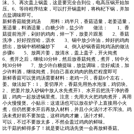
沫。5、再次盖上锅盖，这是要完全合到位，电高压锅开始加
压。6、等待程序结束，可以打开锅盖时，将枸杞下锅，并加
点盐调味即可。
新鲜香菇能煲鸡汤 用料：鸡半只，香菇适量，老姜适量，
葱适量，料酒适量，白糖少许，盐少许 做法： 1、香
菇提前泡开，剁好的鸡肉，焯一下，放姜片跟葱 2、香菇
洗净，好好捏捏哈，沥水 3、锅中放少许油，焯好的鸡肉
捞出，放锅中稍稍煸炒下 4、倒入砂锅香菇炖鸡汤的做法
步骤6 5、放两片姜，放清水，盖上盖子，开火炖煮
6、煮开之后，继续10分钟，然后放香菇炖煮，煮开，转中火
炖30分钟 7、放少许白糖提味，放盐调味，尝好咸淡，加
少许料酒，继续炖煮，到自己喜欢鸡肉的熟烂程度即可
新鲜香菇可以煲鸡汤需要材料：老鸡一只，香菇6个左右，
姜。做法如下：1 、姜切厚片，香菇先用热水泡涨，鸡切块。
2 、把姜片放入砂锅中放人水先煮开3 、水开后把洗干净的香
菇，鸡肉一起放进锅里煮。注意：先用大火把鸡肉煮开，再用
小火慢慢煲。小贴示：这道汤也可以放在炉子上直接用小火
煮，但仍然要水开后再放入材料，并且小火汤汁才不浑浊。鸡
汤未煮好前不要加盐，这样鸡肉才嫩，汤汁才鲜。
可以，不过不要放太多，不然会盖过鸡肉的鲜味。
比干菇的鲜得多了！就是要让鸡汤先煲一会再放鲜香菇。