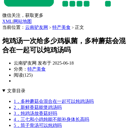
微信关注，获取更多
XML
|
网站地图
当前位置：
云南驴友网
特产美食
正文
>
>
炖鸡汤一次给多少鸡枞菌，多种蘑菇会混
合在一起可以炖鸡汤吗
云南驴友网 发布于 2025-06-18
分类：
特产美食
阅读(125)
文章目录
1，多种蘑菇会混合在一起可以炖鸡汤吗
2，新鲜香菇能煲鸡汤吗
3，炖鸡汤放香菇好吗
4，三七和小鸡炖能不能补身体长高吗
5，筒子骨汤可以炖鸡吗