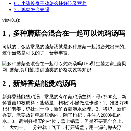
6，小孩长身子鸡怎么炖好吃又营养
7，鸡肉怎么去腥
view01();
1，多种蘑菇会混合在一起可以炖鸡汤吗
可以的，饭店常见的菌菇汤就是多种蘑菇一起混合炖出来的。
这个当然是可以的了。营养丰富。
UHa野生菌之家_菌贝
网_蘑菇,食用菌,提供菌类的价格功效等知识
2，新鲜香菇能煲鸡汤吗
新鲜香菇能煲鸡汤，常见的有冬菇鸡汤主料：母鸡500克、新
鲜香菇10枚调料：盐适量、枸杞1小撮做法步骤：1、准备好枸
杞和老姜，鸡处理干净，新鲜香菇泡水处理。2、将鸡、新鲜
香菇、老姜放进电高压锅内，除了枸杞，并注入2000ML的
水。3、调制好相应的档位，盖上锅盖，但是不要完全合上。
4、大约一、二分钟就上气了，打开锅盖，用一漏勺撇去浮