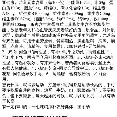
亚健康。营养元素含量（每100克）：能量167cal、水69g、蛋
白质19.3g、脂肪9.4g、纤维0g、碳水化合物1.3g、维生素
A48mg、维生素B10.05mg、维生素B20.09mg、维生素C0mg、
维生素E0.67mg、烟酸5.6mg、钠63.3mg、钙9mg、铁1.4mg、
胆固醇106mg。鸡肉含丰富蛋白质，其脂肪中含不饱和脂肪
酸，故是老年人和心血管疾病患者较好的蛋白质食品。对体质
虚弱，病后或产后用鸡肉或鸡汤作补品食用更为适宜，尤以乌
骨鸡为佳。可用于虚劳瘦弱、骨蒸潮热、脾虚泄泻、消渴、崩
漏、赤白带、遗精等。食用禁忌1．鸡肉+芹菜=元气损伤。
2．鸡肉+鲤鱼=鸡肉性温，有补中助阳之功效，而鲤鱼性平，
可利水下气，两者同容易引起身体不适。3．鸡肉+芥末=鸡肉
性温，有温补功效，有芥末性热，若两者同食容易引起上火，
有损人体健康。4．鸡肉+芝麻=同食会导致中毒。5．鸡肉+菊
花茶=同食会导致中毒。6．尾脂腺：含有致癌物，不能食
用。
想要长高，就得多运动，打篮球和跳绳都是帮助长高的，平时
要多吃蛋白质的食物，鸡蛋、牛奶、肉、蔬菜都得吃，不要挑
食，也不要减肥，每天起床的时候，就可以向上跳，可以有助
于长高
有一定作用的，三七炖鸡滋补强身健体，望采纳！