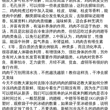
物质大多可在水中溶解，而且在高温下易挥发。鸡肉表皮受热
后，毛孔张开，可以排除一些表皮脂肪油，达到去腥味目的。
二、鸡肉炖煮过程中加入花椒、桂皮、胡椒、桂皮等香料，能
使肉中的醛、酮类腥味成分发生氧化反应，去除腥味还能增
香。拓展资料1.鸡的肉质细嫩，滋味鲜美，适合多种烹调方
法，并富有营养，有滋补养身的作用。鸡肉不但适于热炒、炖
汤，而且是比较适合冷食凉拌的肉类。但切忌吃过多的鸡翅等
鸡肉类食品，以免引起肥胖。2.中医认为，鸡肉味甘，性微
温。能温中补脾，益气养血，补肾益精。3.鸡肉含有维生素
C、E等，蛋白质的含量比例较高，种类多，而且消化率高，
很容易被人体吸收利用，有增强体力、强壮身体的作用，另外
含有对人体生长发育有重要作用的磷脂类。4.鸡肉对营养不
良、畏寒怕冷、乏力疲劳、月经不调、贫血、虚弱等有很好的
食疗作用。
鸡肉千万别用清水洗，不然越洗越脏！教你这样洗，干净去腥
又美味
今天不但教大家如何去除冷冻的鸡肉的腥味还教大家如何分辨
冷冻鸡肉是否新鲜。现如今看生产日期没有用，因为生产日期
可以喷码从新弄，我们可以很简单的从外观来判断鸡肉是否冷
冻时间过长，一般琵琶腿，鸡翅根，中翅等等都是1KG的袋子
塑封，观察袋子中的冰碴的数量，如果袋子里冰碴很多，说明
鸡肉肯定放了很久了，不要选购。新鲜与冷冻不久的鸡肉的袋