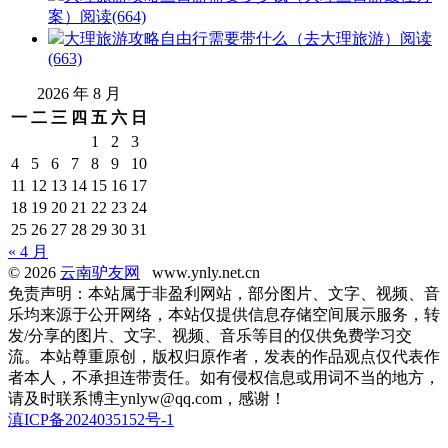
案）
阅读(664)
大理旅游攻略自由行需要带什么（去大理旅游）
阅读
(663)
2026 年 8 月
一
二
三
四
五
六
日
1
2
3
4
5
6
7
8
9
10
11
12
13
14
15
16
17
18
19
20
21
22
23
24
25
26
27
28
29
30
31
« 4 月
© 2026
云南驴友网
www.ynly.net.cn
免责声明：本站属于非盈利网站，部分图片、文字、视频、音
乐均来源于公开网络，本站仅提供信息存储空间展示服务，转
发/分享的图片、文字、视频、音乐等目的仅供免费学习交
流。本站尊重原创，版权归原作者，发表的作品观点仅代表作
者本人，不承担连带责任。如有侵权信息或用词不当的地方，
请及时联系博主ynlyw@qq.com，感谢！
滇ICP备2024035152号-1