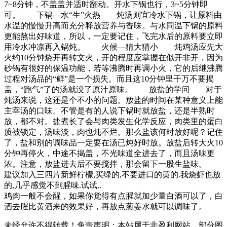
7~8分钟，不盖盖并适时翻动。开水下锅也行，3~5分钟即
可。 下锅—水“生”火热 炖汤则宜冷水下锅，让原料由
水温的慢慢升高而充分释放营养与香味。与水同温下锅的原料
更能熬出好味道，所以，一定要记住，飞完水后的原料要立即
用冷水冲凉再入锅炖。 火候—猜大猜小 炖鸡汤应先大
火约10分钟烧开再转文火，开的程度应掌握在似开非开，因为
砂锅有很好的保温功能，若等沸腾时再调小火，它的后继沸腾
过程对汤品的“鲜”是一个损失。而且这10分钟里千万不要揭
盖，“跑气”了的汤就没了原汁原味。 放盐的学问 对于
炖汤来说，这还是个不小的问题。放盐的时间在某种意义上能
主宰汤的口味。不管是有的人说下锅时就放盐，还是半熟时
放，都不对。盐煮长了会与肉类发生化学反应，肉类里的蛋白
质被锁定，汤味淡，肉也炖不烂。那么盐该何时放好呢？记住
了，盐和别的调味品一定要在汤已炖好时放。放盐后转大火10
分钟再停火，中途不揭盖，不光味道全进去了，而且汤味更
浓。注意，放盐进去后不要搅拌，那会留下一股生盐味。
建议加入三四片新鲜柠檬,买绿的,不要进口的黄的.我烧虾也放
的,几乎感觉不到腥味.试试..
鸡肉一般不会醒，如果你觉得有点腥就加少量白酒可以了，白
酒去腥比黄酒来的效果好，再放点葱姜水就可以调味了。
未经允许不得转载！免责声明：本站属于非盈利网站，部分图