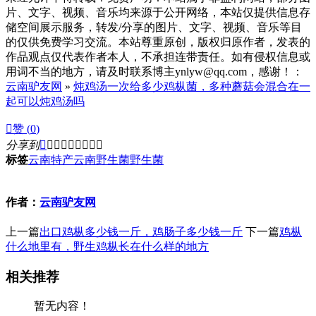
片、文字、视频、音乐均来源于公开网络，本站仅提供信息存
储空间展示服务，转发/分享的图片、文字、视频、音乐等目
的仅供免费学习交流。本站尊重原创，版权归原作者，发表的
作品观点仅代表作者本人，不承担连带责任。如有侵权信息或
用词不当的地方，请及时联系博主ynlyw@qq.com，感谢！：
云南驴友网
»
炖鸡汤一次给多少鸡枞菌，多种蘑菇会混合在一
起可以炖鸡汤吗

赞 (
0
)
分享到









标签
云南特产
云南野生菌
野生菌
作者：
云南驴友网
上一篇
出口鸡枞多少钱一斤，鸡肠子多少钱一斤
下一篇
鸡枞
什么地里有，野生鸡枞长在什么样的地方
相关推荐
暂无内容！