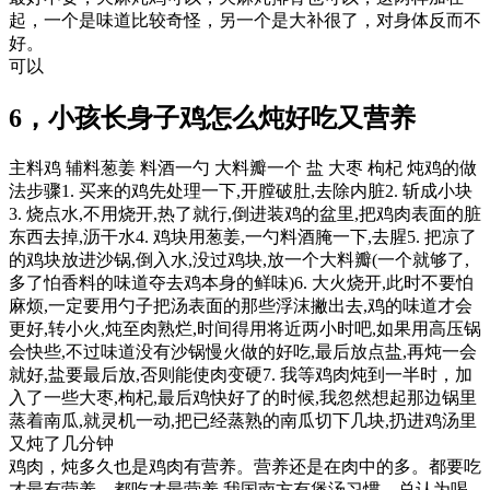
起，一个是味道比较奇怪，另一个是大补很了，对身体反而不
好。
可以
6，小孩长身子鸡怎么炖好吃又营养
主料鸡 辅料葱姜 料酒一勺 大料瓣一个 盐 大枣 枸杞 炖鸡的做
法步骤1. 买来的鸡先处理一下,开膛破肚,去除内脏2. 斩成小块
3. 烧点水,不用烧开,热了就行,倒进装鸡的盆里,把鸡肉表面的脏
东西去掉,沥干水4. 鸡块用葱姜,一勺料酒腌一下,去腥5. 把凉了
的鸡块放进沙锅,倒入水,没过鸡块,放一个大料瓣(一个就够了,
多了怕香料的味道夺去鸡本身的鲜味)6. 大火烧开,此时不要怕
麻烦,一定要用勺子把汤表面的那些浮沫撇出去,鸡的味道才会
更好,转小火,炖至肉熟烂,时间得用将近两小时吧,如果用高压锅
会快些,不过味道没有沙锅慢火做的好吃,最后放点盐,再炖一会
就好,盐要最后放,否则能使肉变硬7. 我等鸡肉炖到一半时，加
入了一些大枣,枸杞,最后鸡快好了的时候,我忽然想起那边锅里
蒸着南瓜,就灵机一动,把已经蒸熟的南瓜切下几块,扔进鸡汤里
又炖了几分钟
鸡肉，炖多久也是鸡肉有营养。营养还是在肉中的多。都要吃
才最有营养。都吃才最营养 我国南方有煲汤习惯，总认为喝