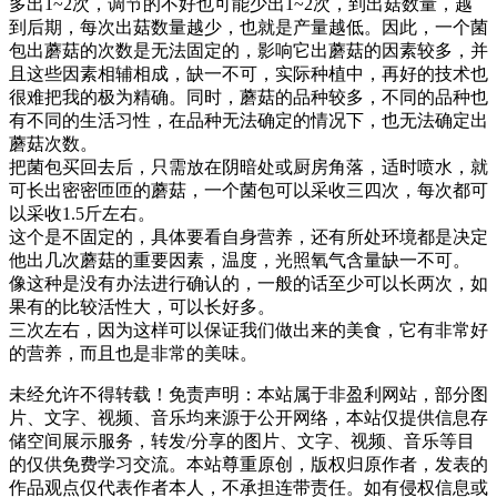
多出1~2次，调节的不好也可能少出1~2次，到出菇数量，越
到后期，每次出菇数量越少，也就是产量越低。因此，一个菌
包出蘑菇的次数是无法固定的，影响它出蘑菇的因素较多，并
且这些因素相辅相成，缺一不可，实际种植中，再好的技术也
很难把我的极为精确。同时，蘑菇的品种较多，不同的品种也
有不同的生活习性，在品种无法确定的情况下，也无法确定出
蘑菇次数。
把菌包买回去后，只需放在阴暗处或厨房角落，适时喷水，就
可长出密密匝匝的蘑菇，一个菌包可以采收三四次，每次都可
以采收1.5斤左右。
这个是不固定的，具体要看自身营养，还有所处环境都是决定
他出几次蘑菇的重要因素，温度，光照氧气含量缺一不可。
像这种是没有办法进行确认的，一般的话至少可以长两次，如
果有的比较活性大，可以长好多。
三次左右，因为这样可以保证我们做出来的美食，它有非常好
的营养，而且也是非常的美味。
未经允许不得转载！免责声明：本站属于非盈利网站，部分图
片、文字、视频、音乐均来源于公开网络，本站仅提供信息存
储空间展示服务，转发/分享的图片、文字、视频、音乐等目
的仅供免费学习交流。本站尊重原创，版权归原作者，发表的
作品观点仅代表作者本人，不承担连带责任。如有侵权信息或