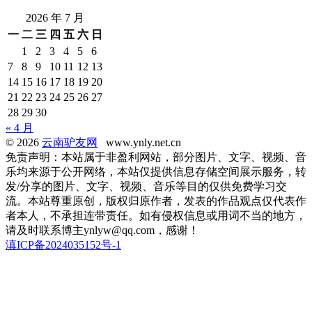
2026 年 7 月
一
二
三
四
五
六
日
1
2
3
4
5
6
7
8
9
10
11
12
13
14
15
16
17
18
19
20
21
22
23
24
25
26
27
28
29
30
« 4 月
© 2026
云南驴友网
www.ynly.net.cn
免责声明：本站属于非盈利网站，部分图片、文字、视频、音
乐均来源于公开网络，本站仅提供信息存储空间展示服务，转
发/分享的图片、文字、视频、音乐等目的仅供免费学习交
流。本站尊重原创，版权归原作者，发表的作品观点仅代表作
者本人，不承担连带责任。如有侵权信息或用词不当的地方，
请及时联系博主ynlyw@qq.com，感谢！
滇ICP备2024035152号-1