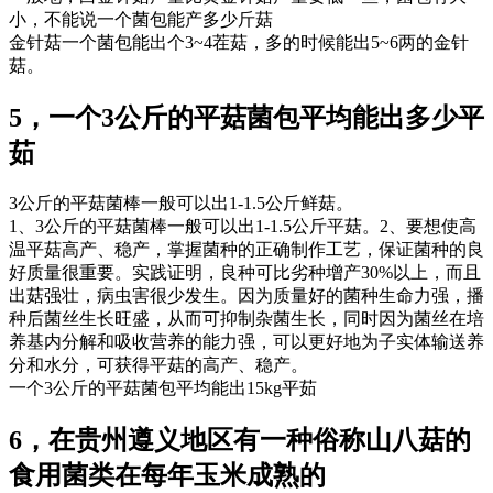
小，不能说一个菌包能产多少斤菇
金针菇一个菌包能出个3~4茬菇，多的时候能出5~6两的金针
菇。
5，一个3公斤的平菇菌包平均能出多少平
茹
3公斤的平菇菌棒一般可以出1-1.5公斤鲜菇。
1、3公斤的平菇菌棒一般可以出1-1.5公斤平菇。2、要想使高
温平菇高产、稳产，掌握菌种的正确制作工艺，保证菌种的良
好质量很重要。实践证明，良种可比劣种增产30%以上，而且
出菇强壮，病虫害很少发生。因为质量好的菌种生命力强，播
种后菌丝生长旺盛，从而可抑制杂菌生长，同时因为菌丝在培
养基内分解和吸收营养的能力强，可以更好地为子实体输送养
分和水分，可获得平菇的高产、稳产。
一个3公斤的平菇菌包平均能出15kg平茹
6，在贵州遵义地区有一种俗称山八菇的
食用菌类在每年玉米成熟的