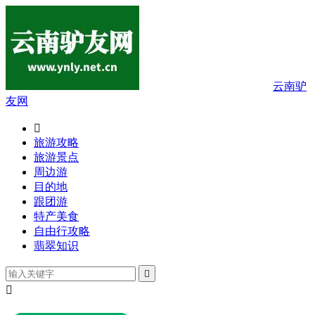
云南驴
友网

旅游攻略
旅游景点
周边游
目的地
跟团游
特产美食
自由行攻略
翡翠知识

