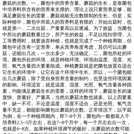
蘑菇的次数。一，菌包中的营养含量。蘑菇的生长，是靠菌包
中培养料所含有的营养来支撑的。理论上说只要营养足够，能
满足蘑菇生长的需要，蘑菇就能无次数限制的生长。但是，实
际种植中，菌包中所装入的营养料是有限的，开始出菇时，也
就是第一、二次出菇，产量要高以后逐减。为了效益，当菌包
中所出的蘑菇数量过少，所产生的效益，不足以抵扣管理、人
工等费用时，就要放弃种植，也就是完成了一个种植周期，但
菌包中还含有一定营养，单从营养角度考虑，其仍可以出蘑
菇，还能出几次，一次出多少，无法确定。二，菌包所处的环
境。菌包所处的环境，就是种植环境。环境由温度、湿度、光
照、氧气含量四大要素组成。种植蘑菇就是把菌包放置在适合
它生长的环境中，让它在这个环境中生长。所以，一个菌包能
出几次蘑菇，除了受自身营养含量的制约，也受这些环境因素
的影响。环境适宜，就是温度、湿度、光照、氧气含量各种因
素，均能满足蘑菇生长的需要，这样的环境下，蘑菇生长的速
度快、质量好、产量高，当然出蘑菇次数也就多。以上四要素
中，缺一不可。不论是温度、湿度不适合，还是光照、氧气含
量不充足，都能影响菌包出蘑菇的次数。正常情况下，以平菇
为例，在一个种植周期内，即7~8个月，菌包内一般都装入干
培养料2.5~3斤左右，在这7~8个月中，每一个月左右出一次，
也就是6~8次。如果种植环境调节的极好，出蘑菇的次数可能