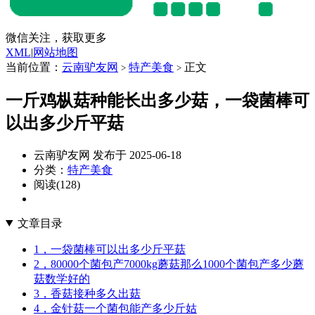
微信关注，获取更多
XML
|
网站地图
当前位置：
云南驴友网
特产美食
正文
>
>
一斤鸡枞菇种能长出多少菇，一袋菌棒可
以出多少斤平菇
云南驴友网 发布于 2025-06-18
分类：
特产美食
阅读(128)
文章目录
1，一袋菌棒可以出多少斤平菇
2，80000个菌包产7000kg蘑菇那么1000个菌包产多少蘑
菇数学好的
3，香菇接种多久出菇
4，金针菇一个菌包能产多少斤姑