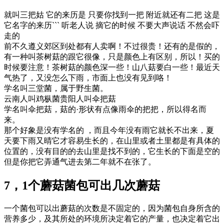
就叫三把姑 它的来历是 只要你找到一把 附近就还有二把 这是
它名字的来历``` 听老人说 摘它的时候 不要大声说话 不然会吓
走的
前不久遵义郊区到处都有人卖啊！不过很贵！还有的是假的，
有一种叫茶树菇的跟它很像，只是颜色上有区别，所以！买的
时候要注意！茶树菇的颜色深一些！山八菇要白一些！最近天
气热了，又没怎么下雨，市面上也没有见到咯！
学名叫三堂菌，属于野生菌。
云南人叫鸡枞菌贵阳人叫伞把菇
学名叫伞把菇，菇的·形状有点像雨伞的把把，所以得名而
来。
那个好象是没有学名的 ，而且今年没有雨它就长不出来，夏
天要下雨又晴它才容易生长的，在山里或者土里都是有具体的
位置的，没有目的的去山里是找不到的，它生长的下面是空的
但是你把它弄通气进去第二年就不在张了。
7，1个蘑菇菌包可出几次蘑菇
一个菌包可以出蘑菇的次数是不固定的，因为菌包自身所含的
营养多少，及其所处的环境所决定着它的产量，也决定着它出