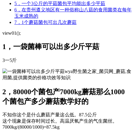
5，一个3公斤的平菇菌包平均能出多少平茹
6，在贵州遵义地区有一种俗称山八菇的食用菌类在每年
玉米成熟的
7，1个蘑菇菌包可出几次蘑菇
view01();
1，一袋菌棒可以出多少斤平菇
3一5斤
wya野生菌之家_菌贝网_蘑菇,食
用菌,提供菌类的价格功效等知识
2，80000个菌包产7000kg蘑菇那么1000
个菌包产多少蘑菇数学好的
不知你这个是什么蘑菇产量这么低。87.5公斤
这个现象是保存时间过长。高温厌氧产生的气生菌丝。
7000kg/(80000/1000)=87.5kg