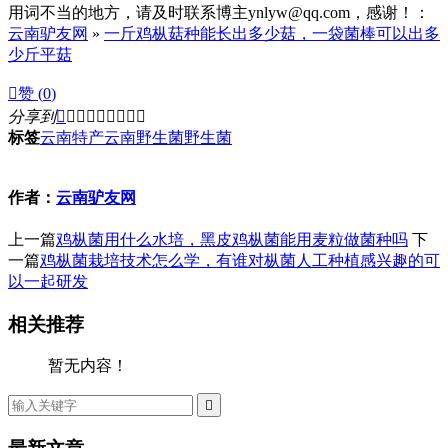
用词不当的地方，请及时联系博主ynlyw@qq.com，感谢！：
云南驴友网
»
一斤鸡枞菇种能长出多少菇，一袋菌棒可以出多
少斤平菇

赞 (
0
)
分享到









标签
云南特产
云南野生菌
野生菌
作者：
云南驴友网
上一篇
鸡枞菌用什么水培，黑皮鸡枞菌能用麦粒做菌种吗
下
一篇
鸡枞菌栽培技术怎么学，有谁对枞菌人工种植感兴趣的可
以一起研发
相关推荐
暂无内容！
