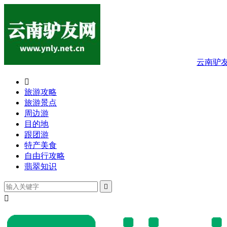
云南驴

旅游攻略
旅游景点
周边游
目的地
跟团游
特产美食
自由行攻略
翡翠知识

