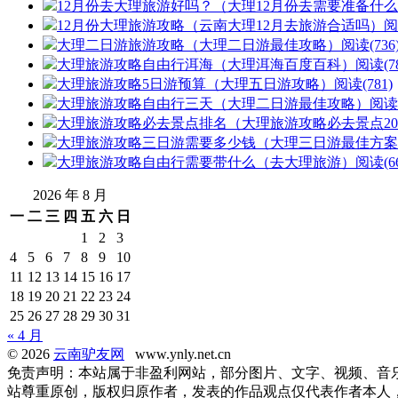
12月份去大理旅游好吗？（大理12月份去需要准备什
12月份大理旅游攻略（云南大理12月去旅游合适吗）
阅
大理二日游旅游攻略（大理二日游最佳攻略）
阅读(736
大理旅游攻略自由行洱海（大理洱海百度百科）
阅读(78
大理旅游攻略5日游预算（大理五日游攻略）
阅读(781)
大理旅游攻略自由行三天（大理二日游最佳攻略）
阅读(
大理旅游攻略必去景点排名（大理旅游攻略必去景点20
大理旅游攻略三日游需要多少钱（大理三日游最佳方案
大理旅游攻略自由行需要带什么（去大理旅游）
阅读(66
2026 年 8 月
一
二
三
四
五
六
日
1
2
3
4
5
6
7
8
9
10
11
12
13
14
15
16
17
18
19
20
21
22
23
24
25
26
27
28
29
30
31
« 4 月
© 2026
云南驴友网
www.ynly.net.cn
免责声明：本站属于非盈利网站，部分图片、文字、视频、音
站尊重原创，版权归原作者，发表的作品观点仅代表作者本人，不