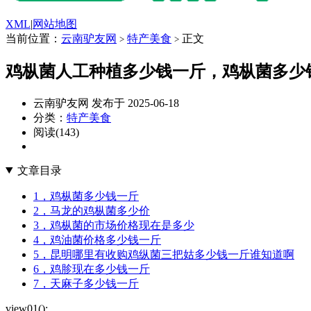
XML
|
网站地图
当前位置：
云南驴友网
特产美食
正文
>
>
鸡枞菌人工种植多少钱一斤，鸡枞菌多少
云南驴友网 发布于 2025-06-18
分类：
特产美食
阅读(143)
文章目录
1，鸡枞菌多少钱一斤
2，马龙的鸡枞菌多少价
3，鸡枞菌的市场价格现在是多少
4，鸡油菌价格多少钱一斤
5，昆明哪里有收购鸡纵菌三把姑多少钱一斤谁知道啊
6，鸡胗现在多少钱一斤
7，天麻子多少钱一斤
view01();