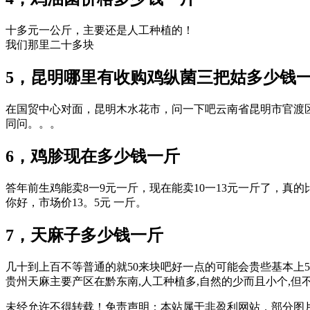
十多元一公斤，主要还是人工种植的！
我们那里二十多块
5，昆明哪里有收购鸡纵菌三把姑多少钱
在国贸中心对面，昆明木水花市，问一下吧云南省昆明市官渡区福发路8
同问。。。
6，鸡胗现在多少钱一斤
答年前生鸡能卖8一9元一斤，现在能卖10一13元一斤了，真
你好，市场价13。5元 一斤。
7，天麻子多少钱一斤
几十到上百不等普通的就50来块吧好一点的可能会贵些基本上50
贵州天麻主要产区在黔东南,人工种植多,自然的少而且小个,但不好
未经允许不得转载！免责声明：本站属于非盈利网站，部分图