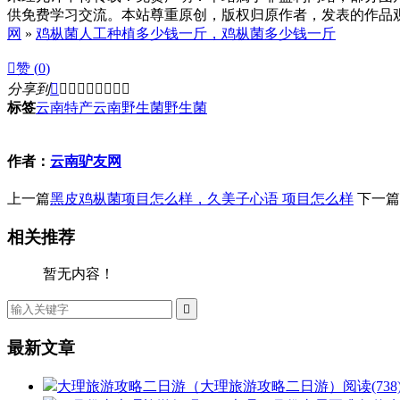
供免费学习交流。本站尊重原创，版权归原作者，发表的作品观点
网
»
鸡枞菌人工种植多少钱一斤，鸡枞菌多少钱一斤

赞 (
0
)
分享到









标签
云南特产
云南野生菌
野生菌
作者：
云南驴友网
上一篇
黑皮鸡枞菌项目怎么样，久美子心语 项目怎么样
下一篇
相关推荐
暂无内容！

最新文章
大理旅游攻略二日游（大理旅游攻略二日游）
阅读(738