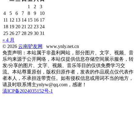
1
2
3
4
5
6
7
8
9
10
11
12
13
14
15
16
17
18
19
20
21
22
23
24
25
26
27
28
29
30
31
« 4 月
© 2026
云南驴友网
www.ynly.net.cn
免责声明：本站属于非盈利网站，部分图片、文字、视频、音
乐均来源于公开网络，本站仅提供信息存储空间展示服务，转
发/分享的图片、文字、视频、音乐等目的仅供免费学习交
流。本站尊重原创，版权归原作者，发表的作品观点仅代表作
者本人，不承担连带责任。如有侵权信息或用词不当的地方，
请及时联系博主ynlyw@qq.com，感谢！
滇ICP备2024035152号-1