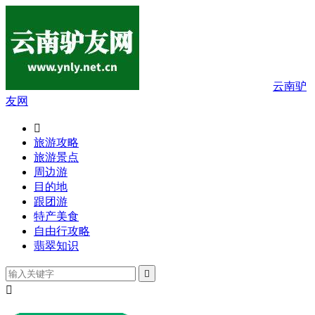
云南驴
友网

旅游攻略
旅游景点
周边游
目的地
跟团游
特产美食
自由行攻略
翡翠知识

