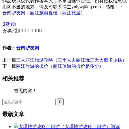
作品观点仅代表作者本人，不承担连带责任。如有侵权信息或
用词不当的地方，请及时联系博主ynlyw@qq.com，感谢！：
云南驴友网
»
丽江旅游夏佳（丽江旅游）

赞 (
0
)
分享到









作者：
云南驴友网
上一篇
三人丽江旅游攻略（三个人去丽江玩三天大概多少钱）
下一篇
丽江旅游的报价（丽江旅游的报价是多少）
相关推荐
暂无内容！

最新文章
大理旅游攻略二日游（大理旅游攻略二日游）
阅读