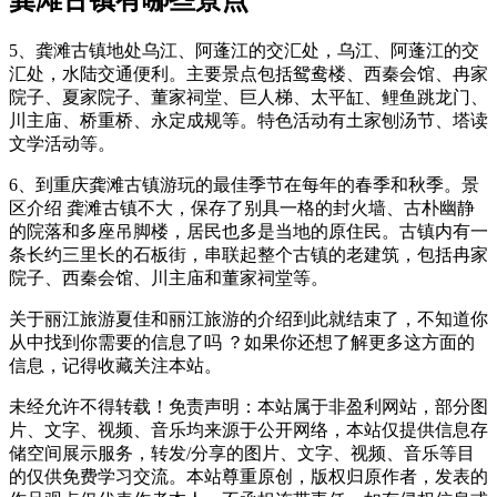
5、龚滩古镇地处乌江、阿蓬江的交汇处，乌江、阿蓬江的交
汇处，水陆交通便利。主要景点包括鸳鸯楼、西秦会馆、冉家
院子、夏家院子、董家祠堂、巨人梯、太平缸、鲤鱼跳龙门、
川主庙、桥重桥、永定成规等。特色活动有土家刨汤节、塔读
文学活动等。
6、到重庆龚滩古镇游玩的最佳季节在每年的春季和秋季。景
区介绍 龚滩古镇不大，保存了别具一格的封火墙、古朴幽静
的院落和多座吊脚楼，居民也多是当地的原住民。古镇内有一
条长约三里长的石板街，串联起整个古镇的老建筑，包括冉家
院子、西秦会馆、川主庙和董家祠堂等。
关于丽江旅游夏佳和丽江旅游的介绍到此就结束了，不知道你
从中找到你需要的信息了吗 ？如果你还想了解更多这方面的
信息，记得收藏关注本站。
未经允许不得转载！免责声明：本站属于非盈利网站，部分图
片、文字、视频、音乐均来源于公开网络，本站仅提供信息存
储空间展示服务，转发/分享的图片、文字、视频、音乐等目
的仅供免费学习交流。本站尊重原创，版权归原作者，发表的