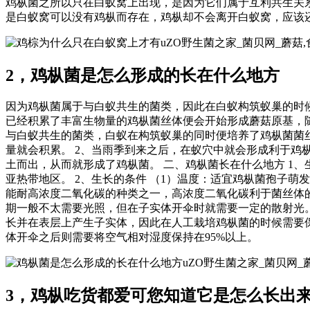
鸡枞菌之所以只在白蚁窝上出现，是因为它们属于互利共生关
是白蚁窝可以没有鸡枞而存在，鸡枞却不会离开白蚁窝，应该
uZO野生菌之家_菌贝网_蘑菇
2，鸡枞菌是怎么形成的长在什么地方
因为鸡枞菌属于与白蚁共生的菌类，因此在白蚁构筑蚁巢的时
已经积累了丰富生物量的鸡枞菌丝体便会开始形成蘑菇原基，随
与白蚁共生的菌类，白蚁在构筑蚁巢的同时便培养了鸡枞菌菌
量就会积累。 2、当雨季到来之后，在蚁穴中就会形成利于
土而出，从而就形成了鸡枞菌。 二、鸡枞菌长在什么地方 1
亚热带地区。 2、生长的条件 （1）温度：适宜鸡枞菌孢子萌发的
能耐高浓度二氧化碳的种类之一，高浓度二氧化碳利于菌丝体
期一般不太需要光照，但在子实体开伞时就需要一定的散射光
长并在表层上产生子实体，因此在人工栽培鸡枞菌的时候需要保
体开伞之后则需要将空气相对湿度保持在95%以上。
uZO野生菌之家_菌贝网
3，鸡枞吃货都爱可您知道它是怎么长出