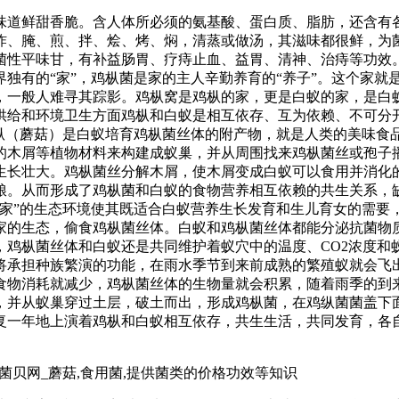
味道鲜甜香脆。含人体所必须的氨基酸、蛋白质、脂肪，还含有
炸、腌、煎、拌、烩、烤、焖，清蒸或做汤，其滋味都很鲜，为
菌性平味甘，有补益肠胃、疗痔止血、益胃、清神、治痔等功效
独有的“家”，鸡枞菌是家的主人辛勤养育的“养子”。这个家就
，一般人难寻其踪影。鸡枞窝是鸡枞的家，更是白蚁的家，是白
供给和环境卫生方面鸡枞和白蚁是相互依存、互为依赖、不可分开
鸡枞（蘑菇）是白蚁培育鸡枞菌丝体的附产物，就是人类的美味食
的木屑等植物材料来构建成蚁巢，并从周围找来鸡枞菌丝或孢子
生长壮大。鸡枞菌丝分解木屑，使木屑变成白蚁可以食用并消化
粮。从而形成了鸡枞菌和白蚁的食物营养相互依赖的共生关系，
“家”的生态环境使其既适合白蚁营养生长发育和生儿育女的需要
家的生态，偷食鸡枞菌丝体。白蚁和鸡枞菌丝体都能分泌抗菌物
鸡枞菌丝体和白蚁还是共同维护着蚁穴中的温度、CO2浓度和
将承担种族繁演的功能，在雨水季节到来前成熟的繁殖蚁就会飞
食物消耗就减少，鸡枞菌丝体的生物量就会积累，随着雨季的到
，并从蚁巢穿过土层，破土而出，形成鸡枞菌，在鸡纵菌菌盖下
复一年地上演着鸡枞和白蚁相互依存，共生生活，共同发育，各
_菌贝网_蘑菇,食用菌,提供菌类的价格功效等知识