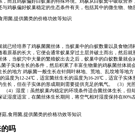
系，而且鸡枞偏好白蚁巢的特殊环境。鸡枞从白蚁窝中吸取营养
还与鸡枞偏好蚁巢稳定的生态条件有关，包括其中的微生物、物
,食用菌,提供菌类的价格功效等知识
候就已经培养了鸡枞菌菌丝体，当蚁巢中的白蚁数量以及食物消
着原基的长大，它便会通常蚁巢穿过土层并破土而出，然后就形
丝体，当蚁穴中大量的繁殖蚁出去之后，蚁巢中的白蚁数量就会
鸡枞菌子实体生长的条件，然后积累了丰富生物量的鸡枞菌丝体就
、生长的地方 鸡枞菌一般生长在针阔叶林地、荒地、乱坟堆等地
温度为12-24℃，适宜菌丝生长的温度为16-20℃，适宜子实体
的生长，但在子实体的形成期则需要提供充足的氧气。 （3）光
。 （4）湿度：虽然蚁巢内稳定的环境条件适合菌丝体生长，但
证湿度适宜，在菌丝体生长期间，将空气相对湿度保持在80%左
_蘑菇,食用菌,提供菌类的价格功效等知识
来的吗