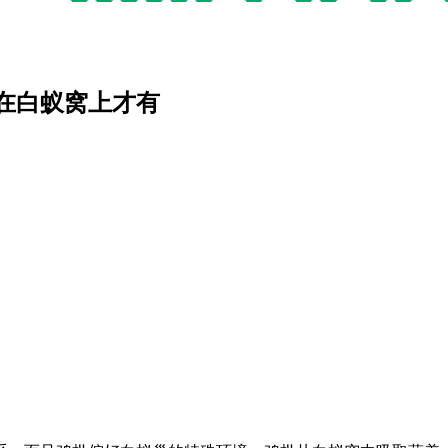
在白蚁窝上才有