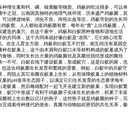
各种维生素和钙、磷、核黄酸等物质。鸡枞的吃法很多，可以单
菌中之冠。云南因其独特的地理气候环境，历来盛产鸡枞菌，其
。可治脾虚纳呆、消化不良、痔疮出血等症。鸡枞苛刻的生长环
是鸡枞窝。人人都知道鸡枞菌有窝，每年在“窝”上出鸡枞菌，人
蚁建造的巢穴。在这个家中，鸡枞和白蚁两种食物和谐地生活
的共同体，这个共同体就好像白蚁是“农民”，它们精心培育
品。在生儿育女方面，鸡枞和白蚁互不打扰，相互间没有基因交
播种在蚁巢上，这个由木屑和白蚁口水等材料构成的蚁巢成为了
的食物，同时生长出大量的鸡枞菌丝及其菌丝扭结形成的菌丝
缺一不可。白蚁在地下建设蚁巢，形成蚁穴，这是白蚁的家，也
，也适合鸡枞菌生长发育和繁殖的需要。例如，白蚁中的兵蚁守
质，而阻止其它杂菌在蚁巢上生长，从而保障蚁巢上的植物材料
蚁巢的pH值等生态因子，以满足它们生长发育的生态要求每年
出老蚁巢，然后雌雄配对一起飞开去建立新的蚁巢，实现白蚁繁
来，蚁穴中形成了有利于鸡枞菌子实体生长的条件，积累了丰富
面菌褶上生出数以亿计的孢子，这些孢子就是鸡枞菌的种子，完
自完成着传种接代的使命。真菌与动物如此密切的共生关系，极