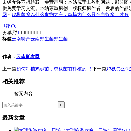
未经允许不得转载！免责声明：本站属于非盈利网站，部分图
供免费学习交流。本站尊重原创，版权归原作者，发表的作品观点
网
»
鸡枞菌蚁以什么食物为主，鸡棕为什么只在白蚁窝上才有

赞 (
0
)
分享到









标签
云南特产
云南野生菌
野生菌
作者：
云南驴友网
上一篇
如何种植鸡枞茵，鸡枞菌有种植的吗
下一篇
鸡枞怎么识
相关推荐
暂无内容！

最新文章
大理旅游攻略二日游（大理旅游攻略二日游）
阅读(712