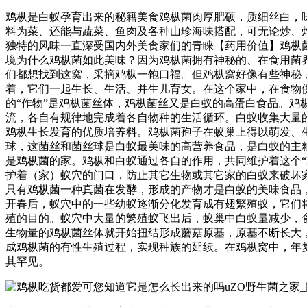
鸡枞是白蚁孕育出来的秘籍美食鸡枞菌肉厚肥硕，质细丝白，
料为菜、还能与蔬菜、鱼肉及各种山珍海味搭配，可无论炒、
独特的风味一直深受国内外美食家们的青睐【药用价值】鸡枞
境为什么鸡枞菌如此美味？因为鸡枞菌拥有神秘的、在食用菌界
们都想找到这窝，采摘鸡枞一饱口福。但鸡枞窝好像有些神秘
着，它们一起生长、生活、并生儿育女。在这个家中，在食物
的“作物”是鸡枞菌丝体，鸡枞菌丝又是白蚁的高蛋白食品。
流，各自有规律地完成着各自物种的生活循环。白蚁收集大量
鸡枞生长发育的优质培养料。鸡枞菌孢子在蚁巢上得以萌发、
球，这菌丝和菌丝球是白蚁最美味的高营养食品，是白蚁的主
是鸡枞菌的家。鸡枞和白蚁通过各自的作用，共同维护着这个
护着（家）蚁穴的门口，防止其它生物或其它家的白蚁来破坏
只有鸡枞菌一种真菌在发酵，形成的产物才是白蚁的美味食品，
开春后，蚁穴中的一些幼蚁逐渐分化发育成有翅繁殖蚁，它们
殖的目的。蚁穴中大量的繁殖蚁飞出后，蚁巢中白蚁量减少，
生物量的鸡枞菌丝体就开始扭结形成蘑菇原基，原基不断长大
成鸡枞菌的有性生殖过程，实现种族的延续。在鸡枞窝中，年
其罕见。
uZO野生菌之家