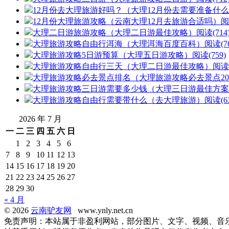
12月份去大理旅游好吗？（大理12月份去需要准备什
12月份大理旅游攻略（云南大理12月去旅游合适吗）
阅
大理二日游旅游攻略（大理二日游最佳攻略）
阅读(714
大理旅游攻略自由行洱海（大理洱海百度百科）
阅读(76
大理旅游攻略5日游预算（大理五日游攻略）
阅读(759)
大理旅游攻略自由行三天（大理二日游最佳攻略）
阅读(
大理旅游攻略必去景点排名（大理旅游攻略必去景点20
大理旅游攻略三日游需要多少钱（大理三日游最佳方案
大理旅游攻略自由行需要带什么（去大理旅游）
阅读(63
2026 年 7 月
一
二
三
四
五
六
日
1
2
3
4
5
6
7
8
9
10
11
12
13
14
15
16
17
18
19
20
21
22
23
24
25
26
27
28
29
30
« 4 月
© 2026
云南驴友网
www.ynly.net.cn
免责声明：本站属于非盈利网站，部分图片、文字、视频、音