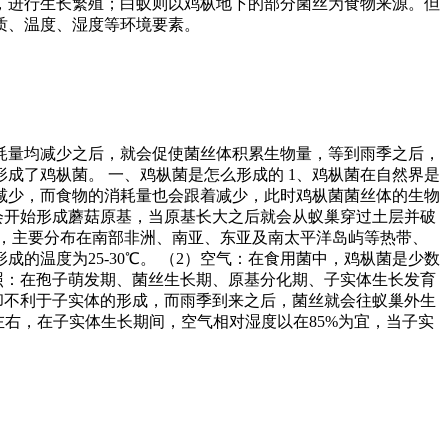
，进行生长繁殖；白蚁则以鸡枞地下的部分菌丝为食物来源。但
质、温度、湿度等环境要素。
耗量均减少之后，就会促使菌丝体积累生物量，等到雨季之后，
成了鸡枞菌。 一、鸡枞菌是怎么形成的 1、鸡枞菌在自然界是
减少，而食物的消耗量也会跟着减少，此时鸡枞菌菌丝体的生物
会开始形成蘑菇原基，当原基长大之后就会从蚁巢穿过土层并破
方，主要分布在南部非洲、南亚、东亚及南太平洋岛屿等热带、
形成的温度为25-30℃。 （2）空气：在食用菌中，鸡枞菌是少数
照：在孢子萌发期、菌丝生长期、原基分化期、子实体生长发育
却不利于子实体的形成，而雨季到来之后，菌丝就会往蚁巢外生
右，在子实体生长期间，空气相对湿度以在85%为宜，当子实