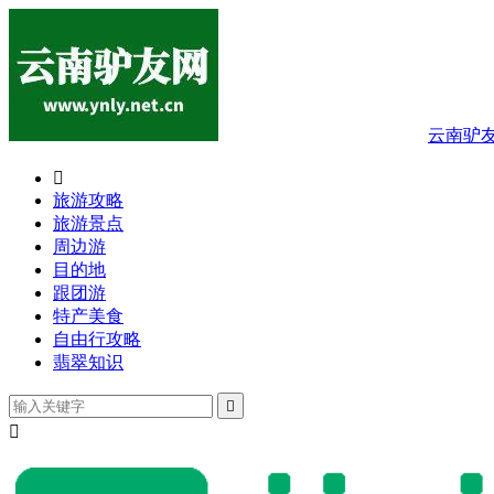
云南驴

旅游攻略
旅游景点
周边游
目的地
跟团游
特产美食
自由行攻略
翡翠知识

