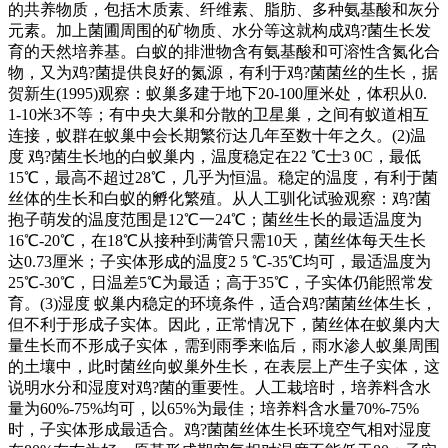
的共养物质，包括木质素、纤维素、脂肪、多种氨基酸和灰分
元素。加上菌圃周围的矿物质、水分等这就构成鸡?菌生长发
育的天然培养基。白蚁的排泄物含有氨基酸和可溶性含氮化合
物，又为鸡?菌提供良好的氮源，有利于鸡?菌菌丝的生长，据
贺新生(1995)观察：蚁巢多建于地下20-100厘米处，体积从0.
1-10米3不等；有中央大巢和分散的卫星巢，之间有蚁道相互
连接，蚁群在蚁巢中会长期繁衍达几年至数十年之久。(2)温
度 鸡?菌生长地的白蚁巢内，温度稳定在22 ℃士3 0C，最低
15℃，最高不超过28℃，几乎为恒温。稳定的温度，有利于菌
丝体的生长和白蚁的孵化繁殖。从人工驯化试验观察：鸡?菌
抱子萌发的温度范围是12℃一24℃；菌丝生长的最适温度为
16℃-20℃，在18℃从接种到满管只需10天，菌丝体每天生长
达0.73厘米；子实体形成的温度2 5 ℃-35℃均可，最适温度为
25℃-30℃，日温差5℃为最适；高于35℃，子实体仍能照常发
育。(3)湿度 蚁巢内稳定的环境条件，适合鸡?菌菌丝体生长，
但不利于形成子实体。因此，正常情况下，菌丝体在蚁巢内大
量生长而不形成子实体，需到雨季来临后，雨水渗人蚁巢周围
的土壤中，此时菌丝向蚁巢外生长，在表层上产生子实体，这
说明水分和湿度对鸡?菌的重要性。人工栽培时，培养料含水
量为60%-75%均可，以65%为最佳；培养料含水量70%-75%
时，子实体形成最适合。鸡?菌菌丝体生长环境空气相对湿度