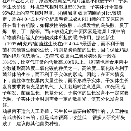
在80%左右为好，原基形成期空气相对湿度不能低于80；子实
体生长阶段，环境空气相对湿度85%为佳，子实体开伞需要
95%以上的空气相对湿度。(4)酸碱度 蚁巢菌圃的pH比较稳
定，常在4.0-4.5,化学分析表明造成蚁A PH 1峨的王安原囚是
仔在着十有机酸，如挥发性的蚁酸，非挥发性的乌头酸、反丁
烯二酸、丁二酸等。而pH较稳定的主要因素是建巢土壤中的
矿物质和新运人的植物残体所起的缓冲作用。据贺新生
（1995)研究鸡?菌菌丝生长在pH 4.0-4.5最适合，而不利于细
菌和其他微生物的生长，特别是炭角菌的生长，因而保证鸡纵
菌的绝对优势地位。(5)空气 蚁巢内二氧化碳浓度一般在
3%-5%，比空气正常的含量高100倍以上。鸡?菌也是食用菌中
少数能耐高浓度二氧化碳的种类之一。高浓度二氧化碳有利于
菌丝体的生长，而不利于子实体的形成。因此，在正常情况
下，菌丝体在蚁巢内大量生长，而不形成子实体。子实体生长
发育要求要有充足的氧气。人工栽培时注意通风。(6)光照 孢
子萌发、菌丝生长、原基分化、子实体的生长发育不一定需要
光照。子实体开伞时则需要一定的散射光，使其分化发育良
好。
鸡枞菌不适合人工养殖，它生长中需要白蚁帮忙的，人工种植
有成功长出来的，但是成本很高，收益低 ，很多人研究都失
败了，建议做其他菌类种植。