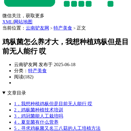
微信关注，获取更多
XML
|
网站地图
当前位置：
云南驴友网
特产美食
正文
>
>
鸡枞菌怎么养才大，我想种植鸡枞但是目
前无人能行 哎
云南驴友网 发布于 2025-06-18
分类：
特产美食
阅读(182)
文章目录
1，我想种植鸡枞但是目前无人能行 哎
2，鸡枞菌种植技术培训
3，鸡冠菌能人工栽培吗
4，夏至菌有什么营养
5，寻求鸡枞菌又名三八菇的人工培植方法