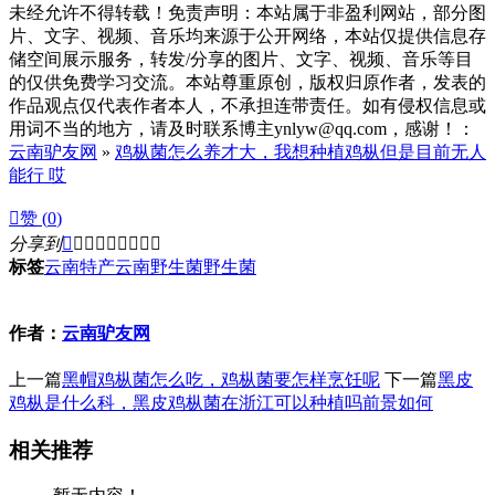
未经允许不得转载！免责声明：本站属于非盈利网站，部分图
片、文字、视频、音乐均来源于公开网络，本站仅提供信息存
储空间展示服务，转发/分享的图片、文字、视频、音乐等目
的仅供免费学习交流。本站尊重原创，版权归原作者，发表的
作品观点仅代表作者本人，不承担连带责任。如有侵权信息或
用词不当的地方，请及时联系博主ynlyw@qq.com，感谢！：
云南驴友网
»
鸡枞菌怎么养才大，我想种植鸡枞但是目前无人
能行 哎

赞 (
0
)
分享到









标签
云南特产
云南野生菌
野生菌
作者：
云南驴友网
上一篇
黑帽鸡枞菌怎么吃，鸡枞菌要怎样烹饪呢
下一篇
黑皮
鸡枞是什么科，黑皮鸡枞菌在浙江可以种植吗前景如何
相关推荐