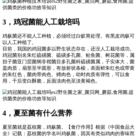
es2野生菌之家_菌贝网_蘑菇,食用菌,提
供菌类的价格功效等知识
3，鸡冠菌能人工栽培吗
鸡枞菌还不能人工种植，必须经过白蚁胃处理。有黑皮鸡枞可
以人工种植了。
目前，我国的鸡冠菌多以野生状态存在，还没人工栽培成功。
鸡冠菌别名朱红硫磺菌、硫磺多孔菌、鲑鱼菌、树花菌等，属
担子菌亚门层菌纲非褶菌目多孔菌科硫磺菌属，子实体大，菌
盖肉质，扇形至半圆形，有放射状条棱，表面鲜朱红色或带黄
的朱红色，菌肉带肉色、鳟肉色，幼时肉质有弹性，可以食
用，干后变白酥脆，反面淡肉色至淡黄褐色。
es2野生菌之家_菌贝网_蘑菇,食用菌,提
供菌类的价格功效等知识
4，夏至菌有什么营养
夏至菌就是荔枝菌，鸡枞菌。【食疗作用】根据《中国食品大
全》记载：荔枝菌的学名叫鸡枞菌，因其有类似鸡肉的香味而