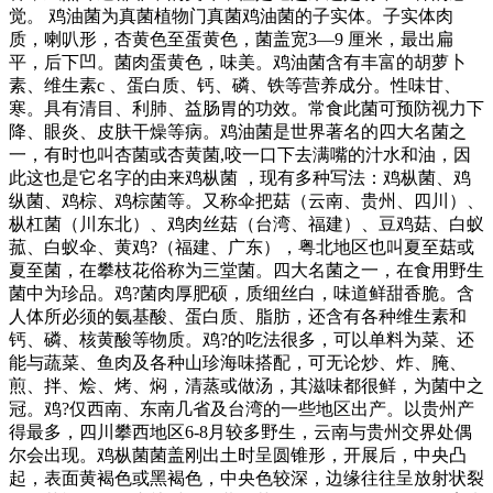
觉。 鸡油菌为真菌植物门真菌鸡油菌的子实体。子实体肉
质，喇叭形，杏黄色至蛋黄色，菌盖宽3—9 厘米，最出扁
平，后下凹。菌肉蛋黄色，味美。鸡油菌含有丰富的胡萝卜
素、维生素c 、蛋白质、钙、磷、铁等营养成分。性味甘、
寒。具有清目、利肺、益肠胃的功效。常食此菌可预防视力下
降、眼炎、皮肤干燥等病。鸡油菌是世界著名的四大名菌之
一，有时也叫杏菌或杏黄菌,咬一口下去满嘴的汁水和油，因
此这也是它名字的由来鸡枞菌 ，现有多种写法：鸡枞菌、鸡
纵菌、鸡棕、鸡棕菌等。又称伞把菇（云南、贵州、四川）、
枞杠菌（川东北）、鸡肉丝菇（台湾、福建）、豆鸡菇、白蚁
菰、白蚁伞、黄鸡?（福建、广东），粤北地区也叫夏至菇或
夏至菌，在攀枝花俗称为三堂菌。四大名菌之一，在食用野生
菌中为珍品。鸡?菌肉厚肥硕，质细丝白，味道鲜甜香脆。含
人体所必须的氨基酸、蛋白质、脂肪，还含有各种维生素和
钙、磷、核黄酸等物质。鸡?的吃法很多，可以单料为菜、还
能与蔬菜、鱼肉及各种山珍海味搭配，可无论炒、炸、腌、
煎、拌、烩、烤、焖，清蒸或做汤，其滋味都很鲜，为菌中之
冠。鸡?仅西南、东南几省及台湾的一些地区出产。以贵州产
得最多，四川攀西地区6-8月较多野生，云南与贵州交界处偶
尔会出现。鸡枞菌菌盖刚出土时呈圆锥形，开展后，中央凸
起，表面黄褐色或黑褐色，中央色较深，边缘往往呈放射状裂