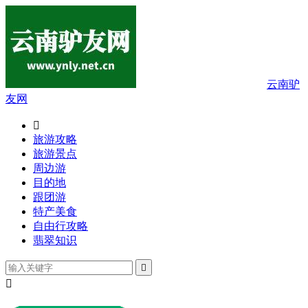
云南驴
友网

旅游攻略
旅游景点
周边游
目的地
跟团游
特产美食
自由行攻略
翡翠知识

