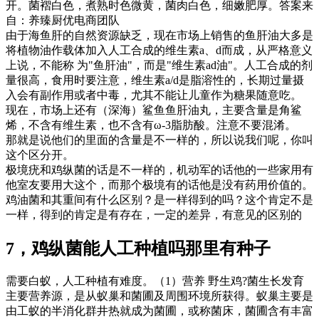
开。菌褶白色，煮熟时色微黄，菌肉白色，细嫩肥厚。答案来
自：养臻厨优电商团队
由于海鱼肝的自然资源缺乏，现在市场上销售的鱼肝油大多是
将植物油作载体加入人工合成的维生素a、d而成，从严格意义
上说，不能称 为"鱼肝油"，而是"维生素ad油"。人工合成的剂
量很高，食用时要注意，维生素a/d是脂溶性的，长期过量摄
入会有副作用或者中毒，尤其不能让儿童作为糖果随意吃。
现在，市场上还有（深海）鲨鱼鱼肝油丸，主要含量是角鲨
烯，不含有维生素，也不含有ω-3脂肪酸。注意不要混淆。
那就是说他们的里面的含量是不一样的，所以说我们呢，你叫
这个区分开。
极境疣和鸡纵菌的话是不一样的，机动军的话他的一些家用有
他室友要用大这个，而那个极境有的话他是没有药用价值的。
鸡油菌和其重间有什么区别？是一样得到的吗？这个肯定不是
一样，得到的肯定是有存在，一定的差异，有意见的区别的
7，鸡纵菌能人工种植吗那里有种子
需要白蚁，人工种植有难度。（1）营养 野生鸡?菌生长发育
主要营养源，是从蚁巢和菌圃及周围环境所获得。蚁巢主要是
由工蚁的半消化群井热就成为菌圃，或称菌床，菌圃含有丰富