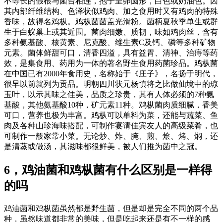
不等长的假根与菌台相连，抱子呈卵圆形，白色或奶油色。因
其内部纤维结构、色泽状似鸡肉、加之食用时又有鸡肉的特殊
香味，故得名鸡枞。鸡枞菌菌盖光滑粉。菌柄夏秋季单生或群
生于白蚁巢上或其近围。菌肉细嫩、质韧，味如鸡肉丝，含有
多种氨基酸、核黄素、尼克酸、维生素C及钙、磷等多种矿物
元素。菌体鲜甜可口，清香四溢，具有益胃、清神、治痔等药
效，是集食用、药用为一体的著名野生食用药菌珍品。鸡枞菌
在中国已有2000年食用史，名称始于《庄子》，名扬于明代，
很早以前就列为贡品。明朝四川状元杨慎将之比做仙境中的琼
玉叶，以示其味之佳美，品质之珍贵，其有人体必须的7种氨
基酸，其他氨基酸10种，矿元素11种。鸡枞菌肉质细腻，香美
可口，营养也极为丰富。鸡枞可以单料为菜，还能与蔬菜、鱼
肉及各种山珍海味搭配，可制作宴请佳宾友人的高级菜肴，也
可制作一般家常小菜。无论炒、炸、腌、煎、烩、烤、焖，还
是清蒸或做汤，其滋味都很鲜美，被人们推为菌中之冠。
6，鸡油菌和鸡枞菌有什么区别是一样得
的吗
鸡油菌和鸡枞菌虽然都是野生菌，但是却是完全不同的两个品
种，虽然味道都非常的美味，但是吃起来还是有不一样的感