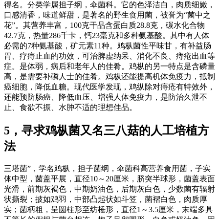
得名。分类学属担子纲，伞菌科。它的色泽洁白，肉质细嫩，
口感清香，味道鲜甜，是著名的野生食用菌，被誉为“菌中之
花”。其营养丰富，100克干品含蛋白质28.8克，碳水化合物
42.7克，热量286千卡，钙23毫克和多种氨基酸。其中有人体
必需的7种氨基酸，矿元素11种。鸡枞菌性平味甘，有补益肠
胃、疗痔止血的功效，可治脾虚纳呆、消化不良、痔疮出血等
症。是体弱，病后和老年人的佳肴。鸡枞的另一特点是含磷量
高，是需要补磷人士的佳肴。鸡枞还能提高机体免疫力，抵制
癌细胞，降低血糖。现代医学发现，鸡纵除对痔疮有特效外，
还能预防肠癌、降低血压、增强人体免疫力，是防治久泄不
止、食欲不振、水肿不适的理想佳品。
5，寻求鸡枞菌又名三八菇的人工培植方
法
三塔菌”，学名鸡枞，担子菌纲，伞菌科高营养食用菌，子实
体中型，菌盖平展，直径10～20厘米，脐突半球形，菌盖表面
光滑，前期灰褐色，中期奶油色，后期灰白色，少数菌有辐射
状撕裂；披如鸡羽，中部凸起状如斗笠，菌褶白色，肉质厚
实；菌柄粗，呈圆柱形至纺棰形，直径1～3.5厘米，末端多具