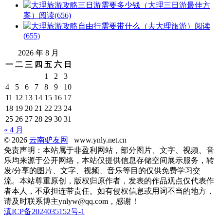
大理旅游攻略三日游需要多少钱（大理三日游最佳方
案）
阅读(656)
大理旅游攻略自由行需要带什么（去大理旅游）
阅读
(655)
2026 年 8 月
一
二
三
四
五
六
日
1
2
3
4
5
6
7
8
9
10
11
12
13
14
15
16
17
18
19
20
21
22
23
24
25
26
27
28
29
30
31
« 4 月
© 2026
云南驴友网
www.ynly.net.cn
免责声明：本站属于非盈利网站，部分图片、文字、视频、音
乐均来源于公开网络，本站仅提供信息存储空间展示服务，转
发/分享的图片、文字、视频、音乐等目的仅供免费学习交
流。本站尊重原创，版权归原作者，发表的作品观点仅代表作
者本人，不承担连带责任。如有侵权信息或用词不当的地方，
请及时联系博主ynlyw@qq.com，感谢！
滇ICP备2024035152号-1