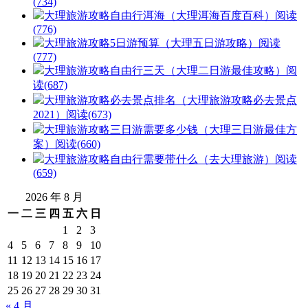
(734)
大理旅游攻略自由行洱海（大理洱海百度百科）
阅读
(776)
大理旅游攻略5日游预算（大理五日游攻略）
阅读
(777)
大理旅游攻略自由行三天（大理二日游最佳攻略）
阅
读(687)
大理旅游攻略必去景点排名（大理旅游攻略必去景点
2021）
阅读(673)
大理旅游攻略三日游需要多少钱（大理三日游最佳方
案）
阅读(660)
大理旅游攻略自由行需要带什么（去大理旅游）
阅读
(659)
2026 年 8 月
一
二
三
四
五
六
日
1
2
3
4
5
6
7
8
9
10
11
12
13
14
15
16
17
18
19
20
21
22
23
24
25
26
27
28
29
30
31
« 4 月