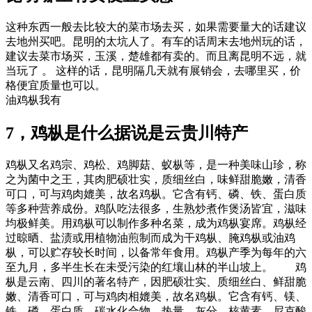
这种东西一般去比较大的菜市场去买，如果需要量大的话建议
去地州买吧。昆明的太坑人了。有车的话周末去地州玩的话，
建议去菜市场买，玉溪，楚雄都有卖的。而且离昆明不远，就
当玩了 。 这样的话，昆明隔几天就有展销会，去哪里买，价
格便宜质量也可以。
油鸡枞我有
7，鸡枞是什么据说是云贵川特产
鸡枞又名鸡宗、鸡松、鸡脚菇、蚁枞等，是一种美味山珍，称
之为菌中之王，其肉肥硕壮实，质细丝白，味鲜甜脆嫩，清香
可口，可与鸡肉媲美，故名鸡枞。它含有钙、磷、铁、蛋白质
等多种营养成份。鸡队吃法很多，生熟炒煮作煲汤皆宜，滋味
均极鲜美。用鸡枞可以制作多种名菜，成为鸡枞宴席。鸡枞经
过晾晒、盐渍或用植物油煎制而成为干鸡枞、腌鸡枞或油鸡
枞，可以贮存较长时间，以备常年食用。鸡枞产季为每年的六
至九月，多半生长在未受污染的红壤山林的半山坡上。 鸡
枞是云南、四川的著名特产，因肥硕壮实、质细丝白、鲜甜脆
嫩、清香可口，可与鸡肉相媲美，故名鸡枞。它含有钙、镁、
铁、磷、蛋白质、碳水化合物、热量、灰分、核黄素、尼克酸