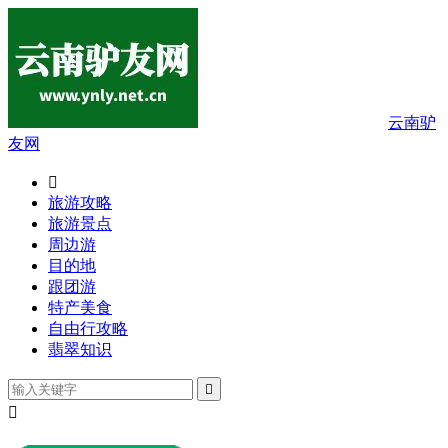
云南驴
友网

旅游攻略
旅游景点
周边游
目的地
跟团游
特产美食
自由行攻略
翡翠知识

