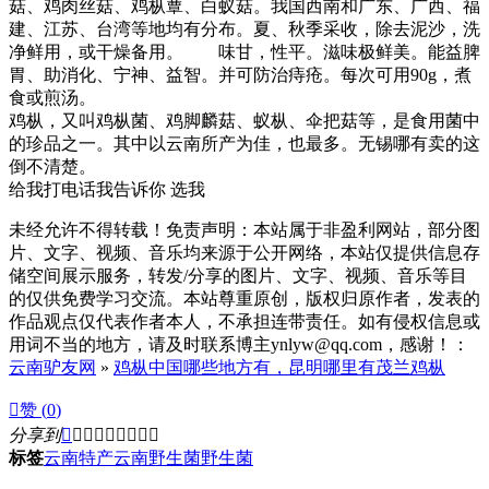
菇、鸡肉丝菇、鸡枞蕈、白蚁菇。我国西南和广东、广西、福
建、江苏、台湾等地均有分布。夏、秋季采收，除去泥沙，洗
净鲜用，或干燥备用。 味甘，性平。滋味极鲜美。能益脾
胃、助消化、宁神、益智。并可防治痔疮。每次可用90g，煮
食或煎汤。
鸡枞，又叫鸡枞菌、鸡脚麟菇、蚁枞、伞把菇等，是食用菌中
的珍品之一。其中以云南所产为佳，也最多。无锡哪有卖的这
倒不清楚。
给我打电话我告诉你 选我
未经允许不得转载！免责声明：本站属于非盈利网站，部分图
片、文字、视频、音乐均来源于公开网络，本站仅提供信息存
储空间展示服务，转发/分享的图片、文字、视频、音乐等目
的仅供免费学习交流。本站尊重原创，版权归原作者，发表的
作品观点仅代表作者本人，不承担连带责任。如有侵权信息或
用词不当的地方，请及时联系博主ynlyw@qq.com，感谢！：
云南驴友网
»
鸡枞中国哪些地方有，昆明哪里有茂兰鸡枞

赞 (
0
)
分享到









标签
云南特产
云南野生菌
野生菌