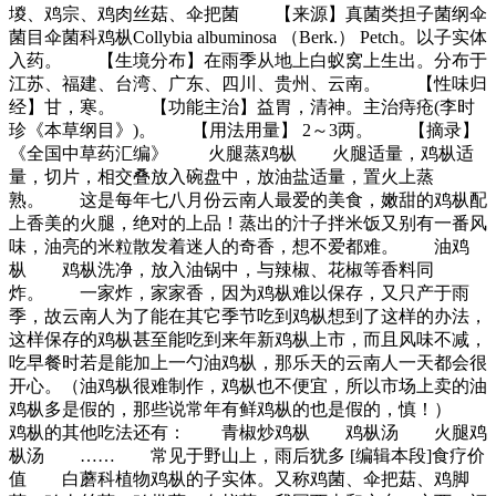
堫、鸡宗、鸡肉丝菇、伞把菌 【来源】真菌类担子菌纲伞
菌目伞菌科鸡枞Collybia albuminosa （Berk.） Petch。以子实体
入药。 【生境分布】在雨季从地上白蚁窝上生出。分布于
江苏、福建、台湾、广东、四川、贵州、云南。 【性味归
经】甘，寒。 【功能主治】益胃，清神。主治痔疮(李时
珍《本草纲目》)。 【用法用量】 2～3两。 【摘录】
《全国中草药汇编》 火腿蒸鸡枞 火腿适量，鸡枞适
量，切片，相交叠放入碗盘中，放油盐适量，置火上蒸
熟。 这是每年七八月份云南人最爱的美食，嫩甜的鸡枞配
上香美的火腿，绝对的上品！蒸出的汁子拌米饭又别有一番风
味，油亮的米粒散发着迷人的奇香，想不爱都难。 油鸡
枞 鸡枞洗净，放入油锅中，与辣椒、花椒等香料同
炸。 一家炸，家家香，因为鸡枞难以保存，又只产于雨
季，故云南人为了能在其它季节吃到鸡枞想到了这样的办法，
这样保存的鸡枞甚至能吃到来年新鸡枞上市，而且风味不减，
吃早餐时若是能加上一勺油鸡枞，那乐天的云南人一天都会很
开心。（油鸡枞很难制作，鸡枞也不便宜，所以市场上卖的油
鸡枞多是假的，那些说常年有鲜鸡枞的也是假的，慎！）
鸡枞的其他吃法还有： 青椒炒鸡枞 鸡枞汤 火腿鸡
枞汤 …… 常见于野山上，雨后犹多 [编辑本段]食疗价
值 白蘑科植物鸡枞的子实体。又称鸡菌、伞把菇、鸡脚