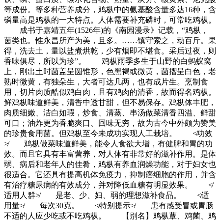
等成份。等多种营养成分，鸡枞中的氨基酸含量多达16种，含
磷量高是鸡枞的一大特点。人体需要补充磷时，可常吃鸡枞。
成书于嘉靖五年(1526年)的《南园漫录》记载，“鸡枞，
茵类也。惟永昌所产为美，且多。……镇守索之，动百斤。果
得，洗去土，量以盐煮烘乾，少有烟即不堪食。采后过夜，则
香味俱尽，所以为珍”。 鸡枞雨季多生于山野的白蚂蚁窝
上，刚出土时菌盖呈圆锥形，色黑褐或微黄，菌摺呈白色，老
熟时微黄，有独朵生，大者可达几两，也有成片生。烹制食
用，切片肉质酷似鸡白肉，且有鸡肉的清香，故而得名鸡枞。
鲜鸡枞味道鲜美，清香中透甘甜，但不易保存。鸡枞体丰肥，
肉质细嫩、洁白如瑕，炒食、清蒸、串汤做菜清香四溢、鲜甜
可口；油炸更为香脆爽口、回味无穷，故为古今中外颇为赞美
的珍贵食用菌。但鸡枞至今未成功实现人工栽培。 ≮功效
≯ 鸡枞做菜味道鲜美，能令人食欲大增，有健脾和胃的功
效。而且它具有丰富营养，对人体有非常好的滋补作用。是体
弱、病后和老年人的佳肴，鸡枞有养血润燥功能，对于妇女也
很适合。它还具有提高机体免疫力，抑制癌细胞的作用，并含
有治疗糖尿病的有效成分，并对降低血糖有明显效果。 ≮
适用人群≯ 是老、少、妇、弱的理想滋补食品。 ≮适
用量≯ 每次30克。 ≮特别提示≯ 患有感受冒或胃肠
不适的人应少吃或不吃鸡枞。 【别名】鸡枞蕈、鸡菌、鸡