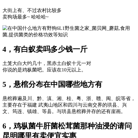
大街上有、不过农村比较多
卖狗场最多~ 哈哈哈~
6L1野生菌之家_菌贝网_蘑菇,食用
菌,提供菌类的价格功效等知识
4，有白蚁卖吗多少钱一斤
土笼大白大约几十，黑赤土白蚁十元一对
你说的是鸡枞菌吧。应该在10元以上。
5，悬棺分布在中国哪些地方有
悬棺葬遍及川、黔、滇、湘、桂、粤、浙、赣、闽、皖等省，
主要存在于福建 武夷山地区和四川与云南交界的珙县、兴
文、筠连、镇雄、等县。与珙县悬棺葬并存的还有崖画。
6，鸡枞菌牛肝菌松茸菌那种油浸的请问
昆明哪里有卖便宜实惠