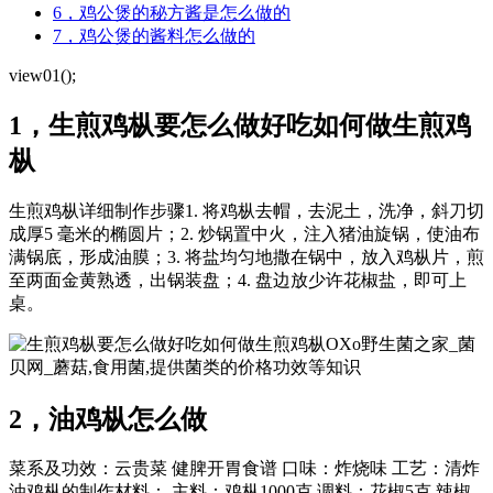
6，鸡公煲的秘方酱是怎么做的
7，鸡公煲的酱料怎么做的
view01();
1，生煎鸡枞要怎么做好吃如何做生煎鸡
枞
生煎鸡枞详细制作步骤1. 将鸡枞去帽，去泥土，洗净，斜刀切
成厚5 毫米的椭圆片；2. 炒锅置中火，注入猪油旋锅，使油布
满锅底，形成油膜；3. 将盐均匀地撒在锅中，放入鸡枞片，煎
至两面金黄熟透，出锅装盘；4. 盘边放少许花椒盐，即可上
桌。
OXo野生菌之家_菌
贝网_蘑菇,食用菌,提供菌类的价格功效等知识
2，油鸡枞怎么做
菜系及功效：云贵菜 健脾开胃食谱 口味：炸烧味 工艺：清炸
油鸡枞的制作材料： 主料：鸡枞1000克 调料：花椒5克,辣椒