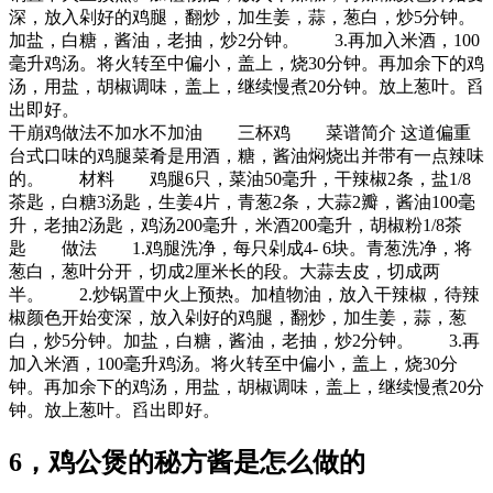
深，放入剁好的鸡腿，翻炒，加生姜，蒜，葱白，炒5分钟。
加盐，白糖，酱油，老抽，炒2分钟。 3.再加入米酒，100
毫升鸡汤。将火转至中偏小，盖上，烧30分钟。再加余下的鸡
汤，用盐，胡椒调味，盖上，继续慢煮20分钟。放上葱叶。舀
出即好。
干崩鸡做法不加水不加油 三杯鸡 菜谱简介 这道偏重
台式口味的鸡腿菜肴是用酒，糖，酱油焖烧出并带有一点辣味
的。 材料 鸡腿6只，菜油50毫升，干辣椒2条，盐1/8
茶匙，白糖3汤匙，生姜4片，青葱2条，大蒜2瓣，酱油100毫
升，老抽2汤匙，鸡汤200毫升，米酒200毫升，胡椒粉1/8茶
匙 做法 1.鸡腿洗净，每只剁成4- 6块。青葱洗净，将
葱白，葱叶分开，切成2厘米长的段。大蒜去皮，切成两
半。 2.炒锅置中火上预热。加植物油，放入干辣椒，待辣
椒颜色开始变深，放入剁好的鸡腿，翻炒，加生姜，蒜，葱
白，炒5分钟。加盐，白糖，酱油，老抽，炒2分钟。 3.再
加入米酒，100毫升鸡汤。将火转至中偏小，盖上，烧30分
钟。再加余下的鸡汤，用盐，胡椒调味，盖上，继续慢煮20分
钟。放上葱叶。舀出即好。
6，鸡公煲的秘方酱是怎么做的