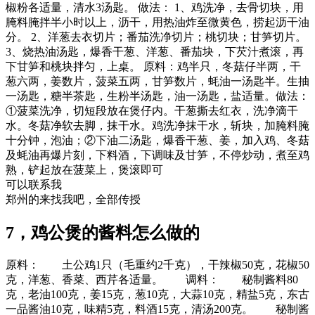
椒粉各适量，清水3汤匙。 做法： 1、鸡洗净，去骨切块，用
腌料腌拌半小时以上，沥干，用热油炸至微黄色，捞起沥干油
分。 2、洋葱去衣切片；番茄洗净切片；桃切块；甘笋切片。
3、烧热油汤匙，爆香干葱、洋葱、番茄块，下芡汁煮滚，再
下甘笋和桃块拌匀，上桌。 原料：鸡半只，冬菇仔半两，干
葱六两，姜数片，菠菜五两，甘笋数片，蚝油一汤匙半。生抽
一汤匙，糖半茶匙，生粉半汤匙，油一汤匙，盐适量。做法：
①菠菜洗净，切短段放在煲仔内。干葱撕去红衣，洗净滴干
水。冬菇净软去脚，抹干水。鸡洗净抹干水，斩块，加腌料腌
十分钟，泡油；②下油二汤匙，爆香干葱、姜，加入鸡、冬菇
及蚝油再爆片刻，下料酒，下调味及甘笋，不停炒动，煮至鸡
熟，铲起放在菠菜上，煲滚即可
可以联系我
郑州的来找我吧，全部传授
7，鸡公煲的酱料怎么做的
原料： 土公鸡1只（毛重约2千克），干辣椒50克，花椒50
克，洋葱、香菜、西芹各适量。 调料： 秘制酱料80
克，老油100克，姜15克，葱10克，大蒜10克，精盐5克，东古
一品酱油10克，味精5克，料酒15克，清汤200克。 秘制酱