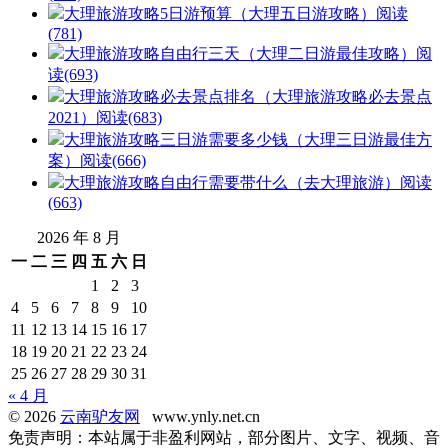
大理旅游攻略5日游预算（大理五日游攻略）
阅读
(781)
大理旅游攻略自由行三天（大理二日游最佳攻略）
阅
读(693)
大理旅游攻略必去景点排名（大理旅游攻略必去景点
2021）
阅读(683)
大理旅游攻略三日游需要多少钱（大理三日游最佳方
案）
阅读(666)
大理旅游攻略自由行需要带什么（去大理旅游）
阅读
(663)
2026 年 8 月
一
二
三
四
五
六
日
1
2
3
4
5
6
7
8
9
10
11
12
13
14
15
16
17
18
19
20
21
22
23
24
25
26
27
28
29
30
31
« 4 月
© 2026
云南驴友网
www.ynly.net.cn
免责声明：本站属于非盈利网站，部分图片、文字、视频、音