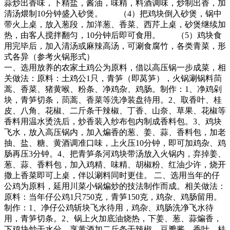
蒜炒出香味，下精盐，酱油，味精，料酒调味，炒制出香，加
清汤煨制10分钟盛入砂煲。 （4）把鸡块倒入砂煲，锅中
带火上桌，放入葱段，加洋葱、香菜、西芹上桌，砂煲继续加
热，由客人搅拌翻匀，10分钟后即可食用。 （5）鸡块食
用完毕后，加入清汤或麻辣高汤，可涮食腐竹，各类青菜，形
式各异（参考火锅形式）
一、选用放养的农家土鸡公为原料，借以高压锅一步成菜，相
关做法：原料：土鸡公1只，青笋（即莴笋），火锅涮锅料茼
蒿、香菜、猪黄喉、粉条、净鸡杂、鸡肠。制作：1、净鸡剁
块，青笋切条，茼蒿、香菜等洗净装盘待用。2、取香叶、桂
皮、八角、花椒、二斤条干辣椒、丁香、山奈、草果、花椒等
香料用温水烫洗后，炒香装入纱布包内制成香料包。3、鸡块
飞水，放入高压锅内，加入煸香的葱、姜、蒜、香料包，加老
抽、盐、糖、黄酒调准口味，上火压10分钟，即可加鸡杂、鸡
肠再压3分钟。4、把青笋条河鸡块带汤放入火锅内，弃掉姜、
葱、蒜、香料包，加入鸡精、味精、胡椒粉、红油少许，烧开
撒上香菜即可上桌，伴以涮料同时更佳。 二、选用当年的仔
公鸡为原料，延用川菜小锅煸炒的技法制作而成。相关做法：
原料：当年仔公鸡1只750克，青笋150克，鸡杂、鸡肠留用。
制作：1、净仔公鸡斩块飞水待用，鸡杂、鸡肠洗净飞水待
用，青笋切条。2、锅上火加底油烧热，下姜、葱、蒜煸香，
下鸡块炒干水分，烹黄酒加二斤条干辣椒、豆瓣酱、香叶、桂