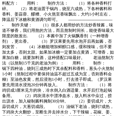
料配方： 用料： 制作方法： （1）将各种香料打
碎。 （2）将老油置于锅内，烧至六成热，下各种酱料和
香料、姜蒜蓉、醪糟、小火熬至香味飘出，大约1小时左右，
降温后下冰糖和黄酒调匀即可。 ----------------------------------
- 制作关键： （1）很多人都用炒的方法炒香辣酱，味
道不够香，我们用熬的方法，而且熬制时间长，能使香味最大
限度的散发出. （2）本酱中加了火锅飘香剂（一种增香
剂），更出香。 （3）罗汉果要先用水泡开后再如酱，否
则发苦． （4）冰糖能增加鲜醇口感，缓和辣味，但不要
加太多，否则太甜。如果加冰糖一定要加点黄酒，可增香，如
果加白糖，就要加料酒，这种搭配口味最好。 老油熬制方
法（以熬制15千克的老油为例）： 用料： 制作：
锅下四种油，烧到三成热时下其余配料和香料，葱头小火熬制
1小时（熬制过程中要保持油温不超过五成为宜，否则香料会
糊）至油色发黄，然后浸泡1小时，打去渣子即成。（罗汉果
要先用清水浸泡20分钟再放入。 制作方法： （1）将
鸡切成3厘米见方的块，冷水倒入白酒适量、水开后打泡起锅
备用。 （2）鸡块清水中漂净血水，放入料水中氽过，捞
出沥水，加入秘制酱料腌制30分钟。 （2）姜切成片，大
蒜切成片，大葱切成段。 （3）油锅下老油，烧到7成热，
下鸡块大火翻炒，至断生并去掉水分，下干辣椒，花椒、姜、