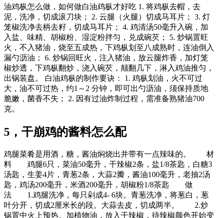
油鸡枞怎么做，如何做白油鸡枞才好吃 1. 将鸡枞去帽，去
泥，洗净，切成滚刀块； 2. 云腿（火腿）切成马耳片； 3. 灯
笼椒洗净去柄去籽，切成马耳片； 4. 鸡清汤50毫升入碗，加
入盐、味精、胡椒粉、湿淀粉拌匀，兑成碗芡； 5. 炒锅置旺
火，不入猪油，烧至五成热，下鸡枞划至八成熟时，连油倒入
漏勺沥油； 6. 炒锅回旺火，注入猪油，放云腿炸香，加灯笼
椒炒透，下鸡枞翻炒，浇入碗芡，颠翻几下，淋入鸡油推匀，
出锅装盘。 白油鸡枞的制作要诀： 1. 鸡枞划油，火不可过
大，油不可过热，约1～2 分钟，即可出勺沥油，须保持质地
脆嫩，菌香不失； 2. 因有过油炸制过程，需准备熟猪油700
克。
5，干崩鸡的酱料怎么配
鸡腿菜肴是用酒，糖，酱油焖烧出并带有一点辣味的。 材
料 鸡腿6只，菜油50毫升，干辣椒2条，盐1/8茶匙，白糖3
汤匙，生姜4片，青葱2条，大蒜2瓣，酱油100毫升，老抽2汤
匙，鸡汤200毫升，米酒200毫升，胡椒粉1/8茶匙 做
法 1.鸡腿洗净，每只剁成4- 6块。青葱洗净，将葱白，葱
叶分开，切成2厘米长的段。大蒜去皮，切成两半。 2.炒
锅置中火上预热。加植物油，放入干辣椒，待辣椒颜色开始变