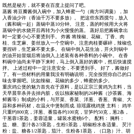
既然是秘方，就不要在百度上提问了吧。
蒸酱 将豆瓣酱倒入碗中，加入蜂蜜一勺（南方叫调羹），加
入香油少许（香油千万不要多放）。 把这些东西搅匀，放入
（酱和碗一起）蒸锅中蒸10分钟。 注意，蒸的时候用大火将
蒸锅中的水烧开后再转为小火慢慢的蒸。 蒸好后把酱碗拿出
时一定要小心不要烫到手。 炸酱 将辣椒、花椒、丁香、肉
桂、生芝麻、姜丝放入一个空碗中。注意肉桂要碾碎，辣椒也
要捏碎，生芝麻不要太多。 在锅中倒入花生油，开火到锅中
的油开始冒烟后将油倒入上述装有各种香料的小碗中。 在香
料碗中油尚未平静下来时，马上倒入蒸好的酱中，然后快速搅
拌。 上述过程中一定注意安全，不要烫到手。 好了，酱做好
了。有一些材料的用量我没有明确说明，完全按照你自己的口
味去掌握吧。比如辣椒、花椒的多少，蜂蜜的多少。
重庆鸡公煲的魅力首先在于原料，是以正宗三黄鸡为主料，当
天早晨宰杀并去掉内脏，佐以独家秘制的26种酱（沙茶酱、海
鲜酱等）制成的小料，与芹菜、香菜、洋葱、香葱、青椒、大
蒜和多种药材，在温火中煲制而成. 琼瑶露桃鸡煲 主料： 鸡半
只重约800克，洋葱、番茄各约100克，甘笋约50克，葱2条，
干葱蓉1茶匙，姜蓉适量，罐装水蜜桃6个。 配料： 腌料：
盐、糖、姜汁各2/3茶匙，生粉1茶匙，胡椒粉水各适量。 芡汁
粉：盐、糖各1/2茶匙，茄汁、生粉各1茶匙，（口急）汁、胡