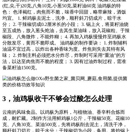
(红,尖,干)20克,八角10克,小葱50克,菜籽油60克 油鸡枞的特
色： 色泽褐红，肉焦而不脆，味香中回甜，略带麻辣，酒饭
均宜。 1. 鲜鸡枞去泥土，洗净，顺秆斜刀切成片，晾干水
分； 2. 干辣椒切成0.2厘米长的小段； 3. 锅上火，将菜籽油烧
至五成热，放入葱头炝油，去其生菜油味，放入花椒粒、于辣
椒段、八角微炸，不能炸糊； 4. 再加入鸡枞慢慢炸至鸡枞水
分散发尽，黄而不脆即成。 油鸡枞的制作要诀： 1. 炸制辅料
油温不宜过高，以炸出各种香味为度。炸焦则失去其特有风
味； 2. 炸制主料必须把水分炸尽，炸制时可采用“重油”的方
法，以达至肉焦而不脆的程度； 3. 因有过油炸制过程，需准
备菜籽油1500克。
OXo野生菌之家_菌贝网_蘑菇,食用菌,提供菌
类的价格功效等知识
3，油鸡枞收干不够会过酸怎么处理
云南的风味食品。以鸡枞为原料，与植物油、香辛料合炼而
成，耐贮藏。2制作方法用鲜鸡枞1公斤，干辣椒50克、花椒10
克、八角30克、菜油500克，先将鸡枞削去泥土，清洗干净，
顺杆斜刀切片，晾干水分；干辣椒切为小段，备用。将炒锅上