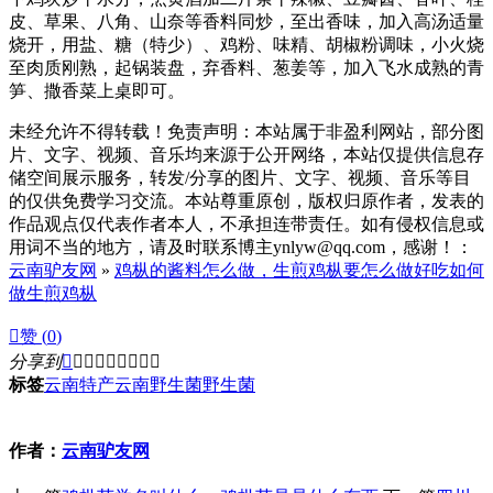
皮、草果、八角、山奈等香料同炒，至出香味，加入高汤适量
烧开，用盐、糖（特少）、鸡粉、味精、胡椒粉调味，小火烧
至肉质刚熟，起锅装盘，弃香料、葱姜等，加入飞水成熟的青
笋、撒香菜上桌即可。
未经允许不得转载！免责声明：本站属于非盈利网站，部分图
片、文字、视频、音乐均来源于公开网络，本站仅提供信息存
储空间展示服务，转发/分享的图片、文字、视频、音乐等目
的仅供免费学习交流。本站尊重原创，版权归原作者，发表的
作品观点仅代表作者本人，不承担连带责任。如有侵权信息或
用词不当的地方，请及时联系博主ynlyw@qq.com，感谢！：
云南驴友网
»
鸡枞的酱料怎么做，生煎鸡枞要怎么做好吃如何
做生煎鸡枞

赞 (
0
)
分享到









标签
云南特产
云南野生菌
野生菌
作者：
云南驴友网