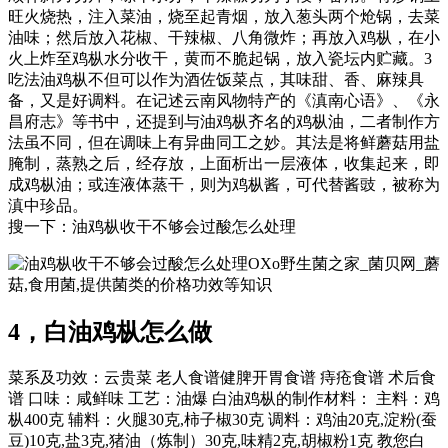
旺火烧热，注入菜油，烧至起青烟，放入葱头两个炝锅，去菜
油味；然后放入花椒、干辣椒、八角微炸；再放入鸡枞，在小
火上炸至鸡枞水分收干，黄而不脆起锅，放入瓷坛内贮藏。3
吃法油鸡枞不但可以作为酒佐饭菜点，其味甜、香、麻辣具
备，又是好调料。在记述云南风物特产的《滇南心语》、《永
昌府志》等书中，还提到与油鸡枞齐名的鸡枞油，二者制作方
法虽不同，但在调味上有异曲同工之妙。其法是将鲜蘑菇用盐
腌制，蒸熟之后，经存放，上面析出一层液体，收集起来，即
成鸡枞油；或连液体蒸干，则为鸡枞酱，可代替酱豉，被称为
滇中珍品。
搜一下：油鸡枞收干不够会过酸怎么处理
OXo野生菌之家_菌贝网_蘑
菇,食用菌,提供菌类的价格功效等知识
4，白油鸡枞怎么做
菜系及功效：云贵菜 老人食谱健脾开胃食谱 痔疮食谱 术后食
谱 口味：咸鲜味 工艺：油爆 白油鸡枞的制作材料： 主料：鸡
枞400克 辅料：火腿30克,柿子椒30克 调料：鸡油20克,淀粉(蚕
豆)10克,盐3克,猪油（炼制）30克,味精2克,胡椒粉1克 教您白