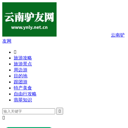
云南驴
友网

旅游攻略
旅游景点
周边游
目的地
跟团游
特产美食
自由行攻略
翡翠知识

