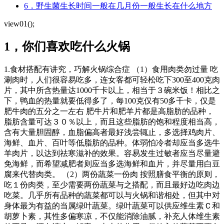
6，野生菌生长时间一般在几月份一般生长在什么地方
view01();
1，你们喜欢吃什么火锅
1.食材搭配有讲究，巧解火锅综合症 （1）食用肉类勿过量 吃
涮肉时，人们很容易吃多，连女客都可轻松吃下300至400克肉
片，其中所含热量达1000千卡以上，相当于３碗米饭！相比之
下，鸭血的热量就要低得多了，每100克仅有50多千卡，仅是
肥牛肉的五分之一左右 肥牛片和肥羊片都是高脂肪的品种，
脂肪含量可达３０％以上，而且这些脂肪的饱和程度相当高，
含有大量胆固醇，血脂偏高者最好浅尝辄止，多选择鸡肉片、
海鲜、血片、百叶等低脂肪的品种。体弱怕冷者却应当多选牛
羊肉片，以达到祛寒滋补的效果。容易发生过敏者应当尽量避
免海鲜，而希望减肥者则应当多选海鲜和血片，并尽量用白豆
腐来代替肉类。 （2）两份蔬菜一份肉 按照膳食平衡的原则，
吃１份肉类，至少需要两份蔬菜与之搭配，而且最好边吃肉边
吃菜。几乎所有品种的蔬菜都可以与火锅和谐相处，但其中对
身体最为有益的当属绿叶蔬菜。绿叶蔬菜可以供应维生素Ｃ和
胡萝卜素，其性多偏寒凉，不仅能消除油腻，补充人体维生素