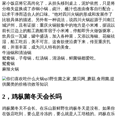
家小饭店将它高尚化了，从担头移到桌上，泥炉依然，只是将
分格失盆换成了赤铜小锅，卤汁、蘸汁也改由食客自行配合，
以求干净而适合人的口味。”他对四川火锅的形成和发展作了
比较具体的描述。另外有一种说法，说四川火锅起源于川南江
城泸州，且有证据：重庆火锅较集中的地方是小米滩，据说以
前长江边上的船工跑船常宿于小米滩，停船即升火做饭驱寒，
炊具仅一瓦罐，罐中盛汤，加入各种菜，又添以海椒、花椒祛
湿，船工吃后，美不可言。这食欲便沿袭下来，传至重庆扎
根，并渐丰富，成为川人特有的美食。
牛油锅和清油锅
鸳鸯锅，子母锅，红汤锅，清汤锅，鲜菌锅都爱吃。
鸳鸯锅
麻辣火锅
sp3野生菌之家_菌贝网_蘑菇,食用菌,提
供菌类的价格功效等知识
2，鸡枞菌冬天会长吗
鸡枞菌冬天不会长。在乐山新鲜野生鸡枞冬天是没有。如果你
在饭店吃到，要么是冷冻的，要么就是人工培植的。鸡枞在乐