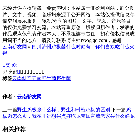
未经允许不得转载！免责声明：本站属于非盈利网站，部分图
片、文字、视频、音乐均来源于公开网络，本站仅提供信息存
储空间展示服务，转发/分享的图片、文字、视频、音乐等目
的仅供免费学习交流。本站尊重原创，版权归原作者，发表的
作品观点仅代表作者本人，不承担连带责任。如有侵权信息或
用词不当的地方，请及时联系博主ynlyw@qq.com，感谢！：
云南驴友网
»
四川泸州鸡枞菌什么时候有，你们喜欢吃什么火
锅

赞 (
0
)
分享到









标签
云南特产
云南野生菌
野生菌
作者：
云南驴友网
上一篇
野生鸡枞张什么样，野生和种植鸡枞的区别
下一篇
鸡
枞肉怎么卖，我在开远想买点好吃呢带回宣威老家买什么好呢
相关推荐