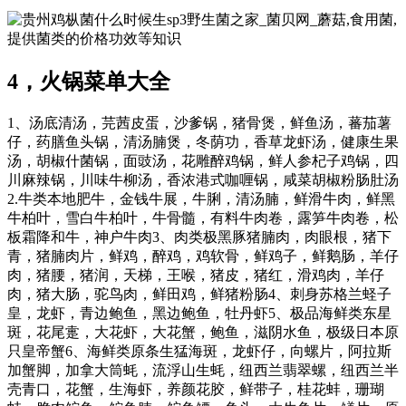
sp3野生菌之家_菌贝网_蘑菇,食用菌,
提供菌类的价格功效等知识
4，火锅菜单大全
1、汤底清汤，芫茜皮蛋，沙爹锅，猪骨煲，鲜鱼汤，蕃茄薯
仔，药膳鱼头锅，清汤腩煲，冬荫功，香草龙虾汤，健康生果
汤，胡椒什菌锅，面豉汤，花雕醉鸡锅，鲜人参杞子鸡锅，四
川麻辣锅，川味牛柳汤，香浓港式咖喱锅，咸菜胡椒粉肠肚汤
2.牛类本地肥牛，金钱牛展，牛脷，清汤腩，鲜滑牛肉，鲜黑
牛柏叶，雪白牛柏叶，牛骨髓，有料牛肉卷，露笋牛肉卷，松
板霜降和牛，神户牛肉3、肉类极黑豚猪腩肉，肉眼根，猪下
青，猪腩肉片，鲜鸡，醉鸡，鸡软骨，鲜鸡子，鲜鹅肠，羊仔
肉，猪腰，猪润，天梯，王喉，猪皮，猪红，滑鸡肉，羊仔
肉，猪大肠，驼鸟肉，鲜田鸡，鲜猪粉肠4、刺身苏格兰蛏子
皇，龙虾，青边鲍鱼，黑边鲍鱼，牡丹虾5、极品海鲜类东星
斑，花尾疐，大花虾，大花蟹，鲍鱼，滋阴水鱼，极级日本原
只皇帝蟹6、海鲜类原条生猛海斑，龙虾仔，向螺片，阿拉斯
加蟹脚，加拿大筒蚝，流浮山生蚝，纽西兰翡翠螺，纽西兰半
壳青口，花蟹，生海虾，养颜花胶，鲜带子，桂花蚌，珊瑚