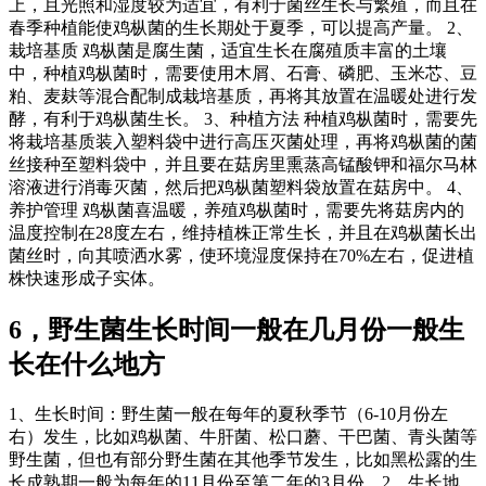
上，且光照和湿度较为适宜，有利于菌丝生长与繁殖，而且在
春季种植能使鸡枞菌的生长期处于夏季，可以提高产量。 2、
栽培基质 鸡枞菌是腐生菌，适宜生长在腐殖质丰富的土壤
中，种植鸡枞菌时，需要使用木屑、石膏、磷肥、玉米芯、豆
粕、麦麸等混合配制成栽培基质，再将其放置在温暖处进行发
酵，有利于鸡枞菌生长。 3、种植方法 种植鸡枞菌时，需要先
将栽培基质装入塑料袋中进行高压灭菌处理，再将鸡枞菌的菌
丝接种至塑料袋中，并且要在菇房里熏蒸高锰酸钾和福尔马林
溶液进行消毒灭菌，然后把鸡枞菌塑料袋放置在菇房中。 4、
养护管理 鸡枞菌喜温暖，养殖鸡枞菌时，需要先将菇房内的
温度控制在28度左右，维持植株正常生长，并且在鸡枞菌长出
菌丝时，向其喷洒水雾，使环境湿度保持在70%左右，促进植
株快速形成子实体。
6，野生菌生长时间一般在几月份一般生
长在什么地方
1、生长时间：野生菌一般在每年的夏秋季节（6-10月份左
右）发生，比如鸡枞菌、牛肝菌、松口蘑、干巴菌、青头菌等
野生菌，但也有部分野生菌在其他季节发生，比如黑松露的生
长成熟期一般为每年的11月份至第二年的3月份。2、生长地