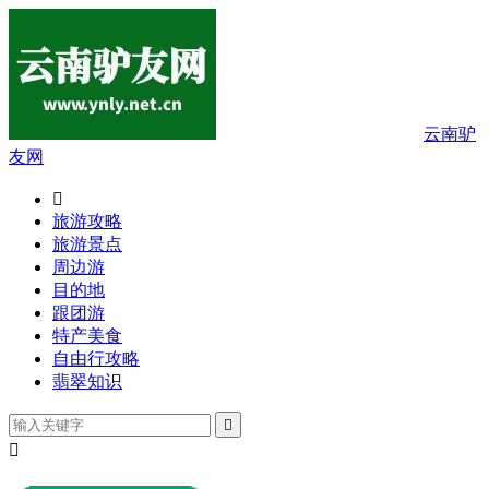
云南驴
友网

旅游攻略
旅游景点
周边游
目的地
跟团游
特产美食
自由行攻略
翡翠知识

