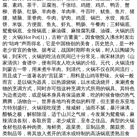
腐、素鸡、茶干、豆腐泡、千张结、鸡翅、鸡爪、鸭舌、蟹
柳、香肠、红肠、羊肉卷、羊肉串、牛百叶、鱿鱼、鱼片、猪
腰、猪脑、里脊肉、牛肉、驴肉、鸡蛋、锅巴、水饺、南瓜
饼、米饭、方便面、鱼丸、虾丸、鸭肠、午餐肉；三鲜锅底、
鸳鸯锅底、全辣锅底；麻油碟、麻辣腐乳碟、油碟。火锅的历
史：火锅(Hot Pot[1] )，古称“古董羹”，因食物投入沸水时发出
的“咕咚”声而得名，它是中国独创的美食，历史悠久，是一种
老少皆宜的食物。据考证，战国时期即有火锅，时人以陶罐为
锅，到宋代，火锅的吃法在民间已十分常见，南宋林洪的《山
家清供》食谱中，便有同友人吃火锅的介绍。元代，火锅流传
到蒙古一带，用来煮牛羊肉。到清代，火锅不仅在民间流行，
而且成了一道著名的“宫廷菜”，用料是山鸡等野味。火锅一般
而言，是以锅为器具，以热源烧锅，以水或汤烧开，来涮煮食
物的烹调方式，同时亦可指这种烹调方式所用的锅具。其特色
为边煮边吃，或是锅本身具有保温效果，吃的时候食物仍热气
腾腾，汤物合一。世界各地均有类似的料理，但主要在东亚地
方特别盛行。火锅现吃现烫，辣咸鲜，油而不腻，暴汗淋漓，
酣畅之极，解郁除湿，适于山川之气候，今发展为鸳鸯锅，麻
辣清淡各别，各取所需，老少咸宜，至冬之佳品。典型的火锅
食材包括各种肉类、海鲜类、蔬菜类、豆制品类、菌菇类、蛋
类制品等，将其放入煮开的清水或特制的高汤锅底烫熟后食