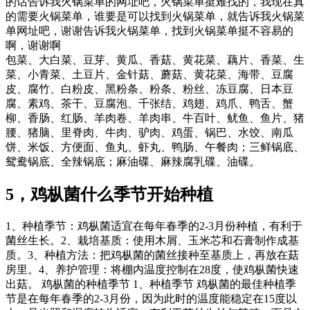
的话告诉我火锅菜单的网址吧，火锅菜单挺难找的，我现在真
的需要火锅菜单，谁要是可以找到火锅菜单，就告诉我火锅菜
单网址吧，谢谢告诉我火锅菜单，找到火锅菜单挺不容易的
啊，谢谢啊
包菜、大白菜、豆芽、黄瓜、香菇、黄花菜、藕片、香菜、生
菜、小青菜、土豆片、金针菇、蘑菇、黄花菜、海带、豆腐
皮、腐竹、白粉皮、黑粉条、粉条、粉丝、冻豆腐、日本豆
腐、素鸡、茶干、豆腐泡、千张结、鸡翅、鸡爪、鸭舌、蟹
柳、香肠、红肠、羊肉卷、羊肉串、牛百叶、鱿鱼、鱼片、猪
腰、猪脑、里脊肉、牛肉、驴肉、鸡蛋、锅巴、水饺、南瓜
饼、米饭、方便面、鱼丸、虾丸、鸭肠、午餐肉；三鲜锅底、
鸳鸯锅底、全辣锅底；麻油碟、麻辣腐乳碟、油碟。
5，鸡枞菌什么季节开始种植
1、种植季节：鸡枞菌适宜在每年春季的2-3月份种植，有利于
菌丝生长。2、栽培基质：使用木屑、玉米芯和石膏制作成基
质。3、种植方法：把鸡枞菌的菌丝接种至基质上，再放在菇
房里。4、养护管理：将棚内温度控制在28度，使鸡枞菌快速
出菇。 鸡枞菌的种植季节 1、种植季节 鸡枞菌的最佳种植季
节是在每年春季的2-3月份，因为此时的温度能稳定在15度以