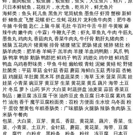
蚌，脆肉鲩鱼，鲩鱼腩，鲩鱼鳔，鱼头，大生鱼片，鳝片，原
只日本鲜鱿鱼，花枝片，水尤鱼，乾吊片，鲜尤鱼片
海鲜类：鱼头 耗儿鱼 黑鱼片 笔筒鱿鱼 墨鱼仔 虾滑 蟹柳 新鲜
虾 鲫鱼皮 飞蟹 花螺 虾仁 生蚝 花枝片 龙利鱼牛肉类：肥牛卷
牛腩 牛骨髓 匙仁 上脑 牛展 毛肚 牛百叶牛舌 牛肝 牛黄喉 麻
辣牛肉 嫩牛肉（牛霖）牛鞭丸子类：虾丸 草鱼丸 牛肉 牛筋丸
墨鱼丸 鸡肉丸 香菇肉丸 香菜牛肉丸 牛仔骨 鹅肝丸猪肉类：
猪脑 五花肉片 猪黄喉 排骨 猪腰 猪宝 肥肠 猪皮 猪肺 猪肚 粉
肠羊肉类：肥羊卷 羊蝎子 羔羊肉 羊腰 羊血鸡鸭鹅：凤爪 鸭
肠 鸭掌 鸭胗 鹅肠 鸭郡把 鲜鸡子 鸭舌 鸡翅尖 鸡中翅 鲜鸡蛋
鸭血 乌鸡卷野味类：甲鱼 牛蛙 癞蛤蟆 青蛙 泥鳅 黄鳝 蛇 野猪
肚菌类：平菇 草菇 金针菇 香菇 蘑菇 海鲜白玉菇 秀珍菇 杏鲍
菇 鸡腿菇 羊肚菌 黑木耳 拼盘蔬菜类：海草 玉米 菠菜 茼蒿 娃
娃菜 小青菜 豌豆芽 黄豆芽 生菜 黄花菜 黄瓜 藕片 海带 土豆
片 冬瓜 萝卜 山药 笋片 大白菜 时蔬拼盘 油麦菜 蒜苗 香菜豆
制品：嫩豆腐 冻豆腐 千张 油炸豆皮 鱼豆腐 日本豆腐 素鸡 腐
竹 油泡 香干 魔芋豆腐粉面类：苕粉 方便面 生水饺 乌冬面 粉
干 蛋饺 蟹黄包 年糕香肠类：广味腊肠 火腿肠 辣肠 鱼肉肠 玉
米肠 午餐肉
包菜、大白菜、豆芽、黄瓜、香菇、黄花菜、藕片、香菜、生
菜、小青菜、土豆片、金针菇、蘑菇、黄花菜、海带、豆腐
皮、腐竹、白粉皮、黑粉条、粉条、粉丝、冻豆腐、日本豆