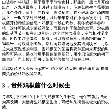
山被称作斗鸡菇，属于夏季季节性食材，野生的一般七月开始
出产，八九月最多，十月过了就没有了。斗鸡菇的生产需要满
足几个条件，黄土、白蚁窝、高温多雨。在不破坏原生态的前
提下，一般在某处寻见过，以后年年都能在原地再次寻到。鸡
枞菌开始种植的信息：鸡枞菌一般在晚秋、初冬或者早春种
植，这样可以减少菌丝污染，而且有利于菌丝的发育。鸡枞菌
的出菇季节一般在6-10月份，这个时候气温高，空气相对湿度
低。所以要注意降温、保湿，可以搭建荫棚，棚高距畦面17-
34厘米，可以遮阳降温。然后向栽培场地及其四周喷水，可以
拉大昼夜温差的刺激。当鸡枞菌的菌盖将要伸直尚未开裂的时
候即可采收，采收时用手握住菌柄基部，用小刀沿膨大的柄下
部切断，向上拔起即可，细长的假根可以留在土中。
sp3野生菌之家_菌贝网_蘑菇,食用菌,提供
菌类的价格功效等知识
3，贵州鸡枞菌什么时候生
每年5月下旬至10月上旬为鸡枞菌的生长期，端午节前后15天
为高发期，大量野生鸡枞菌生出，可经常采摘侧枝较大的鸡枞
菌。