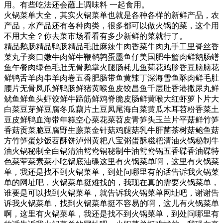
用。有些吃法还会蘸上调味料 一起食用。
火锅菜单大全，其实火锅菜单也就是各种各样的新鲜产品，农
产品，水产品还有各种肉类，很多都可以做火锅的菜，这个用
不用大全？你去菜市场看看有多少新鲜的菜就行了。
精品鹅肠精品鸭肠精品毛肚麻辣牛肉香菜牛肉丸手工里脊丝香
菜丸子爽口嫩牛肉鲜牛鞭鹌鹑蛋墨鱼仔美国肥牛蟹肉鲜鹅肠鳝
鱼午餐肉绿色毛肚无骨鹅掌火腿肠耗儿鱼菊花鸡胗香豆脑脑花
鲜鸭舌羊肉串羊肉卷五香肥肠带鱼黄辣丁深海雪鱼酥肉鲜毛肚
腰片无骨凤爪鲜鸭肠鲜猪黄喉鱼皮饺昌鱼千层肚香港撒尿丸鲜
鱿鱼鲜鱼头虾饺鲜牛蹄筋鲜鸡脊脆皮肠鲜黄喉大红虾萝卜片大
白菜豆芽鲜豆腐冬瓜藕片土豆凤尾海白菜黄瓜木耳苕粉香菜土
豆皮鲜鸭血海带年糕空心菜花菜苕皮青笋头玉兰片平菇鲜竹笋
香菇贡菜脆豆腐野生蕨菜金针菇鸡腿菇乳牛肝菌茶树菇鲍鱼菇
方竹笋蛋炒饭苕酥饼泸州黄粑八宝粥蛋酥糍粑清油火锅秘制牛
油火锅秘制全白锅清油鸳鸯锅秘制牛油鸳鸯锅五香碟香油碟特
色菜荤菜素菜小吃锅底油碟这里有火锅菜单啊，这里有火锅菜
单，我还是找不到火锅菜单，到处问哪里有的话告诉我火锅菜
单的网址吧，火锅菜单挺难找的，我现在真的需要火锅菜单，
谁要是可以找到火锅菜单，就告诉我火锅菜单网址吧，谢谢告
诉我火锅菜单，找到火锅菜单挺不容易的啊，这儿有火锅菜单
啊，这里有火锅菜单，我还是找不到火锅菜单，到处问哪里有