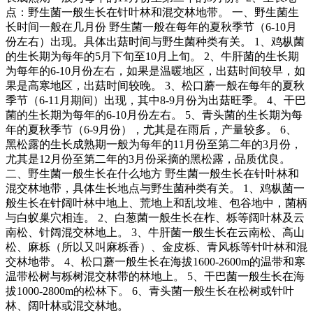
点：野生菌一般生长在针叶林和混交林地带。 一、野生菌生
长时间一般在几月份 野生菌一般在每年的夏秋季节（6-10月
份左右）出现。具体出菇时间与野生菌种类有关。 1、鸡枞菌
的生长期为每年的5月下旬至10月上旬。 2、牛肝菌的生长期
为每年的6-10月份左右，如果是温暖地区，出菇时间较早，如
果是高寒地区，出菇时间较晚。 3、松口蘑一般在每年的夏秋
季节（6-11月期间）出现，其中8-9月份为出菇旺季。 4、干巴
菌的生长期为每年的6-10月份左右。 5、青头菌的生长期为每
年的夏秋季节（6-9月份），尤其是在雨后，产量较多。 6、
黑松露的生长成熟期一般为每年的11月份至第二年的3月份，
尤其是12月份至第二年的3月份采摘的黑松露，品质优良。
二、野生菌一般生长在什么地方 野生菌一般生长在针叶林和
混交林地带，具体生长地点与野生菌种类有关。 1、鸡枞菌一
般生长在针阔叶林中地上、荒地上和乱坟堆、包谷地中，菌柄
与白蚁巢穴相连。 2、白葱菌一般生长在柞、栎等阔叶林及云
南松、针阔混交林地上。 3、牛肝菌一般生长在云南松、高山
松、麻栎（所以又叫麻栎香）、金皮栎、青风栎等针叶林和混
交林地带。 4、松口蘑一般生长在海拔1600-2600m的温带和寒
温带松树与栎树混交林带的林地上。 5、干巴菌一般生长在海
拔1000-2800m的松林下。 6、青头菌一般生长在松树或针叶
林、阔叶林或混交林地。