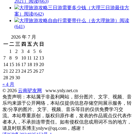
2021）
阅读(663)
大理旅游攻略三日游需要多少钱（大理三日游最佳方
案）
阅读(642)
大理旅游攻略自由行需要带什么（去大理旅游）
阅读
(641)
2026 年 7 月
一
二
三
四
五
六
日
1
2
3
4
5
6
7
8
9
10
11
12
13
14
15
16
17
18
19
20
21
22
23
24
25
26
27
28
29
30
« 4 月
© 2026
云南驴友网
www.ynly.net.cn
免责声明：本站属于非盈利网站，部分图片、文字、视频、音
乐均来源于公开网络，本站仅提供信息存储空间展示服务，转
发/分享的图片、文字、视频、音乐等目的仅供免费学习交
流。本站尊重原创，版权归原作者，发表的作品观点仅代表作
者本人，不承担连带责任。如有侵权信息或用词不当的地方，
请及时联系博主ynlyw@qq.com，感谢！