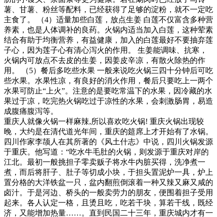
薯、甘薯、粉丝等配料，已经获得了足够的淀粉，就不一定吃
主食了。 （4）适量加些白莲，放点生姜 白莲不仅富含多种营
养素，也是人体调补的良药。火锅内适当加入白莲，这种荤素
结合有助于均衡营养，有益健康，加入的白莲最好不要抽弃莲
子心，因为莲子心有清心泻火的作用。 生姜能调味、抗寒，
火锅内可放点不去皮的生姜，因姜皮辛凉，有散火除热的作
用。 （5）餐后多吃些水果 一般来说吃火锅三四十分钟后可吃
些水果。水果性凉，有良好的消火作用，餐后只要吃上一两个
水果可防止“上火”。注意的是要吃常温下的水果，因冷藏的水
果过于凉，吃完热火锅吃过于凉性的水果，会刺激肠胃，易造
成腹痛腹泻等。
重庆人就像火锅一样麻辣,所以喜欢吃火锅! 重庆火锅出现较
晚，大约是在清代道光年间，重庆的筵席上才开始有了水锅。
四川作家李颉人在其所著的《风土什志》中说，四川火锅发源
于重庆。他写道：“吃水牛毛肚的火锅，则发源于重庆对岸的
江北。最初一般挑担子零卖贩子将水牛内脏买得，洗净煮一
煮，而后将肝子、肚子等切成小块，于担头置泥炉一具，炉上
置分格的大洋铁盆一只，盆内翻煎倒滚着一种又辣又麻又咸的
卤汁。于是河边、桥头的一般卖劳力的朋友，便围着担子受用
起来。各人认定一格，且烫且吃，吃若干块，算若干线，既经
济，又能增加热量……。直到民国二十三年，重庆城内才有一