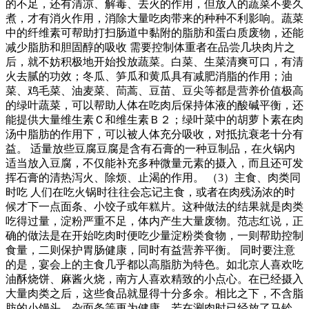
的不足，还有清凉、解毒、去火的作用，但放入的蔬菜不要久
煮，才有消火作用，消除大量吃肉带来的种种不利影响。蔬菜
中的纤维素可帮助打扫肠道中黏附的脂肪和蛋白质废物，还能
减少脂肪和胆固醇的吸收 需要控制体重者在品尝几块肉片之
后，就不妨积极地开始投放蔬菜。白菜、生菜清爽可口，有清
火去腻的功效；冬瓜、笋瓜和黄瓜具有减肥消脂的作用；油
菜、鸡毛菜、油麦菜、茼蒿、豆苗、豆尖等都是营养价值极高
的绿叶蔬菜，可以帮助人体在吃肉后保持体液的酸碱平衡，还
能提供大量维生素Ｃ和维生素Ｂ２；绿叶菜中的胡萝卜素在肉
汤中脂肪的作用下，可以被人体充分吸收，对抵抗衰老十分有
益。 适量放些豆腐豆腐是含有石膏的一种豆制品，在火锅内
适当放入豆腐，不仅能补充多种微量元素的摄入，而且还可发
挥石膏的清热泻火、除烦、止渴的作用。 （3）主食、肉类同
时吃 人们在吃火锅时往往会忘记主食，或者在肉残汤浓的时
候才下一点面条、小饺子或年糕片。这种做法的结果就是肉类
吃得过量，淀粉严重不足，体内产生大量废物。范志红说，正
确的做法是在开始吃肉时便吃少量淀粉类食物，一则帮助控制
食量，二则保护胃肠健康，同时有益营养平衡。 同时要注意
的是，宴会上的主食几乎都以高脂肪为特色。如北京人喜欢吃
油酥烧饼、麻酱火烧，南方人喜欢精致的小点心。在已经摄入
大量肉类之后，这些食品就显得十分多余。相比之下，不含脂
肪的小馒头、杂面条等更为健康。若在涮肉时已经放了马铃