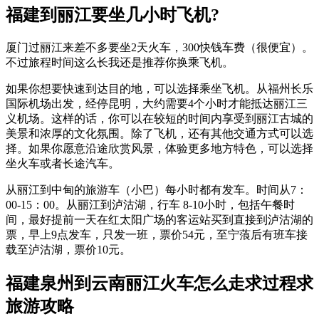
福建到丽江要坐几小时飞机?
厦门过丽江来差不多要坐2天火车，300快钱车费（很便宜）。
不过旅程时间这么长我还是推荐你换乘飞机。
如果你想要快速到达目的地，可以选择乘坐飞机。从福州长乐
国际机场出发，经停昆明，大约需要4个小时才能抵达丽江三
义机场。这样的话，你可以在较短的时间内享受到丽江古城的
美景和浓厚的文化氛围。除了飞机，还有其他交通方式可以选
择。如果你愿意沿途欣赏风景，体验更多地方特色，可以选择
坐火车或者长途汽车。
从丽江到中甸的旅游车（小巴）每小时都有发车。时间从7：
00-15：00。从丽江到泸沽湖，行车 8-10小时，包括午餐时
间，最好提前一天在红太阳广场的客运站买到直接到泸沽湖的
票，早上9点发车，只发一班，票价54元，至宁蒗后有班车接
载至泸沽湖，票价10元。
福建泉州到云南丽江火车怎么走求过程求
旅游攻略