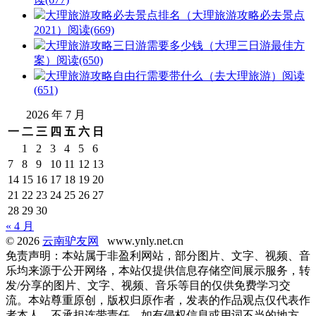
大理旅游攻略必去景点排名（大理旅游攻略必去景点
2021）
阅读(669)
大理旅游攻略三日游需要多少钱（大理三日游最佳方
案）
阅读(650)
大理旅游攻略自由行需要带什么（去大理旅游）
阅读
(651)
2026 年 7 月
一
二
三
四
五
六
日
1
2
3
4
5
6
7
8
9
10
11
12
13
14
15
16
17
18
19
20
21
22
23
24
25
26
27
28
29
30
« 4 月
© 2026
云南驴友网
www.ynly.net.cn
免责声明：本站属于非盈利网站，部分图片、文字、视频、音
乐均来源于公开网络，本站仅提供信息存储空间展示服务，转
发/分享的图片、文字、视频、音乐等目的仅供免费学习交
流。本站尊重原创，版权归原作者，发表的作品观点仅代表作
者本人，不承担连带责任。如有侵权信息或用词不当的地方，