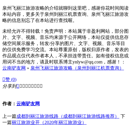
泉州飞丽江旅游攻略的介绍就聊到这里吧，感谢你花时间阅读
本站内容，更多关于泉州到丽江机票查询、泉州飞丽江旅游攻
略的信息别忘了在本站进行查找喔。
未经允许不得转载！免责声明：本站属于非盈利网站，部分图
片、文字、视频、音乐均来源于公开网络，本站仅提供信息存
储空间展示服务，转发/分享的图片、文字、视频、音乐等目
的仅供免费学习交流。本站尊重原创，版权归原作者，发表的
作品观点仅代表作者本人，不承担连带责任。如有侵权信息或
用词不当的地方，请及时联系博主ynlyw@qq.com，感谢！：
云南驴友网
»
泉州飞丽江旅游攻略（泉州到丽江机票查询）

赞 (
0
)
分享到









作者：
云南驴友网
上一篇
成都到丽江旅游线路（成都到丽江旅游线路推荐）
下
一篇
丽江旅游业开（2020年丽江旅游业）