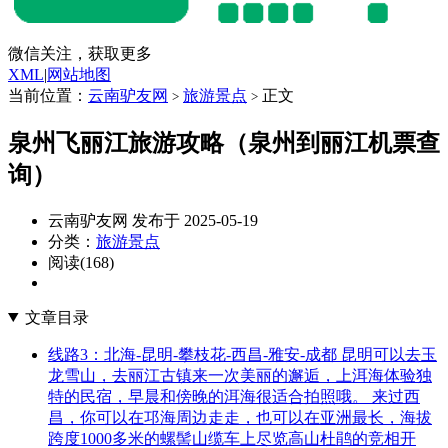
微信关注，获取更多
XML
|
网站地图
当前位置：
云南驴友网
旅游景点
正文
>
>
泉州飞丽江旅游攻略（泉州到丽江机票查
询）
云南驴友网 发布于 2025-05-19
分类：
旅游景点
阅读(168)
文章目录
线路3：北海-昆明-攀枝花-西昌-雅安-成都 昆明可以去玉
龙雪山，去丽江古镇来一次美丽的邂逅，上洱海体验独
特的民宿，早晨和傍晚的洱海很适合拍照哦。 来过西
昌，你可以在邛海周边走走，也可以在亚洲最长，海拔
跨度1000多米的螺髻山缆车上尽览高山杜鹃的竞相开