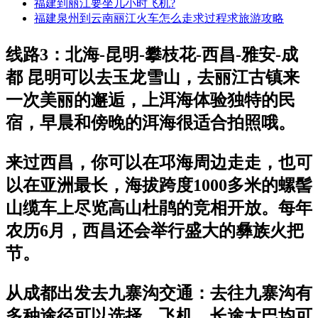
福建到丽江要坐几小时飞机?
福建泉州到云南丽江火车怎么走求过程求旅游攻略
线路3：北海-昆明-攀枝花-西昌-雅安-成
都 昆明可以去玉龙雪山，去丽江古镇来
一次美丽的邂逅，上洱海体验独特的民
宿，早晨和傍晚的洱海很适合拍照哦。
来过西昌，你可以在邛海周边走走，也可
以在亚洲最长，海拔跨度1000多米的螺髻
山缆车上尽览高山杜鹃的竞相开放。每年
农历6月，西昌还会举行盛大的彝族火把
节。
从成都出发去九寨沟交通：去往九寨沟有
多种途径可以选择，飞机、长途大巴均可