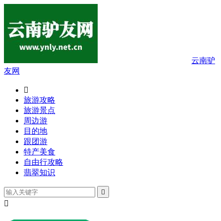
云南驴
友网

旅游攻略
旅游景点
周边游
目的地
跟团游
特产美食
自由行攻略
翡翠知识

