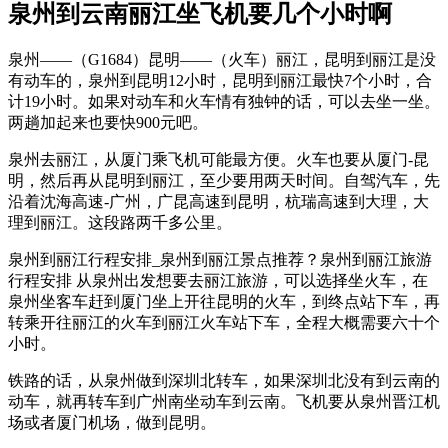
泉州到云南丽江坐飞机要几个小时啊
泉州——（G1684）昆明——（火车）丽江，昆明到丽江是没
有动车的，泉州到昆明12小时，昆明到丽江最快7个小时，合
计19小时。如果对动车和火车情有独钟的话，可以去坐一坐。
两趟加起来也要快900元吧。
泉州去丽江，从厦门乘飞机可能最方便。火车也要从厦门-昆
明，然后再从昆明到丽江，至少要用两天时间。自驾汽车，先
沿着沈海高速-广州，广昆高速到昆明，杭瑞高速到大理，大
理到丽江。这段路两千多公里。
泉州到丽江行程安排_泉州到丽江景点推荐？泉州到丽江旅游
行程安排 从泉州出发想要去丽江旅游，可以选择坐火车，在
泉州坐客车赶到厦门坐上开往昆明的火车，到终点站下车，再
转乘开往丽江的火车到丽江火车站下车，全程大概需要六十个
小时。
铁路的话，从泉州做到深圳北转车，如果深圳北没有到云南的
动车，就再转车到广州南坐动车到云南。飞机要从泉州晋江机
场或者厦门机场，做到昆明。