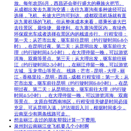
放。每年农历6月，西昌还会举行盛大的彝族火把节。
从成都出发去九寨沟交通：去往九寨沟有多种途径可以
选择，飞机、长途大巴均可到达。成都双流机场就有直
达九黄机场的飞机。但从整体成本来看，搭乘长途大巴
去往景区，最快捷、最便利。在九寨沟景区内，有绿色
环保观光车或者选择在景区内的栈道步行。 行程安排：
第一天：从芒市出发，驱车前往昆明（约行驶时间6-8小
时），在昆明过夜。第二天：从昆明出发，驱车前往大
理（约行驶时间4-5小时），在大理停留一晚，可以游览
洱海、双廊等景点。第三天：从大理出发，驱车前往丽
江（约行驶时间2-3小时），在丽江停留一晚，可以游览
古城、玉龙雪山等景点。 线路：芒市 - 昆明 - 大理 - 丽
江 - 香格里拉 - 昆明 - 西昌 - 成都 行程安排：第一天：从
芒市出发，驱车前往昆明（约行驶时间6-8小时），在昆
明过夜。第二天：从昆明出发，驱车前往大理（约行驶
时间4-5小时），在大理停留一晚，可以游览洱海、双廊
等景点。 太原自驾西南地区，行程安排关键是时间必须
充足。可从昆明入滇，泸沽湖后入川，根据时间多少，
云南至少有两条线路可走。
想去丽江,去过的朋友帮我计算一下费用.
泉州到云南丽江坐飞机要几个小时啊