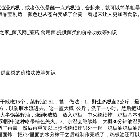
油浸鸡枞，或者仅仅是蘸一点鸡枞油，合起来，就可以简单粗暴
饭晶莹剔透，颜色也从苍白变成了金黄，看起来让人更加有食欲。
生菌之家_菌贝网_蘑菇,食用菌,提供菌类的价格功效等知识
,提供菌类的价格功效等知识
干辣椒15个，菜籽油2.5L，盐。做法：1、野生鸡枞菌2公斤
方，以防脏水流进去。这一篮大概1公斤，洗了一小时。然后把
入大半锅菜籽油，烧到6成热，放入鸡枞，中火继续炸。鸡枞基
，炸到图中这种略带棕色关火。3、余温会继续炸，大概30分钟油
透了再盖！然后再重复以上步骤继续炸另外一锅！鸡枞油鸡枞油
里面炸，把鸡?里面的水分榨干之后就制作完成了，鸡枞油还可