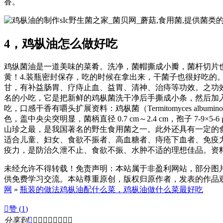
香。
sIc野生菌之家_菌贝网_蘑菇,食用菌,提供菌
4，鸡枞油怎么做好吃
鸡纵菌油是一道美味的菜肴。洗净，菌帽撕成小瓣，菌杆切片
黄！4.装瓶密封保存，吃的时候在拿出来，干菌子也很好吃
甘，有补益肠胃、疗痔止血、益胃、清神、治痔等功效。之功
名的小吃，它是把新鲜的鸡枞菌洗干净后手撕成小条，然后加
吃，口感干香有嚼头扩展资料：鸡枞菌（Termitomyces alb
色，盖中央尖突明显，菌柄直径 0.7 cm～2.4 cm，孢子
山珍之最，是我国著名的野生食用菌之一。此外还具有一定的
适合儿童、妇女、食欲不振者、高血糖者、痔疮下血者、免疫
疫力，是防治久泄不止、食欲不振、水肿不适的理想佳品。资料
未经允许不得转载！免责声明：本站属于非盈利网站，部分图
供免费学习交流。本站尊重原创，版权归原作者，发表的作品观点
网
»
瓶装的做法鸡枞油配什么菜，鸡枞油做什么菜最好吃

赞 (
1
)
分享到








