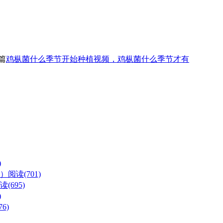
篇
鸡枞菌什么季节开始种植视频，鸡枞菌什么季节才有
)
么）
阅读(701)
读(695)
)
6)