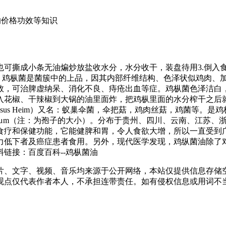
类的价格功效等知识
也可撕成小条无油煸炒放盐收水分，水分收干，装盘待用3.倒入
的。鸡枞菌是菌簇中的上品，因其内部纤维结构、色泽状似鸡肉、
效，可治脾虚纳呆、消化不良、痔疮出血等症。鸡枞菌色泽洁白
入花椒、干辣椒到大锅的油里面炸，把鸡枞里面的水分榨干之后
uminosus Heim）又名：蚁巢伞菌，伞把菇，鸡肉丝菇，鸡菌等。是
 7-9×5-6 μm（注：为孢子的大小）。分布于贵州、四川、云南
食疗和保健功能，它能健脾和胃，令人食欲大增，所以一直受到
力低下者及癌症患者食用。另外，现代医学发现，鸡纵菌油除了
链接：百度百科--鸡枞菌油
片、文字、视频、音乐均来源于公开网络，本站仅提供信息存储空
仅代表作者本人，不承担连带责任。如有侵权信息或用词不当的地方