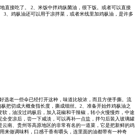
地直接吃了。 2、米饭中拌鸡纵菌油，很下饭。或者可以直接
 3、鸡枞油还可以用于凉拌菜，或者米线里加鸡枞油，是许多
，最好选老一些伞已经打开这种，味道比较浓，而且方便手撕。流
鸡枞把切成大概食指长度，撕成细丝。2、准备开始炸鸡枞油之
本变软，油没过鸡枞后，加入花椒和干辣椒，转小火慢慢炸，中途
温完全变凉后，尝一下咸淡，可以再补一点盐，拌匀后装入玻璃罐
是云南、贵州等高原地区的非常有名的一道菜，它是把新鲜的鸡
以用来做调味料，口感干香有嚼头，连里面的油都带有一种奇