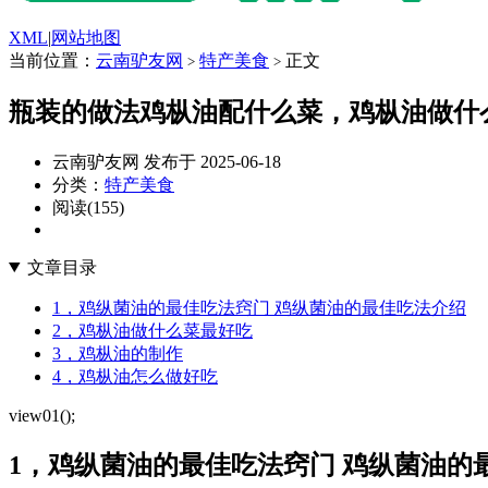
XML
|
网站地图
当前位置：
云南驴友网
特产美食
正文
>
>
瓶装的做法鸡枞油配什么菜，鸡枞油做什
云南驴友网 发布于 2025-06-18
分类：
特产美食
阅读(155)
文章目录
1，鸡纵菌油的最佳吃法窍门 鸡纵菌油的最佳吃法介绍
2，鸡枞油做什么菜最好吃
3，鸡枞油的制作
4，鸡枞油怎么做好吃
view01();
1，鸡纵菌油的最佳吃法窍门 鸡纵菌油的