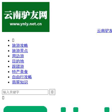
云南驴

旅游攻略
旅游景点
周边游
目的地
跟团游
特产美食
自由行攻略
翡翠知识

