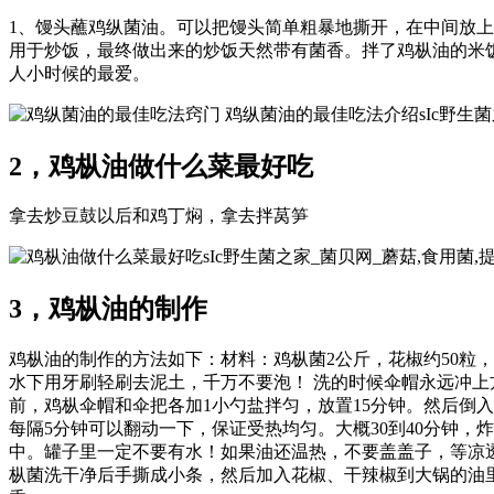
1、馒头蘸鸡纵菌油。可以把馒头简单粗暴地撕开，在中间放上
用于炒饭，最终做出来的炒饭天然带有菌香。拌了鸡枞油的米
人小时候的最爱。
sIc野
2，鸡枞油做什么菜最好吃
拿去炒豆鼓以后和鸡丁焖，拿去拌莴笋
sIc野生菌之家_菌贝网_蘑菇,食用菌
3，鸡枞油的制作
鸡枞油的制作的方法如下：材料：鸡枞菌2公斤，花椒约50粒，
水下用牙刷轻刷去泥土，千万不要泡！ 洗的时候伞帽永远冲上
前，鸡枞伞帽和伞把各加1小勺盐拌匀，放置15分钟。然后倒
每隔5分钟可以翻动一下，保证受热均匀。大概30到40分钟
中。罐子里一定不要有水！如果油还温热，不要盖盖子，等凉
枞菌洗干净后手撕成小条，然后加入花椒、干辣椒到大锅的油