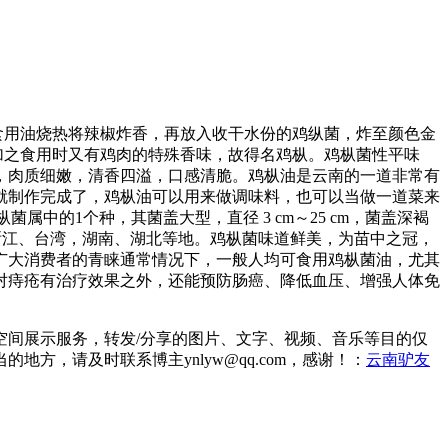
食用油烧热将辣椒炸香，再放入收干水份的鸡纵菌，炸至颜色金
加之食用时又有鸡肉的特殊香味，故得名鸡枞。鸡枞菌性平味
，肉质细嫩，清香四溢，口感清脆。鸡枞油是云南的一道非常有
就制作完成了，鸡枞油可以用来做调味料，也可以当做一道菜来
鸡枞菌属中的1个种，其菌盖大型，直径 3 cm～25 cm，菌盖深褐
、江苏、浙江、台湾，湖南、湖北等地。鸡枞菌味道鲜美，为苗中之冠，
广大消费者的青睐通常情况下，一般人均可食用鸡枞菌油，尤其
对痔疮有治疗效果之外，还能预防肠癌、降低血压、增强人体免
间展示服务，转发/分享的图片、文字、视频、音乐等目的仅
，请及时联系博主ynlyw@qq.com，感谢！：
云南驴友