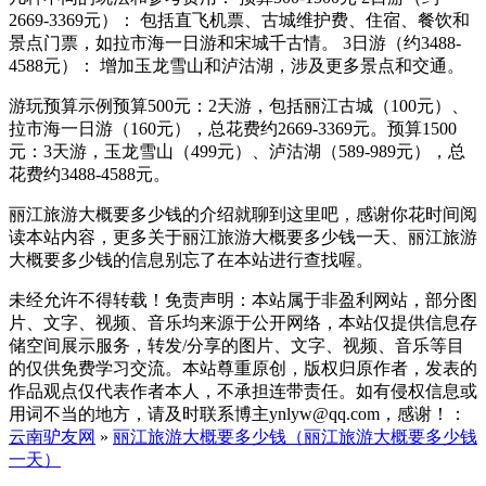
2669-3369元）： 包括直飞机票、古城维护费、住宿、餐饮和
景点门票，如拉市海一日游和宋城千古情。 3日游（约3488-
4588元）： 增加玉龙雪山和泸沽湖，涉及更多景点和交通。
游玩预算示例预算500元：2天游，包括丽江古城（100元）、
拉市海一日游（160元），总花费约2669-3369元。预算1500
元：3天游，玉龙雪山（499元）、泸沽湖（589-989元），总
花费约3488-4588元。
丽江旅游大概要多少钱的介绍就聊到这里吧，感谢你花时间阅
读本站内容，更多关于丽江旅游大概要多少钱一天、丽江旅游
大概要多少钱的信息别忘了在本站进行查找喔。
未经允许不得转载！免责声明：本站属于非盈利网站，部分图
片、文字、视频、音乐均来源于公开网络，本站仅提供信息存
储空间展示服务，转发/分享的图片、文字、视频、音乐等目
的仅供免费学习交流。本站尊重原创，版权归原作者，发表的
作品观点仅代表作者本人，不承担连带责任。如有侵权信息或
用词不当的地方，请及时联系博主ynlyw@qq.com，感谢！：
云南驴友网
»
丽江旅游大概要多少钱（丽江旅游大概要多少钱
一天）