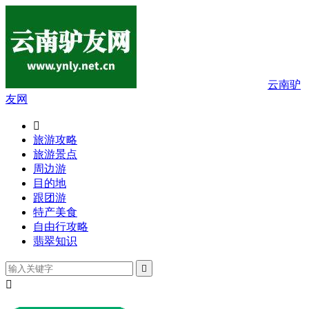
云南驴
友网

旅游攻略
旅游景点
周边游
目的地
跟团游
特产美食
自由行攻略
翡翠知识

