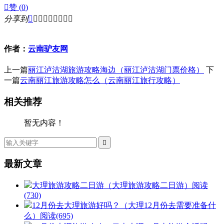

赞 (
0
)
分享到









作者：
云南驴友网
上一篇
丽江泸沽湖旅游攻略海边（丽江泸沽湖门票价格）
下
一篇
云南丽江旅游攻略怎么（云南丽江旅行攻略）
相关推荐
暂无内容！

最新文章
大理旅游攻略二日游（大理旅游攻略二日游）
阅读
(730)
12月份去大理旅游好吗？（大理12月份去需要准备什
么）
阅读(695)