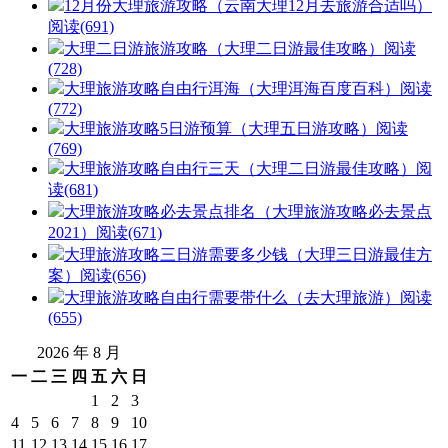
12月份大理旅游攻略（云南大理12月去旅游合适吗）
阅读(691)
大理二日游旅游攻略（大理二日游最佳攻略）
阅读
(728)
大理旅游攻略自由行洱海（大理洱海百度百科）
阅读
(772)
大理旅游攻略5日游预算（大理五日游攻略）
阅读
(769)
大理旅游攻略自由行三天（大理二日游最佳攻略）
阅
读(681)
大理旅游攻略必去景点排名（大理旅游攻略必去景点
2021）
阅读(671)
大理旅游攻略三日游需要多少钱（大理三日游最佳方
案）
阅读(656)
大理旅游攻略自由行需要带什么（去大理旅游）
阅读
(655)
2026 年 8 月
一
二
三
四
五
六
日
1
2
3
4
5
6
7
8
9
10
11
12
13
14
15
16
17