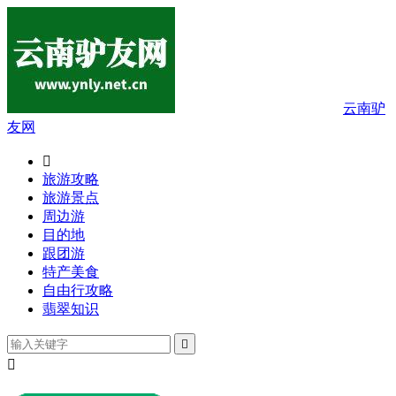
云南驴
友网

旅游攻略
旅游景点
周边游
目的地
跟团游
特产美食
自由行攻略
翡翠知识

