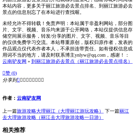
本站内容，更多关于丽江旅游必去景点排名、到丽江旅游必去
景点的信息别忘了在本站进行查找喔。
未经允许不得转载！免责声明：本站属于非盈利网站，部分图
片、文字、视频、音乐均来源于公开网络，本站仅提供信息存
储空间展示服务，转发/分享的图片、文字、视频、音乐等目
的仅供免费学习交流。本站尊重原创，版权归原作者，发表的
作品观点仅代表作者本人，不承担连带责任。如有侵权信息或
用词不当的地方，请及时联系博主ynlyw@qq.com，感谢！：
云南驴友网
»
到丽江旅游必去景点（丽江旅游必去景点排名）

赞 (
0
)
分享到









作者：
云南驴友网
上一篇
旅游攻略大理丽江（大理丽江游玩攻略）
下一篇
丽江
去大理旅游攻略（丽江去大理旅游攻略一日游）
相关推荐