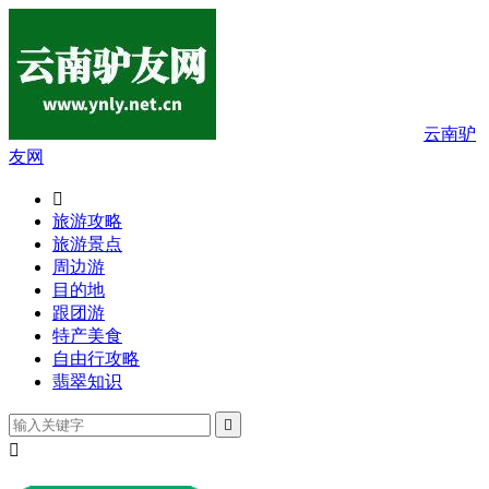
云南驴
友网

旅游攻略
旅游景点
周边游
目的地
跟团游
特产美食
自由行攻略
翡翠知识

