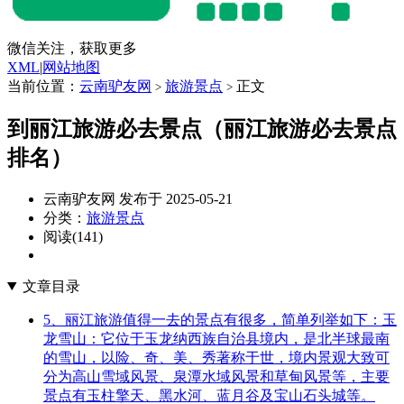
微信关注，获取更多
XML
|
网站地图
当前位置：
云南驴友网
旅游景点
正文
>
>
到丽江旅游必去景点（丽江旅游必去景点
排名）
云南驴友网 发布于 2025-05-21
分类：
旅游景点
阅读(141)
文章目录
5、丽江旅游值得一去的景点有很多，简单列举如下：玉
龙雪山：它位于玉龙纳西族自治县境内，是北半球最南
的雪山，以险、奇、美、秀著称于世，境内景观大致可
分为高山雪域风景、泉潭水域风景和草甸风景等，主要
景点有玉柱擎天、黑水河、蓝月谷及宝山石头城等。