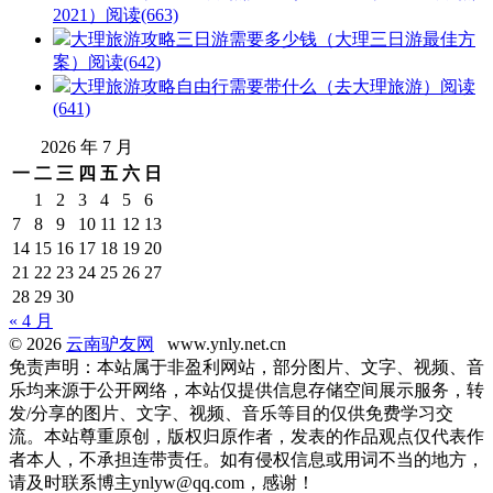
2021）
阅读(663)
大理旅游攻略三日游需要多少钱（大理三日游最佳方
案）
阅读(642)
大理旅游攻略自由行需要带什么（去大理旅游）
阅读
(641)
2026 年 7 月
一
二
三
四
五
六
日
1
2
3
4
5
6
7
8
9
10
11
12
13
14
15
16
17
18
19
20
21
22
23
24
25
26
27
28
29
30
« 4 月
© 2026
云南驴友网
www.ynly.net.cn
免责声明：本站属于非盈利网站，部分图片、文字、视频、音
乐均来源于公开网络，本站仅提供信息存储空间展示服务，转
发/分享的图片、文字、视频、音乐等目的仅供免费学习交
流。本站尊重原创，版权归原作者，发表的作品观点仅代表作
者本人，不承担连带责任。如有侵权信息或用词不当的地方，
请及时联系博主ynlyw@qq.com，感谢！