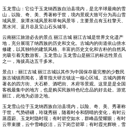
玉龙雪山：它位于玉龙纳西族自治县境内，是北半球最南的雪
山，以险、奇、美、秀著称于世，境内景观大致可分为高山雪
域风景、泉潭水域风景和草甸风景等，主要景点有玉柱擎天、
黑水河、蓝月谷及宝山石头城等。
云南丽江旅游必去的景点 丽江古城 丽江古城是世界文化遗产
地，充分展现了纳西族的历史和文化。古城内的街道依山傍水
修建，以其独特的建筑风格、丰富的历史文化和古朴的自然风
光吸引着无数游客。玉龙雪山 玉龙雪山是丽江的标志性景点
之一，海拔高达五千多米。
景点1：丽江古城 丽江古城以其作为中国保存最完整的少数民
族古城镇而闻名，通常指大研古镇这一核心区域。古城内拥有
著名的四方街、大石桥、酒吧街、木府等景观。这里是是全国
客栈最集中的地方，也是购买民族特色纪念品的好去处。游览
丽江，此地为必游之地。
玉龙雪山位于玉龙纳西族自治县境内，以险、奇、美、秀著称
于世，气势磅礴，玲珑秀丽，随着时令和阴晴的变化，有时云
蒸霞蔚、玉龙时隐时现；有时碧空如水，群峰晶莹耀眼；有时
云带束腰，云中雪峰皎洁，云下岗峦碧翠；有时霞光辉映，雪