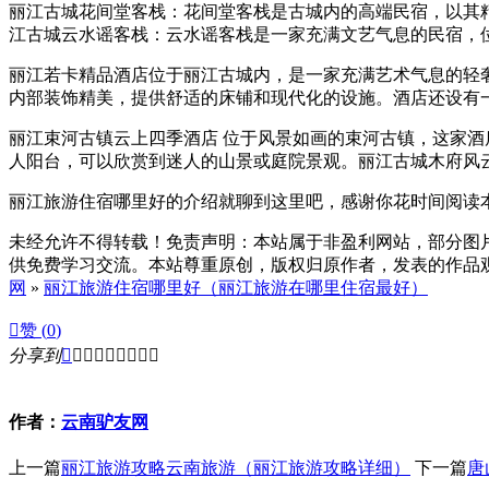
丽江古城花间堂客栈：花间堂客栈是古城内的高端民宿，以其
江古城云水谣客栈：云水谣客栈是一家充满文艺气息的民宿，
丽江若卡精品酒店位于丽江古城内，是一家充满艺术气息的轻
内部装饰精美，提供舒适的床铺和现代化的设施。酒店还设有
丽江束河古镇云上四季酒店 位于风景如画的束河古镇，这家
人阳台，可以欣赏到迷人的山景或庭院景观。丽江古城木府风
丽江旅游住宿哪里好的介绍就聊到这里吧，感谢你花时间阅读
未经允许不得转载！免责声明：本站属于非盈利网站，部分图
供免费学习交流。本站尊重原创，版权归原作者，发表的作品观点
网
»
丽江旅游住宿哪里好（丽江旅游在哪里住宿最好）

赞 (
0
)
分享到









作者：
云南驴友网
上一篇
丽江旅游攻略云南旅游（丽江旅游攻略详细）
下一篇
唐