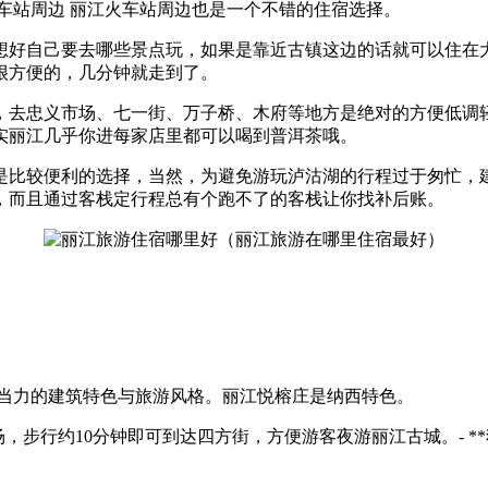
车站周边 丽江火车站周边也是一个不错的住宿选择。
想好自己要去哪些景点玩，如果是靠近古镇这边的话就可以住在
很方便的，几分钟就走到了。
，去忠义市场、七一街、万子桥、木府等地方是绝对的方便低调
实丽江几乎你进每家店里都可以喝到普洱茶哦。
是比较便利的选择，当然，为避免游玩泸沽湖的行程过于匆忙，
，而且通过客栈定行程总有个跑不了的客栈让你找补后账。
造当力的建筑特色与旅游风格。丽江悦榕庄是纳西特色。
市场，步行约10分钟即可到达四方街，方便游客夜游丽江古城。- *