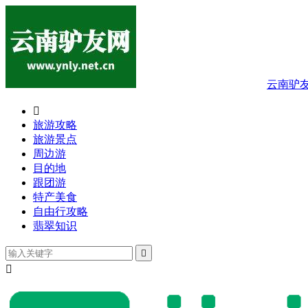
云南驴

旅游攻略
旅游景点
周边游
目的地
跟团游
特产美食
自由行攻略
翡翠知识

