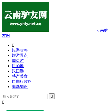
云南驴
友网

旅游攻略
旅游景点
周边游
目的地
跟团游
特产美食
自由行攻略
翡翠知识

