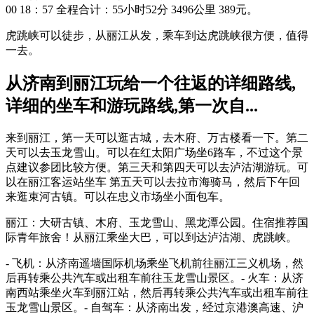
00 18：57 全程合计：55小时52分 3496公里 389元。
虎跳峡可以徒步，从丽江从发，乘车到达虎跳峡很方便，值得
一去。
从济南到丽江玩给一个往返的详细路线,
详细的坐车和游玩路线,第一次自...
来到丽江，第一天可以逛古城，去木府、万古楼看一下。第二
天可以去玉龙雪山。可以在红太阳广场坐6路车，不过这个景
点建议参团比较方便。第三天和第四天可以去泸沽湖游玩。可
以在丽江客运站坐车 第五天可以去拉市海骑马，然后下午回
来逛束河古镇。可以在忠义市场坐小面包车。
丽江：大研古镇、木府、玉龙雪山、黑龙潭公园。住宿推荐国
际青年旅舍！从丽江乘坐大巴，可以到达泸沽湖、虎跳峡。
- 飞机：从济南遥墙国际机场乘坐飞机前往丽江三义机场，然
后再转乘公共汽车或出租车前往玉龙雪山景区。- 火车：从济
南西站乘坐火车到丽江站，然后再转乘公共汽车或出租车前往
玉龙雪山景区。- 自驾车：从济南出发，经过京港澳高速、沪