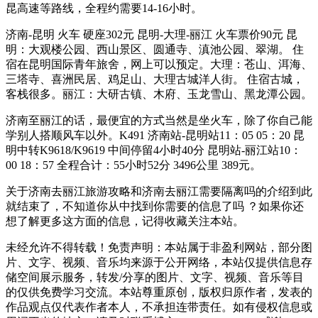
昆高速等路线，全程约需要14-16小时。
济南-昆明 火车 硬座302元 昆明-大理-丽江 火车票价90元 昆
明：大观楼公园、西山景区、圆通寺、滇池公园、翠湖。 住
宿在昆明国际青年旅舍，网上可以预定。大理：苍山、洱海、
三塔寺、喜洲民居、鸡足山、大理古城洋人街。 住宿古城，
客栈很多。丽江：大研古镇、木府、玉龙雪山、黑龙潭公园。
济南至丽江的话，最便宜的方式当然是坐火车，除了你自己能
学别人搭顺风车以外。K491 济南站-昆明站11：05 05：20 昆
明中转K9618/K9619 中间停留4小时40分 昆明站-丽江站10：
00 18：57 全程合计：55小时52分 3496公里 389元。
关于济南去丽江旅游攻略和济南去丽江需要隔离吗的介绍到此
就结束了，不知道你从中找到你需要的信息了吗 ？如果你还
想了解更多这方面的信息，记得收藏关注本站。
未经允许不得转载！免责声明：本站属于非盈利网站，部分图
片、文字、视频、音乐均来源于公开网络，本站仅提供信息存
储空间展示服务，转发/分享的图片、文字、视频、音乐等目
的仅供免费学习交流。本站尊重原创，版权归原作者，发表的
作品观点仅代表作者本人，不承担连带责任。如有侵权信息或