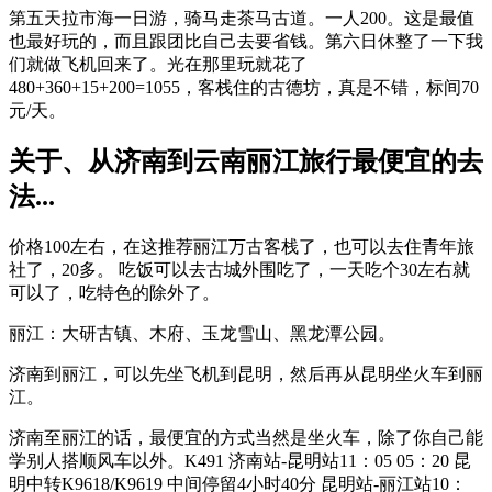
第五天拉市海一日游，骑马走茶马古道。一人200。这是最值
也最好玩的，而且跟团比自己去要省钱。第六日休整了一下我
们就做飞机回来了。光在那里玩就花了
480+360+15+200=1055，客栈住的古德坊，真是不错，标间70
元/天。
关于、从济南到云南丽江旅行最便宜的去
法...
价格100左右，在这推荐丽江万古客栈了，也可以去住青年旅
社了，20多。 吃饭可以去古城外围吃了，一天吃个30左右就
可以了，吃特色的除外了。
丽江：大研古镇、木府、玉龙雪山、黑龙潭公园。
济南到丽江，可以先坐飞机到昆明，然后再从昆明坐火车到丽
江。
济南至丽江的话，最便宜的方式当然是坐火车，除了你自己能
学别人搭顺风车以外。K491 济南站-昆明站11：05 05：20 昆
明中转K9618/K9619 中间停留4小时40分 昆明站-丽江站10：