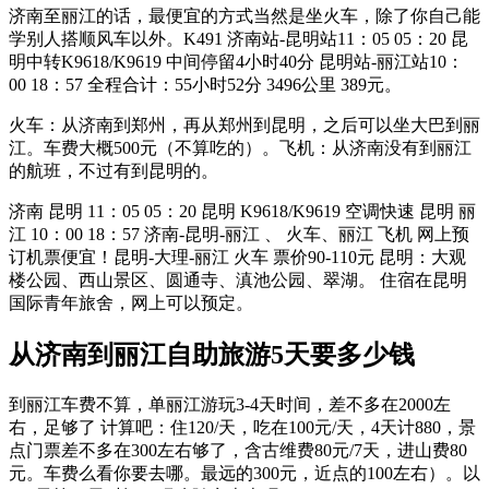
济南至丽江的话，最便宜的方式当然是坐火车，除了你自己能
学别人搭顺风车以外。K491 济南站-昆明站11：05 05：20 昆
明中转K9618/K9619 中间停留4小时40分 昆明站-丽江站10：
00 18：57 全程合计：55小时52分 3496公里 389元。
火车：从济南到郑州，再从郑州到昆明，之后可以坐大巴到丽
江。车费大概500元（不算吃的）。飞机：从济南没有到丽江
的航班，不过有到昆明的。
济南 昆明 11：05 05：20 昆明 K9618/K9619 空调快速 昆明 丽
江 10：00 18：57 济南-昆明-丽江 、 火车、丽江 飞机 网上预
订机票便宜！昆明-大理-丽江 火车 票价90-110元 昆明：大观
楼公园、西山景区、圆通寺、滇池公园、翠湖。 住宿在昆明
国际青年旅舍，网上可以预定。
从济南到丽江自助旅游5天要多少钱
到丽江车费不算，单丽江游玩3-4天时间，差不多在2000左
右，足够了 计算吧：住120/天，吃在100元/天，4天计880，景
点门票差不多在300左右够了，含古维费80元/7天，进山费80
元。车费么看你要去哪。最远的300元，近点的100左右）。以