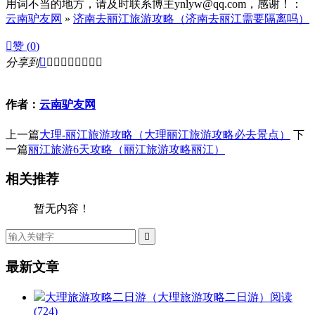
用词不当的地方，请及时联系博主ynlyw@qq.com，感谢！：
云南驴友网
»
济南去丽江旅游攻略（济南去丽江需要隔离吗）

赞 (
0
)
分享到









作者：
云南驴友网
上一篇
大理-丽江旅游攻略（大理丽江旅游攻略必去景点）
下
一篇
丽江旅游6天攻略（丽江旅游攻略丽江）
相关推荐
暂无内容！

最新文章
大理旅游攻略二日游（大理旅游攻略二日游）
阅读
(724)