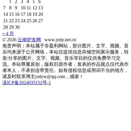
1
2
3
4
5
6
7
8
9
10
11
12
13
14
15
16
17
18
19
20
21
22
23
24
25
26
27
28
29
30
« 4 月
© 2026
云南驴友网
www.ynly.net.cn
免责声明：本站属于非盈利网站，部分图片、文字、视频、音
乐均来源于公开网络，本站仅提供信息存储空间展示服务，转
发/分享的图片、文字、视频、音乐等目的仅供免费学习交
流。本站尊重原创，版权归原作者，发表的作品观点仅代表作
者本人，不承担连带责任。如有侵权信息或用词不当的地方，
请及时联系博主ynlyw@qq.com，感谢！
滇ICP备2024035152号-1