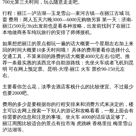
700元算三天时间，玩么随意走走吧。
行程：丽江—泸沽湖—玉龙雪山—束河古镇—在丽江古城 玩
耍 费用：两人五天六晚3000—6000元购物另算 第一天：济南-
丽江(500元/3h)出发前也是看各种攻略，出发前找到了在丽江
本地做商务车纯玩旅行的安排了师傅接机。
如果想把丽江的景点都玩一遍的话大概要一个星期左右加上来
回的时间大概要10多天时间哦！ 具体的费用要看你选择什么
交通工具，不算来回的路费的话大概要4000元左右/位吧。推
荐一条最实惠的滇西北半自助游路线：先坐火车或者飞机到昆
明 可在网上预定票。昆明-大理-丽江 火车 票价90-150元左
右。
主要看你怎么花，淡季去酒店客栈什么的比较便宜。不过最少
也要2000吧。
费用的多少是要根据你的行程安排来和消费方式来决定的，楼
主可以去网上搜索一下别人的游记和攻略看看，一般上面会有
你需要的信息和注意的事项。坐火车 4000的话应该足够了。
丽江周围比较适合的景点有拉市海 虎跳峡 香格里拉 梅里雪山
泸沽湖等。