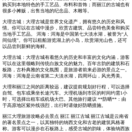
购买到本地特色的手工艺品、布料和首饰；而丽江的古城也有
很多小摊贩，出售当地的纪念品、木雕等。
大理古城：大理古城是世界文化遗产，拥有悠久的历史和风
情。你可以在古城中漫步，欣赏古建筑、品尝特色美食和购买
当地手工艺品。 洱海：洱海是中国第七大淡水湖，被誉为“人
间仙境”。你可以租船游览湖上的小岛，欣赏湖光山色，还可
以品尝到新鲜的海鲜。
大理古城：大理古城有着悠久的历史和丰富的文化内涵，游客
可以在这里领略到传统白族文化的魅力。百年古韵的建筑和石
板路，古朴典雅的文化氛围，是旅游者前来必游的景点之一。
洱海：洱海是云南省第二大淡水湖，四周环山，风光秀美。
大理和丽江之间的距离较远，建议提前规划好行程，可以选择
自驾、包车或乘坐长途汽车。大理机场到市区的时间约需1小
时，可选择出租车或机场大巴。其他旅行建议 **防晒**：由
于高原地区紫外线强烈，出行时请做好防晒措施。
丽江大理旅游攻略必去景点 丽江 丽江古城 丽江古城是云南省
的著名景点之一，以其独特的纳西文化和古老的建筑风格著
称。游客可以漫步在石板路上，感受古城的韵味，体验纳西族