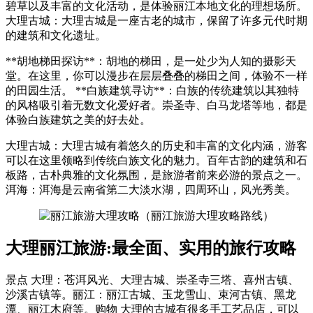
碧草以及丰富的文化活动，是体验丽江本地文化的理想场所。
大理古城：大理古城是一座古老的城市，保留了许多元代时期
的建筑和文化遗址。
**胡地梯田探访**：胡地的梯田，是一处少为人知的摄影天
堂。在这里，你可以漫步在层层叠叠的梯田之间，体验不一样
的田园生活。 **白族建筑寻访**：白族的传统建筑以其独特
的风格吸引着无数文化爱好者。崇圣寺、白马龙塔等地，都是
体验白族建筑之美的好去处。
大理古城：大理古城有着悠久的历史和丰富的文化内涵，游客
可以在这里领略到传统白族文化的魅力。百年古韵的建筑和石
板路，古朴典雅的文化氛围，是旅游者前来必游的景点之一。
洱海：洱海是云南省第二大淡水湖，四周环山，风光秀美。
大理丽江旅游:最全面、实用的旅行攻略
景点 大理：苍洱风光、大理古城、崇圣寺三塔、喜州古镇、
沙溪古镇等。丽江：丽江古城、玉龙雪山、束河古镇、黑龙
潭、丽江木府等。购物 大理的古城有很多手工艺品店，可以