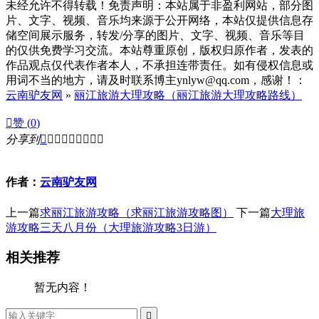
未经允许不得转载！免责声明：本站属于非盈利网站，部分图
片、文字、视频、音乐均来源于公开网络，本站仅提供信息存
储空间展示服务，转发/分享的图片、文字、视频、音乐等目
的仅供免费学习交流。本站尊重原创，版权归原作者，发表的
作品观点仅代表作者本人，不承担连带责任。如有侵权信息或
用词不当的地方，请及时联系博主ynlyw@qq.com，感谢！：
云南驴友网
»
丽江旅游大理攻略（丽江旅游大理攻略路线）

赞 (
0
)
分享到









作者：
云南驴友网
上一篇
求丽江旅游攻略（求丽江旅游攻略图）
下一篇
大理旅
游攻略三天八月份（大理旅游攻略3日游）
相关推荐
暂无内容！
