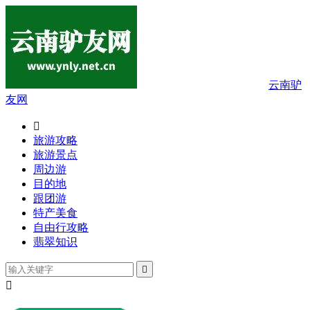
云南驴
友网

旅游攻略
旅游景点
周边游
目的地
跟团游
特产美食
自由行攻略
翡翠知识

