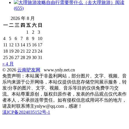
大理旅游攻略自由行需要带什么（去大理旅游）
阅读
(655)
2026 年 8 月
一
二
三
四
五
六
日
1
2
3
4
5
6
7
8
9
10
11
12
13
14
15
16
17
18
19
20
21
22
23
24
25
26
27
28
29
30
31
« 4 月
© 2026
云南驴友网
www.ynly.net.cn
免责声明：本站属于非盈利网站，部分图片、文字、视频、音
乐均来源于公开网络，本站仅提供信息存储空间展示服务，转
发/分享的图片、文字、视频、音乐等目的仅供免费学习交
流。本站尊重原创，版权归原作者，发表的作品观点仅代表作
者本人，不承担连带责任。如有侵权信息或用词不当的地方，
请及时联系博主ynlyw@qq.com，感谢！
滇ICP备2024035152号-1