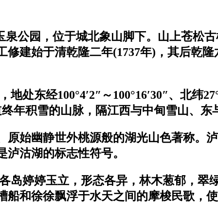
名玉泉公园，位于城北象山脚下。山上苍松
修建始于清乾隆二年(1737年)，其后乾
经100°4′2″～100°16′30″、北纬27°3
赤道终年积雪的山脉，隔江西与中甸雪山、东与
、原始幽静世外桃源般的湖光山色著称。泸
是泸沽湖的标志性符号。
湖中各岛婷婷玉立，形态各异，林木葱郁，翠
槽船和徐徐飘浮于水天之间的摩梭民歌，使