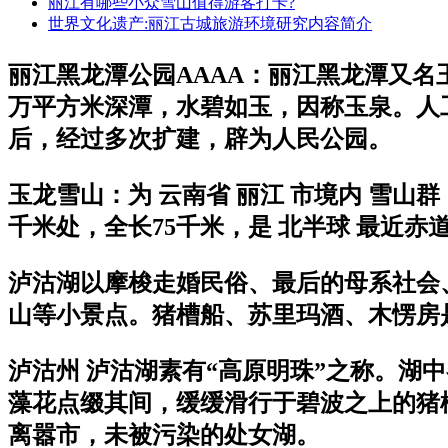
丽江有哪些小众雪山值得游客打卡?
世界文化遗产:丽江古城旅游环境研究内容简介
丽江黑龙潭公园AAAA：丽江黑龙潭又
万平方米深潭，水碧如玉，因称玉泉。人工
后，经过多次扩建，辟为人民公园。
玉龙雪山：为 云南省 丽江 市境内 雪山群 ，地处东
千米处，全长75千米，是 北半球 最近
泸沽湖以摩梭走婚民俗、最后的母系社会
山等小景点。猪槽船、苏里玛酒、木愣房
泸沽州 泸沽湖素有“高原明珠”之称。
藻花点缀其间，缓缓滑行于碧波之上的猪
离嚣市，未被污染的处女湖。