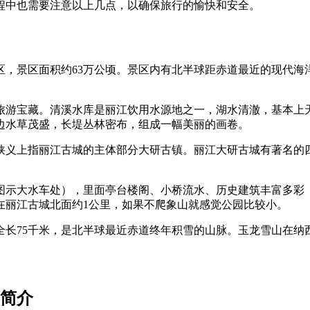
程中也需要注意以上几点，以确保旅行的愉快和安全。
，景区面积约63万公顷。景区内有北半球距赤道最近的现代海洋
旅游宝藏。清溪水库是丽江饮用水源地之一，湖水清澈，基本上
边水草茂盛，长堤丛林密布，组成一幅美丽的画卷。
狭义上指丽江古城的主体部分大研古镇。丽江大研古城有著名的
。
图示大水车处），里面亭台楼阁、小桥流水、历史建筑丰富多彩
在丽江古城北面约1公里，如果不爬象山就感觉公园比较小。
全长75千米，是北半球最近赤道终年积雪的山脉。玉龙雪山在纳
容简介