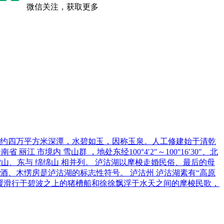
微信关注，获取更多
广约四万平方米深潭，水碧如玉，因称玉泉。人工修建始于清乾
市境内 雪山群 ，地处东经100°4′2″～100°16′30″、北
与中甸雪山、东与 绵绵山 相并列。 泸沽湖以摩梭走婚民俗、最后的母
、木愣房是泸沽湖的标志性符号。 泸沽州 泸沽湖素有“高原
缓滑行于碧波之上的猪槽船和徐徐飘浮于水天之间的摩梭民歌，