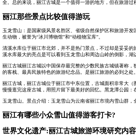
全。总的来说，丽江古城是一个值得一游的地方，但在旅游过
丽江那些景点比较值得游玩
玉龙雪山：是国家级风景名胜区、省级自然保护区和旅游开发区
生动物，被誉为“冰川博物馆”和“动植物宝库”。
清溪水库位于丽江市北郊，并不是热门景点，不过却是妥妥的
溪水库最大的亮点是可以看到玉龙雪山和周边山岭的倒影，湖
丽江古城丽江古城以中国保存最完整的少数民族古城镇著称，
的客栈、最具民族特色的旅游纪念品。是丽江旅游的必到之处
丽江古城，丽江古城位于丽江市中东位置，古城面积非常大（
慢慢逛完这座古城，用照片留下最美好的回忆。黑龙潭公园：
玉龙雪山。景点介绍：玉龙雪山为云南省丽江市境内雪山群，
丽江有哪些小众雪山值得游客打卡?
世界文化遗产:丽江古城旅游环境研究内