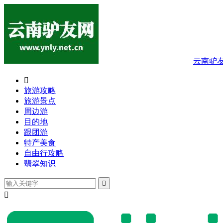
云南驴

旅游攻略
旅游景点
周边游
目的地
跟团游
特产美食
自由行攻略
翡翠知识

