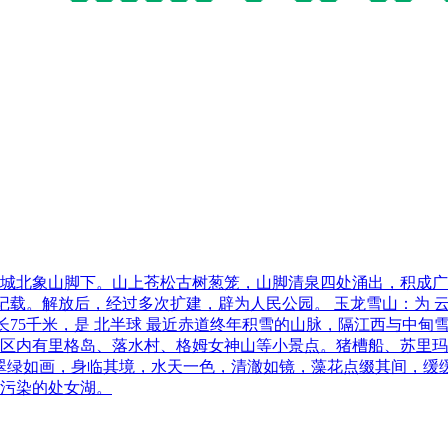
于城北象山脚下。山上苍松古树葱笼，山脚清泉四处涌出，积成
。解放后，经过多次扩建，辟为人民公园。 玉龙雪山：为 云南省 丽江 
5千米处，全长75千米，是 北半球 最近赤道终年积雪的山脉，隔江西
区内有里格岛、落水村、格姆女神山等小景点。猪槽船、苏里玛酒
翠绿如画，身临其境，水天一色，清澈如镜，藻花点缀其间，缓
污染的处女湖。