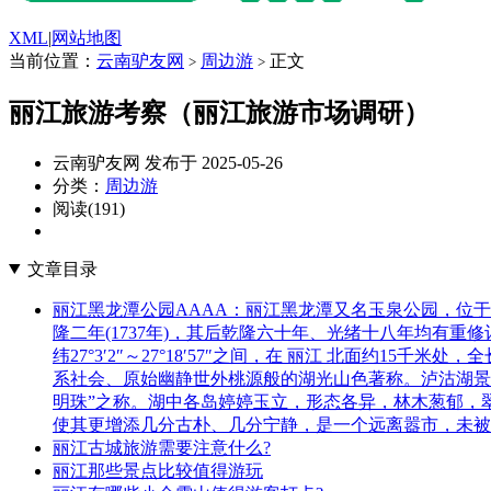
XML
|
网站地图
当前位置：
云南驴友网
周边游
正文
>
>
丽江旅游考察（丽江旅游市场调研）
云南驴友网 发布于 2025-05-26
分类：
周边游
阅读(191)
文章目录
丽江黑龙潭公园AAAA：丽江黑龙潭又名玉泉公园，位
隆二年(1737年)，其后乾隆六十年、光绪十八年均有重修记载
纬27°3′2″～27°18′57″之间，在 丽江 北面约1
系社会、原始幽静世外桃源般的湖光山色著称。泸沽湖景
明珠”之称。湖中各岛婷婷玉立，形态各异，林木葱郁，
使其更增添几分古朴、几分宁静，是一个远离嚣市，未被
丽江古城旅游需要注意什么?
丽江那些景点比较值得游玩