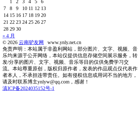
1
2
3
4
5
6
7
8
9
10
11
12
13
14
15
16
17
18
19
20
21
22
23
24
25
26
27
28
29
30
« 4 月
© 2026
云南驴友网
www.ynly.net.cn
免责声明：本站属于非盈利网站，部分图片、文字、视频、音
乐均来源于公开网络，本站仅提供信息存储空间展示服务，转
发/分享的图片、文字、视频、音乐等目的仅供免费学习交
流。本站尊重原创，版权归原作者，发表的作品观点仅代表作
者本人，不承担连带责任。如有侵权信息或用词不当的地方，
请及时联系博主ynlyw@qq.com，感谢！
滇ICP备2024035152号-1