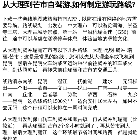
从大理到芒市自驾游,如何制定游玩路线?
下载一些离线地图或旅游指南APP，以防在没有网络的地方需
要导航。路线规划：出发点：**大理市，可以游览洱海、崇圣
寺三塔、大理古城等景点。第一站：**沿杭瑞高速（G56）前
往，途中可以考虑在漾濞停车休息，体验当地的彝族文化。
从大理到腾冲瑞丽芒市有以下几种路线：大理-昆明-腾冲-瑞
丽-芒市：这是最常见的路线，您可以先从大理坐车或飞机到
昆明，然后在昆明火车站或客运站乘坐前往腾冲的班车或火
车。到达腾冲后，再转乘前往瑞丽和芒市的交通工具。
线路滇东南线：昆明——澄江——抚仙湖——建水——元阳梯
田——个旧——蒙自——文山——砚山——广南——坝美——
广南——丘北——普者黑——弥勒——泸西——石林——九乡
——昆明，这条线路约1500公里，适合安排10天左右，如果不
去元阳，这个行程可以安排在一周时间完成。
从大理出发到保山转车到腾冲和顺古镇，再从腾冲到瑞丽（比
较近），再从瑞丽到芒市2个多小时就到了，再从芒市到大
理，最后大理到丽江，这个环线最节省时间和路费，都是就近
安排的。