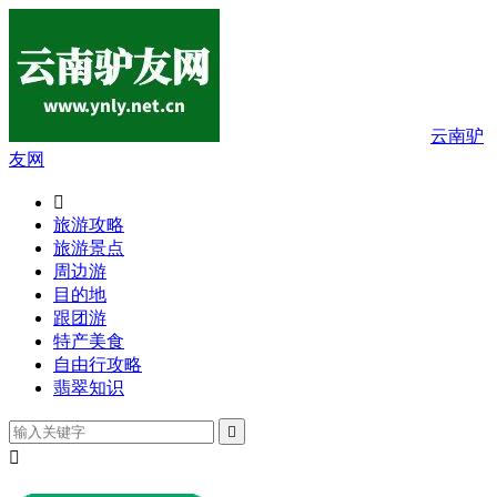
云南驴
友网

旅游攻略
旅游景点
周边游
目的地
跟团游
特产美食
自由行攻略
翡翠知识

