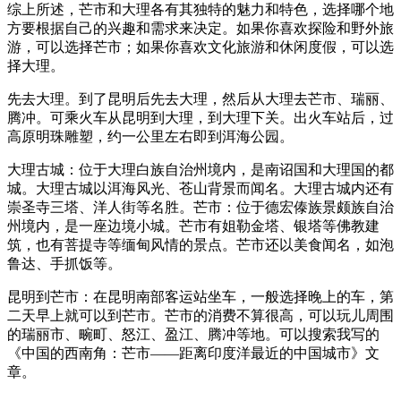
综上所述，芒市和大理各有其独特的魅力和特色，选择哪个地
方要根据自己的兴趣和需求来决定。如果你喜欢探险和野外旅
游，可以选择芒市；如果你喜欢文化旅游和休闲度假，可以选
择大理。
先去大理。到了昆明后先去大理，然后从大理去芒市、瑞丽、
腾冲。可乘火车从昆明到大理，到大理下关。出火车站后，过
高原明珠雕塑，约一公里左右即到洱海公园。
大理古城：位于大理白族自治州境内，是南诏国和大理国的都
城。大理古城以洱海风光、苍山背景而闻名。大理古城内还有
崇圣寺三塔、洋人街等名胜。芒市：位于德宏傣族景颇族自治
州境内，是一座边境小城。芒市有姐勒金塔、银塔等佛教建
筑，也有菩提寺等缅甸风情的景点。芒市还以美食闻名，如泡
鲁达、手抓饭等。
昆明到芒市：在昆明南部客运站坐车，一般选择晚上的车，第
二天早上就可以到芒市。芒市的消费不算很高，可以玩儿周围
的瑞丽市、畹町、怒江、盈江、腾冲等地。可以搜索我写的
《中国的西南角：芒市——距离印度洋最近的中国城市》文
章。