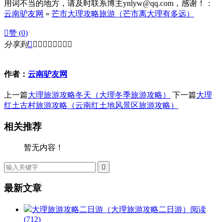
用词不当的地方，请及时联系博主ynlyw@qq.com，感谢！：
云南驴友网
»
芒市大理攻略旅游（芒市离大理有多远）

赞 (
0
)
分享到









作者：
云南驴友网
上一篇
大理旅游攻略冬天（大理冬季旅游攻略）
下一篇
大理
红土古村旅游攻略（云南红土地风景区旅游攻略）
相关推荐
暂无内容！

最新文章
大理旅游攻略二日游（大理旅游攻略二日游）
阅读
(712)