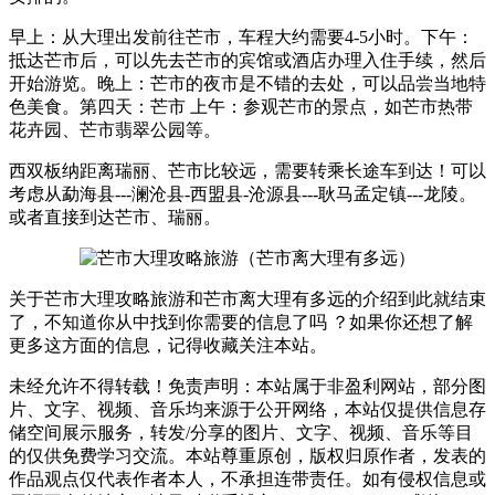
早上：从大理出发前往芒市，车程大约需要4-5小时。下午：
抵达芒市后，可以先去芒市的宾馆或酒店办理入住手续，然后
开始游览。晚上：芒市的夜市是不错的去处，可以品尝当地特
色美食。第四天：芒市 上午：参观芒市的景点，如芒市热带
花卉园、芒市翡翠公园等。
西双板纳距离瑞丽、芒市比较远，需要转乘长途车到达！可以
考虑从勐海县---澜沧县-西盟县-沧源县---耿马孟定镇---龙陵。
或者直接到达芒市、瑞丽。
关于芒市大理攻略旅游和芒市离大理有多远的介绍到此就结束
了，不知道你从中找到你需要的信息了吗 ？如果你还想了解
更多这方面的信息，记得收藏关注本站。
未经允许不得转载！免责声明：本站属于非盈利网站，部分图
片、文字、视频、音乐均来源于公开网络，本站仅提供信息存
储空间展示服务，转发/分享的图片、文字、视频、音乐等目
的仅供免费学习交流。本站尊重原创，版权归原作者，发表的
作品观点仅代表作者本人，不承担连带责任。如有侵权信息或