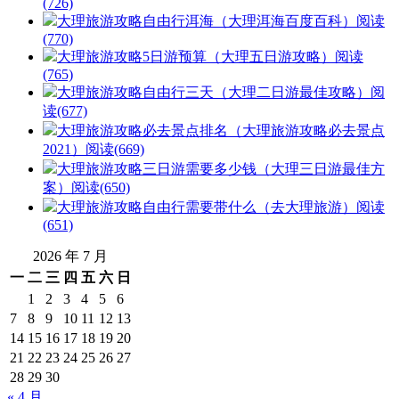
(726)
大理旅游攻略自由行洱海（大理洱海百度百科）
阅读
(770)
大理旅游攻略5日游预算（大理五日游攻略）
阅读
(765)
大理旅游攻略自由行三天（大理二日游最佳攻略）
阅
读(677)
大理旅游攻略必去景点排名（大理旅游攻略必去景点
2021）
阅读(669)
大理旅游攻略三日游需要多少钱（大理三日游最佳方
案）
阅读(650)
大理旅游攻略自由行需要带什么（去大理旅游）
阅读
(651)
2026 年 7 月
一
二
三
四
五
六
日
1
2
3
4
5
6
7
8
9
10
11
12
13
14
15
16
17
18
19
20
21
22
23
24
25
26
27
28
29
30
« 4 月