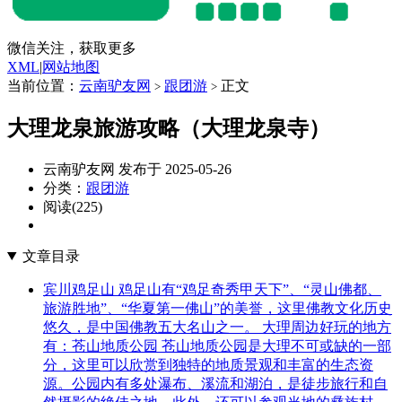
微信关注，获取更多
XML
|
网站地图
当前位置：
云南驴友网
跟团游
正文
>
>
大理龙泉旅游攻略（大理龙泉寺）
云南驴友网 发布于 2025-05-26
分类：
跟团游
阅读(225)
文章目录
宾川鸡足山 鸡足山有“鸡足奇秀甲天下”、“灵山佛都、
旅游胜地”、“华夏第一佛山”的美誉，这里佛教文化历史
悠久，是中国佛教五大名山之一。 大理周边好玩的地方
有：苍山地质公园 苍山地质公园是大理不可或缺的一部
分，这里可以欣赏到独特的地质景观和丰富的生态资
源。公园内有多处瀑布、溪流和湖泊，是徒步旅行和自