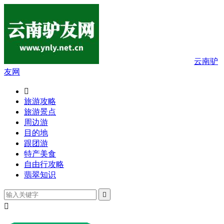
云南驴
友网

旅游攻略
旅游景点
周边游
目的地
跟团游
特产美食
自由行攻略
翡翠知识

