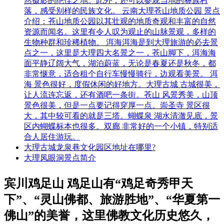
然摄影的绝佳之地。此外，还可以参观当地的彝族村
落，感受别样的民族文化。 云南大理苍山地质公园 景点
介绍：苍山地质公园以其壮观的地质奇观和丰富的自然
资源而闻名。这里有令人叹为观止的山脉景观，多样的
生物种群和珍稀植物。 洱海洱海是到大理旅游的必去景
点之一，这里是大理四大名景之一，苍山脚下，洱海海
面平静辽阔大气，湖泊蔚蓝，无论是春夏还是秋冬，都
非常惬意，适合租个自行车慢慢骑行，边观看美景。 洱
海 景色很好，度假休闲的好地方。大理古城 古城很美，
让人流连忘返，还有酒吧一条街。苍山 风景秀美，山顶
景色很美，但是一点要记得穿厚一点。崇圣寺 景区很
大，其中较可看的就是三塔。蝴蝶泉 湖水清澈见底，景
区内蝴蝶标本也很多。双廊 非常好的一个小镇，特别适
合人居住游玩。
大理古城龙泉巷文化园区地址在哪里?
大理凤眼洞景点简介
宾川鸡足山 鸡足山有“鸡足奇秀甲天
下”、“灵山佛都、旅游胜地”、“华夏第一
佛山”的美誉，这里佛教文化历史悠久，