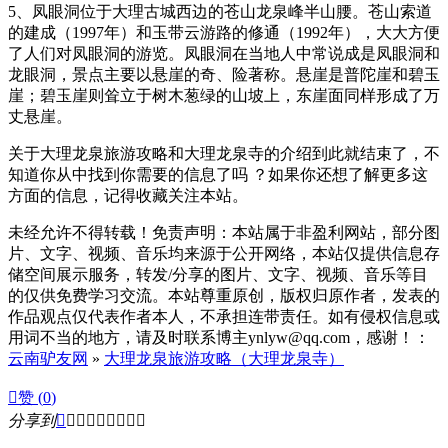
5、凤眼洞位于大理古城西边的苍山龙泉峰半山腰。苍山索道
的建成（1997年）和玉带云游路的修通（1992年），大大方便
了人们对凤眼洞的游览。凤眼洞在当地人中常说成是凤眼洞和
龙眼洞，景点主要以悬崖的奇、险著称。悬崖是普陀崖和碧玉
崖；碧玉崖则耸立于树木葱绿的山坡上，东崖面同样形成了万
丈悬崖。
关于大理龙泉旅游攻略和大理龙泉寺的介绍到此就结束了，不
知道你从中找到你需要的信息了吗 ？如果你还想了解更多这
方面的信息，记得收藏关注本站。
未经允许不得转载！免责声明：本站属于非盈利网站，部分图
片、文字、视频、音乐均来源于公开网络，本站仅提供信息存
储空间展示服务，转发/分享的图片、文字、视频、音乐等目
的仅供免费学习交流。本站尊重原创，版权归原作者，发表的
作品观点仅代表作者本人，不承担连带责任。如有侵权信息或
用词不当的地方，请及时联系博主ynlyw@qq.com，感谢！：
云南驴友网
»
大理龙泉旅游攻略（大理龙泉寺）

赞 (
0
)
分享到








