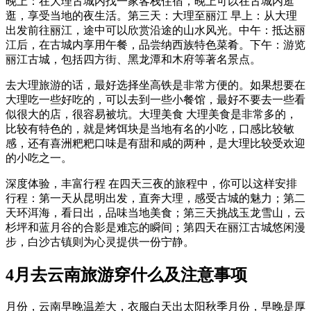
晚上：在大理古城内找一家客栈住宿，晚上可以在古城内逛
逛，享受当地的夜生活。第三天：大理至丽江 早上：从大理
出发前往丽江，途中可以欣赏沿途的山水风光。中午：抵达丽
江后，在古城内享用午餐，品尝纳西族特色菜肴。下午：游览
丽江古城，包括四方街、黑龙潭和木府等著名景点。
去大理旅游的话，最好选择坐高铁是非常方便的。如果想要在
大理吃一些好吃的，可以去到一些小餐馆，最好不要去一些看
似很大的店，很容易被坑。大理美食 大理美食是非常多的，
比较有特色的，就是烤饵块是当地有名的小吃，口感比较敏
感，还有喜洲粑粑口味是有甜和咸的两种，是大理比较受欢迎
的小吃之一。
深度体验，丰富行程 在四天三夜的旅程中，你可以这样安排
行程：第一天从昆明出发，直奔大理，感受古城的魅力；第二
天环洱海，看日出，品味当地美食；第三天挑战玉龙雪山，云
杉坪和蓝月谷的合影是难忘的瞬间；第四天在丽江古城悠闲漫
步，白沙古镇则为心灵提供一份宁静。
4月去云南旅游穿什么及注意事项
月份，云南早晚温差大，衣服白天出太阳秋季月份，早晚是厚