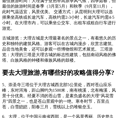
最佳旅游时间：大理属于亚热带高原季风气候，四季如春，但
最佳的旅游时间是春季（3月至5月）和秋季（9月至11月），
此时气温适宜，风景优美。 交通方式：从昆明到大理可以选
择乘坐高铁或长途汽车，高铁约需2-3小时，长途汽车约需4-5
小时。在大理市内，可以乘坐公交车、出租车或租自行车进行
游览。
古城游览：大理古城是大理最著名的景点之一，有着悠久的历
史和独特的建筑风格。游客可以在古城内漫步，欣赏古建筑、
品尝当地美食，还可以参观一些博物馆和艺术展览。 三塔游
览：大理的三塔是大理古城的标志性建筑，包括南诏风格的佛
塔、白族风格的钟楼和傣族风格的鼓楼。
要去大理旅游,有哪些好的攻略值得分享?
5、崇圣寺三塔位于大理古城西北部5公里处，西对苍山应乐
峰，东对洱海，距山脚约为1500米，南有桃溪，北有梅溪，风
景十分优美。经夏不消的苍山雪，是素负盛名的大理“风花雪
月”四景之一，也是苍山景观中的一绝。寒冬时节，百里点
苍，白雪皑皑，阳春三月，雪线以上仍堆银垒玉。
6、大理，位于中国云南省西部，是一个风景秀丽、历史悠久