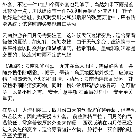
外套。不过一件T恤加个薄外套也足够了，当然如果下雨是会
比较冷一点，所以建议带一件7-8度时候穿的外套备用。鞋子
最好是旅游鞋。购买时要脚尖和脚后跟的强度要适中，应有防
滑条纹；试穿时脚尖要能自由活动。
云南旅游在四月份需要注意，这时候天气逐渐变热，适合穿着
轻便的夏装，如短裤、短袖衣物。由于天气多变，建议携带一
件厚外套以防突然的降温或降雨。携带雨伞、墨镜和防晒霜是
必要的，以应对晴雨不定的气候。
- 防晒霜：云南阳光强烈，尤其在高原地区，需做好防晒，并
随身携带防晒霜。- 帽子、墨镜：高原地区紫外线强，应佩戴
帽子和墨镜保护头部和眼睛。- 药品：云南为疟疾高发区，建
议携带预防疟疾药物。同时，携带常用药品如感冒药、创可贴
等，以备不时之需。 安全注意事项 在旅游过程中，安全至关
重要。
在昆明、大理和丽江，四月份白天的气温适宜穿春装，但早晚
温差较大，因此需要携带外套。 前往香格里拉，四月份的气
温较低，需穿着较厚的外套来保暖。 西双版纳在四月份已经
进入炎热的夏季，适合穿着短袖衣物。 旅行中一双合脚的鞋
子至关重要。