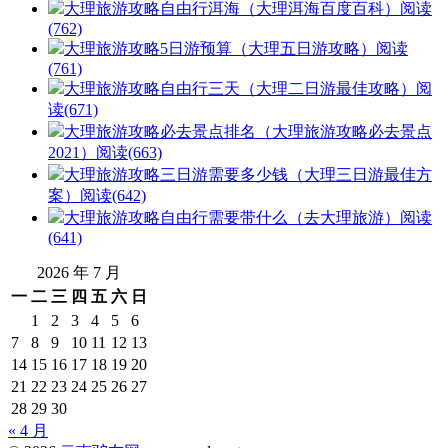
大理旅游攻略自由行洱海（大理洱海百度百科）
阅读
(762)
大理旅游攻略5日游预算（大理五日游攻略）
阅读
(761)
大理旅游攻略自由行三天（大理二日游最佳攻略）
阅
读(671)
大理旅游攻略必去景点排名（大理旅游攻略必去景点
2021）
阅读(663)
大理旅游攻略三日游需要多少钱（大理三日游最佳方
案）
阅读(642)
大理旅游攻略自由行需要带什么（去大理旅游）
阅读
(641)
2026 年 7 月
一
二
三
四
五
六
日
1
2
3
4
5
6
7
8
9
10
11
12
13
14
15
16
17
18
19
20
21
22
23
24
25
26
27
28
29
30
« 4 月