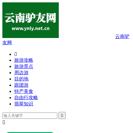
云南驴
友网

旅游攻略
旅游景点
周边游
目的地
跟团游
特产美食
自由行攻略
翡翠知识

