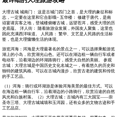
大理古城 城南门： 这是古城门四门之首，是大理的象征和标
志，一定要在这里和它合影哦~ 五华楼： 修建于唐代，是南
诏宴请宾客之地，登城楼俯瞰古城，远望苍洱，感受大理的历
史底蕴。 洋人街： 随着旅游业发展，外国友人聚集，这里也
因此充满西洋味道。 人民路： 繁华、文艺是人民路的生活标
签，也是大理慵懒生活的体现。
游览洱海：洱海是大理最著名的景点之一，可以选择乘船游览
湖上的小岛，欣赏湖光山色。还可以在湖边租一辆自行车或者
电动车，沿着湖边的环湖路骑行，感受大自然的美丽。 参观
古城：大理古城是中国历史文化名城之一，有着悠久的历史和
独特的建筑风格。可以在古城内漫步，欣赏古老的建筑和传统
的手工艺品。
（1）洱海：骑行或环湖游是体验洱海美景的最佳方式。可以
在海边租一辆自行车，沿着湖边的小路骑行，欣赏沿途的自然
风光和白族村落。（2）大理古城：古城内有三大国宝——崇
圣寺三塔、大理古城城墙和玉洱园，还有众多的文物古迹和手
工艺品店。