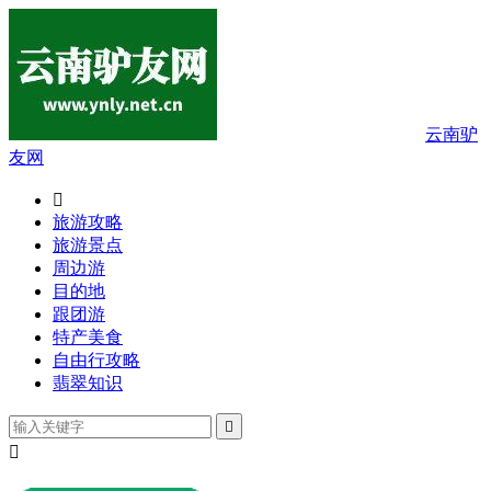
云南驴
友网

旅游攻略
旅游景点
周边游
目的地
跟团游
特产美食
自由行攻略
翡翠知识

