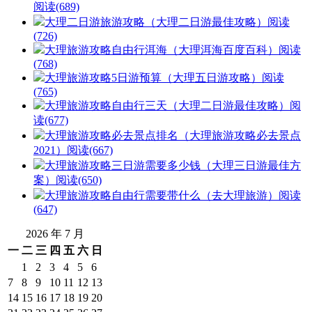
阅读(689)
大理二日游旅游攻略（大理二日游最佳攻略）
阅读
(726)
大理旅游攻略自由行洱海（大理洱海百度百科）
阅读
(768)
大理旅游攻略5日游预算（大理五日游攻略）
阅读
(765)
大理旅游攻略自由行三天（大理二日游最佳攻略）
阅
读(677)
大理旅游攻略必去景点排名（大理旅游攻略必去景点
2021）
阅读(667)
大理旅游攻略三日游需要多少钱（大理三日游最佳方
案）
阅读(650)
大理旅游攻略自由行需要带什么（去大理旅游）
阅读
(647)
2026 年 7 月
一
二
三
四
五
六
日
1
2
3
4
5
6
7
8
9
10
11
12
13
14
15
16
17
18
19
20