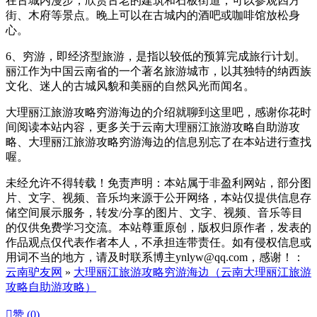
在古城内漫步，欣赏古老的建筑和石板街道，可以参观四方
街、木府等景点。晚上可以在古城内的酒吧或咖啡馆放松身
心。
6、穷游，即经济型旅游，是指以较低的预算完成旅行计划。
丽江作为中国云南省的一个著名旅游城市，以其独特的纳西族
文化、迷人的古城风貌和美丽的自然风光而闻名。
大理丽江旅游攻略穷游海边的介绍就聊到这里吧，感谢你花时
间阅读本站内容，更多关于云南大理丽江旅游攻略自助游攻
略、大理丽江旅游攻略穷游海边的信息别忘了在本站进行查找
喔。
未经允许不得转载！免责声明：本站属于非盈利网站，部分图
片、文字、视频、音乐均来源于公开网络，本站仅提供信息存
储空间展示服务，转发/分享的图片、文字、视频、音乐等目
的仅供免费学习交流。本站尊重原创，版权归原作者，发表的
作品观点仅代表作者本人，不承担连带责任。如有侵权信息或
用词不当的地方，请及时联系博主ynlyw@qq.com，感谢！：
云南驴友网
»
大理丽江旅游攻略穷游海边（云南大理丽江旅游
攻略自助游攻略）

赞 (
0
)