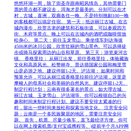
悠悠环湖一周，除了崇圣寺跟南昭风情岛，其他需要门
票的景点都不建议去，洱海才是最美的。分别可以在才
村，古城，喜洲，双廊各住一晚。不是特别挑剔100一晚
的客栈都可以搞定住宿。 第一天：抵达丽江古城。在古
城内漫步，欣赏古老的建筑和石板街道，可以参观四方
街、木府等景点。晚上可以在古城内的酒吧或咖啡馆放
松身心。 第二天：前往玉龙雪山。乘坐缆车到达海拔
4506米的冰川公园，欣赏壮丽的雪山景色。可以选择徒
步或骑马探索周边的山谷和草原。 第三天：游览束河古
镇。 香格里拉： 从丽江出发，前往香格里拉，体验藏族
文化和高原风光。松赞林寺、普达措国家公园和梅里雪
山是必游之地。建议停留1-2天。泸沽湖： 如果时间和
预算允许，可以从丽江或香格里拉前往泸沽湖，这里是
摩梭人的母系社会和美丽的自然风光。建议停留1-2天。
制定行程计划：云南有很多著名的景点，如大理古城、
丽江古城、玉龙雪山、泸沽湖等。你可以根据自己的兴
趣和时间来制定行程计划。建议不要安排太紧凑的行
程，留出一些时间来放松和探索当地文化。 注意安全问
题：云南是一个多民族聚居的地区，需要注意安全问
题。 首先，机票。尽量少换车，直飞最经济方便。你可
以在网上搜索机票(支付宝或携程等。)提前半个月APP网