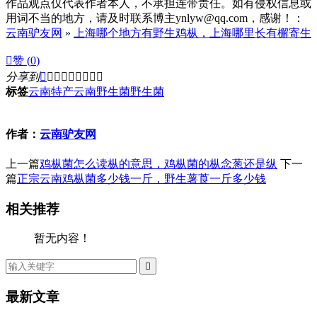
作品观点仅代表作者本人，不承担连带责任。如有侵权信息或
用词不当的地方，请及时联系博主ynlyw@qq.com，感谢！：
云南驴友网
»
上海哪个地方有野生鸡枞，上海哪里长有檞寄生

赞 (
0
)
分享到









标签
云南特产
云南野生菌
野生菌
作者：
云南驴友网
上一篇
鸡枞菌怎么读枞的意思，鸡枞菌的枞念葱还是纵
下一
篇
正宗云南鸡枞菌多少钱一斤，野生薯莨一斤多少钱
相关推荐
暂无内容！

最新文章