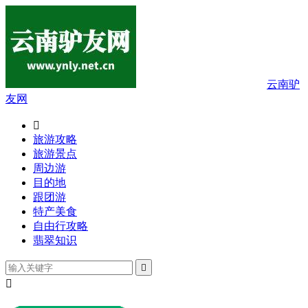
云南驴
友网

旅游攻略
旅游景点
周边游
目的地
跟团游
特产美食
自由行攻略
翡翠知识

