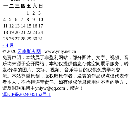
一
二
三
四
五
六
日
1
2
3
4
5
6
7
8
9
10
11
12
13
14
15
16
17
18
19
20
21
22
23
24
25
26
27
28
29
30
31
« 4 月
© 2026
云南驴友网
www.ynly.net.cn
免责声明：本站属于非盈利网站，部分图片、文字、视频、音
乐均来源于公开网络，本站仅提供信息存储空间展示服务，转
发/分享的图片、文字、视频、音乐等目的仅供免费学习交
流。本站尊重原创，版权归原作者，发表的作品观点仅代表作
者本人，不承担连带责任。如有侵权信息或用词不当的地方，
请及时联系博主ynlyw@qq.com，感谢！
滇ICP备2024035152号-1