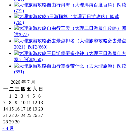
大理旅游攻略自由行洱海（大理洱海百度百科）
阅读
(772)
大理旅游攻略5日游预算（大理五日游攻略）
阅读
(765)
大理旅游攻略自由行三天（大理二日游最佳攻略）
阅
读(677)
大理旅游攻略必去景点排名（大理旅游攻略必去景点
2021）
阅读(669)
大理旅游攻略三日游需要多少钱（大理三日游最佳方
案）
阅读(650)
大理旅游攻略自由行需要带什么（去大理旅游）
阅读
(651)
2026 年 7 月
一
二
三
四
五
六
日
1
2
3
4
5
6
7
8
9
10
11
12
13
14
15
16
17
18
19
20
21
22
23
24
25
26
27
28
29
30
« 4 月