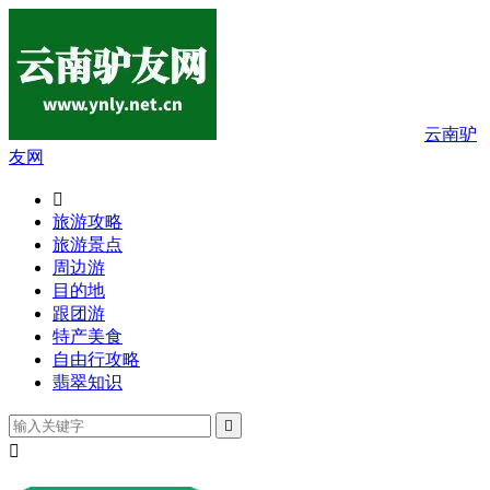
云南驴
友网

旅游攻略
旅游景点
周边游
目的地
跟团游
特产美食
自由行攻略
翡翠知识

