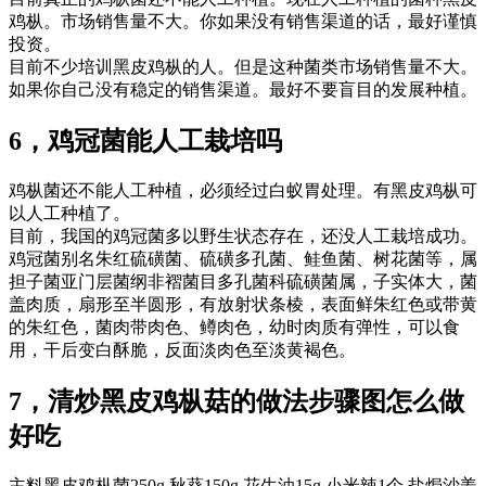
鸡枞。市场销售量不大。你如果没有销售渠道的话，最好谨慎
投资。
目前不少培训黑皮鸡枞的人。但是这种菌类市场销售量不大。
如果你自己没有稳定的销售渠道。最好不要盲目的发展种植。
6，鸡冠菌能人工栽培吗
鸡枞菌还不能人工种植，必须经过白蚁胃处理。有黑皮鸡枞可
以人工种植了。
目前，我国的鸡冠菌多以野生状态存在，还没人工栽培成功。
鸡冠菌别名朱红硫磺菌、硫磺多孔菌、鲑鱼菌、树花菌等，属
担子菌亚门层菌纲非褶菌目多孔菌科硫磺菌属，子实体大，菌
盖肉质，扇形至半圆形，有放射状条棱，表面鲜朱红色或带黄
的朱红色，菌肉带肉色、鳟肉色，幼时肉质有弹性，可以食
用，干后变白酥脆，反面淡肉色至淡黄褐色。
7，清炒黑皮鸡枞菇的做法步骤图怎么做
好吃
主料黑皮鸡枞菌250g 秋葵150g 花生油15g 小米辣1个 盐焗沙姜