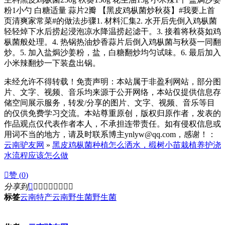
粉1小勺 白糖适量 蒜片2瓣 【黑皮鸡枞菌炒秋葵】#我要上首
页清爽家常菜#的做法步骤1. 材料汇集2. 水开后先倒入鸡枞菌
轻轻焯下水后捞起浸泡凉水降温捞起滤干。3. 接着将秋葵如鸡
枞菌般处理。4. 热锅热油炒香蒜片后倒入鸡枞菌与秋葵一同翻
炒。5. 加入盐焗沙姜粉，盐，白糖翻炒均匀试味。6. 最后加入
小米辣翻炒一下装盘出锅。
未经允许不得转载！免责声明：本站属于非盈利网站，部分图
片、文字、视频、音乐均来源于公开网络，本站仅提供信息存
储空间展示服务，转发/分享的图片、文字、视频、音乐等目
的仅供免费学习交流。本站尊重原创，版权归原作者，发表的
作品观点仅代表作者本人，不承担连带责任。如有侵权信息或
用词不当的地方，请及时联系博主ynlyw@qq.com，感谢！：
云南驴友网
»
黑皮鸡枞菌种植怎么洒水，椴树小苗栽植养护浇
水流程应该怎么做

赞 (
0
)
分享到









标签
云南特产
云南野生菌
野生菌