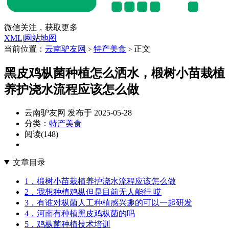
微信关注，获取更多
XML
|
网站地图
当前位置：
云南驴友网
特产美食
正文
>
>
黑皮鸡枞菌种植怎么洒水，椴树小苗栽植
养护浇水流程应该怎么做
云南驴友网 发布于 2025-05-28
分类：
特产美食
阅读(148)
文章目录
1，椴树小苗栽植养护浇水流程应该怎么做
2，我想种植鸡枞但是目前无人能行 哎
3，有谁对枞菌人工种植感兴趣的可以一起研发
4，河南有种植黑皮鸡枞菌的吗
5，鸡枞菌种植技术培训