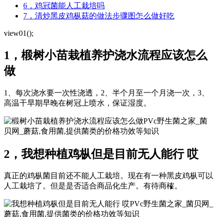
6，鸡冠菌能人工栽培吗
7，清炒黑皮鸡枞菇的做法步骤图怎么做好吃
view01();
1，椴树小苗栽植养护浇水流程应该怎么
做
1、每次浇水要一次性浇透，2、半个月至一个月浇一次，3、
高温干旱期早晚在树冠上喷水，保证湿度。
PVc野生菌之家_菌
贝网_蘑菇,食用菌,提供菌类的价格功效等知识
2，我想种植鸡枞但是目前无人能行 哎
真正的鸡枞菌目前还不能人工栽培。现在有一种黑皮鸡枞可以
人工栽培了。但是是否适合商品化生产。有待商榷。
PVc野生菌之家_菌贝网_
蘑菇,食用菌,提供菌类的价格功效等知识