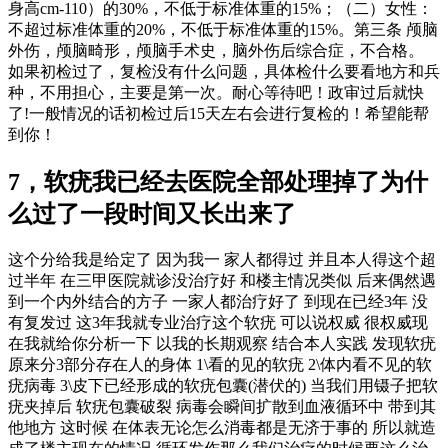
身高cm-110）的30%，不低于标准体重的15%；（二）女性：
不超过标准体重的20%，不低于标准体重的15%。第三条 颅脑
外伤，颅脑畸形，颅脑手术史，脑外伤后综合症，不合格。
如果初检过了，复检没有什么问题，具体检什么要看地方和兵
种，不用担心，主要是第一次。耐心等待吧！政审过后就快
了!一般情况的话初检过后15天左右会进行复检的！希望能帮
到你！
7，软疣我已经去医院全部处理掉了为什
么过了一段时间又长出来了
这个分给我是给定了 因为我一 家人都得过 并且本人得这个超
过半年 在三甲医院就诊没治疗好 和楼主情况类似 后来偶然遇
到一个内外结合的方子 一家人都治疗好了 到现在已经3年 没
有复发过 这3年我就专业治疗这个软疣 可以说权威 很权威现
在我就给你分析一下 以我的长期观察 结合本人实践 发现软疣
原来分3部分存在人的身体 1\看的见的软疣 2\体内看不见的软
疣病毒 3\皮下已经形成的软疣包囊(潜伏的) 当我们用镊子把软
疣夹掉后 软疣包囊破裂 病毒会瞬间扩散到血液循环中 带到其
他地方 这时候 在体表无论怎么消毒都是无济于事的 所以就造