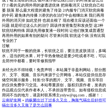
成了楼主现在的情况 循环发作那么我们治疗的时候要这么治
疗:1\看的见的用外用的渗透进疣体 把病毒消灭 让软疣自己枯
萎 脱落 那么最大程度的避免了传染 2/内服专门消灭软疣病毒
的中药 避免体内传播 3\潜伏的在治疗中会相继出来 我们再用
外用的消灭掉 如此坚持 也就去根了 现在楼主应该还面临一个
问题 就是经过这么久的治疗 因该伴发密集型和发炎型 这2种
软疣结构特殊 因该先用修复液一段时间 让他们恢复成普通型
再用外用的如果有别的疑问 尽管来问我 软疣这个病 没有比我
专业的了
过敏
软疣不同于一般的疣体，长软疣之后，要注意皮肤清洁，多喝
水，适当的吃水果，对于辛热食物还是要少吃或者不吃，可以
去郑州中都看，要时常修剪指甲
未经允许不得转载！免责声明：本站属于非盈利网站，部分图
片、文字、视频、音乐均来源于公开网络，本站仅提供信息存
储空间展示服务，转发/分享的图片、文字、视频、音乐等目
的仅供免费学习交流。本站尊重原创，版权归原作者，发表的
作品观点仅代表作者本人，不承担连带责任。如有侵权信息或
用词不当的地方，请及时联系博主ynlyw@qq.com，感谢！：
云南驴友网
»
鸡枞菌出过了过多久又出，胸胀气嗝出后好些可
嗝出没多久又胀了是怎么回事