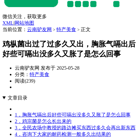
微信关注，获取更多
XML
|
网站地图
当前位置：
云南驴友网
特产美食
正文
>
>
鸡枞菌出过了过多久又出，胸胀气嗝出后
好些可嗝出没多久又胀了是怎么回事
云南驴友网 发布于 2025-05-28
分类：
特产美食
阅读(239)
文章目录
1，胸胀气嗝出后好些可嗝出没多久又胀了是怎么回事
2，鸡宗菌是怎么长出来的
3，全民农场中教授的路边摊买东西过多久会再出新东西
4，咨询下大家的耐药检测一般多久出结果的