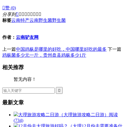

赞 (
0
)
分享到









标签
云南特产
云南野生菌
野生菌
作者：
云南驴友网
上一篇
中国鸡枞是哪里的好吃，中国哪里好吃的最多
下一篇
鸡枞菌多少元一斤，贵州盘县鸡枞多少1斤
相关推荐
暂无内容！

最新文章
大理旅游攻略二日游（大理旅游攻略二日游）
阅读
(734)
12月份去大理旅游好吗？（大理12月份去需要准备什