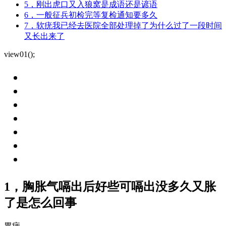
5，刚出虎口又入狼窝是成语还是谚语
6，一般征兵初检完等复检通知要多久
7，软疣我已经去医院全部处理掉了为什么过了一段时间
又长出来了
view01();
1，胸胀气嗝出后好些可嗝出没多久又胀
了是怎么回事
胃病，