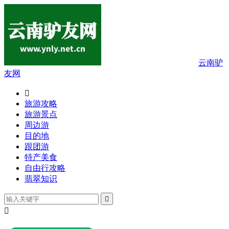
云南驴
友网

旅游攻略
旅游景点
周边游
目的地
跟团游
特产美食
自由行攻略
翡翠知识

