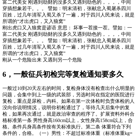
富二代美女 刚遇到劫财的没多久又遇到劫色的，，，，中间
穿插想象若干。。。 譬如：明末清初，张献忠入蜀屠杀四川
百姓，过几年清军入蜀又杀了一遍，对于四川人民来说，就是
所谓的“才出虎口，又入狼窝”
刚出虎口又入狼窝是谚语 意思： 坏事一茬接一茬。譬如：一
富二代美女 刚遇到劫财的没多久又遇到劫色的，，，，中间
穿插想象若干。。。 譬如：明末清初，张献忠入蜀屠杀四川
百姓，过几年清军入蜀又杀了一遍，对于四川人民来说，就是
所谓的“才出虎口，又入狼窝”
刚从一个危险出来 又遇到另一个危险
6，一般征兵初检完等复检通知要多久
一般过10到20天左右的时间，复检身体没有检查出什么明显的
问题，会集中到上一级的武装部，另选时间在指定的医院进行
复检，重点是尿检，内科。如果在第一次体检时负责体检的人
没向你说明情况，说明你初检通过了，等待几天后集中的复
检，如果再次通过，就是政治审查的程序了。扩展资料外科合
格标准第一条 男性身高160cm以上，女性身高158cm以上，合
格。条件兵身高条件按有关标准执行。第二条 体重符合下列
条件的，合格。（一）男性：不超过标准体重（标准体重kg=