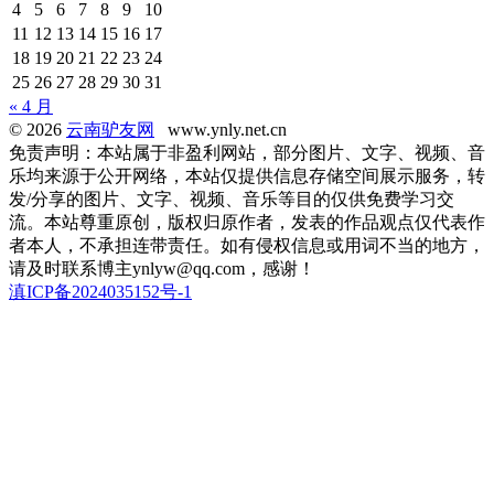
4
5
6
7
8
9
10
11
12
13
14
15
16
17
18
19
20
21
22
23
24
25
26
27
28
29
30
31
« 4 月
© 2026
云南驴友网
www.ynly.net.cn
免责声明：本站属于非盈利网站，部分图片、文字、视频、音
乐均来源于公开网络，本站仅提供信息存储空间展示服务，转
发/分享的图片、文字、视频、音乐等目的仅供免费学习交
流。本站尊重原创，版权归原作者，发表的作品观点仅代表作
者本人，不承担连带责任。如有侵权信息或用词不当的地方，
请及时联系博主ynlyw@qq.com，感谢！
滇ICP备2024035152号-1