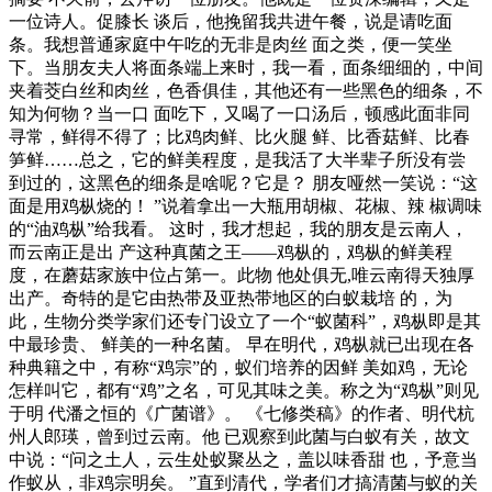
一位诗人。促膝长 谈后，他挽留我共进午餐，说是请吃面
条。我想普通家庭中午吃的无非是肉丝 面之类，便一笑坐
下。当朋友夫人将面条端上来时，我一看，面条细细的，中间
夹着茭白丝和肉丝，色香俱佳，其他还有一些黑色的细条，不
知为何物？当一口 面吃下，又喝了一口汤后，顿感此面非同
寻常，鲜得不得了；比鸡肉鲜、比火腿 鲜、比香菇鲜、比春
笋鲜……总之，它的鲜美程度，是我活了大半辈子所没有尝
到过的，这黑色的细条是啥呢？它是？ 朋友哑然一笑说：“这
面是用鸡枞烧的！ ”说着拿出一大瓶用胡椒、花椒、辣 椒调味
的“油鸡枞”给我看。 这时，我才想起，我的朋友是云南人，
而云南正是出 产这种真菌之王——鸡枞的，鸡枞的鲜美程
度，在蘑菇家族中位占第一。此物 他处俱无,唯云南得天独厚
出产。奇特的是它由热带及亚热带地区的白蚁栽培 的，为
此，生物分类学家们还专门设立了一个“蚁菌科”，鸡枞即是其
中最珍贵、 鲜美的一种名菌。 早在明代，鸡枞就已出现在各
种典籍之中，有称“鸡宗”的，蚁们培养的因鲜 美如鸡，无论
怎样叫它，都有“鸡”之名，可见其味之美。称之为“鸡枞”则见
于明 代潘之恒的《广菌谱》。 《七修类稿》的作者、明代杭
州人郎瑛，曾到过云南。他 已观察到此菌与白蚁有关，故文
中说：“问之土人，云生处蚁聚丛之，盖以味香甜 也，予意当
作蚁从，非鸡宗明矣。 ”直到清代，学者们才搞清菌与蚁的关