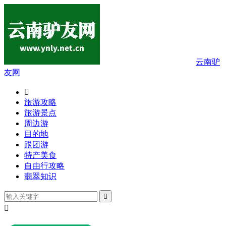
云南驴
友网

旅游攻略
旅游景点
周边游
目的地
跟团游
特产美食
自由行攻略
翡翠知识

