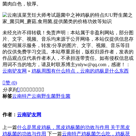
菌肉白色，较厚。
fUU野生菌之
家_菌贝网_蘑菇,食用菌,提供菌类的价格功效等知识
未经允许不得转载！免责声明：本站属于非盈利网站，部分图
片、文字、视频、音乐均来源于公开网络，本站仅提供信息存
储空间展示服务，转发/分享的图片、文字、视频、音乐等目
的仅供免费学习交流。本站尊重原创，版权归原作者，发表的
作品观点仅代表作者本人，不承担连带责任。如有侵权信息或
用词不当的地方，请及时联系博主ynlyw@qq.com，感谢！：
云南驴友网
»
鸡枞周围有什么特点，云南的鸡枞是什么东西

赞 (
0
)
分享到









标签
云南特产
云南野生菌
野生菌
作者：
云南驴友网
上一篇
什么是黑皮鸡枞，黑皮鸡枞菌的功效与作用 关于黑皮
鸡枞菌的功效与作用
下一篇
云南特产鸡枞菌怎么吃，鸡枞茯