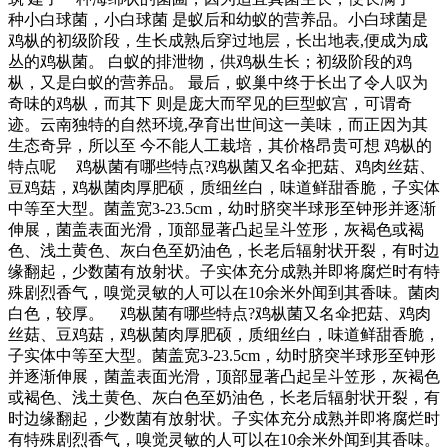
种小白球菌，小白球菌 是蚁后和幼蚁的营养品。小白球菌是
鸡枞的初级阶段，生长成熟后穿过地层，长出地表,便成为成
丛的鸡枞菌。 白蚁的排泄物，供鸡枞生长；初级阶段的鸡
枞，又是白蚁的营养品。 最后，蚁巢中终于长出了令人叹为
奇味的鸡枞，而其下 则是庞大而罕见的巨型蚁宫，可谓奇
迹。云南独特的自然环境,孕育出世间这一美味，而正因为其
生态奇异，所以至 今不能人工栽培，其价格昂贵可想 鸡枞的
特点呢 鸡枞菌有哪些特点?鸡枞菌又名伞把菇、鸡肉丝菇、
豆鸡菇，鸡枞菌肉厚肥硕，质细丝白，味道鲜甜香脆，子实体
中等至大型。菌盖宽3-23.5cm，幼时脐突半球形至钟形并逐渐
伸展，菌盖表面光滑，顶部显著凸起呈斗笠形，灰褐色或褐
色、浅土黄色、灰白色至奶油色，长老后辐射状开裂，有时边
缘翻起，少数菌有放射状。子实体充分成熟并即将腐烂时有特
殊剧烈香气，嗅觉灵敏的人可以在10余米外闻到其香味。菌肉
白色，较厚。 鸡枞菌有哪些特点?鸡枞菌又名伞把菇、鸡肉
丝菇、豆鸡菇，鸡枞菌肉厚肥硕，质细丝白，味道鲜甜香脆，
子实体中等至大型。菌盖宽3-23.5cm，幼时脐突半球形至钟形
并逐渐伸展，菌盖表面光滑，顶部显著凸起呈斗笠形，灰褐色
或褐色、浅土黄色、灰白色至奶油色，长老后辐射状开裂，有
时边缘翻起，少数菌有放射状。子实体充分成熟并即将腐烂时
有特殊剧烈香气，嗅觉灵敏的人可以在10余米外闻到其香味。