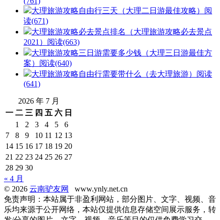
(761)
大理旅游攻略自由行三天（大理二日游最佳攻略）
阅
读(671)
大理旅游攻略必去景点排名（大理旅游攻略必去景点
2021）
阅读(663)
大理旅游攻略三日游需要多少钱（大理三日游最佳方
案）
阅读(640)
大理旅游攻略自由行需要带什么（去大理旅游）
阅读
(641)
2026 年 7 月
一
二
三
四
五
六
日
1
2
3
4
5
6
7
8
9
10
11
12
13
14
15
16
17
18
19
20
21
22
23
24
25
26
27
28
29
30
« 4 月
© 2026
云南驴友网
www.ynly.net.cn
免责声明：本站属于非盈利网站，部分图片、文字、视频、音
乐均来源于公开网络，本站仅提供信息存储空间展示服务，转
发/分享的图片、文字、视频、音乐等目的仅供免费学习交