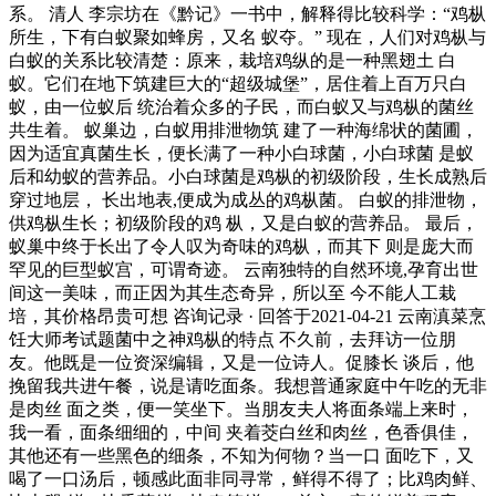
系。 清人 李宗坊在《黔记》一书中，解释得比较科学：“鸡枞
所生，下有白蚁聚如蜂房，又名 蚁夺。” 现在，人们对鸡枞与
白蚁的关系比较清楚：原来，栽培鸡纵的是一种黑翅土 白
蚁。它们在地下筑建巨大的“超级城堡”，居住着上百万只白
蚁，由一位蚁后 统治着众多的子民，而白蚁又与鸡枞的菌丝
共生着。 蚁巢边，白蚁用排泄物筑 建了一种海绵状的菌圃，
因为适宜真菌生长，便长满了一种小白球菌，小白球菌 是蚁
后和幼蚁的营养品。小白球菌是鸡枞的初级阶段，生长成熟后
穿过地层， 长出地表,便成为成丛的鸡枞菌。 白蚁的排泄物，
供鸡枞生长；初级阶段的鸡 枞，又是白蚁的营养品。 最后，
蚁巢中终于长出了令人叹为奇味的鸡枞，而其下 则是庞大而
罕见的巨型蚁宫，可谓奇迹。 云南独特的自然环境,孕育出世
间这一美味，而正因为其生态奇异，所以至 今不能人工栽
培，其价格昂贵可想 咨询记录 · 回答于2021-04-21 云南滇菜烹
饪大师考试题菌中之神鸡枞的特点 不久前，去拜访一位朋
友。他既是一位资深编辑，又是一位诗人。促膝长 谈后，他
挽留我共进午餐，说是请吃面条。我想普通家庭中午吃的无非
是肉丝 面之类，便一笑坐下。当朋友夫人将面条端上来时，
我一看，面条细细的，中间 夹着茭白丝和肉丝，色香俱佳，
其他还有一些黑色的细条，不知为何物？当一口 面吃下，又
喝了一口汤后，顿感此面非同寻常，鲜得不得了；比鸡肉鲜、