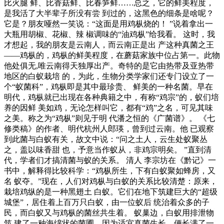
比火腿 鲜、比香菇鲜、比春笋鲜……总之，它的鲜美程度，
是我活了大半辈子所没有尝 到过的，这黑色的细条是啥呢？
它是？朋友哑然一笑说：“这面是用鸡枞烧的！ ”说着拿出一
大瓶用胡椒、花椒、辣 椒调味的“油鸡枞”给我看。 这时，我
才想起，我的朋友是云南人，而云南正是出 产这种真菌之王
——鸡枞的，鸡枞的鲜美程度，在蘑菇家族中位占第一。此物
他处俱无,唯云南得天独厚出产。奇特的是它由热带及亚热带
地区的白蚁栽培 的，为此，生物分类学家们还专门设立了一
个“蚁菌科”，鸡枞即是其中最珍贵、 鲜美的一种名菌。早在
明代，鸡枞就已出现在各种典籍之中，有称“鸡宗”的，蚁们培
养的因鲜 美如鸡，无论怎样叫它，都有“鸡”之名，可见其味
之美。称之为“鸡枞”则见于明 代潘之恒的《广菌谱》。 《七
修类稿》的作者、明代杭州人郎瑛，曾到过云南。他 已观察
到此菌与白蚁有关，故文中说：“问之土人，云生处蚁聚丛
之，盖以味香甜 也，予意当作蚁从，非鸡宗明矣。 ”直到清
代，学者们才搞清菌与蚁的关系。 清人 李宗坊在《黔记》一
书中，解释得比较科学：“鸡枞所生，下有白蚁聚如蜂房，又
名 蚁夺。”现在，人们对鸡枞与白蚁的关系比较清楚：原来，
栽培鸡纵的是一种黑翅土 白蚁。它们在地下筑建巨大的“超级
城堡”，居住着上百万只白蚁，由一位蚁后 统治着众多的子
民，而白蚁又与鸡枞的菌丝共生着。 蚁巢边，白蚁用排泄物
筑 建了一种海绵状的菌圃，因为适宜真菌生长，便长满了一