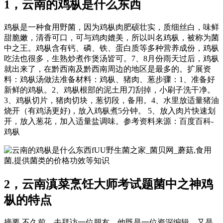
1，云南的鸡枞是什么东西
鸡枞是一种食用野菌，因为鸡枞肉肥硕壮实，质细丝白，味鲜
甜脆嫩，清香可口，可与鸡肉媲美，所以叫名鸡枞，被称为菌
中之王。鸡枞含有钙、磷、铁、蛋白质等多种营养成份，鸡枞
吃法也很多，生熟炒煮作煲汤皆可。7、8月份雨天过后，鸡枞
就出来了，在黔西南及黔西南周边的地区是最多的。扩展资
料：鸡枞汤做法准备材料：鸡枞、猪肉、葱步骤：1、准备好
新鲜的鸡枞。2、鸡枞根部的泥土用刀刮掉，小刷子洗干净。
3、鸡枞切片，猪肉切块，葱切段，备用。4、水里放适量猪油
烧开（有鸡汤更好)，放入鸡枞煮5分钟。 5、放入肉片快速划
开，放入葱花，加入适量盐调味。参考资料来源：百度百科-
鸡枞
fUU野生菌之家_菌贝网_蘑菇,食用
菌,提供菌类的价格功效等知识
2，云南滇菜烹饪大师考试题菌中之神鸡
枞的特点
摘要 不久前，去拜访一位朋友。他既是一位资深编辑，又是