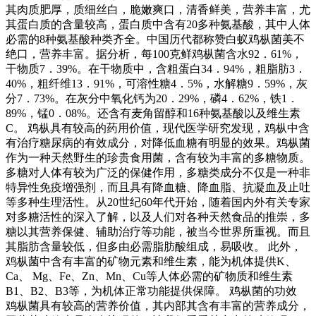
其肉质肥厚，质细丝白，脆嫩爽口，清香鲜美，营养丰富，尤
其蛋白质的含量较高，蛋白质中含有20多种氨基酸，其中人体
必需的8种氨基酸种类齐全。中国历代都称赞白蚁鸡枞菌美不
绝口，营养丰富。据分析，每100克鲜鸡枞菌含水92．61%，
干物质7．39%。在干物质中，含粗蛋白34．94%，粗脂肪3．
40%，粗纤维13．91%，可溶性糖4．5%，水解糖9．59%，灰
分7．73%。在灰分中氧化钙为20．29%，磷4．62%，铁1．
89%，锰0．08%。还含有麦角留醇和16种氨基酸以及维生素
C。 鸡枞具有较高的药用价值，现代医学研究发现，鸡枞中含
有治疗糖尿病的有效成分，对降低血糖有明显的效果。鸡枞菌
作为一种天然野生的珍贵食用菌，含有较为丰富的多糖物质。
多糖对人体有较为广泛的保健作用，多糖类成分不仅是一种非
特异性免疫增强剂，而且具有降血糖、降血脂、抗凝血及止吐
等多种生理活性。从20世纪60年代开始，随着国内外有关专家
对多糖活性的深入了解，以及人们对各种天然食品的推崇，多
糖以其营养保健、辅助治疗等功能，被当今世界所重视。而且
其脂肪含量较低，但多由必需脂肪酸组成，易吸收。 此外，
鸡枞菌中含有丰富的矿物元素和维生素，能为机体提供K、
Ca、 Mg、Fe、Zn、Mn、Cu等人体必需的矿物质和维生素
B1、B2、B3等，为机体正常功能提供保障。 鸡枞菌的功效
鸡枞菌具有较高的营养价值，其内部其含有丰富的营养成分，