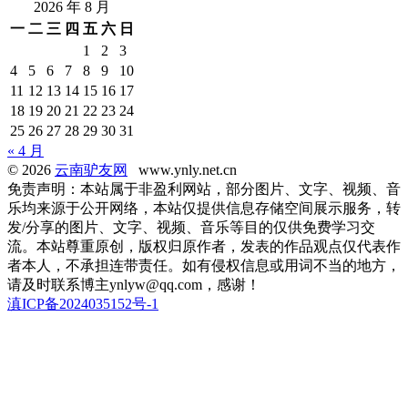
2026 年 8 月
一
二
三
四
五
六
日
1
2
3
4
5
6
7
8
9
10
11
12
13
14
15
16
17
18
19
20
21
22
23
24
25
26
27
28
29
30
31
« 4 月
© 2026
云南驴友网
www.ynly.net.cn
免责声明：本站属于非盈利网站，部分图片、文字、视频、音
乐均来源于公开网络，本站仅提供信息存储空间展示服务，转
发/分享的图片、文字、视频、音乐等目的仅供免费学习交
流。本站尊重原创，版权归原作者，发表的作品观点仅代表作
者本人，不承担连带责任。如有侵权信息或用词不当的地方，
请及时联系博主ynlyw@qq.com，感谢！
滇ICP备2024035152号-1