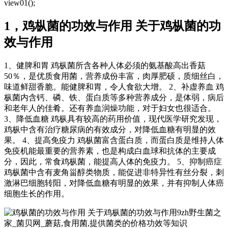
view01();
1，鸡枞菌的功效与作用 关于鸡枞菌的功
效与作用
1、健脾和胃 鸡枞菌所含各种人体必须的氨基酸高出香菇
50％，是优质食用菌，营养成份丰富，肉厚肥硕，质细丝白，
味道鲜甜香脆。能健脾和胃，令人食欲大增。 2、补虚养血 鸡
枞菌内含钙、磷、铁、蛋白质等多种营养成分，是体弱，病后
和老年人的佳肴。还有养血润燥功能，对于妇女也很适合。
3、降低血糖 鸡枞具有较高的药用价值，现代医学研究发现，
鸡枞中含有治疗糖尿病的有效成分，对降低血糖有明显的效
果。 4、提高免疫力 鸡枞菌富含蛋白质，而蛋白质是维持人体
免疫机能最重要的营养素，也是构成白血球和抗体的主要成
分，因此，常食鸡枞菌，能提高人体的免疫力。 5、抑制癌症
鸡枞菌中含有麦角甾醇类物质，能促进非特异性有丝分裂，刺
激淋巴细胞转阳，对降低血糖有明显的效果，并有抑制人体癌
细胞生长的作用。
9zh野生菌之
家_菌贝网_蘑菇,食用菌,提供菌类的价格功效等知识