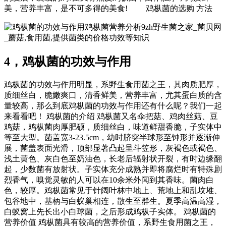
美，营养丰富，是不可多得的美食! 鸡枞菌的选购 方法
9zh野生菌之家_菌贝网
_蘑菇,食用菌,提供菌类的价格功效等知识
4，鸡枞菌的功效与作用
鸡枞菌的功效与作用明显，系野生食用菌之王，其肉质肥厚，
质细丝白，脆嫩爽口，清香鲜美，营养丰富，尤其蛋白质的含
量较高，那么到底鸡枞菌的功效与作用还有什么呢？我们一起
来看看吧！ 鸡枞菌的介绍 鸡枞菌又名伞把菇、鸡肉丝菇、豆
鸡菇，鸡枞菌肉厚肥硕，质细丝白，味道鲜甜香脆，子实体中
等至大型。菌盖宽3-23.5cm，幼时脐突半球形至钟形并逐渐伸
展，菌盖表面光滑，顶部显著凸起呈斗笠形，灰褐色或褐色、
浅土黄色、灰白色至奶油色，长老后辐射状开裂，有时边缘翻
起，少数菌有放射状。子实体充分成熟并即将腐烂时有特殊剧
烈香气，嗅觉灵敏的人可以在10余米外闻到其香味。菌肉白
色，较厚。鸡枞菌常见于针阔叶林中地上、荒地上和乱坟堆、
包谷地中，基柄与白蚁巢相连，散生至群生。夏季高温高湿，
白蚁窝上先长出小白球菌，之后形成鸡枞子实体。 鸡枞菌的
营养价值 鸡枞菌具有较高的营养价值，系野生食用菌之王，