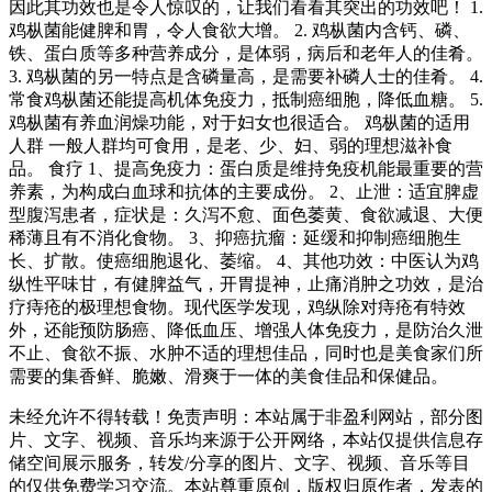
因此其功效也是令人惊叹的，让我们看看其突出的功效吧！ 1.
鸡枞菌能健脾和胃，令人食欲大增。 2. 鸡枞菌内含钙、磷、
铁、蛋白质等多种营养成分，是体弱，病后和老年人的佳肴。
3. 鸡枞菌的另一特点是含磷量高，是需要补磷人士的佳肴。 4.
常食鸡枞菌还能提高机体免疫力，抵制癌细胞，降低血糖。 5.
鸡枞菌有养血润燥功能，对于妇女也很适合。 鸡枞菌的适用
人群 一般人群均可食用，是老、少、妇、弱的理想滋补食
品。 食疗 1、提高免疫力：蛋白质是维持免疫机能最重要的营
养素，为构成白血球和抗体的主要成份。 2、止泄：适宜脾虚
型腹泻患者，症状是：久泻不愈、面色萎黄、食欲减退、大便
稀薄且有不消化食物。 3、抑癌抗瘤：延缓和抑制癌细胞生
长、扩散。使癌细胞退化、萎缩。 4、其他功效：中医认为鸡
纵性平味甘，有健脾益气，开胃提神，止痛消肿之功效，是治
疗痔疮的极理想食物。现代医学发现，鸡纵除对痔疮有特效
外，还能预防肠癌、降低血压、增强人体免疫力，是防治久泄
不止、食欲不振、水肿不适的理想佳品，同时也是美食家们所
需要的集香鲜、脆嫩、滑爽于一体的美食佳品和保健品。
未经允许不得转载！免责声明：本站属于非盈利网站，部分图
片、文字、视频、音乐均来源于公开网络，本站仅提供信息存
储空间展示服务，转发/分享的图片、文字、视频、音乐等目
的仅供免费学习交流。本站尊重原创，版权归原作者，发表的