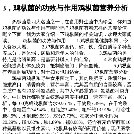
3，鸡枞菌的功效与作用鸡枞菌营养分析
鸡枞菌是四大名菌之一，在食用野生菌中为珍品，你知道
鸡枞菌的功效与作用有哪些吗？鸡枞菌有着怎样的营养价值
呢？下面，我为大家介绍一下鸡枞菌的相关知识，欢迎大家阅
读。 鸡枞菌的功效与作用 1.鸡枞菌能健脾和胃，令
人食欲大增。 2.鸡枞菌内含钙、磷、铁、蛋白质等多种营
养成分，是体弱，病后和老年人的佳肴。 3.鸡枞菌的另一
特点是含磷量高，是需要补磷人士的佳肴。 4.常食鸡枞菌
还能提高机体免疫力，抵制癌细胞，降低血糖。 5.鸡枞菌
有养血润燥功能，对于妇女也很适合。 鸡枞菌营养分析
鸡枞菌鸡枞系野生食用菌之王，其肉质肥厚，质细丝白，
脆嫩爽口，清香鲜美，营养丰富，尤其蛋白质的含量较高，蛋
白质中含有20多种氨基酸，其中人体必需的8种氨基酸种类齐
全。中国历代都称赞白蚁鸡枞菌美不绝口，营养丰富。据分
析，每100克鲜鸡枞菌含水92.61%，干物质7.39%。在干物质
中，含粗蛋白34.94%，粗脂肪3.40%，粗纤维13.91%，可溶性
糖4.5%，水解糖9.59%，灰分7.73%。在灰分中氧化钙为
20.29%，磷4.62%，铁1.89%，锰0.08%。还含有麦角留醇和16
种氨基酸以及维生素C。鸡枞具有较高的药用价值，现代医学