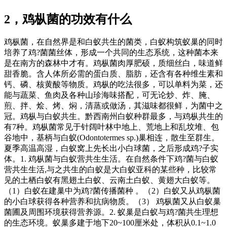
2，鸡枞菌的功效有什么
鸡枞菌，在自然界是和白蚁共生的菌类，白蚁构筑蚁巢的同时
培养了鸡?菌菌丝体，形成一个共同的生态系统，这种菌本来
是在南方的森林中才有。鸡枞菌肉厚肥硕，质细丝白，味道鲜
甜香脆。含人体所必需的蛋白质、脂肪，还含有各种维生素和
钙、磷、核黄酸等物质。鸡枞的吃法很多，可以单料为菜，还
能与蔬菜、鱼肉及各种山珍海味搭配，可无论炒、炸、腌、
煎、拌、烩、烤、焖，清蒸或做汤，其滋味都很鲜，为菌中之
冠。鸡枞与白蚁共生。黔西南州白蚁种群最多，与鸡枞共生的
有7种。鸡枞菌常见于针阔叶林中地上、荒地上和乱坟堆、包
谷地中，基柄与白蚁(Odontotermes sp.)巢相连，散生至群生。
夏季高温高湿，白蚁窝上先长出小白球菌，之后形成鸡?子实
体。1. 鸡枞菌与白蚁营共生生活。在自然条件下鸡?菌与白蚁
营共生生活,与之共生的白蚁是大白蚁亚科的某些种，比较常
见的土栖白蚁有黑翅土白蚁、云南土白蚁、黄翅大白蚁等。
（1）白蚁在建巢中为鸡?菌传播菌种 。（2）白蚁又从鸡枞菌
的小白球获得各种营养和抗病物质。（3） 鸡枞菌又从白蚁巢
菌圃及周围环境获得营养源。2. 蚁巢是白蚁与鸡?菌共生理想
的生态环境。蚁巢多建于地下20~100厘米处，体积从0.1~1.0