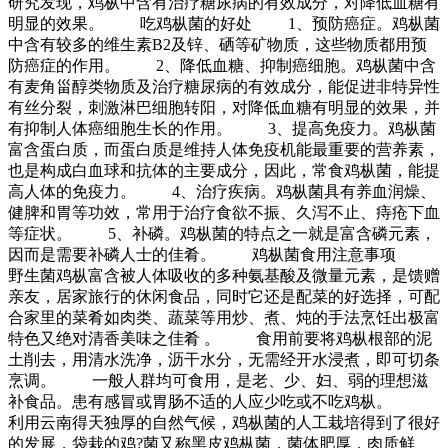
研究发现，鸡枞中含有治疗糖尿病的有效成分，对降低血糖有
明显的效果。 吃鸡枞菌的好处 1、预防癌症。鸡枞菌
中含有较多的维生素B2及锌、硒等矿物质，这些物质都用预
防癌症的作用。 2、降低血糖、抑制癌细胞。鸡枞菌中含
有麦角甾醇类物质及治疗糖尿病的有效成分，能促进非特异性
有丝分裂，刺激淋巴细胞转阳，对降低血糖有明显的效果，并
有抑制人体癌细胞生长的作用。 3、提高免疫力。鸡枞菌
富含蛋白质，而蛋白质是维持人体免疫机能最重要的营养素，
也是构成白血球和抗体的主要成分，因此，常食鸡枞菌，能提
高人体的免疫力。 4、治疗疾病。鸡枞菌具有养血润燥、
健脾和胃等功效，常用于治疗食欲不振、久泻不止、痔疮下血
等症状。 5、补磷。鸡枞菌的特点之一就是富含磷元素，
因而是需要补磷人士的佳肴。 鸡枞菌食用注意事项
野生菌鸡枞富含被人体吸收的多种氨基酸及微量元素，是馈赠
亲友，居家旅行的休闲食品，同时它还是配菜的好选择，可配
合家里的菜肴如肉类、蔬菜等用炒、煮、炖的手法烹饪出极富
特色又绝对清香美味之佳肴 。 食用前要将鸡枞根部的泥
土削去，用清水洗净，沥干水分，无需经开水浸煮，即可切条
烹调。 一般人群均可食用，是老、少、妇、弱的理想滋
补食品。患有感冒或胃肠不适的人应少吃或不吃鸡枞。
利用云南得天独厚的自然气候，鸡枞菌的人工栽培得到了很好
的发展，袋栽的鸡?菌又称黑皮鸡枞菌，菌体肥厚，肉质鲜