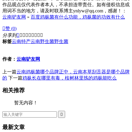
作品观点仅代表作者本人，不承担连带责任。如有侵权信息或
用词不当的地方，请及时联系博主ynlyw@qq.com，感谢！：
云南驴友网
»
百度鸡枞菌有什么功能，鸡枞菌的功效有什么

赞 (
0
)
分享到









标签
云南特产
云南野生菌
野生菌
作者：
云南驴友网
上一篇
云南鸡枞菌哪个品牌正中，云南本草刮舌器是哪个品牌
的
下一篇
鸡枞长在哪里有毒，桉树林里拣的鸡枞能吃么
相关推荐
暂无内容！

最新文章