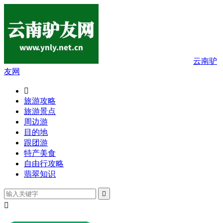
云南驴
友网

旅游攻略
旅游景点
周边游
目的地
跟团游
特产美食
自由行攻略
翡翠知识

