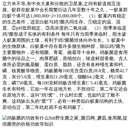
立方米不等,有中央大巢和分散的卫星巢,之间有蚁道相互连
接。蚁群在蚁巢中会长期繁衍达几年至数十年之久，一蚁巢群
白蚁个体可达1,000,000~2×10,000,000个。（1）蚁巢内有稳定
的生态条件，适宜白蚁与鸡?菌共同生存。①稳定的温、湿
度。②pH低而稳定。③高浓度的二氧化碳。（2）雨季来临是
鸡?菌形成子实体的有利条件 每年只有当雨季来临时，雨水渗
入蚁巢周围的土壤，有利于鸡?菌菌丝体向外生长。3. 蚁巢中
的生物群体。白蚁巢中存在着许多微生物种群，除以鸡?菌为
主要菌物外，还有细菌、青霉、曲霉等十余种。鸡枞菌是食用
菌中的珍品之一。肉厚肥硕，质细丝白，味道鲜甜香脆。含人
体所必需的氨基酸、蛋白质、脂肪，还含有各种维生素和钙、
磷、核黄酸等物质。鸡枞菌每100克含蛋白质28.8克，糖类42.7
克，灰分5.6克，维生素B21.20毫克，烟酸64.2毫克，钙23毫
克，磷750毫克。每100克鲜鸡枞含维生素C 5.41毫克。鸡枞菌
生长有特性，它如一年在这地方长，不扰动它，第二年它还会
在原地方长，这叫“鸡?窝”，什么时出窝，也如约定了般不
爽。这鸡纵出头的“窝”下，必有一种类似白蚁巢结构的土块。
若动虫迁，第二年此处就不会有鸡枞了。
9zh野生菌之家_菌贝网_蘑菇,食用菌,提
供菌类的价格功效等知识