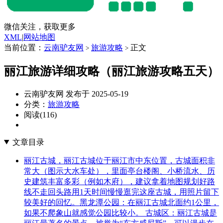
微信关注，获取更多
XML
|
网站地图
当前位置：
云南驴友网
旅游攻略
正文
>
>
丽江旅游详细攻略（丽江旅游攻略五天）
云南驴友网 发布于 2025-05-19
分类：
旅游攻略
阅读(116)
文章目录
丽江古城，丽江古城位于丽江市中东位置，古城面积非
常大（图示大水车处），里面亭台楼阁、小桥流水、历
史建筑丰富多彩（例如木府），建议拿着地图规划好路
线不走回头路用1天时间慢慢逛完这座古城，用照片留下
较美好的回忆。黑龙潭公园：在丽江古城北面约1公里，
如果不爬象山就感觉公园比较小。 古城区：丽江古城是