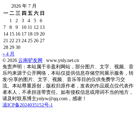
2026 年 7 月
一
二
三
四
五
六
日
1
2
3
4
5
6
7
8
9
10
11
12
13
14
15
16
17
18
19
20
21
22
23
24
25
26
27
28
29
30
« 4 月
© 2026
云南驴友网
www.ynly.net.cn
免责声明：本站属于非盈利网站，部分图片、文字、视频、音
乐均来源于公开网络，本站仅提供信息存储空间展示服务，转
发/分享的图片、文字、视频、音乐等目的仅供免费学习交
流。本站尊重原创，版权归原作者，发表的作品观点仅代表作
者本人，不承担连带责任。如有侵权信息或用词不当的地方，
请及时联系博主ynlyw@qq.com，感谢！
滇ICP备2024035152号-1