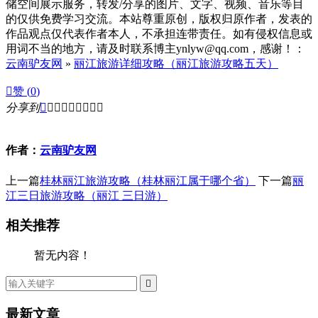
储空间展示服务，转发/分享的图片、文字、视频、音乐等目
的仅供免费学习交流。本站尊重原创，版权归原作者，发表的
作品观点仅代表作者本人，不承担连带责任。如有侵权信息或
用词不当的地方，请及时联系博主ynlyw@qq.com，感谢！：
云南驴友网
»
丽江旅游详细攻略（丽江旅游攻略五天）

赞 (
0
)
分享到









作者：
云南驴友网
上一篇
桂林丽江旅游攻略（桂林丽江属于哪个省）
下一篇
丽
江三日旅游攻略（丽江 三日游）
相关推荐
暂无内容！

最新文章