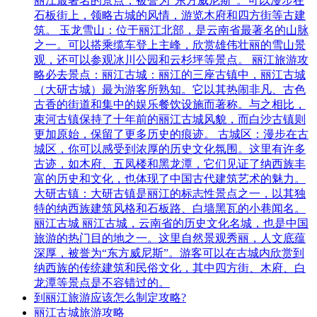
丽江最著名的景点，被誉为“东方威尼斯”。可以漫步在
石板街上，领略古城的风情，游览木府和四方街等古建
筑。 玉龙雪山：位于丽江北部，是云南省最著名的山脉
之一。可以搭乘缆车登上主峰，欣赏雄伟壮丽的雪山景
观，还可以参观冰川公园和云杉坪等景点。 丽江旅游攻
略必去景点：丽江古城：丽江的三座古镇中，丽江古城
（大研古城）最为游客所熟知。它以其热闹非凡、古色
古香的街道和集中的娱乐餐饮设施而著称。与之相比，
束河古镇保持了十年前的丽江古城风貌，而白沙古镇则
更加原始，保留了更多历史的痕迹。 古城区：漫步在古
城区，你可以感受到浓厚的历史文化氛围。这里有许多
古迹，如木府、五凤楼和黑龙潭，它们见证了纳西族丰
富的历史和文化，也体现了中国古代建筑艺术的魅力。
大研古镇：大研古镇是丽江的标志性景点之一，以其独
特的纳西族建筑风格和石板路、白墙黑瓦的小巷闻名。
丽江古城 丽江古城，云南省的历史文化名城，也是中国
旅游的热门目的地之一。这里自然景观秀丽，人文底蕴
深厚，被誉为“东方威尼斯”。游客可以在古城内欣赏到
纳西族的传统建筑和民俗文化，其中四方街、木府、白
龙潭等景点是不容错过的。
到丽江旅游应该怎么制定攻略?
丽江古城旅游攻略