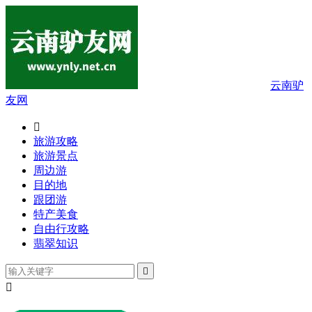
云南驴
友网

旅游攻略
旅游景点
周边游
目的地
跟团游
特产美食
自由行攻略
翡翠知识

