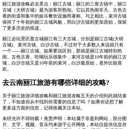
丽江旅游攻略必去景点：丽江古城：丽江的三座古镇中，丽江
古城（大研古城）最为游客所熟知。它以其热闹非凡、古色古
香的街道和集中的娱乐餐饮设施而著称。与之相比，束河古镇
保持了十年前的丽江古城风貌，而白沙古镇则更加原始，保留
了更多历史的痕迹。
丽江必玩景区逛古城丽江有三大古城，分别是丽江古城(大研
古城)、束河古镇、白沙古镇，不过对于大多数人来说就只有
一个——丽江古城。如果要说区别，那就是丽江古城特别热
闹、古色古香、吃喝玩乐很集中，束河古镇是10年前的丽江古
城，白沙古镇又是10年前的束河，白沙最原始，老外比较喜
欢。
去云南丽江旅游有哪些详细的攻略?
关于丽江旅游详细攻略和丽江旅游攻略五天的介绍到此就结束
了，不知道你从中找到你需要的信息了吗 ？如果你还想了解
更多这方面的信息，记得收藏关注本站。
未经允许不得转载！免责声明：本站属于非盈利网站，部分图
片、文字、视频、音乐均来源于公开网络，本站仅提供信息存