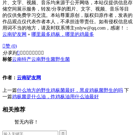
片、文字、视频、音乐均来源于公开网络，本站仅提供信息存
储空间展示服务，转发/分享的图片、文字、视频、音乐等目
的仅供免费学习交流。本站尊重原创，版权归原作者，发表的
作品观点仅代表作者本人，不承担连带责任。如有侵权信息或
用词不当的地方，请及时联系博主ynlyw@qq.com，感谢！：
云南驴友网
»
哪里最多鸡枞，哪里的鸡最多

赞 (
0
)
分享到









标签
云南特产
云南野生菌
野生菌
作者：
云南驴友网
上一篇
什么地方的野生鸡枞菌最好，黑皮鸡枞菌野生的吗
下
一篇
鸡枞菌是什么油，炸鸡枞油用什么油最好
相关推荐
暂无内容！
