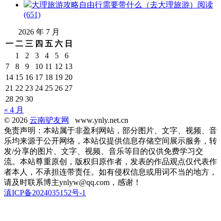
大理旅游攻略自由行需要带什么（去大理旅游）
阅读
(651)
2026 年 7 月
一
二
三
四
五
六
日
1
2
3
4
5
6
7
8
9
10
11
12
13
14
15
16
17
18
19
20
21
22
23
24
25
26
27
28
29
30
« 4 月
© 2026
云南驴友网
www.ynly.net.cn
免责声明：本站属于非盈利网站，部分图片、文字、视频、音
乐均来源于公开网络，本站仅提供信息存储空间展示服务，转
发/分享的图片、文字、视频、音乐等目的仅供免费学习交
流。本站尊重原创，版权归原作者，发表的作品观点仅代表作
者本人，不承担连带责任。如有侵权信息或用词不当的地方，
请及时联系博主ynlyw@qq.com，感谢！
滇ICP备2024035152号-1