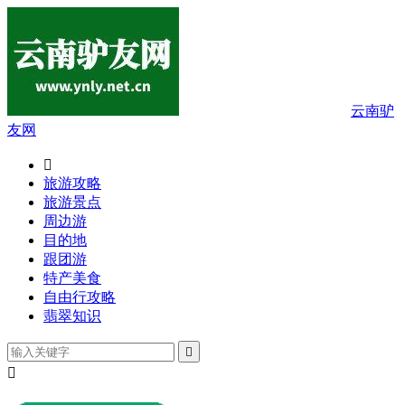
云南驴
友网

旅游攻略
旅游景点
周边游
目的地
跟团游
特产美食
自由行攻略
翡翠知识

