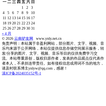
一
二
三
四
五
六
日
1
2
3
4
5
6
7
8
9
10
11
12
13
14
15
16
17
18
19
20
21
22
23
24
25
26
27
28
29
30
31
« 4 月
© 2026
云南驴友网
www.ynly.net.cn
免责声明：本站属于非盈利网站，部分图片、文字、视频、音
乐均来源于公开网络，本站仅提供信息存储空间展示服务，转
发/分享的图片、文字、视频、音乐等目的仅供免费学习交
流。本站尊重原创，版权归原作者，发表的作品观点仅代表作
者本人，不承担连带责任。如有侵权信息或用词不当的地方，
请及时联系博主ynlyw@qq.com，感谢！
滇ICP备2024035152号-1