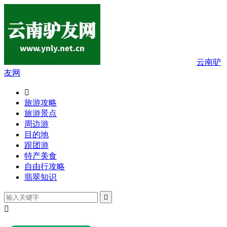
云南驴
友网

旅游攻略
旅游景点
周边游
目的地
跟团游
特产美食
自由行攻略
翡翠知识

