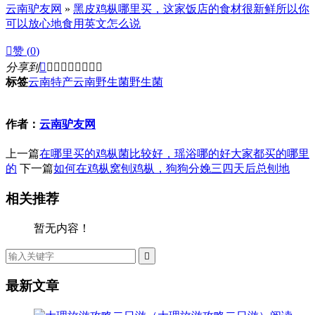
云南驴友网
»
黑皮鸡枞哪里买，这家饭店的食材很新鲜所以你
可以放心地食用英文怎么说

赞 (
0
)
分享到









标签
云南特产
云南野生菌
野生菌
作者：
云南驴友网
上一篇
在哪里买的鸡枞菌比较好，瑶浴哪的好大家都买的哪里
的
下一篇
如何在鸡枞窝刨鸡枞，狗狗分娩三四天后总刨地
相关推荐
暂无内容！

最新文章