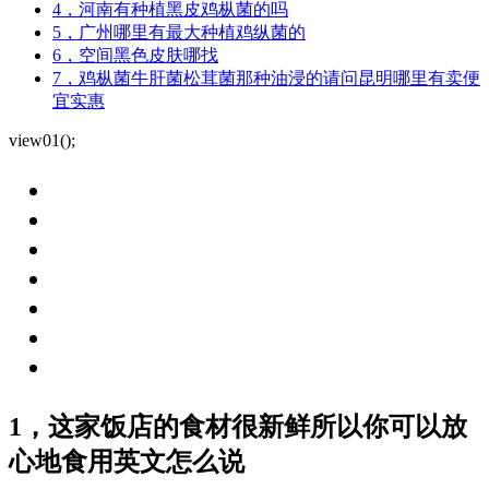
4，河南有种植黑皮鸡枞菌的吗
5，广州哪里有最大种植鸡纵菌的
6，空间黑色皮肤哪找
7，鸡枞菌牛肝菌松茸菌那种油浸的请问昆明哪里有卖便
宜实惠
view01();
1，这家饭店的食材很新鲜所以你可以放
心地食用英文怎么说