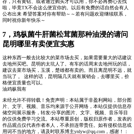
存，只有黄钻、或者通过购买才可以用，你不必再费心去找
啦，毕竟TX不会这么便宜你的。以后有免费的话自然会有人
公布出来 希望答案对你有帮助～～若有问题欢迎继续联系，
同时祝你新年快乐～
7，鸡枞菌牛肝菌松茸菌那种油浸的请问
昆明哪里有卖便宜实惠
这种东西一般去比较大的菜市场去买，如果需要量大的话建议
去地州买吧。昆明的太坑人了。有车的话周末去地州玩的话，
建议去菜市场买，玉溪，楚雄都有卖的。而且离昆明不远，就
当玩了 。 这样的话，昆明隔几天就有展销会，去哪里买，价
格便宜质量也可以。
油鸡枞我有
未经允许不得转载！免责声明：本站属于非盈利网站，部分图
片、文字、视频、音乐均来源于公开网络，本站仅提供信息存
储空间展示服务，转发/分享的图片、文字、视频、音乐等目
的仅供免费学习交流。本站尊重原创，版权归原作者，发表的
作品观点仅代表作者本人，不承担连带责任。如有侵权信息或
用词不当的地方，请及时联系博主ynlyw@qq.com，感谢！：