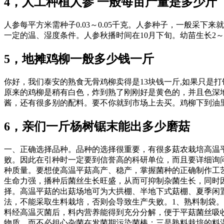
4，人工种植人参 一般每亩产量是多少斤
人参每平方米需种子0.03～0.05千克。人参种子，一般采下
一定的温、湿度条件。人参秋播时间在10月下旬。幼苗生长2
5，地摊鸡柳一般多少钱一斤
你好，我们泰安的熟食无骨鸡柳卖得是13块钱一斤,如果只是打馋
原来的鸡柳是稍有白色，炸到熟了刚刚好是黄色的，并且色深
酱，还有很多别的配料。要不你就到市场上去买。鸡柳下到油
6，亲们一斤杨树锯末能出多少磨菇
一、正确选择品种。品种的选择很重要，有很多菇农栽培高温
败。因此在引种时一定要到信誉高的科研单位，而且要详细询
种质量。要想使高温平菇高产、稳产，掌握菌种的正确制作工
生命力强，播种后菌丝生长旺盛，从而可抑制杂菌生长，同时
择。高温平菇的出菇场地可为大拱棚、半地下式菇棚、夏季闲
法，不能采取生料栽培，否则会导致生产失败。1、熟料制袋
料经高温灭菌后，料内营养能得到充分分解，便于平菇菌丝吸
物质，而不必担心杂菌在发菌期污染菌棒；三是熟料栽培的料温