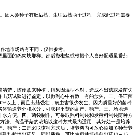
能发芽。因人参种子有胚后熟、生理后熟两个过程，完成此过程需要
格因各地市场略有不同，仅供参考。
堡里面的鸡肉块那样。然后撒椒盐或根据个人喜好配适量番茄
搞清楚，随便拿来种植，结果因温型不对，造成不出菇或发菌失
作出菇试验进行鉴定，以做到心中有数，有的放矢。二、保证菌
0%以上，而且出菇强壮，病虫害很少发生。因为质量好的菌种
实体输送养分和水分，可获得平菇的高产、稳产。三、场地选
排水方便。四、菌袋制作。可采取熟料制袋和发酵料制袋两种方
的方法。高温平菇的栽培以这种方式最为适用，其好处一是培养
产、稳产；二是采取该种方式后，培养料内可放心添加多种营养
熟料栽培出菇早，同期播种，可比生料栽培提前出菇10～15