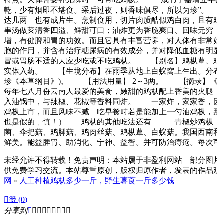
乾，少有烟即不堪食。采后过夜，则香味俱尽，所以为珍”。
达几两，也有成片生。烹制食用，切片肉质酷似鸡白肉，且有
串汤做菜清香四溢、鲜甜可口；油炸更为香脆爽口、回味无穷
增，有健脾和胃的功效。而且它具有丰富营养，对人体有非常
胞的作用，并含有治疗糖尿病的有效成分，并对降低血糖有
冒或胃肠不适的人应少吃或不吃鸡枞。 【别名】鸡枞蕈、鸡菌、鸡堫、
实体入药。 【生境分布】在雨季从地上白蚁窝上生出。分
珍《本草纲目》)。 【用法用量】 2～3两。 【摘录
每年七八月份云南人最爱的美食，嫩甜的鸡枞配上香美的火
入油锅中，与辣椒、花椒等香料同炸。 一家炸，家家香，因
鸡枞上市，而且风味不减，吃早餐时若是能加上一勺油鸡枞，
也是假的，慎！） 鸡枞的其他吃法还有： 青椒炒鸡枞
菌、伞把菇、鸡脚菇、鸡肉丝菇、鸡枞蕈、白蚁菇。我国西南
鲜美。能益脾胃、助消化、宁神、益智。并可防治痔疮。每次可
未经允许不得转载！免责声明：本站属于非盈利网站，部分图
供免费学习交流。本站尊重原创，版权归原作者，发表的作品观点
网
»
人工种植鸡枞多少一斤，野生薯莨一斤多少钱

赞 (
0
)
分享到








