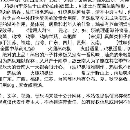
 鸡枞雨季多生于山野的白蚂蚁窝上，刚出土时菌盖呈圆锥形，
鸡肉的清香，故而得名鸡枞。鲜鸡枞味道鲜美，清香中透甘甜，
，故为古今中外颇为赞美的珍贵食用菌。但鸡枞至今未成功实
好的滋补作用。是体弱、病后和老年人的佳肴，鸡枞有养血润燥
明显效果。 ≮适用人群≯ 是老、少、妇、弱的理想滋补食
鸡宗、鸡肉丝菇、伞把菌 【来源】真菌类担子菌纲伞菌目伞菌科鸡枞Col
布于江苏、福建、台湾、广东、四川、贵州、云南。 【性味
】《全国中草药汇编》 火腿蒸鸡枞 火腿适量，鸡枞适量，
腿，绝对的上品！蒸出的汁子拌米饭又别有一番风味，油亮的米
为鸡枞难以保存，又只产于雨季，故云南人为了能在其它季节
那乐天的云南人一天都会很开心。（油鸡枞很难制作，鸡枞也不
 鸡枞汤 火腿鸡枞汤 …… 常见于野山上，雨后犹多 [
和广东、广西、福建、江苏、台湾等地均有分布。夏、秋季采
用90g，煮食或煎汤。
片、文字、视频、音乐均来源于公开网络，本站仅提供信息存储空
仅代表作者本人，不承担连带责任。如有侵权信息或用词不当的地方