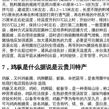
天。熟料菌袋的规格可选用20厘米×45厘米×2.5～3丝为
拌匀后，建成宽1.5米左右，高1.2～1.5米左右，长度不
约5厘米的木棒在料堆顶部打两行透气眼，再在料堆的中部及下
25厘米左右处温度，待温度升到55℃以上时，开始计时，维
到55℃以上时，保持12小时左右，进行第二次翻堆，一般需要翻
袋，播种方式采取四层菌种三层培养料的层播方式，播好种后，
菌困难，应合理排放菌袋，适时进行倒袋翻堆和通气增氧，控制
菌场地应加强遮荫，加大通风散热的力度，必要是可往菌袋上
原基出现，表明菌丝已达到生理成熟，再等到80%菌袋有原基
开。整个出菇过程中，通风必须良好；因夏天温度高，水分蒸
的湿度。高温平菇从播种到出菇，时间较快，正常管理，约20几天
7，鸡枞是什么据说是云贵川特产
鸡枞，又叫鸡枞菌、鸡脚麟菇、蚁枞、伞把菇等，是食用菌中
给我打电话我告诉你 选我
鸡枞又名鸡宗、鸡松、鸡脚菇、蚁枞等，是一种美味山珍，称
种营养成份。鸡队吃法很多，生熟炒煮作煲汤皆宜，滋味均极
存较长时间，以备常年食用。鸡枞产季为每年的六至九月，多
可与鸡肉相媲美，故名鸡枞。它含有钙、镁、铁、磷、蛋白质
特点。人体需要补充磷时，可常吃鸡枞。 成书于嘉靖五年(1