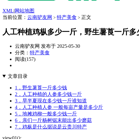
XML
|
网站地图
当前位置：
云南驴友网
特产美食
正文
>
>
人工种植鸡枞多少一斤，野生薯莨一斤多
云南驴友网 发布于 2025-05-30
分类：
特产美食
阅读(157)
文章目录
1，野生薯莨一斤多少钱
2，人工种植的人参多少钱一斤
3，旱半夏现在多少钱一斤谁知道
4，人工种植人参 一般每亩产量是多少斤
5，地摊鸡柳一般多少钱一斤
6，亲们一斤杨树锯末能出多少磨菇
7，鸡枞是什么据说是云贵川特产
view01();