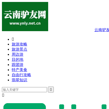
云南驴

旅游攻略
旅游景点
周边游
目的地
跟团游
特产美食
自由行攻略
翡翠知识

