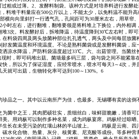
宜，不可过粗或过薄。2、发酵料制袋。该种方式是对培养料进行发
限的料堆，料堆干料量应在500公斤以上，不能太少，以免料温不能
部横向向里斜打一行透气孔，孔间距可为30厘米左右，用草帘
持12小时左右，进行翻堆，翻堆要领是将料堆上下换位，内外相
堆3次。料发酵好后，拆堆降温，待温度降到30℃左右时，即可装袋。
在料袋四周及两头放菌种部位扎孔透气，两头及中间每层放菌种
好发菌温度和环境温度。不论是熟料菌袋或是发酵料菌袋，应一
喷洒凉水降温，严防料袋温度超过33℃。六、出菇管理。当菌丝
出现时，即可码堆出菇。菌墙最多码三层，袋与袋之间不能紧靠
发快，所以为了保证湿度，应经常喷水，喷水可每天3～4次，并
就可出菇，生物转化率可达到100～130%。6
的珍品之一。其中以云南所产为佳，也最多。无锡哪有卖的这倒
之为菌中之王，其肉肥硕壮实，质细丝白，味鲜甜脆嫩，清香可
鲜美。用鸡枞可以制作多种名菜，成为鸡枞宴席。鸡枞经过晾晒
半生长在未受污染的红壤山林的半山坡上。 鸡枞是云南、四
、碳水化合物、热量、灰分、核黄素、尼克酸等成份。等多种营养
526年)的《南园漫录》记载，“鸡枞，茵类也。惟永昌所产为