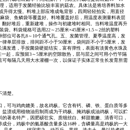
酵处理，适用于发菌经验比较丰富的菇农。具体法是将培养料加水
升高或升得太慢。料堆上部应堆成龟背形，四周轻轻拍实，用直径
、麻袋、鱼鳞袋等覆盖好。料堆覆盖好后，用温度表测量料表层
调，翻好堆后，重新建堆，操作与初建堆时相同。当料堆温度再升
料袋规格可选用22～25厘米×45厘米×1.5～2丝的塑料
部位可各扎8～10个通气孔。五、发菌管理。夏季温度高，发
律单层排放，排间距不小于50厘米，袋间距不小于5厘米，发
长满发透，手按菌袋硬挺结实，富有弹性，表面有淡黄色水珠及
在一起，应预留3～5厘米的空隙散热，层与层之间可用小竹竿隔
且可每隔几天用大水灌棚一次，以保证子实体正常生长发育所需
不清楚。
口，可与鸡肉媲美，故名鸡枞。它含有钙、磷、铁、蛋白质等多
、盐渍或用植物油煎制而成为干鸡枞、腌鸡枞或油鸡枞，可以贮
川的著名特产，因肥硕壮实、质细丝白、鲜甜脆嫩、清香可口，
成分，鸡枞中的氨基酸含量多达16种，含磷量高是鸡枞的一大
美，且多。……镇守索之，动百斤。果得，洗去土，量以盐煮烘