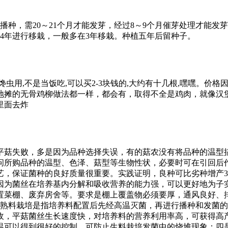
来就播种，需20～21个月才能发芽，经过8～9个月催芽处理才
～4年进行移栽，一般多在3年移栽。种植五年后留种子。
虫用,不是当饭吃,可以买2-3块钱的,大约有十几根,嘿嘿。价
地摊的无骨鸡柳做法都一样，都会有，取得不全是鸡肉，就像汉
里面去炸
平菇失败，多是因为品种选择失误，有的菇农没有将品种的温型
问所购品种的温型、色泽、菇型等生物性状，必要时可在引回后
艺，保证菌种的良好质量很重要。实践证明，良种可比劣种增产3
因为菌丝在培养基内分解和吸收营养的能力强，可以更好地为子
置菜棚、废弃房舍等。要求是棚上覆盖物必须要厚，通风良好、
。熟料栽培是指培养料配置后先经高温灭菌，再进行播种和发菌
收，平菇菌丝生长速度快，对培养料的营养利用率高，可获得高
可以得到很好的控制，可防止生料栽培发菌中的烧堆现象；四是