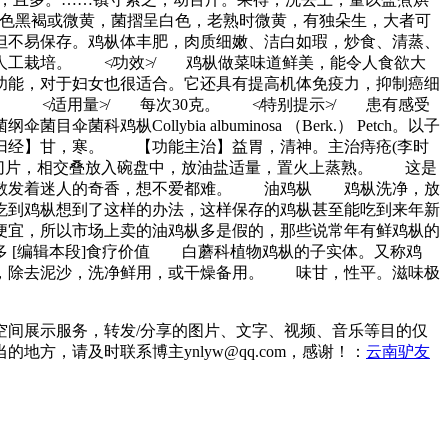
色黑褐或微黄，菌摺呈白色，老熟时微黄，有独朵生，大者可
但不易保存。鸡枞体丰肥，肉质细嫩、洁白如瑕，炒食、清蒸、
现人工栽培。 ≮功效≯ 鸡枞做菜味道鲜美，能令人食欲大
功能，对于妇女也很适合。它还具有提高机体免疫力，抑制癌细
品。 ≮适用量≯ 每次30克。 ≮特别提示≯ 患有感受
lybia albuminosa （Berk.） Petch。以子
归经】甘，寒。 【功能主治】益胃，清神。主治痔疮(李时
切片，相交叠放入碗盘中，放油盐适量，置火上蒸熟。 这是
粒散发着迷人的奇香，想不爱都难。 油鸡枞 鸡枞洗净，放
吃到鸡枞想到了这样的办法，这样保存的鸡枞甚至能吃到来年新
便宜，所以市场上卖的油鸡枞多是假的，那些说常年有鲜鸡枞的
编辑本段]食疗价值 白蘑科植物鸡枞的子实体。又称鸡
收，除去泥沙，洗净鲜用，或干燥备用。 味甘，性平。滋味极
间展示服务，转发/分享的图片、文字、视频、音乐等目的仅
，请及时联系博主ynlyw@qq.com，感谢！：
云南驴友