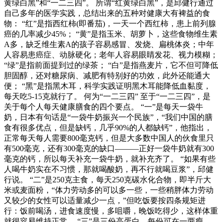
黄绿白黑”和“一二三四”。 所谓“红黄绿白黑”，是邱健行通过
自己多年的医学实践，总结出来的五种对健康大有裨益的食
物： “红”是指西红柿(即番茄)，一天一个西红柿，患上前列腺
癌的几率减少45%； “黄”是指玉米、胡萝卜，这些食物维生素
A多，缺乏维生素A的孩子容易感冒、发烧、扁桃体炎；中年
人容易患癌症、动脉硬化；老年人容易眼睛发花、视力模糊；
“绿”是指前面提到过的绿茶； “白”是指燕麦片，它不但可降低
胆固醇，还对糖尿病、减肥有特别好的功效，此外还能通大
便； “黑”是指黑木耳，科学实践证明黑木耳能降低血黏度，
每天吃5-15克就行了。 何为“一二三四” 至于“一二三四”，是
关于每个人每天健康膳食的四个要点。 “一”是每天一袋牛
奶，日本有句话是“一袋牛奶振兴一个民族”，“我们中国的膳
食有很多优点，但是缺钙，几乎90%的人都缺钙”，他指出，
正常每天每人需要800毫克钙，但是大多数中国人的伙食里只
有500毫克，还有300毫克的缺口———正好一袋牛奶就有300
毫克的钙，所以每天补充一袋牛奶，就补充齐了。 “如果有些
人喝牛奶实在不习惯，那就喝酸奶，再不行就喝豆浆”，邱健
行说。 “二”是250克主食，每天250克碳水化合物，即半斤大
米或麦面粉，“体力劳动多的可以多一些，一些稍胖体力劳动
又较少的女性可以适量减少一点，”但吃饭要按四条规矩进
行：饭前喝汤，进食速度慢，多咀嚼，晚饭吃得少，这样体重
就很容易维持正常。 “三”是三份高蛋白，每份可在一两瘦