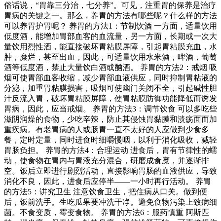
俗话说，“胃靠三分治，七分养”。可见，注重胃的保养是治疗
胃病的关键之一。那么，养胃的方法有哪些呢？什么样的方法
可以养胃护胃呢？ 养胃的方法1：节制饮酒 一方面，适量饮用
低度酒，能增加胃部血客的血流量，另一方面，长期或一次大
量饮用烈性酒，能直接破坏胃粘膜屏障，引起胃粘膜充血，水
肿，糜烂，甚至出血，因此，可适量饮用水米酒，啤酒，葡萄
酒等低度酒，禁止大量饮白酒或酗酒。 养胃的方法2：戒烟 吸
烟可使胃部血客收缩，减少胃部血液供应，同时抑制胃粘液的
分泌，加重胃粘膜损害，吸烟可使幽门关闭不全，引起碱性胆
汁反流入胃，破坏胃粘膜屏障，使胃粘膜防御功能降低而诱发
胃病，因此，应当戒烟。 养胃的方法3：调节饮食 可以多吃些
滋阴润燥的食物，少吃辛辣，防止其侵蚀胃黏膜和溃疡面而加
重疾病。有老胃病的人或肠胃一直不太好的人应做到少食多
餐，定时定量，同时进食时细嚼慢咽，以利于消化吸收，减轻
胃肠负担。 养胃的方法4：合理运动 进食后，胃有节律性的蠕
动，使食物在胃内与胃液充分混合，研磨成食糜，并逐渐排
空。饭后立即进行剧烈活动，直接影响胃肠的血液供应，导致
消化不良，因此，进食后应停半——一小时再行活动。 养胃
的方法5：讲究卫生 注意饮食卫生，把住病从口关。做到便
后，饭前洗手。生吃瓜果要冲洗干净。避免食物污染上致病细
菌。不食变质，霉变食物。 养胃的方法6：服药慎重 阿斯匹