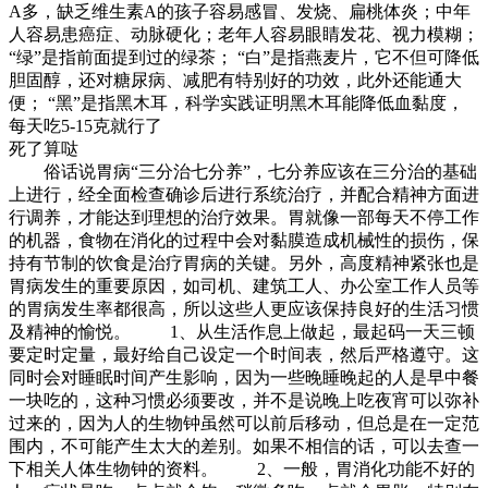
A多，缺乏维生素A的孩子容易感冒、发烧、扁桃体炎；中年
人容易患癌症、动脉硬化；老年人容易眼睛发花、视力模糊；
“绿”是指前面提到过的绿茶； “白”是指燕麦片，它不但可降低
胆固醇，还对糖尿病、减肥有特别好的功效，此外还能通大
便； “黑”是指黑木耳，科学实践证明黑木耳能降低血黏度，
每天吃5-15克就行了
死了算哒
俗话说胃病“三分治七分养”，七分养应该在三分治的基础
上进行，经全面检查确诊后进行系统治疗，并配合精神方面进
行调养，才能达到理想的治疗效果。胃就像一部每天不停工作
的机器，食物在消化的过程中会对黏膜造成机械性的损伤，保
持有节制的饮食是治疗胃病的关键。另外，高度精神紧张也是
胃病发生的重要原因，如司机、建筑工人、办公室工作人员等
的胃病发生率都很高，所以这些人更应该保持良好的生活习惯
及精神的愉悦。 1、从生活作息上做起，最起码一天三顿
要定时定量，最好给自己设定一个时间表，然后严格遵守。这
同时会对睡眠时间产生影响，因为一些晚睡晚起的人是早中餐
一块吃的，这种习惯必须要改，并不是说晚上吃夜宵可以弥补
过来的，因为人的生物钟虽然可以前后移动，但总是在一定范
围内，不可能产生太大的差别。如果不相信的话，可以去查一
下相关人体生物钟的资料。 2、一般，胃消化功能不好的