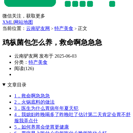
微信关注，获取更多
XML
|
网站地图
当前位置：
云南驴友网
特产美食
正文
>
>
鸡枞菌包怎么养，救命啊急急急
云南驴友网 发布于 2025-06-03
分类：
特产美食
阅读(126)
文章目录
1，救命啊急急急
2，火锅底料的做法
3，医生为什么胃病年年夏天犯
4，我媳妇昨晚喝多了昨晚吐了估计第二天肯定会胃不舒
服我弄点什
5，如何养胃会使胃更健康