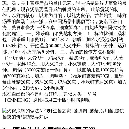
现。汤，是丰富餐厅点的最佳元素，过去汤品是各式菜肴的最
佳配角，现在汤品更晋升成为餐桌的主角。 山珍煲汤的制
作，以鲜为核心，以养为目的，以礼为食俗。营养均衡，味鲜
汤香的菌汤自成一派，在中国汤品中脱颖而出，扬名五洲四
海，美食家誉为“一汤在桌，满室皆春”，由此成为中国饮食文
化的瑰宝。 一、雅乐鲜山珍煲熬制方法： 1、标准比例：汤料
包：雅乐鲜山珍煲1斤：50斤水 2、步骤：加冷水浸泡汤料约
10-30分钟 3、开始温度50-60°,大火冲开，持续约10分钟，达到
沸 点100°,小火持续30分钟。 二、高汤的操作方法和配料：
（100斤汤）大骨3斤，鸡架5斤，猪皮3斤，老姜0.5斤，大葱
0.5斤，花椒10克。用大火冲开，小火微调，大约1小时30分
钟。 调锅（3000克菌汤一锅计算）：以菌汤用量1000克和高
汤2000克冲兑，加入： 调味料：（雅乐鲜蘑菇精20克，雅乐
鲜山珍精20克，猪油20克，鸡油20克，雅乐鲜菌油20克）加入
3个枸杞，2颗大枣，2小颗葱花。
现在自己做的不是那么好吃！ 建议去买！ V 号
【CMMIC4G】逗比4G君二十四小时陪聊哦~
AeO野生菌之家_菌贝网_蘑菇,食用菌,提供
菌类的价格功效等知识