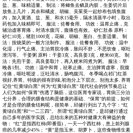
盐、葱、味精适量。 制法：将鲫鱼去鳞及内脏，生姜切片后
放鱼上几片，其余和橘皮、胡椒、吴茱萸一起纱布包填鱼腹
内，加入黄酒、盐、葱、和水15毫升，隔水清蒸半小时，取出
药包加入味精即可。 服法：佐餐食用。 功效：温胃止痛，克
辅治虚寒胃痛，对清水腹泻，腹痛也有效。 砂仁肚条 原料：
砂仁10克，猪肚1000克，花椒、胡椒、葱白、生姜适量。 制
法：按烧菜的一般方法制作。 服法：佐餐食用。 功效：温中
化湿，行气止痛。主治胃脘冷痛，胀闷不舒，不思饮食，呕吐
泄泻等。 干姜粥 原料：干姜3克，高良姜3克，粳米60克。 制
法：先煎干姜、高良姜取汁，再入粳米同煮为粥。 服法：早
晚各1剂。 功效：温中和胃，祛寒止痛。主治脾胃虚寒，脘腹
冷痛，呕吐呃逆，泛吐清水，肠鸣腹泻。 冬季喝点祁门红茶
很好,养胃。特级的很有韵味,初泡分上下层次。别泡太多. 养胃
记住“红黄绿白黑” 何为“红黄绿白黑” 现代社会的快节奏总让
人们为如何“保胃”伤透了脑筋，这位医胃专家说，胃病三分治
七分养，合理的膳食结构是健康的基础、“保胃”的前提，如何
才是合理的膳食结构呢，很简单，邱健行列出了九个字：“红
黄绿白黑”和“一二三四”。 所谓“红黄绿白黑”，是邱健行通过
自己多年的医学实践，总结出来的五种对健康大有裨益的食
物： “红”是指西红柿(即番茄)，一天一个西红柿，患上前列腺
癌的几率减少45%； “黄”是指玉米、胡萝卜，这些食物维生素