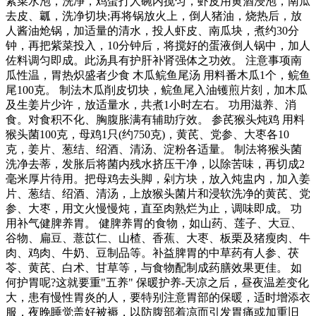
紫菜水泡，洗净，鸡蛋打人碗内搅匀，虾皮用黄酒浸泡，南瓜
去皮、瓤，洗净切块;再将锅放火上，倒人猪油，烧热后，放
人酱油炝锅，加适量的清水，投人虾皮、南瓜块，煮约30分
钟，再把紫菜投入，10分钟后，将搅好的蛋液倒人锅中，加人
佐料调匀即成。此汤具有护肝补肾强体之功效。 注意事项南
瓜性温，胃热炽盛者少食 木瓜鲩鱼尾汤 用料番木瓜1个，鲩鱼
尾100克。 制法木瓜削皮切块，鲩鱼尾入油镬煎片刻，加木瓜
及生姜片少许，放适量水，共煮1小时左右。 功用滋养、消
食。对食积不化、胸腹胀满有辅助疗效。 参芪猴头炖鸡 用料
猴头菌100克，母鸡1只(约750克)，黄芪、党参、大枣各10
克，姜片、葱结、绍酒、清汤、淀粉各适量。 制法将猴头菌
洗净去蒂，发胀后将菌内残水挤压干净，以除苦味，再切成2
毫米厚片待用。把母鸡去头脚，剁方块，放入炖盅内，加入姜
片、葱结、绍酒、清汤，上放猴头菌片和浸软洗净的黄芪、党
参、大枣，用文火慢慢炖，直至肉熟烂为止，调味即成。 功
用补气健脾养胃。 健脾养胃的食物，如山药、莲子、大豆、
谷物、扁豆、薏苡仁、山楂、香蕉、大枣、板栗及猪瘦肉、牛
肉、鸡肉、牛奶、豆制品等。补益脾胃的中草药有人参、茯
苓、黄芪、白术、甘草等，与食物配制成药膳效果更佳。 如
何护胃呢?这就要重"五养" 保暖护养-天凉之后，昼夜温差变化
大，患有慢性胃炎的人，要特别注意胃部的保暖，适时增添衣
服，夜晚睡觉盖好被褥，以防腹部着凉而引发胃痛或加重旧