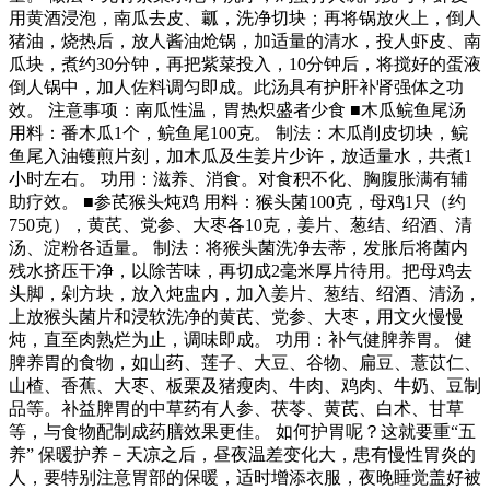
用黄酒浸泡，南瓜去皮、瓤，洗净切块；再将锅放火上，倒人
猪油，烧热后，放人酱油炝锅，加适量的清水，投人虾皮、南
瓜块，煮约30分钟，再把紫菜投入，10分钟后，将搅好的蛋液
倒人锅中，加人佐料调匀即成。此汤具有护肝补肾强体之功
效。 注意事项：南瓜性温，胃热炽盛者少食 ■木瓜鲩鱼尾汤
用料：番木瓜1个，鲩鱼尾100克。 制法：木瓜削皮切块，鲩
鱼尾入油镬煎片刻，加木瓜及生姜片少许，放适量水，共煮1
小时左右。 功用：滋养、消食。对食积不化、胸腹胀满有辅
助疗效。 ■参芪猴头炖鸡 用料：猴头菌100克，母鸡1只（约
750克），黄芪、党参、大枣各10克，姜片、葱结、绍酒、清
汤、淀粉各适量。 制法：将猴头菌洗净去蒂，发胀后将菌内
残水挤压干净，以除苦味，再切成2毫米厚片待用。把母鸡去
头脚，剁方块，放入炖盅内，加入姜片、葱结、绍酒、清汤，
上放猴头菌片和浸软洗净的黄芪、党参、大枣，用文火慢慢
炖，直至肉熟烂为止，调味即成。 功用：补气健脾养胃。 健
脾养胃的食物，如山药、莲子、大豆、谷物、扁豆、薏苡仁、
山楂、香蕉、大枣、板栗及猪瘦肉、牛肉、鸡肉、牛奶、豆制
品等。补益脾胃的中草药有人参、茯苓、黄芪、白术、甘草
等，与食物配制成药膳效果更佳。 如何护胃呢？这就要重“五
养” 保暖护养－天凉之后，昼夜温差变化大，患有慢性胃炎的
人，要特别注意胃部的保暖，适时增添衣服，夜晚睡觉盖好被