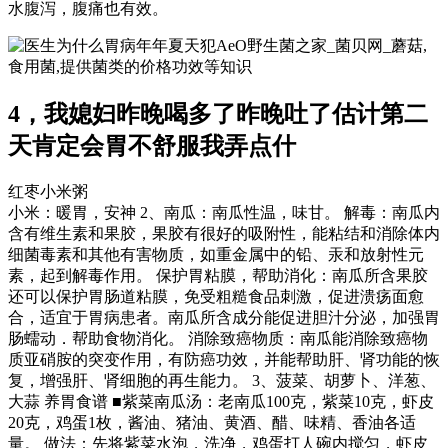
水腹泻，腹痛也有效。
AeO野生菌之家_菌贝网_蘑菇,
食用菌,提供菌类的价格功效等知识
4，我媳妇昨晚喝多了昨晚吐了估计第二
天肯定会胃不舒服我弄点什
红枣小米粥
小米：暖胃，安神 2、南瓜：南瓜性温，味甘。 解毒：南瓜内
含有维生素和果胶，果胶有很好的吸附性，能粘结和消除体内
细菌毒素和其他有害物质，如重金属中的铅、汞和放射性元
素，起到解毒作用。 保护胃粘膜，帮助消化：南瓜所含果胶
还可以保护胃肠道粘膜，免受粗糙食品刺激，促进溃疡面愈
合，适宜于胃病患者。南瓜所含成分能促进胆汁分泌，加强胃
肠蠕动．帮助食物消化。 消除致癌物质：南瓜能消除致癌物
质亚硝胺的突变作用，有防癌功效，并能帮助肝、肾功能的恢
复，增强肝、肾细胞的再生能力。 3、菠菜、胡萝卜、洋葱、
大蒜 养胃食谱 ■紫菜南瓜汤：老南瓜100克，紫菜10克，虾皮
20克，鸡蛋1枚，酱油、猪油、黄酒、醋、味精、香油各适
量。 做法：先将紫菜水泡，洗净，鸡蛋打人碗内搅匀，虾皮