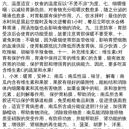
六、温度适宜：饮食的温度应以“不烫不凉”为度。七、细嚼慢
咽：以减轻胃肠负担。对食物充分咀嚼次数愈多，随之分泌的
唾液也愈多，对胃黏膜有保护作用。八、饮水择时：最佳的饮
水时间是晨起空腹时及每次进餐前1小时，餐后立即饮水会稀
释胃液，用汤泡饭也会影响食物的消化。九、注意防寒：胃部
受凉后会使胃的功能受损，故要注意胃部保暖不要受寒。十、
避免刺激：不吸烟，因为吸烟使胃部血管收缩，影响胃壁细胞
的血液供应，使胃黏膜抵抗力降低而诱发胃病。应少饮酒，少
吃辣椒、胡椒等辛辣食物。十一、补充维生素C：维生素c对
胃有保护作用，胃液中保持正常的维生素C的含量，能有效发
挥胃的功能，保护胃部和增强胃的抗病能力。因此，要多吃富
含维生素C的蔬菜和水果!
1、小米：暖胃，安神 2、南瓜：南瓜性温，味甘。 解毒：南
瓜内含有维生素和果胶，果胶有很好的吸附性，能粘结和消除
体内细菌毒素和其他有害物质，如重金属中的铅、汞和放射性
元素，起到解毒作用。 保护胃粘膜，帮助消化：南瓜所含果
胶还可以保护胃肠道粘膜，免受粗糙食品刺激，促进溃疡面愈
合，适宜于胃病患者。南瓜所含成分能促进胆汁分泌，加强胃
肠蠕动．帮助食物消化。 消除致癌物质：南瓜能消除致癌物
质亚硝胺的突变作用，有防癌功效，并能帮助肝、肾功能的恢
复，增强肝、肾细胞的再生能力。 3、菠菜、胡萝卜、洋葱、