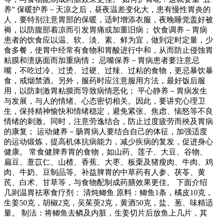
养” 保暖护养－天凉之后，昼夜温差变化大，患有慢性胃炎的
人，要特别注意胃部的保暖，适时增添衣服，夜晚睡觉盖好被
褥，以防腹部着凉而引发胃痛或加重旧病； 饮食调养－胃病
患者的饮食应以温、软、淡、素、鲜为宜，做到定时定量，少
食多餐，使胃中经常有食物和胃酸进行中和，从而防止侵蚀胃
粘膜和溃疡面而加重病情； 忌嘴保养－胃病患者要注意忌
嘴，不吃过冷、过烫、过硬、过辣、过粘的食物，更忌暴饮暴
食，戒烟禁酒。另外，服药时应注意服用方法，最好饭后服
用，以防刺激胃粘膜而导致病情恶化； 平心静养－胃病发生
与发展，与人的情绪、心态密切相关。因此，要讲究心理卫
生，保持精神愉快和情绪稳定，避免紧张、焦虑、恼怒等不良
情绪的刺激。同时，注意劳逸结合，防止过度疲劳而殃及胃病
的康复； 运动健养－肠胃病人要结合自己的体征，加强适度
的运动锻炼，提高机体抗病能力，减少疾病的复发，促进身心
健康。 常食健脾养胃的食物，如山药、莲子、大豆、谷物、
扁豆、薏苡仁、山楂、香蕉、大枣、板栗及猪瘦肉、牛肉、鸡
肉、牛奶、豆制品等。补益脾胃的中草药有人参、茯苓、黄
芪、白术、甘草等，与食物配制成药膳效果更佳。 下面介绍
几则温胃祛寒食疗剂： 清炖鲫鱼 原料：鲫鱼1条，橘皮10克，
生姜50克，胡椒2克，吴茱萸2克，黄酒50克，盐、葱、味精适
量。 制法：将鲫鱼去鳞及内脏，生姜切片后放鱼上几片，其