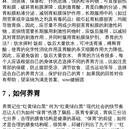
林、消炎痛、保泰松、扑热息痛，强的松等药物，可直接损伤
胃粘膜，破坏胃粘膜屏障，或刺激胃酸，胃蛋白酶的分泌，掏
胃粘膜粘液分泌，减弱胃粘膜保护作用，长期服用中药（如过
用苦寒或辛温燥热之剂及有毒药品）能引起胃粘膜损害，均能
导致胃病，因此，应尽量不用或少用损害胃粘膜的刺激性药
物，若病情需要长期服用刺激性药物时，应饭后服用，以减轻
其对胃部的刺激作用，并同时服用胃粘膜保护剂。 养胃的方
法7：饮水择时 饭前，饭后大量饮水，可冲淡胃液，稀释胃
酸，使胃的化学性消化作用及胃酸的杀灭细菌作用大力降低。
因此，应避免饭前，饭后大量饮水。 养胃的方法有很多，每
个人应该根据自己的身体状态选择不同的养胃方法，比如注意
胃部的保暖，防止腹部受凉、调节饮食、适当运动等等，选择
适合自己的养胃方法，保护好自己的胃！ 如果我的回答对你
有帮助，望采纳为满意答案。soso健丽团
7，如何养胃
养胃记住“红黄绿白黑” 何为“红黄绿白黑” 现代社会的快节奏
总让人们为如何“保胃”伤透了脑筋，医胃专家说，胃病三分治
七分养，合理的膳食结构是健康的基础、“保胃”的前提，如何
才是合理的膳食结构呢，很简单，邱健行列出了九个字：“红