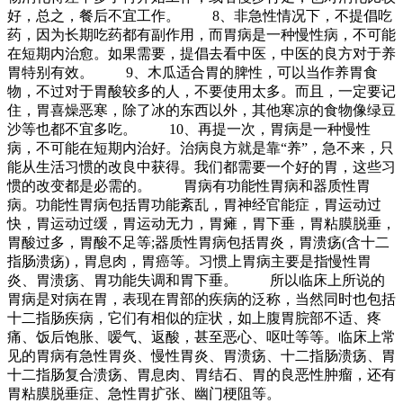
好，总之，餐后不宜工作。 8、非急性情况下，不提倡吃
药，因为长期吃药都有副作用，而胃病是一种慢性病，不可能
在短期内治愈。如果需要，提倡去看中医，中医的良方对于养
胃特别有效。 9、木瓜适合胃的脾性，可以当作养胃食
物，不过对于胃酸较多的人，不要使用太多。而且，一定要记
住，胃喜燥恶寒，除了冰的东西以外，其他寒凉的食物像绿豆
沙等也都不宜多吃。 10、再提一次，胃病是一种慢性
病，不可能在短期内治好。治病良方就是靠“养”，急不来，只
能从生活习惯的改良中获得。我们都需要一个好的胃，这些习
惯的改变都是必需的。 胃病有功能性胃病和器质性胃
病。功能性胃病包括胃功能紊乱，胃神经官能症，胃运动过
快，胃运动过缓，胃运动无力，胃瘫，胃下垂，胃粘膜脱垂，
胃酸过多，胃酸不足等;器质性胃病包括胃炎，胃溃疡(含十二
指肠溃疡)，胃息肉，胃癌等。习惯上胃病主要是指慢性胃
炎、胃溃疡、胃功能失调和胃下垂。 所以临床上所说的
胃病是对病在胃，表现在胃部的疾病的泛称，当然同时也包括
十二指肠疾病，它们有相似的症状，如上腹胃脘部不适、疼
痛、饭后饱胀、嗳气、返酸，甚至恶心、呕吐等等。临床上常
见的胃病有急性胃炎、慢性胃炎、胃溃疡、十二指肠溃疡、胃
十二指肠复合溃疡、胃息肉、胃结石、胃的良恶性肿瘤，还有
胃粘膜脱垂症、急性胃扩张、幽门梗阻等。