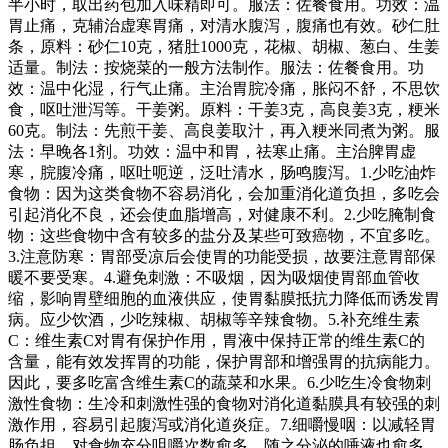
半小时，取出药包加入味精即可。服法：佐餐食用。功效：温
胃止痛，克辅治虚寒胃痛，对清水腹泻，腹痛也有效。砂仁肚
条，原料：砂仁10克，猪肚1000克，花椒、胡椒、葱白、生姜
适量。制法：按烧菜的一般方法制作。服法：佐餐食用。功
效：温中化湿，行气止痛。主治胃脘冷痛，胀闷不舒，不思饮
食，呕吐泄泻等。干姜粥。原料：干姜3克，高良姜3克，粳米
60克。制法：先煎干姜、高良姜取汁，再入粳米同煮为粥。服
法：早晚各1剂。功效：温中和胃，祛寒止痛。主治脾胃虚
寒，脘腹冷痛，呕吐呃逆，泛吐清水，肠鸣腹泻。1.少吃油炸
食物：因为这类食物不容易消化，会加重消化道负担，多吃会
引起消化不良，还会使血脂增高，对健康不利。2.少吃腌制食
物：这些食物中含有较多的盐分及某些可致癌物，不宜多吃。
3.注意防寒：胃部受凉后会使胃的功能受损，故要注意胃部保
暖不要受寒。4.避免刺激：不吸烟，因为吸烟使胃部血管收
缩，影响胃壁细胞的血液供应，使胃黏膜抵抗力降低而诱发胃
病。应少饮酒，少吃辣椒、胡椒等辛辣食物。5.补充维生素
C：维生素C对胃有保护作用，胃液中保持正常的维生素C的
含量，能有效发挥胃的功能，保护胃部和增强胃的抗病能力。
因此，要多吃富含维生素C的蔬菜和水果。6.少吃生冷食物刺
激性食物：生冷和刺激性强的食物对消化道黏膜具有较强的刺
激作用，容易引起腹泻或消化道炎症。7.细嚼慢咽：以减轻胃
肠负担。对食物充分咀嚼次数愈多，随之分泌的唾液也愈多，