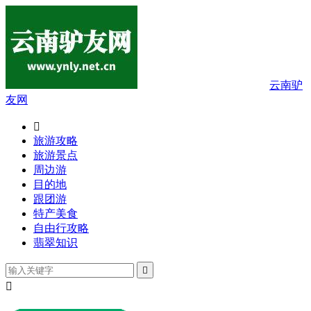
云南驴
友网

旅游攻略
旅游景点
周边游
目的地
跟团游
特产美食
自由行攻略
翡翠知识

