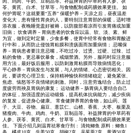
肉、鸡肉、牛奶、豆制品等。补益脾胃的中草药有人参、茯
苓、黄芪、白术、甘草等，与食物配制成药膳效果更佳。 如
何护胃呢？这就要重“五养” 保暖护养－天凉之后，昼夜温差
变化大，患有慢性胃炎的人，要特别注意胃部的保暖，适时增
添衣服，夜晚睡觉盖好被褥，以防腹部着凉而引发胃痛或加重
旧病； 饮食调养－胃病患者的饮食应以温、软、淡、素、鲜
为宜，做到定时定量，少食多餐，使胃中经常有食物和胃酸进
行中和，从而防止侵蚀胃粘膜和溃疡面而加重病情； 忌嘴保
养－胃病患者要注意忌嘴，不吃过冷、过烫、过硬、过辣、过
粘的食物，更忌暴饮暴食，戒烟禁酒。另外，服药时应注意服
用方法，最好饭后服用，以防刺激胃粘膜而导致病情恶化；
平心静养－胃病发生与发展，与人的情绪、心态密切相关。因
此，要讲究心理卫生，保持精神愉快和情绪稳定，避免紧张、
焦虑、恼怒等不良情绪的刺激。同时，注意劳逸结合，防止过
度疲劳而殃及胃病的康复； 运动健养－肠胃病人要结合自己
的体征，加强适度的运动锻炼，提高机体抗病能力，减少疾病
的复发，促进身心健康。 常食健脾养胃的食物，如山药、莲
子、大豆、谷物、扁豆、薏苡仁、山楂、香蕉、大枣、板栗及
猪瘦肉、牛肉、鸡肉、牛奶、豆制品等。补益脾胃的中草药有
人参、茯苓、黄芪、白术、甘草等，与食物配制成药膳效果更
佳。 下面介绍几则温胃祛寒食疗剂： 清炖鲫鱼 原料：鲫鱼1
条，橘皮10克，生姜50克，胡椒2克，吴茱萸2克，黄酒50克，