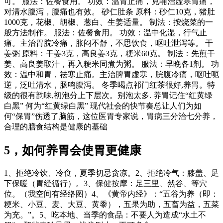
可。 服法：佐餐食用。 功效：温胃止痛，克辅治虚寒胃痛，
对清水腹泻，腹痛也有效。 砂仁肚条 原料：砂仁10克，猪肚
1000克，花椒、胡椒、葱白、生姜适量。 制法：按烧菜的一
般方法制作。 服法：佐餐食用。 功效：温中化湿，行气止
痛。主治胃脘冷痛，胀闷不舒，不思饮食，呕吐泄泻等。 干
姜粥 原料：干姜3克，高良姜3克，粳米60克。 制法：先煎干
姜、高良姜取汁，再入粳米同煮为粥。 服法：早晚各1剂。 功
效：温中和胃，祛寒止痛。主治脾胃虚寒，脘腹冷痛，呕吐呃
逆，泛吐清水，肠鸣腹泻。 冬季喝点祁门红茶很好,养胃。特
级的很有韵味,初泡分上下层次。别泡太多. 养胃记住“红黄绿
白黑” 何为“红黄绿白黑” 现代社会的快节奏总让人们为如
何“保胃”伤透了脑筋，这位医胃专家说，胃病三分治七分养，
合理的膳食结构是健康的基础
5，如何养胃会使胃更健康
1、拒绝冷饮、冷食，夏季切忌贪凉。2、拒绝冷气：膝盖、足
下保暖（胃经循行）。3、保健按摩：足三里、然谷、等穴
位。（我空间有经络图）4、《黄帝内经》：“五谷为养（即：
粳米、小豆、麦、大豆、黄黍），五果为助，五畜为益，五菜
为充。”。5、吃本地、当季的食品：不要人为造成“水土不