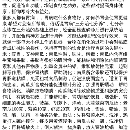
性，促进造血功能，增进食欲之功效。这些都对提高身体健
康，抵御寒冷大有益处。
很多人都有胃病，，胃病吃什么食物好，如何养胃会使胃更健
康.希望对您有所帮助。俗话说胃病“三分治七分养”，七分养
应该在三分治的基础上进行，经全面检查确诊后进行系统治
疗，并配合精神方面进行调养，才能达到理想的治疗效果。胃
就像一部每天不停工作的机器，食物在消化的过程中会对黏膜
造成机械性的损伤，保持有节制的饮食是治疗胃病的关键小
米：暖胃，安神南瓜：南瓜性温，味甘。解毒：南瓜内含有维
生素和果胶，果胶有很好的吸附性，能粘结和消除体内细菌毒
素和其他有害物质，如重金属中的铅、汞和放射性元素，起到
解毒作用。保护胃粘膜，帮助消化：南瓜所含果胶还可以保护
胃肠道粘膜，免受粗糙食品刺激，促进溃疡面愈合，适宜于胃
病患者。南瓜所含成分能促进胆汁分泌，加强胃肠蠕动．帮助
食物消化。消除致癌物质：南瓜能消除致癌物质亚硝胺的突变
作用，有防癌功效，并能帮助肝、肾功能的恢复，增强肝、肾
细胞的再生能力。菠菜、胡萝卜、洋葱、大蒜紫菜南瓜汤：老
南瓜100克，紫菜10克，虾皮20克，鸡蛋1枚，酱油、猪油、黄
酒、醋、味精、香油各适量。做法：先将紫菜水泡，洗净，鸡
蛋打人碗内搅匀，虾皮用黄酒浸泡，南瓜去皮、瓤，洗净切
块；再将锅放火上，倒人猪油，烧热后，放人酱油炝锅，加适