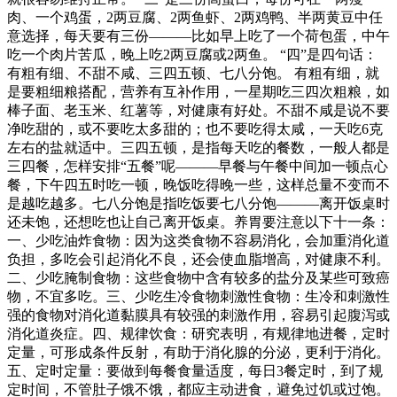
肉、一个鸡蛋，2两豆腐、2两鱼虾、2两鸡鸭、半两黄豆中任
意选择，每天要有三份———比如早上吃了一个荷包蛋，中午
吃一个肉片苦瓜，晚上吃2两豆腐或2两鱼。 “四”是四句话：
有粗有细、不甜不咸、三四五顿、七八分饱。 有粗有细，就
是要粗细粮搭配，营养有互补作用，一星期吃三四次粗粮，如
棒子面、老玉米、红薯等，对健康有好处。不甜不咸是说不要
净吃甜的，或不要吃太多甜的；也不要吃得太咸，一天吃6克
左右的盐就适中。三四五顿，是指每天吃的餐数，一般人都是
三四餐，怎样安排“五餐”呢———早餐与午餐中间加一顿点心
餐，下午四五时吃一顿，晚饭吃得晚一些，这样总量不变而不
是越吃越多。七八分饱是指吃饭要七八分饱———离开饭桌时
还未饱，还想吃也让自己离开饭桌。养胃要注意以下十一条：
一、少吃油炸食物：因为这类食物不容易消化，会加重消化道
负担，多吃会引起消化不良，还会使血脂增高，对健康不利。
二、少吃腌制食物：这些食物中含有较多的盐分及某些可致癌
物，不宜多吃。三、少吃生冷食物刺激性食物：生冷和刺激性
强的食物对消化道黏膜具有较强的刺激作用，容易引起腹泻或
消化道炎症。四、规律饮食：研究表明，有规律地进餐，定时
定量，可形成条件反射，有助于消化腺的分泌，更利于消化。
五、定时定量：要做到每餐食量适度，每日3餐定时，到了规
定时间，不管肚子饿不饿，都应主动进食，避免过饥或过饱。