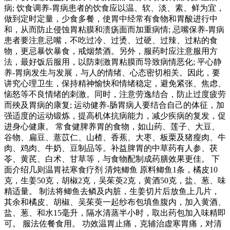
病; 饮食调养-胃病患者的饮食应以温、软、淡、素、鲜为宜，
做到定时定量，少食多餐，使胃中经常有食物和胃酸进行中
和，从而防止侵蚀胃粘膜和溃疡面而加重病情; 忌嘴保养-胃病
患者要注意忌嘴，不吃过冷、过烫、过硬、过辣、过粘的食
物，更忌暴饮暴食，戒烟禁酒。另外，服药时应注意服用方
法，最好饭后服用，以防刺激胃粘膜而导致病情恶化; 平心静
养-胃病发生与发展，与人的情绪、心态密切相关。因此，要
讲究心理卫生，保持精神愉快和情绪稳定，避免紧张、焦虑、
恼怒等不良情绪的刺激。同时，注意劳逸结合，防止过度疲劳
而殃及胃病的康复; 运动健养-肠胃病人要结合自己的体征，加
强适度的运动锻炼，提高机体抗病能力，减少疾病的复发，促
进身心健康。 常食健脾养胃的食物，如山药、莲子、大豆、
谷物、扁豆、薏苡仁、山楂、香蕉、大枣、板栗及猪瘦肉、牛
肉、鸡肉、牛奶、豆制品等。补益脾胃的中草药有人参、茯
苓、黄芪、白术、甘草等，与食物配制成药膳效果更佳。 下
面介绍几则温胃祛寒食疗剂 清炖鲫鱼 原料鲫鱼1条，橘皮10
克，生姜50克，胡椒2克，吴茱萸2克，黄酒50克，盐、葱、味
精适量。 制法将鲫鱼去鳞及内脏，生姜切片后放鱼上几片，
其余和橘皮、胡椒、吴茱萸一起纱布包填鱼腹内，加入黄酒、
盐、葱、和水15毫升，隔水清蒸半小时，取出药包加入味精即
可。 服法佐餐食用。 功效温胃止痛，克辅治虚寒胃痛，对清