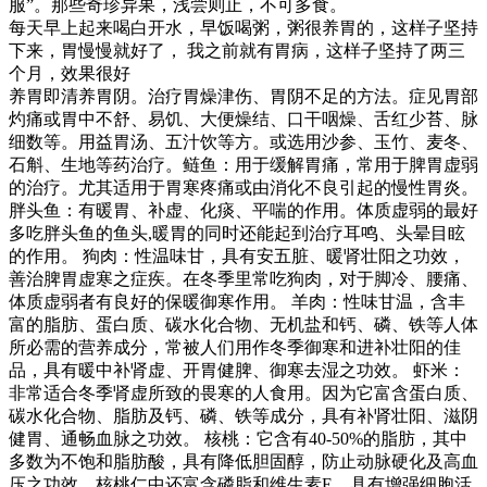
服”。那些奇珍异果，浅尝则止，不可多食。
每天早上起来喝白开水，早饭喝粥，粥很养胃的，这样子坚持
下来，胃慢慢就好了， 我之前就有胃病，这样子坚持了两三
个月，效果很好
养胃即清养胃阴。治疗胃燥津伤、胃阴不足的方法。症见胃部
灼痛或胃中不舒、易饥、大便燥结、口干咽燥、舌红少苔、脉
细数等。用益胃汤、五汁饮等方。或选用沙参、玉竹、麦冬、
石斛、生地等药治疗。鲢鱼：用于缓解胃痛，常用于脾胃虚弱
的治疗。尤其适用于胃寒疼痛或由消化不良引起的慢性胃炎。
胖头鱼：有暖胃、补虚、化痰、平喘的作用。体质虚弱的最好
多吃胖头鱼的鱼头,暖胃的同时还能起到治疗耳鸣、头晕目眩
的作用。 狗肉：性温味甘，具有安五脏、暖肾壮阳之功效，
善治脾胃虚寒之症疾。在冬季里常吃狗肉，对于脚冷、腰痛、
体质虚弱者有良好的保暖御寒作用。 羊肉：性味甘温，含丰
富的脂肪、蛋白质、碳水化合物、无机盐和钙、磷、铁等人体
所必需的营养成分，常被人们用作冬季御寒和进补壮阳的佳
品，具有暖中补肾虚、开胃健脾、御寒去湿之功效。 虾米：
非常适合冬季肾虚所致的畏寒的人食用。因为它富含蛋白质、
碳水化合物、脂肪及钙、磷、铁等成分，具有补肾壮阳、滋阴
健胃、通畅血脉之功效。 核桃：它含有40-50%的脂肪，其中
多数为不饱和脂肪酸，具有降低胆固醇，防止动脉硬化及高血
压之功效。核桃仁中还富含磷脂和维生素E，具有增强细胞活