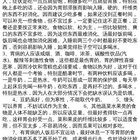
人，症状是吃一点点就会饱，稍微多吃一点就会胃胀，特别在
晚上多吃的话，还会因为胃部滞胀而影响入睡。硬的、纤维类
的东西不好消化。因而建议少吃多餐，如果还没到正餐时间，
可以补充一些食物，但不宜过多，一定要记住这不是正餐，正
餐还是要按正常来吃。食物以软、松为主，一些比较韧性、爽
口的东西不宜多吃，因为这些东西最难消化。汤最好饭前喝，
饭后喝也会增加消化困难。入睡前两三个小时都最好不要吃东
西，否则容易影响入睡，如果觉得肚子空可以多喝水。
3、胃病的人应该戒烟、酒、咖啡、浓茶、碳酸性饮品(汽
水)、酸辣等刺激性食物，这些都是最伤胃的。胃的脾性喜燥
恶寒，因而冷饮和雪糕也必须要戒，食物以热为好，这对于任
何人都是一个考验，特别是酷暑时节。有两种饮料应该多喝，
一是牛奶，二是热水。牛奶可以形成一层胃的保护膜，每天早
上起床后先喝一杯牛奶，在吃东西，是再好不过的。多喝水，
特别是热水，因为人在大部分情况下会把缺水误认为是饥饿。
4、豆奶虽好，但为寒性，不能取代牛奶。 5、馒头
可以养胃，不妨试试作为主食。 6、其他蔬菜水果类的食
物是人体不能缺乏的，所以应该足量。但最好煮得软一点再
吃，这样胃会好受一点。菜和果皮的纤维比较多，可以适度食
用，但不宜太多，不容易消化，因而瓜果可以相对多吃。
7、有胃病的人饭后不宜运动，最好休息一下等胃部的食
物消化得差不多了再开始工作，或者慢步行走，也对消化比较