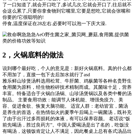
了一口知道了,就会开口吃了,多试几次,它就会开口了,往后就不
会这么累了,只要你拿食物到它嘴里,它要是想吃,它就会张嘴和
你要的!它很聪明的!
停食,温度保证在28左右.必要时可以泡一下庆大澡.
AeO野生菌之家_菌贝网_蘑菇,食用菌,提供菌
类的价格功效等知识
2，火锅底料的做法
说到哪个最好吃，个人的意见是：新好火锅底料。真的什么都
不用加了，直接一包下去后加水就行了asd
雅乐鲜山珍煲汤料选用松茸、牛肝菌、鸡枞菌等各种名贵野生
食用菌为原料，经生物粉碎技术精制而成。其菌味十足，营养
丰富。特备适合于火锅白汤锅、山珍汤煲锅以及各类中餐的汤
制品。 主要食用功效：能调节人体机能、增强免疫力、美
容、促进食欲、恢复大脑功能。 适宜人群：老幼皆宜，菌汤
是养生的首选，在热情似火的夏季午后喝上一碗菌汤，既补充
了由于出汗过多而损耗的体液，有可以保养容颜。 老话说“饭
前先喝汤，胜过良药方”。中国人爱喝汤是出了名的，吃饭没
有喝汤，这顿饭肯定让人不满足，因此餐桌上总有各式汤品出