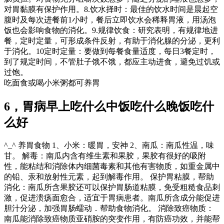
对胃黏膜有保护作用。8.饮水择时：最佳的饮水时间是晨起空
腹时及每次进餐前1小时，餐后立即饮水会稀释胃液，用汤泡
饭也会影响食物的消化。9.规律饮食：研究表明，有规律地进
餐，定时定量，可形成条件反射，有助于消化腺的分泌，更利
于消化。10定时定量：要做到每餐食量适度，每日3餐定时，
到了规定时间，不管肚子饿不饿，都应主动进食，避免过饥或
过饱。
吃面食或喝小米粥都可养胃
6，胃病早上吃什么中饭吃什么晚饭吃什
么好
^_^ 养胃食物 1、小米：暖胃，安神 2、南瓜：南瓜性温，味
甘。 解毒：南瓜内含有维生素和果胶，果胶有很好的吸附
性，能粘结和消除体内细菌毒素和其他有害物质，如重金属中
的铅、汞和放射性元素，起到解毒作用。 保护胃粘膜，帮助
消化：南瓜所含果胶还可以保护胃肠道粘膜，免受粗糙食品刺
激，促进溃疡面愈合，适宜于胃病患者。南瓜所含成分能促进
胆汁分泌，加强胃肠蠕动．帮助食物消化。 消除致癌物质：
南瓜能消除致癌物质亚硝胺的突变作用，有防癌功效，并能帮