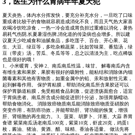
3，医生为什么胃病年年夏天犯
夏天炎热，体内水分挥发快，要充分补充水分，一旦吃了口味
重或者比较干的食物就容易造成消化不良，而且天气热大家喜
欢喝冷饮吃凉食，一热一冷会造成胃负担过重难以消化，暑热
易耗气伤阴,长夏暑湿伤脾,消化道的传染病也会增多。所以建
议夏天少吃咸食和油腻食品，多吃莲子、百合、开心果、花
生、大豆、绿豆等，多吃杂粮蔬菜，比如苦味菜、番茄汤，绿
豆（带皮）汤，苦瓜、冬瓜等等，总之以清淡为主，吃点稀饭
也是很好的哦！
1、小米暖胃，安神 2、南瓜南瓜性温，味甘。 解毒南瓜内含
有维生素和果胶，果胶有很好的吸附性，能粘结和消除体内细
菌毒素和其他有害物质，如重金属中的铅、汞和放射性元素，
起到解毒作用。 保护胃粘膜，帮助消化南瓜所含果胶还可以
保护胃肠道粘膜，免受粗糙食品刺激，促进溃疡面愈合，适宜
于胃病患者。南瓜所含成分能促进胆汁分泌，加强胃肠蠕动.
帮助食物消化。 消除致癌物质南瓜能消除致癌物质亚硝胺的
突变作用，有防癌功效，并能帮助肝、肾功能的恢复，增强
肝、肾细胞的再生能力。 3、菠菜、胡萝卜、洋葱、大蒜 养胃
食谱 紫菜南瓜汤老南瓜100克，紫菜10克，虾皮20克，鸡蛋1
枚，酱油、猪油、黄酒、醋、味精、香油各适量。 做法先将