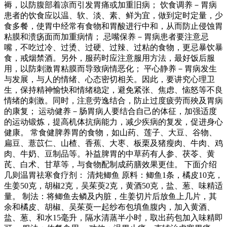
褥，以防腹部着凉而引发胃痛或加重旧病； 饮食调养－胃病
患者的饮食应以温、软、淡、素、鲜为宜，做到定时定量，少
食多餐，使胃中经常有食物和胃酸进行中和，从而防止侵蚀胃
粘膜和溃疡面而加重病情； 忌嘴保养－胃病患者要注意忌
嘴，不吃过冷、过烫、过硬、过辣、过粘的食物，更忌暴饮暴
食，戒烟禁酒。另外，服药时应注意服用方法，最好饭后服
用，以防刺激胃粘膜而导致病情恶化； 平心静养－胃病发生
与发展，与人的情绪、心态密切相关。因此，要讲究心理卫
生，保持精神愉快和情绪稳定，避免紧张、焦虑、恼怒等不良
情绪的刺激。同时，注意劳逸结合，防止过度疲劳而殃及胃病
的康复； 运动健养－肠胃病人要结合自己的体征，加强适度
的运动锻炼，提高机体抗病能力，减少疾病的复发，促进身心
健康。 常食健脾养胃的食物，如山药、莲子、大豆、谷物、
扁豆、薏苡仁、山楂、香蕉、大枣、板栗及猪瘦肉、牛肉、鸡
肉、牛奶、豆制品等。补益脾胃的中草药有人参、茯苓、黄
芪、白术、甘草等，与食物配制成药膳效果更佳。 下面介绍
几则温胃祛寒食疗剂： 清炖鲫鱼 原料：鲫鱼1条，橘皮10克，
生姜50克，胡椒2克，吴茱萸2克，黄酒50克，盐、葱、味精适
量。 制法：将鲫鱼去鳞及内脏，生姜切片后放鱼上几片，其
余和橘皮、胡椒、吴茱萸一起纱布包填鱼腹内，加入黄酒、
盐、葱、和水15毫升，隔水清蒸半小时，取出药包加入味精即