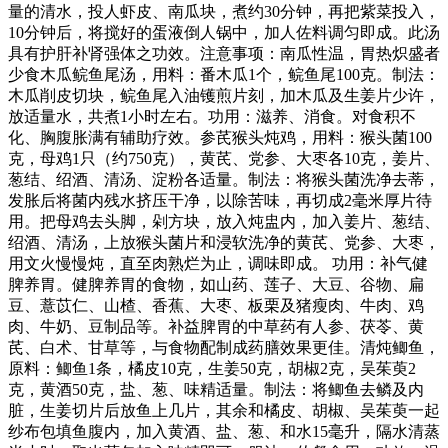
量的清水，投人虾皮、南瓜块，煮约30分钟，再把紫菜投入，
10分钟后，将搅好的蛋液倒人锅中，加人佐料调匀即成。此汤
具有护肝补肾强体之功效。注意事项：南瓜性温，胃热炽盛者
少食木瓜鲩鱼尾汤，用料：番木瓜1个，鲩鱼尾100克。制法：
木瓜削皮切块，鲩鱼尾入油镬煎片刻，加木瓜及生姜片少许，
放适量水，共煮1小时左右。功用：滋养、消食。对食积不
化、胸腹胀满有辅助疗效。参芪猴头炖鸡，用料：猴头菌100
克，母鸡1只（约750克），黄芪、党参、大枣各10克，姜片、
葱结、绍酒、清汤、淀粉各适量。制法：将猴头菌洗净去蒂，
发胀后将菌内残水挤压干净，以除苦味，再切成2毫米厚片待
用。把母鸡去头脚，剁方块，放入炖盅内，加入姜片、葱结、
绍酒、清汤，上放猴头菌片和浸软洗净的黄芪、党参、大枣，
用文火慢慢炖，直至肉熟烂为止，调味即成。 功用：补气健
脾养胃。健脾养胃的食物，如山药、莲子、大豆、谷物、扁
豆、薏苡仁、山楂、香蕉、大枣、板栗及猪瘦肉、牛肉、鸡
肉、牛奶、豆制品等。补益脾胃的中草药有人参、茯苓、黄
芪、白术、甘草等，与食物配制成药膳效果更佳。清炖鲫鱼，
原料：鲫鱼1条，橘皮10克，生姜50克，胡椒2克，吴茱萸2
克，黄酒50克，盐、葱、味精适量。制法：将鲫鱼去鳞及内
脏，生姜切片后放鱼上几片，其余和橘皮、胡椒、吴茱萸一起
纱布包填鱼腹内，加入黄酒、盐、葱、和水15毫升，隔水清蒸