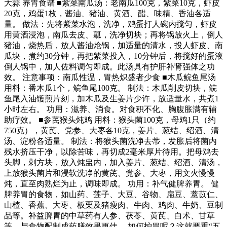
大蒜 养胃食谱 ■紫菜南瓜汤：老南瓜100克，紫菜10克，虾皮
20克，鸡蛋1枚，酱油、猪油、黄酒、醋、味精、香油各适
量。 做法：先将紫菜水泡，洗净，鸡蛋打人碗内搅匀，虾皮
用黄酒浸泡，南瓜去皮、瓤，洗净切块；再将锅放火上，倒人
猪油，烧热后，放人酱油炝锅，加适量的清水，投人虾皮、南
瓜块，煮约30分钟，再把紫菜投入，10分钟后，将搅好的蛋液
倒人锅中，加人佐料调匀即成。此汤具有护肝补肾强体之功
效。 注意事项：南瓜性温，胃热炽盛者少食 ■木瓜鲩鱼尾汤
用料：番木瓜1个，鲩鱼尾100克。 制法：木瓜削皮切块，鲩
鱼尾入油镬煎片刻，加木瓜及生姜片少许，放适量水，共煮1
小时左右。 功用：滋养、消食。对食积不化、胸腹胀满有辅
助疗效。 ■参芪猴头炖鸡 用料：猴头菌100克，母鸡1只（约
750克），黄芪、党参、大枣各10克，姜片、葱结、绍酒、清
汤、淀粉各适量。 制法：将猴头菌洗净去蒂，发胀后将菌内
残水挤压干净，以除苦味，再切成2毫米厚片待用。把母鸡去
头脚，剁方块，放入炖盅内，加入姜片、葱结、绍酒、清汤，
上放猴头菌片和浸软洗净的黄芪、党参、大枣，用文火慢慢
炖，直至肉熟烂为止，调味即成。 功用：补气健脾养胃。 健
脾养胃的食物，如山药、莲子、大豆、谷物、扁豆、薏苡仁、
山楂、香蕉、大枣、板栗及猪瘦肉、牛肉、鸡肉、牛奶、豆制
品等。补益脾胃的中草药有人参、茯苓、黄芪、白术、甘草
等，与食物配制成药膳效果更佳。 如何护胃呢？这就要重“五