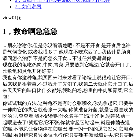
6，胃病早上吃什么中饭吃什么晚饭吃什么好
7，如何养胃
view01();
1，救命啊急急急
... 朋友谢谢你,但是你没看清楚吧? 不是不开食 是开食后也许
是气候变化 或者我喂多了 他现在不吃东西了...我估计是肠炎
请问怎么治疗 不是问怎么开食... 不过任然要谢谢你
现在我的龟吃鸡肉,牛肉,青菜.只要放到它嘴边,它就会开口了,
比象龟和灵龟开还好养!
我也有你这种龟,我买回来时来才看了论坛上说很难让它开口.
后来我是很着急,不过我开了先例了,我第二天就让它开口了,后
来天天它的味口比什么都好,我吃的粉,粉里的牛肉和青菜,它全
包!
你试试我的方法,这种龟不是有时会张嘴么,你先拿起它,只要手
一伸向它的嘴,它就会张一大嘴,你就准备好菌,就是它最喜欢的
吃的!去查查看,我不记得叫什么名字了!洗干净啊,别连浓药一
起喂进去了!就逗它,它不张,你就拿起它站起来,就是伸菌去逗
它嘴,不能总让食物停在它嘴巴,要一闪一闪的逗它发火,它就会
张嘴!有时把它反过来逗也行!它只要张开嘴就填进去,它只要咬