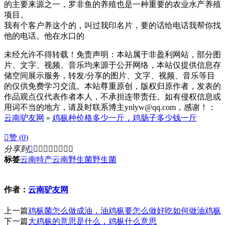
的主要来源之一，罗非鱼的养殖也是一种重要的农业水产养殖
项目。
我有个客户养这个的，叫过我印名片，要的话给电话我帮你找
他的电话。他在水口的
未经允许不得转载！免责声明：本站属于非盈利网站，部分图
片、文字、视频、音乐均来源于公开网络，本站仅提供信息存
储空间展示服务，转发/分享的图片、文字、视频、音乐等目
的仅供免费学习交流。本站尊重原创，版权归原作者，发表的
作品观点仅代表作者本人，不承担连带责任。如有侵权信息或
用词不当的地方，请及时联系博主ynlyw@qq.com，感谢！：
云南驴友网
»
鸡枞种价格多少一斤，鸡肠子多少钱一斤

赞 (
0
)
分享到









标签
云南特产
云南野生菌
野生菌
作者：
云南驴友网
上一篇
鸡枞菌怎么做成油，油鸡枞要怎么做好吃如何做油鸡枞
下一篇
大鸡枞的意思是什么，鸡枞什么意思