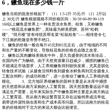
6，鳜鱼现在多少钱一斤
鳜鱼当前的批发价格如下：（1）1.5-2斤 35元/斤 （2）2斤以
上 30元/斤 鳜鱼根据规格不同价格区间：30-59 60-89 90-119
160以上鳜鱼是世界上一种名贵淡水鱼类。桂鱼，又称鳜鱼
——“桃花流水鳜鱼肥”，其味最为鲜美肥腴。苏州“松鹤
楼”、“得月楼”皆有传统苏帮名菜“松鼠桂鱼”——相传曾令七
下江南的乾隆皇帝赞不绝口。
1、鳜鱼的价格一般在每斤45元到65元左右，由于地域的不同
和生产量的不断变化，导致桂花鱼的价格也会随之改变。
2、鳜鱼以其肉嫩味美驰名中外，是久负盛誉的淡水鱼珍品，
在国内外广为畅销。由于天然资源量日趋减少，捕捞的鳜鱼已
不能满足市场需求，人工养殖鳜鱼得到较快发展，尤其是驯化
转食技术试验（从摄食活饵料鱼到摄食冰鲜鱼再到完全摄食人
工配合饲料）的成功和推广，进一步推动了鳜鱼人工养殖的规
模化。 3、北方地区养殖鳜鱼的苗种主要是从水库中捕捞
的天然苗和从南方采购的人工繁育苗。因天然苗数量远远不能
满足生产需要，近年来实际生产中鳜鱼苗种主要是从南方购运
人工繁育苗。而从南方购运繁育苗又存在运输饲养成活率低、
易带进外源性病虫害和生产成本高等问题。所以说南方的桂花
鱼的价格相对于北方的来说大都会比较便宜。