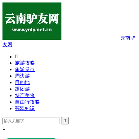
云南驴
友网

旅游攻略
旅游景点
周边游
目的地
跟团游
特产美食
自由行攻略
翡翠知识

