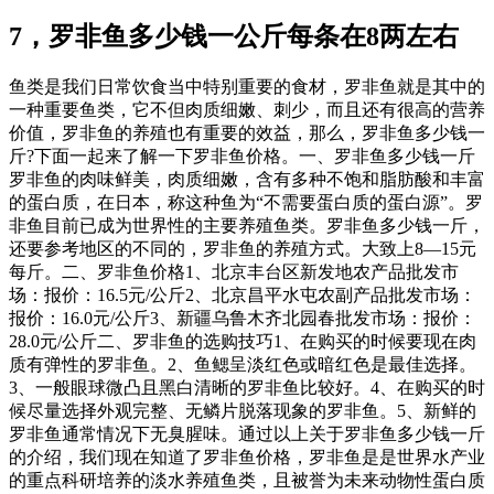
7，罗非鱼多少钱一公斤每条在8两左右
鱼类是我们日常饮食当中特别重要的食材，罗非鱼就是其中的
一种重要鱼类，它不但肉质细嫩、刺少，而且还有很高的营养
价值，罗非鱼的养殖也有重要的效益，那么，罗非鱼多少钱一
斤?下面一起来了解一下罗非鱼价格。一、罗非鱼多少钱一斤
罗非鱼的肉味鲜美，肉质细嫩，含有多种不饱和脂肪酸和丰富
的蛋白质，在日本，称这种鱼为“不需要蛋白质的蛋白源”。罗
非鱼目前已成为世界性的主要养殖鱼类。罗非鱼多少钱一斤，
还要参考地区的不同的，罗非鱼的养殖方式。大致上8—15元
每斤。二、罗非鱼价格1、北京丰台区新发地农产品批发市
场：报价：16.5元/公斤2、北京昌平水屯农副产品批发市场：
报价：16.0元/公斤3、新疆乌鲁木齐北园春批发市场：报价：
28.0元/公斤二、罗非鱼的选购技巧1、在购买的时候要现在肉
质有弹性的罗非鱼。2、鱼鳃呈淡红色或暗红色是最佳选择。
3、一般眼球微凸且黑白清晰的罗非鱼比较好。4、在购买的时
候尽量选择外观完整、无鳞片脱落现象的罗非鱼。5、新鲜的
罗非鱼通常情况下无臭腥味。通过以上关于罗非鱼多少钱一斤
的介绍，我们现在知道了罗非鱼价格，罗非鱼是是世界水产业
的重点科研培养的淡水养殖鱼类，且被誉为未来动物性蛋白质