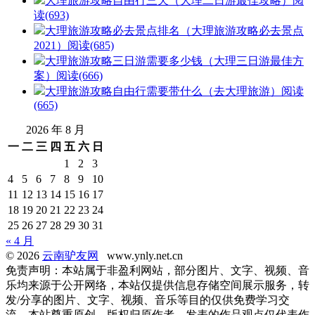
大理旅游攻略自由行三天（大理二日游最佳攻略）
阅
读(693)
大理旅游攻略必去景点排名（大理旅游攻略必去景点
2021）
阅读(685)
大理旅游攻略三日游需要多少钱（大理三日游最佳方
案）
阅读(666)
大理旅游攻略自由行需要带什么（去大理旅游）
阅读
(665)
2026 年 8 月
一
二
三
四
五
六
日
1
2
3
4
5
6
7
8
9
10
11
12
13
14
15
16
17
18
19
20
21
22
23
24
25
26
27
28
29
30
31
« 4 月
© 2026
云南驴友网
www.ynly.net.cn
免责声明：本站属于非盈利网站，部分图片、文字、视频、音
乐均来源于公开网络，本站仅提供信息存储空间展示服务，转
发/分享的图片、文字、视频、音乐等目的仅供免费学习交
流。本站尊重原创，版权归原作者，发表的作品观点仅代表作