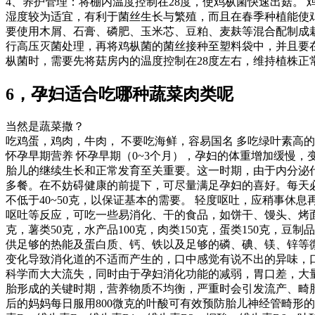
4、养护管理：将棚内温度控制在28度，使鸡枞菌快速出菇。 
湿度较为适宜，有利于菌丝生长与繁殖，而且在春季种植能使鸡
要使用木屑、石膏、磷肥、玉米芯、豆粕、麦麸等混合配制成栽
行高压灭菌处理，再将鸡枞菌的菌丝接种至塑料袋中，并且要在
枞菌时，需要先将菇房内的温度控制在28度左右，维持植株正
6，孕妇适合吃哪种蔬菜肉类呢
当然是蔬菜撒？
吃鸡蛋，鸡肉，牛肉， 不要吃海鲜，容易国名 多吃绿叶素高
怀孕早期营养 怀孕早期（0~3个月），孕妇的体重增加缓慢
胎儿的继续生长和正常发育至关重要。这一时期，由于内分泌
多餐。在不妨碍健康的前提下，可尽量满足孕妇的喜好。每天必
不低于40~50克，以保证基本的需要。 轻度呕吐，应稍事
呕吐等反应，可吃一些易消化、干的食品，如饼干、馒头、烤面
克，薯类50克，水产品100克，肉类150克，蛋类150克，豆制品
供足够的热能及蛋白质、钙、铁以及足够的磷、碘、镁、锌等微
变化导致消化道的不适而产生的，口中感觉有说不出的异味，
科学而大大流失，同时由于孕妇消化功能的减弱，胃口差，大
胎形成的关键时期，营养物质不均衡，严重时会引发流产、畸
后的妈妈每日服用800微克的叶酸可有效预防胎儿神经管畸形