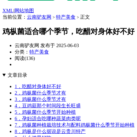
XML
|
网站地图
当前位置：
云南驴友网
特产美食
正文
>
>
鸡枞菌适合哪个季节，吃醋对身体好不好
云南驴友网 发布于 2025-06-03
分类：
特产美食
阅读(136)
文章目录
1，吃醋对身体好不好
2，鸡枞菌什么季节才有
3，鸡枞菌什么季节才有
4，豆鸡菇那个时间段生长旺盛
5，鸡枞菌什么季节开始种植
6，孕妇适合吃哪种蔬菜肉类呢
7，鸡枞菌种植栽培技术与配料鸡枞菌什么季节开始种植
8，鸡枞是什么据说是云贵川特产