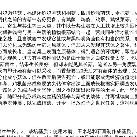
叫鸡肉丝菇，福建还称鸡脚菇和桐菇，四川称独菌菇，伞把菇，
代之前的古籍中名称更多，有鸡菌、鸡傻、鸡宗、鸡纵菜等。 
生、寄生与共生等三大类，其中以营共生者在人工栽培上较为困
讹狮番饯需与另一种活的植物根部结合一起，营共同生活才能长
秘之处，且自试验中发现它甚或与黑柄炭角菌也有相当的关系。
可以分化成为鸡肉丝菇之原基体，但却从未发现其菇体之著生。
心而成长者。当老巢上表面之原基体，得到适合的环境时，即在
菇之现象，过去有学者推测认为是由于新巢之白蚁数量太多，吃
丝菇菌丝，结果生长良好，但却未能见其长菇。笔者以另一角度
天内即开始有菇可以采收，而香菇要120天后才有菇体的出现，又
分化成小菇体，但在数天后便告死亡，或只能形成无经济价值之
考。鸡枞菌形成坚硬的尖钻体窜出深土而成长根据实际调查发现，
，该体之先端均极为坚硬，因之得以窜出那厚厚的土层，此一坚
际，随即分化形成鸡肉丝菇的菇伞与菇柄的幼体，并再继续向土
向地表伸展，以完成结菇、开伞、播放孢子之世代任务，这种现
于菌丝生长。2、栽培基质：使用木屑、玉米芯和石膏制作成基质