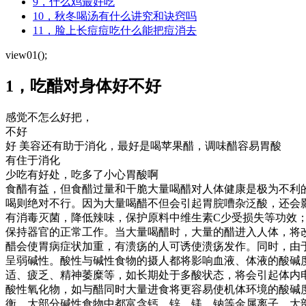
9，什么鸡最好吃
10，秋冬喝汤有什么讲究和诀窍吗
11，脸上长痘痘吃什么能把痘消去
view01();
1，吃醋对身体好不好
感觉不怎么好把，
不好
好 美容还有助于消化，最好是喝苹果醋，调味醋容易胃酸
有住于消化
少吃有好处，吃多了小心胃酸啊
食醋有益，但食醋过量和干脆大量喝醋对人体健康是极为不利
喝则绝对不行。因为大量喝醋不但会引起胃脘嘈杂泛酸，还会
有消毒灭菌，降低辣味，保护原料中维生素C少受损失等功效
保持器官的正常工作。当大量喝醋时，大量的醋进入人体，将
醋会使胃病症状加重，有溃疡的人可诱使溃疡发作。同时，由于
呈弱碱性。酸性与碱性食物的摄人都将影响血液、体液的酸碱
适、疲乏、精神萎糜等，如长期处于多酸状态，将会引起体内
酸性氧化物，如与醋同时大量进食将更容易使机体环境的酸碱
衡。大部分碱性食物中都富含钙、锌、镁、钠等金属离子，大