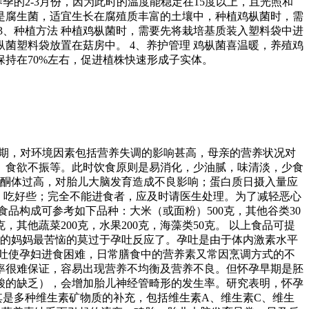
季的2-3月份，因为此时的温度能稳定在15度以上，且光照和
菌是腐生菌，适宜生长在腐殖质丰富的土壤中，种植鸡枞菌时，需
3、种植方法 种植鸡枞菌时，需要先将栽培基质装入塑料袋中进
菌塑料袋放置在菇房中。 4、养护管理 鸡枞菌喜温暖，养殖鸡
持在70%左右，促进植株快速形成子实体。
时期，对环境因素包括营养失调的影响甚高，母亲的营养状况对
、食欲不振等。此时饮食原则是易消化，少油腻，味清淡，少食
中酮体过高，对胎儿大脑发育造成不良影响；蛋白质日摄入量应
些，吃好些；完全不能进食者，应及时请医生处理。为了减轻恶心
品构成可参考如下品种：大米（或面粉）500克，其他谷类30
0克，其他蔬菜200克，水果200克，海藻类50克。 以上食品可提
期的妈妈最苦恼的莫过于孕吐反应了。孕吐是由于体内激素水平
吐使孕妇进食困难，日常膳食中的营养素又常因烹调方式的不
率很难保证，容易出现营养不均衡及营养不良。但怀孕早期是胚
酸的缺乏），会增加胎儿神经管畸形的发生率。研究表明，怀孕
其是多种维生素矿物质的补充，包括维生素A、维生素C、维生