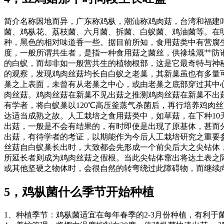
简介名称因地而异，广东称鸡枞，潮汕称鸡肉菇，台湾和福建
菌、鸡枞花、荔枝菌、六月菌、拆菌、白蚁菌、鸡油菌等。在明
种，黑色的相对味道香一些。据目前所知，食用菇类中有营腐
度，一般所谓共生者，是指一种食用菇之菌丝，供禒垛溉艹防
的白蚁，而却非如一般营共生的植物根部，这是它最奇特与神
的观察，发现鸡肉丝菇均长自白蚁之老巢，其新巢虽也有多量
巢之上表面，未曾有从老巢之中心，或由老巢之底部穿过其中
肉丝菇。鸡肉丝菇在新巢不见出菇之推测鸡肉丝菇在新巢不出
有学者，将白蚁巢以120℃高压釜蒸气杀菌后，再行培养鸡肉
达适当成熟之故。人工栽培之食用菇类中，如草菇，在下种10
出菇，一般是不会有结果的，有时即使是出现了原基体，甚而
出菇，有待学者的考证，以期能作为今后人工栽培研究之重要参
丝菇自白蚁巢长出时，大致都会先形成一个前尖后大之尖钻体
所延长者则成为鸡肉丝菇之假根。当此尖钻体窜出将达土表之
或其他坚硬之物体时，会很自然的转弯绕过此障碍物，而继续
5，鸡枞菌什么季节开始种植
1、种植季节：鸡枞菌适宜在每年春季的2-3月份种植，有利