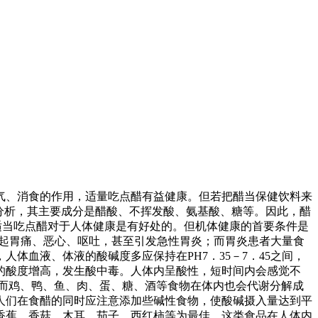
气、消食的作用，适量吃点醋有益健康。但若把醋当保健饮料来
分析，其主要成分是醋酸、不挥发酸、氨基酸、糖等。因此，醋
适当吃点醋对于人体健康是有好处的。但机体健康的首要条件是
引起胃痛、恶心、呕吐，甚至引发急性胃炎；而胃炎患者大量食
体血液、体液的酸碱度多应保持在PH7．35－7．45之间，
的酸度增高，发生酸中毒。人体内呈酸性，短时间内会感觉不
而鸡、鸭、鱼、肉、蛋、糖、酒等食物在体内也会代谢分解成
人们在食醋的同时应注意添加些碱性食物，使酸碱摄入量达到平
香蕉、香菇、木耳、茄子、西红柿等为最佳。这类食品在人体内