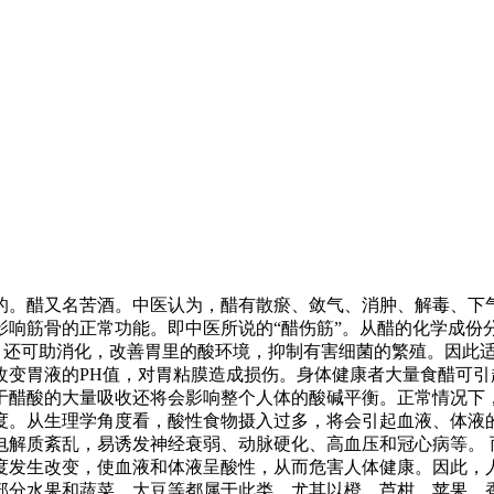
的。醋又名苦酒。中医认为，醋有散瘀、敛气、消肿、解毒、下
影响筋骨的正常功能。即中医所说的“醋伤筋”。从醋的化学成份
；还可助消化，改善胃里的酸环境，抑制有害细菌的繁殖。因此
改变胃液的PH值，对胃粘膜造成损伤。身体健康者大量食醋可
醋酸的大量吸收还将会影响整个人体的酸碱平衡。正常情况下，人
度。从生理学角度看，酸性食物摄入过多，将会引起血液、体液
电解质紊乱，易诱发神经衰弱、动脉硬化、高血压和冠心病等。 
度发生改变，使血液和体液呈酸性，从而危害人体健康。因此，
部分水果和蔬菜、大豆等都属于此类，尤其以橙、芦柑、苹果、