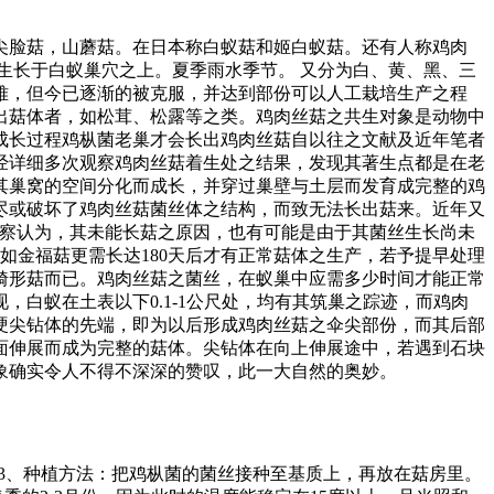
尖脸菇，山蘑菇。在日本称白蚁菇和姬白蚁菇。还有人称鸡肉
生长于白蚁巢穴之上。夏季雨水季节。 又分为白、黄、黑、三
难，但今已逐渐的被克服，并达到部份可以人工栽培生产之程
出菇体者，如松茸、松露等之类。鸡肉丝菇之共生对象是动物中
成长过程鸡枞菌老巢才会长出鸡肉丝菇自以往之文献及近年笔者
经详细多次观察鸡肉丝菇着生处之结果，发现其著生点都是在老
其巢窝的空间分化而成长，并穿过巢壁与土层而发育成完整的鸡
尽或破坏了鸡肉丝菇菌丝体之结构，而致无法长出菇来。近年又
观察认为，其未能长菇之原因，也有可能是由于其菌丝生长尚未
如金福菇更需长达180天后才有正常菇体之生产，若予提早处理
畸形菇而已。鸡肉丝菇之菌丝，在蚁巢中应需多少时间才能正常
白蚁在土表以下0.1-1公尺处，均有其筑巢之踪迹，而鸡肉
硬尖钻体的先端，即为以后形成鸡肉丝菇之伞尖部份，而其后部
面伸展而成为完整的菇体。尖钻体在向上伸展途中，若遇到石块
象确实令人不得不深深的赞叹，此一大自然的奥妙。
。3、种植方法：把鸡枞菌的菌丝接种至基质上，再放在菇房里。