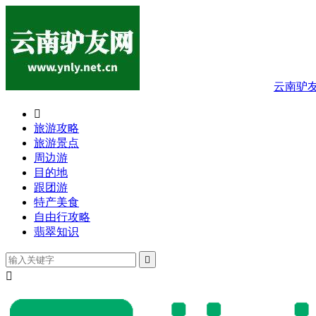
云南驴

旅游攻略
旅游景点
周边游
目的地
跟团游
特产美食
自由行攻略
翡翠知识

