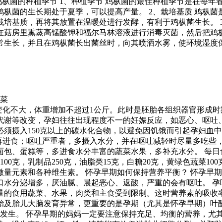
鸡枞菌的种植季节 1、种植季节 鸡枞菌的最佳种植季节是在每年春
枞菌的生长期处于夏季，可以提高产量。 2、栽培基质 鸡枞
培基质，再将其放置在温暖处进行发酵，有利于鸡枞菌生长。 
菇房里熏蒸高锰酸钾和福尔马林溶液进行消毒灭菌，然后把鸡枞
常生长，并且在鸡枞菌长出菌丝时，向其喷洒水雾，使环境湿度保
的菜
，变化不大，体重增加不超过1公斤。此时是胚胎各组织器官形成
代谢等改变，孕妇往往出现程度不一的妊娠反应，如恶心、呕吐
须摄入150克以上的碳水化合物，以避免因饥饿而引起孕妇血
休息再进食；呕吐严重者，多摄入水分，并在呕吐减轻时尽量多吃
包、蛋糕等，多进食水分丰富的蔬菜水果，多补充水分。 每日食
100克，乳制品250克，油脂类15克，白糖20克，黄绿色蔬菜10
量元素和各种维生素。 怀孕早期如何保持营养平衡？ 怀孕早
口水分泌增多，厌油腻、晨起恶心、返酸，严重的会有呕吐。 孕
量的食用蔬菜、水果，肉类和主食受到限制。这时营养素的吸收
胎及胎儿大脑发育异常，更重要的是孕期（尤其是怀孕早期）叶
的发生。 怀孕早期的妈妈一定要注意保持充足、均衡的营养，尤