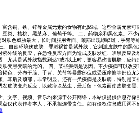
，富含铜、铁、锌等金属元素的食物有此弊端。这些金属元素可直
、豆类、核桃、黑芝麻、葡萄干等。 二、药物亲和黑色素。不少
静药对肤色威胁最大，长时间服用者面、颈部出现蝴蝶斑，手臂等
三、自然环境伤皮肤。罪魁祸首是紫外线，它刺激皮肤中的黑色
对紫外线的反应，在急性反应方面为造成皮肤发红、晒黑反应及
晒，尤其是紫外线指数到达7或7以上时，更容易伤害肌肤，应特
皮肤变黑变暗的元凶。 四、某些疾病是诱因。不少疾病可以改变
暗褐色，分布于脸、手背、关节等暴露部位或受压摩擦等部位尤
颊、耳后及颈部，非常明显。还有一类疾病是皮肤病，特别是某
诱发皮肤变态反应，以致疹块丛生，最后留下色素而使皮肤变黑
片、文字、视频、音乐均来源于公开网络，本站仅提供信息存储空
仅代表作者本人，不承担连带责任。如有侵权信息或用词不当的地方
掉