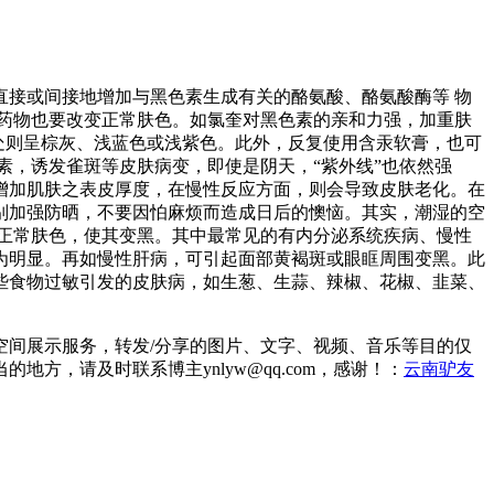
接或间接地增加与黑色素生成有关的酪氨酸、酪氨酸酶等 物
药物也要改变正常肤色。如氯奎对黑色素的亲和力强，加重肤
处则呈棕灰、浅蓝色或浅紫色。此外，反复使用含汞软膏，也可
素，诱发雀斑等皮肤病变，即使是阴天，“紫外线”也依然强
增加肌肤之表皮厚度，在慢性反应方面，则会导致皮肤老化。在
别加强防晒，不要因怕麻烦而造成日后的懊恼。其实，潮湿的空
正常肤色，使其变黑。其中最常见的有内分泌系统疾病、慢性
为明显。再如慢性肝病，可引起面部黄褐斑或眼眶周围变黑。此
些食物过敏引发的皮肤病，如生葱、生蒜、辣椒、花椒、韭菜、
。
间展示服务，转发/分享的图片、文字、视频、音乐等目的仅
，请及时联系博主ynlyw@qq.com，感谢！：
云南驴友