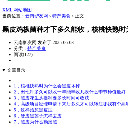
XML
|
网站地图
当前位置：
云南驴友网
特产美食
正文
>
>
黑皮鸡枞菌种才下多久能收，核桃快熟时
云南驴友网 发布于 2025-06-03
分类：
特产美食
阅读(127)
文章目录
1，核桃快熟时为什么会黑皮坏掉
2，田七种多久可以收一年能丰收几次什么季节种值最好
3，黑皮花生从播种要多长时间可收获
4，高级项目经理申请下来后多久才可以转注哪我有个高
5，这样治愈黑皮症
6，硬皮黑莲子怎样去皮
7，黑皮为什么勒磨黑