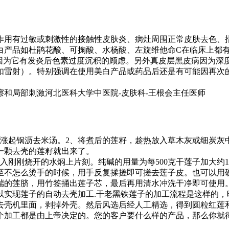
有过敏或刺激性的接触性皮肤炎、病灶周围正常皮肤去色、指甲退
品如杜鹃花酸、可掬酸、水杨酸、左旋维他命C在临床上都有不少
使用，因为它有发炎后色素过度沉积的顾虑。另外真皮层黑皮病因为
雷射）。特别强调在使用美白产品或药品后还是有可能因再次的暴
和局部刺激河北医科大学中医院-皮肤科-王根会主任医师
涨起锅沥去米汤。2、将煮后的莲籽，趁热放入草木灰或细炭灰
一颗去壳的莲籽就出来了。
入刚刚烧开的水焖上片刻。纯碱的用量为每500克干莲子加大约
至不怎么烫手的时候，用手反复揉搓即可搓去莲子皮。也可以用
端的莲脐，用竹签捅出莲子芯，最后再用清水冲洗干净即可使用
以实现莲子的自动去壳加工.干老黑铁莲子的加工流程是这样的，
去壳机里面，剥掉外壳。然后风选后经人工精选，得到圆粒红莲
个加工都是由上帝决定的。您的客户要什么样的产品，那么你就