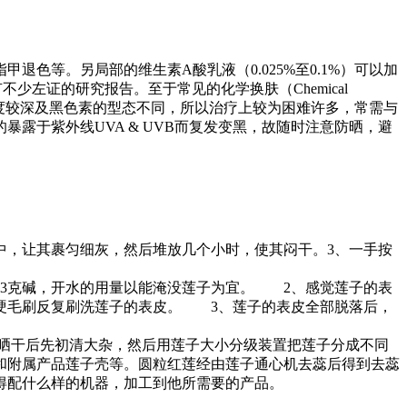
色等。另局部的维生素A酸乳液（0.025%至0.1%）可以加
左证的研究报告。至于常见的化学换肤（Chemical
深度较深及黑色素的型态不同，所以治疗上较为困难许多，常需与
露于紫外线UVA & UVB而复发变黑，故随时注意防晒，避
中，让其裹匀细灰，然后堆放几个小时，使其闷干。3、一手按
13克碱，开水的用量以能淹没莲子为宜。 2、感觉莲子的表
硬毛刷反复刷洗莲子的表皮。 3、莲子的表皮全部脱落后，
。
晒干后先初清大杂，然后用莲子大小分级装置把莲子分成不同
和附属产品莲子壳等。圆粒红莲经由莲子通心机去蕊后得到去蕊
得配什么样的机器，加工到他所需要的产品。