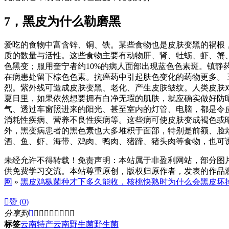
7，黑皮为什么勒磨黑
爱吃的食物中富含锌、铜、铁。某些食物也是皮肤变黑的祸根
质的数量与活性。这些食物主要有动物肝、肾、牡蛎、虾、蟹
色黑变；服用奎宁者约10%的病人面部出现蓝色色素斑。镇
在病患处留下棕色色素。抗癌药中引起肤色变化的药物更多。 
烈。紫外线可造成皮肤变黑、老化、产生皮肤皱纹。人类皮肤
夏日里，如果依然想要拥有白净无瑕的肌肤，就应确实做好防
气、透过车窗照进来的阳光、甚至室内的灯管、电脑，都是令
消耗性疾病、营养不良性疾病等。这些病可使皮肤变成褐色或
外，黑变病患者的黑色素也大多堆积于面部，特别是前额、脸
酒、鱼、虾、海带、鸡肉、鸭肉、猪蹄、猪头肉等食物，也可
未经允许不得转载！免责声明：本站属于非盈利网站，部分图
供免费学习交流。本站尊重原创，版权归原作者，发表的作品观点
网
»
黑皮鸡枞菌种才下多久能收，核桃快熟时为什么会黑皮坏

赞 (
0
)
分享到









标签
云南特产
云南野生菌
野生菌