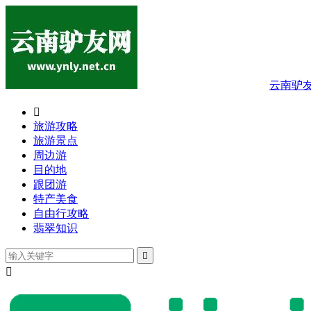
云南驴

旅游攻略
旅游景点
周边游
目的地
跟团游
特产美食
自由行攻略
翡翠知识

