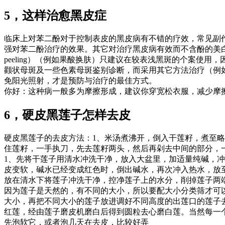
5，这样治愈黑皮症
临床上对苯二酚对于控制表皮的黑皮病有不错的疗效，常见副作用
强对苯二酚治疗的效果。其它对治疗黑皮病有效而不含酚的美白产
peeling）（例如果酸换肤）只建议在较表浅黑斑的个案
颧状母斑及一些色素母斑鉴别诊断，而采用其它方法治疗（例如
免阳光照射，才是预防与治疗的最佳方式。
你好：这种病一般多为摩擦形成，建议你穿宽松衣服，减少摩擦
6，硬皮黑莲子怎样去皮
硬皮黑莲子的去皮方法：1、米汤煮沸开，倒入干莲籽，煮至略
住莲籽，一手执刀，先去莲籽两头，然后再剁去中间的部分，
1、先将干莲子用清水冲洗干净，放入大盆里，加适量纯碱，冲
皮变软，碱水已经变成红色时，倒出碱水，再次冲入热水，放
放在清水下将莲子冲洗干净，控净莲子上的水分，削掉莲子两
因为莲子是天然的，有不同的大小，所以要配大小分类筛才可
大小，再把不同大小的莲子放进调好不同高度的出莲口的莲子
红莲，经由莲子磨皮机磨白后得到圆粒去心磨白莲。当然每一
先泡软它，或者泡几天在去皮，比较好弄