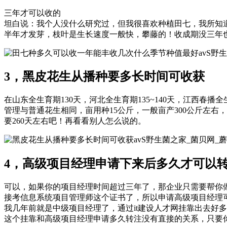
三年才可以收的
坦白说：我个人没什么研究过，但我很喜欢种植田七，我所知
半年才发芽，枝叶是生长速度一般快，攀藤的！收成期没三年
avS野
3，黑皮花生从播种要多长时间可收获
在山东全生育期130天，河北全生育期135~140天，江西春
管理与普通花生相同，亩用种15公斤，一般亩产300公斤左右，
要260天左右吧！再看看别人怎么说的。
avS野生菌之家_菌贝网_
4，高级项目经理申请下来后多久才可以
可以，如果你的项目经理时间超过三年了，那企业只需要帮你做1
接考信息系统项目管理师这个证书了，所以申请高级项目经理
我几年前就是中级项目经理了，通过it建设人才网挂靠出去好
这个挂靠和高级项目经理申请多久转注没有直接的关系，只要