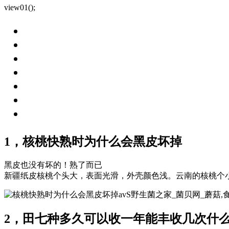
view01();
1，核桃快熟时为什么会黑皮坏掉
黑皮也没有坏的！熟了而已
新疆纸皮核桃个头大，表面光滑，外壳颜色浅。云南的核桃个
avS野生菌之家_菌贝网_蘑菇
2，田七种多久可以收一年能丰收几次什