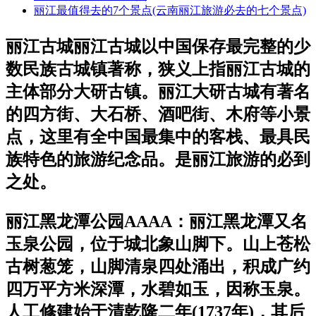
丽江最值得去的7个景点(云南丽江旅游必去的七个景点)
丽江古城丽江古城以中国保存最完整的少
数民族古城镇著称，狭义上指丽江古城的
主体部分大研古镇。丽江大研古城有著名
的四方街、大石桥、酒吧街、木府等小景
点，这里有全中国最集中的客栈、最具民
族特色的旅游纪念品。是丽江旅游的必到
之处。
丽江黑龙潭公园AAAA：丽江黑龙潭又名
玉泉公园，位于城北象山脚下。山上苍松
古树葱笼，山脚清泉四处涌出，积成广约
四万平方米深潭，水碧如玉，因称玉泉。
人工修建始于清乾隆二年(1737年)，其后