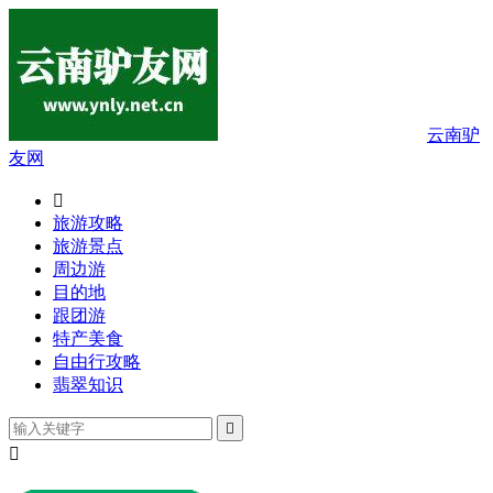
云南驴
友网

旅游攻略
旅游景点
周边游
目的地
跟团游
特产美食
自由行攻略
翡翠知识

