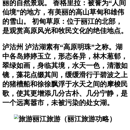
丽的自然景观。 香格里拉：被誉为“人间
仙境”的地方，有美丽的高山草甸和雄伟
的雪山。 初甸草原：位于丽江的北部，
是观赏高原风光和牧民文化的绝佳地点。
泸沽州 泸沽湖素有“高原明珠”之称。湖
中各岛婷婷玉立，形态各异，林木葱郁，
翠绿如画，身临其境，水天一色，清澈如
镜，藻花点缀其间，缓缓滑行于碧波之上
的猪槽船和徐徐飘浮于水天之间的摩梭民
歌，使其更增添几分古朴、几分宁静，是
一个远离嚣市，未被污染的处女湖。