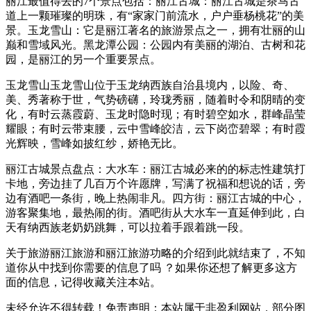
丽江最值得去的7个景点包括：丽江古城：丽江古城是茶马古
道上一颗璀璨的明珠，有“家家门前流水，户户垂杨桃花”的美
景。玉龙雪山：它是丽江著名的旅游景点之一，拥有壮丽的山
巅和雪域风光。黑龙潭公园：公园内有美丽的湖泊、古树和花
园，是丽江的另一个重要景点。
玉龙雪山玉龙雪山位于玉龙纳西族自治县境内，以险、奇、
美、秀著称于世，气势磅礴，玲珑秀丽，随着时令和阴晴的变
化，有时云蒸霞蔚、玉龙时隐时现；有时碧空如水，群峰晶莹
耀眼；有时云带束腰，云中雪峰皎洁，云下岗峦碧翠；有时霞
光辉映，雪峰如披红纱，娇艳无比。
丽江古城景点盘点：大水车：丽江古城必来的的标志性建筑打
卡地，旁边挂了几百万个许愿牌，写满了祝福和想说的话，旁
边有酒吧一条街，晚上热闹非凡。四方街：丽江古城的中心，
游客聚集地，最热闹的街。酒吧街从大水车一直延伸到此，白
天有纳西族老奶奶跳舞，可以拉着手跟着跳一段。
关于旅游丽江旅游和丽江旅游功略的介绍到此就结束了，不知
道你从中找到你需要的信息了吗 ？如果你还想了解更多这方
面的信息，记得收藏关注本站。
未经允许不得转载！免责声明：本站属于非盈利网站，部分图