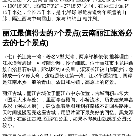
～100°16′30″、北纬27°3′2″～27°18′57″之间，在 丽江 北面约
15千米处，全长75千米，是 北半球 最近赤道终年积雪的山
脉，隔江西与中甸雪山、东与 绵绵山 相并列。
丽江最值得去的7个景点(云南丽江旅游必
去的七个景点)
（七）长江第一湾：著名V型大湾，两岸绿柳依依 推荐理由：
江水淡蓝碧绿，可登陆沙滩，沙子细腻。位于丽江市玉龙纳西
族自治县石鼓镇，距城区约50公里，滚滚长江被山崖阻挡，急
转成一个V形大弯，这就是长江第一湾。江水平缓如镜，两岸
是江南水乡一般的青山、农田和村镇，高原上的奇景。
丽江古城，丽江古城位于丽江市中东位置，古城面积非常大
（图示大水车处），里面亭台楼阁、小桥流水、历史建筑丰富
多彩（例如木府），建议拿着地图规划好路线不走回头路用1
天时间慢慢逛完这座古城，用照片留下最美好的回忆。黑龙潭
公园：在丽江古城北面约1公里，如果不爬象山就感觉公园比
较小。