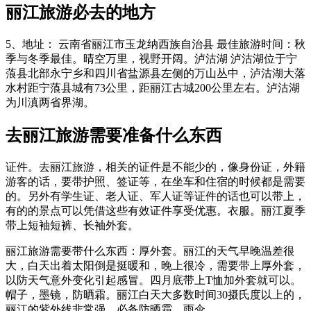
丽江旅游必去的地方
5、地址： 云南省丽江市玉龙纳西族自治县 最佳旅游时间：秋
季与冬季最佳。晴空万里，视野开阔。泸沽湖 泸沽湖位于宁
蒗县北部永宁乡和四川省盐源县左侧的万山丛中，泸沽湖大落
水村距宁蒗县城有73公里，距丽江古城200公里左右。泸沽湖
为川滇两省界湖。
去丽江旅游需要准备什么东西
证件。去丽江旅游，相关的证件是不能少的，像身份证，外籍
游客的话，要带护照、签证等，在坐车和住宿的时候都是需要
的。另外有学生证、老人证、军人证等证件的话也可以带上，
有的的景点可以凭借这些有效证件享受优惠。衣服。丽江夏季
带上短袖短裤、长袖外套。
丽江旅游需要带什么东西：厚外套。丽江的天气早晚温差很
大，白天出着太阳倒是挺暖和，晚上很冷，需要带上厚外套，
以防天气意外变化引起感冒。四月底带上T恤加外套就可以。
帽子，墨镜，防晒霜。丽江白天大多数时间30摄氏度以上的，
丽江的紫外线非常强，必备防晒霜。雨伞。