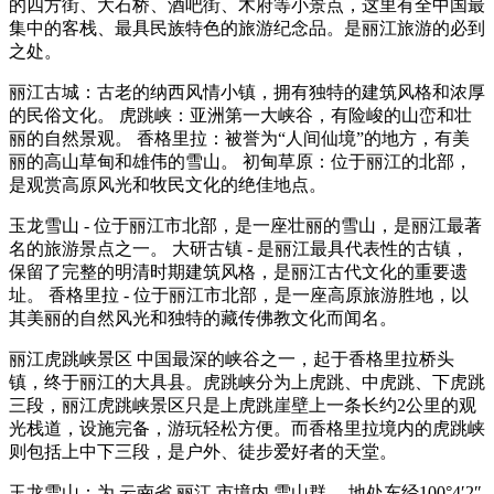
的四方街、大石桥、酒吧街、木府等小景点，这里有全中国最
集中的客栈、最具民族特色的旅游纪念品。是丽江旅游的必到
之处。
丽江古城：古老的纳西风情小镇，拥有独特的建筑风格和浓厚
的民俗文化。 虎跳峡：亚洲第一大峡谷，有险峻的山峦和壮
丽的自然景观。 香格里拉：被誉为“人间仙境”的地方，有美
丽的高山草甸和雄伟的雪山。 初甸草原：位于丽江的北部，
是观赏高原风光和牧民文化的绝佳地点。
玉龙雪山 - 位于丽江市北部，是一座壮丽的雪山，是丽江最著
名的旅游景点之一。 大研古镇 - 是丽江最具代表性的古镇，
保留了完整的明清时期建筑风格，是丽江古代文化的重要遗
址。 香格里拉 - 位于丽江市北部，是一座高原旅游胜地，以
其美丽的自然风光和独特的藏传佛教文化而闻名。
丽江虎跳峡景区 中国最深的峡谷之一，起于香格里拉桥头
镇，终于丽江的大具县。虎跳峡分为上虎跳、中虎跳、下虎跳
三段，丽江虎跳峡景区只是上虎跳崖壁上一条长约2公里的观
光栈道，设施完备，游玩轻松方便。而香格里拉境内的虎跳峡
则包括上中下三段，是户外、徒步爱好者的天堂。
玉龙雪山：为 云南省 丽江 市境内 雪山群 ，地处东经100°4′2″