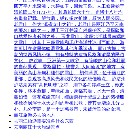
下。山上苍松古树葱笼，山脚清泉四处涌出，积成广约
四万平方米深潭，水碧如玉，因称玉泉。人工修建始于
清乾隆二年(1737年)，其后乾隆六十年、光绪十八年均
有重修记载。解放后，经过多次扩建，辟为人民公园。
老君山：作为“滇省众山之祖”，老君山是丽江乃至云南
的著名山峰之一，属于三江并流自然保护区，是探险和
自然爱好者必到之处。 玉龙雪山：这座北半球最南端的
大雪山，以其十三座雪峰和现代海洋性冰川而闻名。游
客可以在这里体验滑雪和其他冬季运动。 丽江古城：古
老的纳西风情小镇，拥有独特的建筑风格和浓厚的民俗
文化。 虎跳峡：亚洲第一大峡谷，有险峻的山峦和壮丽
的自然景观。 香格里拉：被誉为“人间仙境”的地方，有
美丽的高山草甸和雄伟的雪山。 初甸草原：位于丽江的
北部，是观赏高原风光和牧民文化的绝佳地点。 泸沽州
泸沽湖素有“高原明珠”之称。湖中各岛婷婷玉立，形态
各异，林木葱郁，翠绿如画，身临其境，水天一色，清
澈如镜，藻花点缀其间，缓缓滑行于碧波之上的猪槽船
和徐徐飘浮于水天之间的摩梭民歌，使其更增添几分古
朴、几分宁静，是一个远离嚣市，未被污染的处女湖。
丽江旅游必去的地方
去丽江旅游需要准备什么东西
云南丽江十大旅游景点