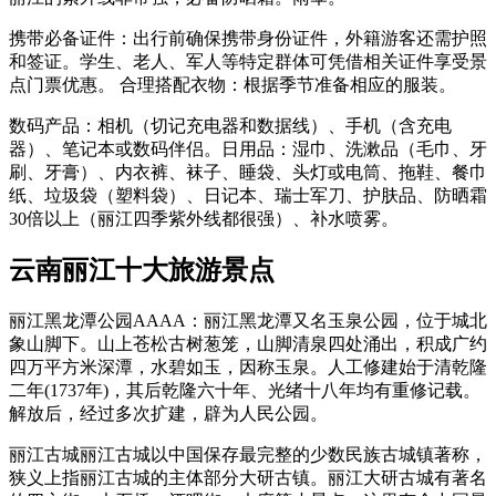
携带必备证件：出行前确保携带身份证件，外籍游客还需护照
和签证。学生、老人、军人等特定群体可凭借相关证件享受景
点门票优惠。 合理搭配衣物：根据季节准备相应的服装。
数码产品：相机（切记充电器和数据线）、手机（含充电
器）、笔记本或数码伴侣。日用品：湿巾、洗漱品（毛巾、牙
刷、牙膏）、内衣裤、袜子、睡袋、头灯或电筒、拖鞋、餐巾
纸、垃圾袋（塑料袋）、日记本、瑞士军刀、护肤品、防晒霜
30倍以上（丽江四季紫外线都很强）、补水喷雾。
云南丽江十大旅游景点
丽江黑龙潭公园AAAA：丽江黑龙潭又名玉泉公园，位于城北
象山脚下。山上苍松古树葱笼，山脚清泉四处涌出，积成广约
四万平方米深潭，水碧如玉，因称玉泉。人工修建始于清乾隆
二年(1737年)，其后乾隆六十年、光绪十八年均有重修记载。
解放后，经过多次扩建，辟为人民公园。
丽江古城丽江古城以中国保存最完整的少数民族古城镇著称，
狭义上指丽江古城的主体部分大研古镇。丽江大研古城有著名