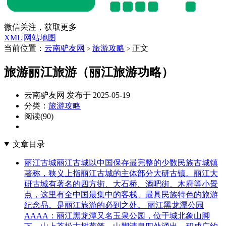
微信关注，获取更多
XML
|
网站地图
当前位置：
云南驴友网
旅游攻略
正文
>
>
旅游丽江旅游（丽江旅游功略）
云南驴友网 发布于 2025-05-19
分类：
旅游攻略
阅读(90)
文章目录
丽江古城丽江古城以中国保存最完整的少数民族古城镇
著称，狭义上指丽江古城的主体部分大研古镇。丽江大
研古城有著名的四方街、大石桥、酒吧街、木府等小景
点，这里有全中国最集中的客栈、最具民族特色的旅游
纪念品。是丽江旅游的必到之处。 丽江黑龙潭公园
AAAA：丽江黑龙潭又名玉泉公园，位于城北象山脚