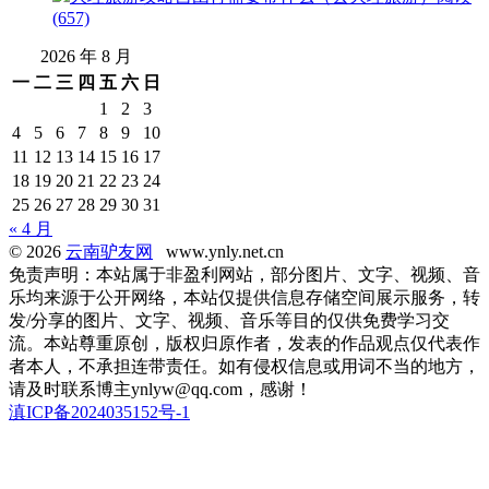
(657)
2026 年 8 月
一
二
三
四
五
六
日
1
2
3
4
5
6
7
8
9
10
11
12
13
14
15
16
17
18
19
20
21
22
23
24
25
26
27
28
29
30
31
« 4 月
© 2026
云南驴友网
www.ynly.net.cn
免责声明：本站属于非盈利网站，部分图片、文字、视频、音
乐均来源于公开网络，本站仅提供信息存储空间展示服务，转
发/分享的图片、文字、视频、音乐等目的仅供免费学习交
流。本站尊重原创，版权归原作者，发表的作品观点仅代表作
者本人，不承担连带责任。如有侵权信息或用词不当的地方，
请及时联系博主ynlyw@qq.com，感谢！
滇ICP备2024035152号-1