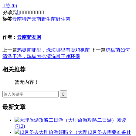

赞 (
0
)
分享到









标签
云南特产
云南野生菌
野生菌
作者：
云南驴友网
上一篇
鸡枞菌哪里，珠海哪里有卖鸡枞菌
下一篇
鸡枞菌如何
清洗干净，鸡枞怎么清洗最干净环保
相关推荐
暂无内容！

最新文章
大理旅游攻略二日游（大理旅游攻略二日游）
阅读
(712)
12月份去大理旅游好吗？（大理12月份去需要准备什