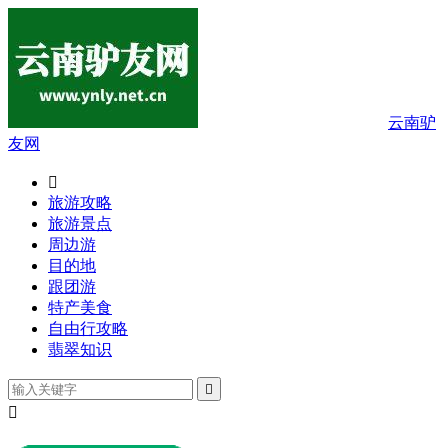
云南驴
友网

旅游攻略
旅游景点
周边游
目的地
跟团游
特产美食
自由行攻略
翡翠知识

