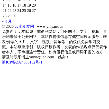
14
15
16
17
18
19
20
21
22
23
24
25
26
27
28
29
30
« 4 月
© 2026
云南驴友网
www.ynly.net.cn
免责声明：本站属于非盈利网站，部分图片、文字、视频、音
乐均来源于公开网络，本站仅提供信息存储空间展示服务，转
发/分享的图片、文字、视频、音乐等目的仅供免费学习交
流。本站尊重原创，版权归原作者，发表的作品观点仅代表作
者本人，不承担连带责任。如有侵权信息或用词不当的地方，
请及时联系博主ynlyw@qq.com，感谢！
滇ICP备2024035152号-1