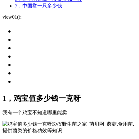
7，中国鲎一只多少钱
view01();
1，鸡宝值多少钱一克呀
我有一个鸡宝不知道哪里能卖
KvY野生菌之家_菌贝网_蘑菇,食用菌,
提供菌类的价格功效等知识