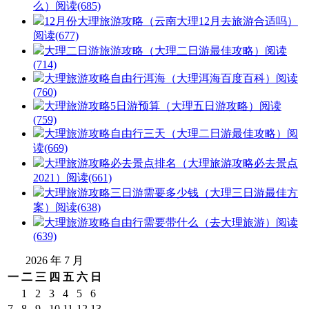
么）
阅读(685)
12月份大理旅游攻略（云南大理12月去旅游合适吗）
阅读(677)
大理二日游旅游攻略（大理二日游最佳攻略）
阅读
(714)
大理旅游攻略自由行洱海（大理洱海百度百科）
阅读
(760)
大理旅游攻略5日游预算（大理五日游攻略）
阅读
(759)
大理旅游攻略自由行三天（大理二日游最佳攻略）
阅
读(669)
大理旅游攻略必去景点排名（大理旅游攻略必去景点
2021）
阅读(661)
大理旅游攻略三日游需要多少钱（大理三日游最佳方
案）
阅读(638)
大理旅游攻略自由行需要带什么（去大理旅游）
阅读
(639)
2026 年 7 月
一
二
三
四
五
六
日
1
2
3
4
5
6
7
8
9
10
11
12
13