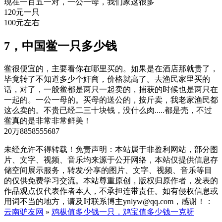
现在一百五一对，一公一母，我们家这很多
120元一只
100元左右
7，中国鲎一只多少钱
鲎很便宜的，主要看你在哪里买的。如果是在酒店那就贵了，
毕竟转了不知道多少个奸商，价格就高了。去渔民家里买的
话，对了，一般鲎都是两只一起卖的，捕获的时候也是两只在
一起的。一公一母的。买母的送公的，按斤卖，我老家渔民都
这么卖的。不贵已经二三十块钱，没什么肉.....都是壳，不过
鲎真的是非常非常鲜美！
20万8858555687
未经允许不得转载！免责声明：本站属于非盈利网站，部分图
片、文字、视频、音乐均来源于公开网络，本站仅提供信息存
储空间展示服务，转发/分享的图片、文字、视频、音乐等目
的仅供免费学习交流。本站尊重原创，版权归原作者，发表的
作品观点仅代表作者本人，不承担连带责任。如有侵权信息或
用词不当的地方，请及时联系博主ynlyw@qq.com，感谢！：
云南驴友网
»
鸡枞值多少钱一只，鸡宝值多少钱一克呀