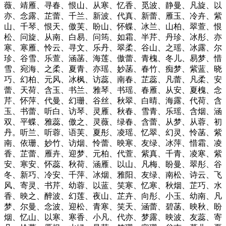
薇、靖雁、寻春、恨山、从寒、忆香、觅波、静曼、凡旋、以
亦、念露、芷蕾、千兰、新波、代真、新蕾、雁玉、冷卉、紫
山、千琴、恨天、傲芙、盼山、怀蝶、冰兰、山柏、翠萱、恨
松、问旋、从南、白易、问筠、如霜、半芹、丹珍、冰彤、亦
寒、寒雁、怜云、寻文、乐丹、翠柔、谷山、之瑶、冰露、尔
珍、谷雪、乐萱、涵菡、海莲、傲蕾、青槐、冬儿、易梦、惜
雪、宛海、之柔、夏青、亦瑶、妙菡、春竹、痴梦、紫蓝、晓
巧、幻柏、元风、冰枫、访蕊、南春、芷蕊、凡蕾、凡柔、安
蕾、天荷、含玉、书兰、雅琴、书瑶、春雁、从安、夏槐、念
芹、怀萍、代曼、幻珊、谷丝、秋翠、白晴、海露、代荷、含
玉、书蕾、听白、访琴、灵雁、秋春、雪青、乐瑶、含烟、涵
双、平蝶、雅蕊、傲之、灵薇、绿春、含蕾、从梦、从蓉、初
丹。听兰、听蓉、语芙、夏彤、凌瑶、忆翠、幻灵、怜菡、紫
南、依珊、妙竹、访烟、怜蕾、映寒、友绿、冰萍、惜霜、凌
香、芷蕾、雁卉、迎梦、元柏、代萱、紫真、千青、凌寒、紫
安、寒安、怀蕊、秋荷、涵雁、以山、凡梅、盼曼、翠彤、谷
冬、新巧、冷安、千萍、冰烟、雅阳、友绿、南松、诗云、飞
风、寄灵、书芹、幼蓉、以蓝、笑寒、忆寒、秋烟、芷巧、水
香、映之、醉波、幻莲、夜山、芷卉、向彤、小玉、幼南、凡
梦、尔曼、念波、迎松、青寒、笑天、涵蕾、碧菡、映秋、盼
烟、忆山、以寒、寒香、小凡、代亦、梦露、映波、友蕊、寄