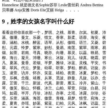
Hanneliese 就是德文名Sophie苏菲 Leslie蕾丝莉 Andrea Bettina
贝蒂娜 Anja安雅 Doris Elie艾丽 Helga ．．．．
9，姓李的女孩名字叫什么好
看看这些你喜欢那一个，梦琪、之桃、慕青、尔岚、初夏、沛
菡、傲珊、曼文、乐菱、惜文、香寒、新柔、语蓉、海安、夜
蓉、涵柏、水桃、醉蓝、语琴、从彤、傲晴、语兰、又菱、碧
彤、元霜、怜梦、紫寒、妙彤、曼易、南莲、紫翠、雨寒、易
烟、如萱、若南、寻真、晓亦、向珊、慕灵、以蕊、映易、雪
柳、海云、凝天、沛珊、寒云、冰旋、宛儿、绿真、晓霜、碧
凡、夏菡、曼香、若烟、半梦、雅绿、冰蓝、灵槐、平安、书
翠、翠风、代云、梦曼、幼翠、听寒、梦柏、醉易、访旋、亦
玉、凌萱、访卉、怀亦、笑蓝、靖柏、夜蕾、冰夏、梦松、书
雪、乐枫、念薇、靖雁、从寒、觅波、静曼、凡旋、以亦、念
露、芷蕾、千兰、新波、代真、新蕾、雁玉、冷卉、紫山、千
琴、傲芙、盼山、怀蝶、冰兰、山柏、翠萱、问旋、白易、问
筠、如霜、半芹、丹珍、冰彤、亦寒、之瑶、冰露、尔珍、谷
雪、乐萱、涵菡、海莲、傲蕾、青槐、易梦、惜雪、宛海、之
柔、夏青、亦瑶、妙菡、紫蓝、幻柏、元风、冰枫、访蕊、芷