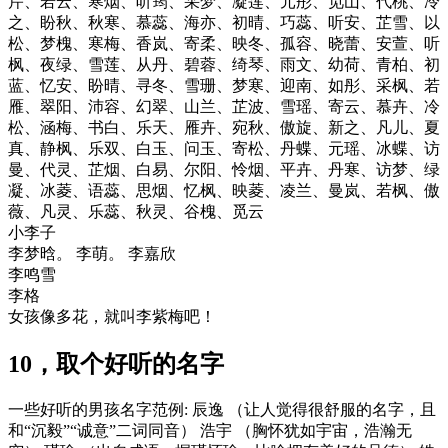
芹、若云、寒烟、听筠、采梦、凝莲、元彤、觅山、代桃、冷
之、盼秋、秋寒、慕蕊、海亦、初晴、巧蕊、听安、芷雪、以
松、梦槐、寒梅、香岚、寄柔、映冬、孤容、晓蕾、安萱、听
枫、夜绿、雪莲、从丹、碧蓉、绮琴、雨文、幼荷、青柏、初
蓝、忆安、盼晴、寻冬、雪珊、梦寒、迎南、如彤、采枫、若
雁、翠阳、沛容、幻翠、山兰、芷波、雪瑶、寄云、慕卉、冷
松、涵梅、书白、乐天、雁卉、宛秋、傲旋、新之、凡儿、夏
真、静枫、乐双、白玉、问玉、寄松、丹蝶、元瑶、冰蝶、访
曼、代灵、芷烟、白易、尔阳、怜烟、平卉、丹寒、访梦、绿
凝、冰菱、语蕊、思烟、忆枫、映菱、凌兰、曼岚、若枫、傲
薇、凡灵、乐蕊、秋灵、谷槐、觅云
小李子
李梦晗。 李萌。 李嘉欣
李鸣雪
李格
女孩像多花，就叫李紫梅吧！
10，取个好听的名字
一些好听的男孩名字范例: 辰逸 （让人觉得很舒服的名字，且
和“沉毅”“诚意”二词同音） 浩宇 （胸怀犹如宇宙，浩瀚无