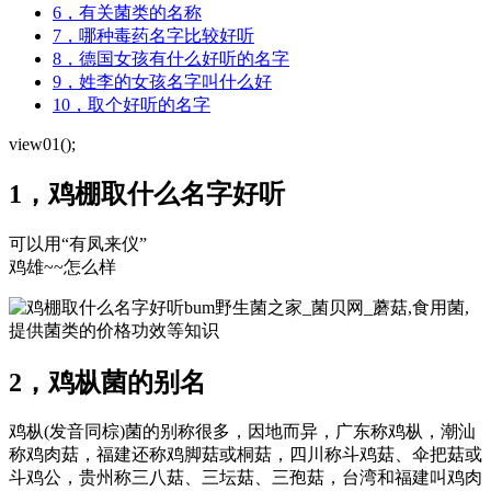
6，有关菌类的名称
7，哪种毒药名字比较好听
8，德国女孩有什么好听的名字
9，姓李的女孩名字叫什么好
10，取个好听的名字
view01();
1，鸡棚取什么名字好听
可以用“有凤来仪”
鸡雄~~怎么样
bum野生菌之家_菌贝网_蘑菇,食用菌,
提供菌类的价格功效等知识
2，鸡枞菌的别名
鸡枞(发音同棕)菌的别称很多，因地而异，广东称鸡枞，潮汕
称鸡肉菇，福建还称鸡脚菇或桐菇，四川称斗鸡菇、伞把菇或
斗鸡公，贵州称三八菇、三坛菇、三孢菇，台湾和福建叫鸡肉