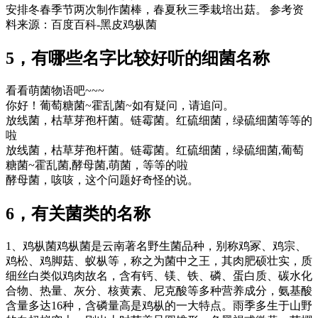
安排冬春季节两次制作菌棒，春夏秋三季栽培出菇。 参考资
料来源：百度百科-黑皮鸡枞菌
5，有哪些名字比较好听的细菌名称
看看萌菌物语吧~~~
你好！葡萄糖菌~霍乱菌~如有疑问，请追问。
放线菌，枯草芽孢杆菌。链霉菌。红硫细菌，绿硫细菌等等的
啦
放线菌，枯草芽孢杆菌。链霉菌。红硫细菌，绿硫细菌,葡萄
糖菌~霍乱菌,酵母菌,萌菌，等等的啦
酵母菌，咳咳，这个问题好奇怪的说。
6，有关菌类的名称
1、鸡枞菌鸡枞菌是云南著名野生菌品种，别称鸡冢、鸡宗、
鸡松、鸡脚菇、蚁枞等，称之为菌中之王，其肉肥硕壮实，质
细丝白类似鸡肉故名，含有钙、镁、铁、磷、蛋白质、碳水化
合物、热量、灰分、核黄素、尼克酸等多种营养成分，氨基酸
含量多达16种，含磷量高是鸡枞的一大特点。雨季多生于山野