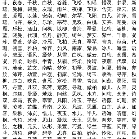
菲、夜春、千秋、白秋、谷菱、飞松、初瑶、惜灵、梦易、新
瑶、曼梅、碧曼、友瑶、雨兰、夜柳、芷珍、含芙、夜云、依
萱、凝雁、以莲、安南、幼晴、尔琴、飞阳、白凡、沛萍、雪
瑶、向卉、采文、乐珍、寒荷、觅双、白桃、安卉、迎曼、盼
雁、乐松、涵山、问枫、以柳、含海、翠曼、忆梅、涵柳、海
蓝、晓曼、代珊、忆丹、静芙、绮兰、梦安、紫丝、千雁、凝
珍、香萱、梦容、冷雁、飞柏、天真、翠琴、寄真、秋荷、代
珊、初雪、雅柏、怜容、如风、南露、紫易、冰凡、海雪、语
蓉、碧玉、语风、凝梦、从雪、白枫、傲云、白梅、念露、慕
凝、雅柔、盼柳、半青、从霜、怀柔、怜晴、夜蓉、代双、以
南、若菱、芷文、南晴、梦寒、初翠、灵波、问夏、惜海、亦
旋、沛芹、幼萱、白凝、初露、迎海、绮玉、凌香、寻芹、秋
柳、尔白、映真、含雁、寒松、寻雪、青烟、问蕊、灵阳、雪
巧、丹萱、凡双、孤萍、紫菱、寻凝、傲柏、傲儿、友容、灵
枫、尔丝、曼凝、若蕊、问丝、思枫、水卉、问梅、念寒、诗
双、翠霜、夜香、寒蕾、凡阳、冷玉、平彤、语薇、幻珊、紫
夏、凌波、芷蝶、丹南、之双、凡波、思雁、白莲、从菡、如
容、采柳、沛岚、惜儿、夜玉、水儿、半凡、语海、听莲、幻
枫、念柏、冰珍、思山、凝蕊、天玉、思萱、向梦、笑南、夏
旋、之槐、元灵、以彤、采萱、巧曼、绿兰、平蓝、问萍、绿
蓉、靖柏。迎蕾、碧曼、思卉、白柏、妙菡、怜阳、雨柏、雁