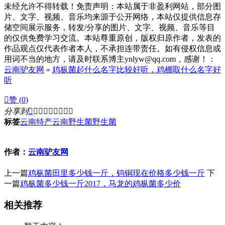
未经允许不得转载！免责声明：本站属于非盈利网站，部分图
片、文字、视频、音乐均来源于公开网络，本站仅提供信息存
储空间展示服务，转发/分享的图片、文字、视频、音乐等目
的仅供免费学习交流。本站尊重原创，版权归原作者，发表的
作品观点仅代表作者本人，不承担连带责任。如有侵权信息或
用词不当的地方，请及时联系博主ynlyw@qq.com，感谢！：
云南驴友网
»
鸡枞菌起什么名字比较好听，鸡棚取什么名字好
听

赞 (
0
)
分享到









标签
云南特产
云南野生菌
野生菌
作者：
云南驴友网
上一篇
鸡枞菌田里多少钱一斤，钨铜现在价格多少钱一斤
下
一篇
鸡枞菌多少钱一斤2017，马龙的鸡枞菌多少价
相关推荐