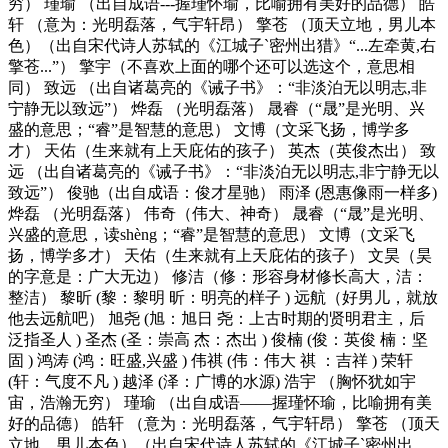
穷） 瑾瑜 （出自成语---握瑾怀瑜，比喻拥有美好的品德） 皓
轩 （意为：光明磊落，气宇轩昂） 擎苍 （顶天立地，男儿本
色）（出自宋代诗人苏轼的《江城子`密州出猎》“...左牵黄,右
擎苍...”） 擎宇（不喜欢上面的哪个还可以选这个，意思相
同） 致远 （出自诸葛亮的《诫子书》：“非淡泊无以明志,非
宁静无以致远”） 烨磊 （光明磊落） 晟睿（“晟”是光明、兴
盛的意思；“睿”是智慧的意思） 文博（文采飞扬，博学多
才） 天佑（生来就有上天庇佑的孩子） 英杰（英俊杰出） 致
远 （出自诸葛亮的《诫子书》：“非淡泊无以明志,非宁静无以
致远”） 俊驰（出自成语：俊才星驰） 雨泽 (恩惠像雨一样多)
烨磊 （光明磊落） 伟奇（伟大、神奇） 晟睿（“晟”是光明、
兴盛的意思，读shèng；“睿”是智慧的意思） 文博（文采飞
扬，博学多才） 天佑（生来就有上天庇佑的孩子） 文昊（昊
的字意是：广大无边） 修洁（修：形容身材修长高大，洁：
整洁） 黎昕 (黎：黎明 昕：明亮的样子 ) 远航（好男儿，就放
他去远航吧） 旭尧 (旭：旭日 尧：上古时期的贤明君主，后
泛指圣人 ) 圣杰 (圣：崇高 杰：杰出 ) 俊楠 (俊：英俊 楠：坚
固 ) 鸿涛 (鸿：旺盛,兴盛 ) 伟祺 (伟：伟大 祺 ：吉祥 ) 荣轩
(轩：气度不凡 ) 越泽 (泽：广博的水源) 浩宇 （胸怀犹如宇
宙，浩瀚无穷） 瑾瑜 （出自成语――握瑾怀瑜，比喻拥有美
好的品德） 皓轩 （意为：光明磊落，气宇轩昂） 擎苍 （顶天
立地，男儿本色）（出自宋代诗人苏轼的《江城子`密州出