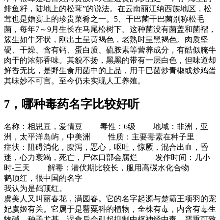
鲱鱼籽，陆地上的松茸”的说法。在云南丽江纳西族地区，松
茸也是婚宴上的珍贵菜肴之一。5、干巴菌干巴菌别称松毛
菌，每年7～9月生长在马尾松树下。这种菌没有菌盖和菌褶，
簇生如牛牙状，刚出土呈黄褐色，老熟时呈黑褐色。肉质坚
硬、干燥、含有钙、蛋白质、硫胺素等营养成分，有酷似腌牛
肉干的浓郁香味。其貌不扬，黑黑的带有一层白色，但味道却
鲜香无比，是野生食用菌中的上品，用干巴菌炒青椒或炒鸡蛋
其味妙不可言。至今仍未实现人工养殖。
7，哪种毒药名字比较好听
名称：相思豆，爱情豆 毒性：6级 地域：非洲，亚
洲，太平洋岛屿，中美洲 性质：主要毒素在种子里
症状：阻碍消化，腹泻，恶心，呕吐，惊厥，混合出血，昏
迷，心力衰竭，死亡，尸体口部会腐烂 发作时间：几小
时-三天 解毒：潜伏期比较长，服用高碳水化合物
鹤顶红，很中国的名字
我认为是鹤顶红。
虞美人又叫丽春花，满园春。它的名字起源与楚霸王项羽的宠
妃虞姬有关。它属于是罂粟科的植物，全株有毒，内含有毒生
物碱，种子尤甚。误食后会引起抑制中枢神经中毒，严重可致