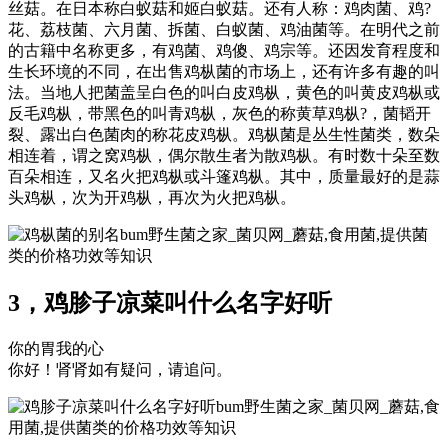
丝菇。在日本称白蚁菇和姬白蚁菇。还有人称：鸡肉菌、鸡?
花、荔枝菌、六月菌、拆菌、白蚁菌、鸡油菌等。在明代之前
的古籍中名称更多，有鸡菌、鸡傻、鸡宗等。还因发育程度和
生长环境的不同，在出售鸡枞菌的市场上，还有许多有趣的叫
法。当地人把菌盖呈白色的叫白皮鸡枞，黄色的叫黄皮鸡枞或
反毛鸡枞，带黑色的叫青鸡枞，灰色的称黄草鸡枞?，菌韬开
裂、露出白色菌肉的称花皮鸡枞。鸡枞菌是丛生性菌类，数朵
相连着，谓之窝鸡枞，偶尔散生者为散鸡枞。有时数十朵至数
百朵相连，又名火把鸡枞或斗篷鸡枞。其中，质量最好的是蒜
头鸡枞，次为开鸡枞，再次为火把鸡枞。
bum野生菌之家_菌贝网_蘑菇,食用菌,提供菌
类的价格功效等知识
3，鸡胗子凉菜叫什么名字好听
你的胃我的心
你好！肾肾如有疑问，请追问。
bum野生菌之家_菌贝网_蘑菇,食
用菌,提供菌类的价格功效等知识