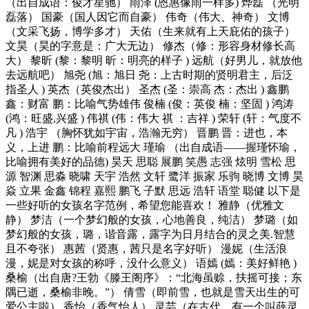
（出自成语：俊才星驰） 雨泽 (恩惠像雨一样多) 烨磊 （光明
磊落） 国豪（国人因它而自豪） 伟奇（伟大、神奇） 文博
（文采飞扬，博学多才） 天佑（生来就有上天庇佑的孩子）
文昊（昊的字意是：广大无边） 修杰（修：形容身材修长高
大） 黎昕 (黎：黎明 昕：明亮的样子 ) 远航（好男儿，就放他
去远航吧） 旭尧 (旭：旭日 尧：上古时期的贤明君主，后泛
指圣人 ) 英杰（英俊杰出） 圣杰 (圣：崇高 杰：杰出 ) 鑫鹏
鑫：财富 鹏：比喻气势雄伟 俊楠 (俊：英俊 楠：坚固 ) 鸿涛
(鸿：旺盛,兴盛 ) 伟祺 (伟：伟大 祺 ：吉祥 ) 荣轩 (轩：气度不
凡 ) 浩宇 （胸怀犹如宇宙，浩瀚无穷） 晋鹏 晋：进也，本
义，上进 鹏：比喻前程远大 瑾瑜 （出自成语――握瑾怀瑜，
比喻拥有美好的品德) 昊天 思聪 展鹏 笑愚 志强 炫明 雪松 思
源 智渊 思淼 晓啸 天宇 浩然 文轩 鹭洋 振家 乐驹 晓博 文博 昊
焱 立果 金鑫 锦程 嘉熙 鹏飞 子默 思远 浩轩 语堂 聪健 以下是
一些好听的女孩名字范例，希望您能喜欢！ 雅静（优雅文
静） 梦洁（一个梦幻般的女孩，心地善良，纯洁） 梦璐（如
梦幻般的女孩，璐，谐音露，露字为日月结合的灵之美.智慧
且不夸张） 惠茜（贤惠，茜只是名字好听） 漫妮（生活浪
漫，妮是对女孩的称呼，没什么意义） 语嫣 (嫣：美好鲜艳 )
桑榆（出自唐?王勃《滕王阁序》：“北海虽赊，扶摇可接；东
隅已逝，桑榆非晚。”） 倩雪（即前雪，也就是雪天出生的可
爱公主啦） 香怡（香气怡人） 灵芸（在古代，有一个叫薛灵