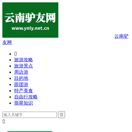
云南驴
友网

旅游攻略
旅游景点
周边游
目的地
跟团游
特产美食
自由行攻略
翡翠知识

