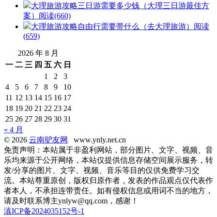
大理旅游攻略三日游需要多少钱（大理三日游最佳方
案）
阅读(660)
大理旅游攻略自由行需要带什么（去大理旅游）
阅读
(659)
2026 年 8 月
一
二
三
四
五
六
日
1
2
3
4
5
6
7
8
9
10
11
12
13
14
15
16
17
18
19
20
21
22
23
24
25
26
27
28
29
30
31
« 4 月
© 2026
云南驴友网
www.ynly.net.cn
免责声明：本站属于非盈利网站，部分图片、文字、视频、音
乐均来源于公开网络，本站仅提供信息存储空间展示服务，转
发/分享的图片、文字、视频、音乐等目的仅供免费学习交
流。本站尊重原创，版权归原作者，发表的作品观点仅代表作
者本人，不承担连带责任。如有侵权信息或用词不当的地方，
请及时联系博主ynlyw@qq.com，感谢！
滇ICP备2024035152号-1