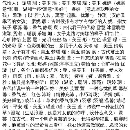
气怡人） 珺瑶 珺：美玉 瑶：美玉 梦瑶 瑶：美玉 婉婷（婉寓
意“和顺、温和”“婷“寓意“美好”） 睿婕 （意思是聪明的女
孩） 雅琳（ 以“雅”入名，寓意“超脱、优雅”） 静琪（安静又
乖巧的女孩） 彦妮 彦：古时候指有才学有德行的人 妮：指女
孩子 馨蕊 馨：香气 静宸 宸：古代君王的代称 雪慧 冰雪聪慧
淑颖 贤淑，聪颖 乐姗 姗：女子走路时婀娜的样子 玥怡 怡：
心旷神怡 芸熙 熙：光明 钰彤 钰：美玉 彤：红色 璟雯 璟：玉
的光彩 雯：色彩斑斓的云，多用于人名 天瑜 瑜：美玉 婧琪
婧：女子有才 琪：美玉 梦瑶 瑶：美玉 静宸 宸：古代君王的
代称 诗琪 (诗情画意;美玉) 美萱 萱：一种忘忧的草 雪雁 (在雪
花中飞舞的飞雁) 煜婷 (照耀;亭亭玉立) 笑怡 怡：心旷神怡 优
璇（优，各个方面都很优秀；璇，像美玉一样美丽，受人欢
迎） 雨嘉（雨，纯洁；嘉，优秀） 娅楠（娅，谐音雅，文
雅；楠只是名字好听） 雨婷（温柔，聪明，漂亮） 玥婷 玥：
古代传说中的一种神珠 婷：美好 芸萱 萱：一种忘忧的草 馨彤
馨：香气 彤：红色 沛玲（精神充沛，小巧玲珑） 语嫣 (嫣：
美好鲜艳 ) 凌菲 (菲：草木的香气很浓 ) 羽馨 (羽缎;温馨) 靖瑶
(靖：平安 瑶：美玉 ) 瑾萱 (瑾：美玉 萱：传说中一种忘忧的
草 ) 漫妮（生活浪漫，妮是对女孩的称呼，没什么意义） 灵
芸（在古代，有一个叫薛灵芸的少女，长得容华绝世，貌赛貂
禅，他被当时的皇帝曹丕看中，欲召她进宫做宠妃，愿您的女