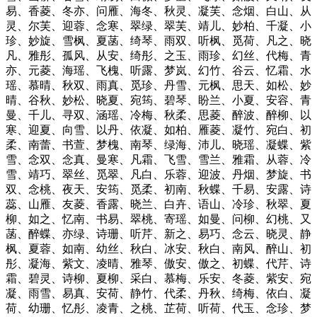
易、香菱、冬亦、问雁、海冬、秋灵、凝芙、念烟、白山、从
灵、尔芙、迎蓉、念寒、翠绿、翠芙、靖儿、妙柏、千凝、小
珍、妙旋、雪枫、夏菡、绮琴、雨双、听枫、觅荷、凡之、晓
凡、雅彤、孤风、从安、绮彤、之玉、雨珍、幻丝、代梅、青
亦、元菱、海瑶、飞槐、听露、梦岚、幻竹、谷云、忆霜、水
瑶、慕晴、秋双、雨真、觅珍、丹雪、元枫、思天、如松、妙
晴、谷秋、妙松、晓夏、宛筠、碧琴、盼兰、小夏、安容、青
曼、千儿、寻双、涵瑶、冷梅、秋柔、思菱、醉波、醉柳、以
寒、迎夏、向雪、以丹、依凝、如柏、雁菱、凝竹、宛白、初
柔、南蕾、书萱、梦槐、南琴、绿海、沛儿、晓瑶、凝蝶、紫
雪、念双、念真、曼寒、凡霜、飞雪、雪兰、雅霜、从蓉、冷
雪、靖巧、翠丝、觅翠、凡白、乐蓉、迎波、丹烟、梦旋、书
双、念桃、夜天、安筠、觅柔、初南、秋蝶、千易、安露、诗
蕊、山雁、友菱、香露、晓兰、白卉、语山、冷珍、秋翠、夏
柳、如之、忆南、书易、翠桃、寄瑶、如曼、问柳、幻桃、又
菡、醉蝶、亦绿、诗珊、听芹、新之、易巧、念云、晓灵、静
枫、夏蓉、如南、幼丝、秋白、冰安、秋白、南风、醉山、初
彤、凝海、紫文、凌晴、雅琴、傲安、傲之、初蝶、代芹、诗
霜、碧灵、诗柳、夏柳、采白、慕梅、乐安、冬菱、紫安、宛
凝、雨雪、易真、安荷、静竹、代柔、丹秋、绮梅、依白、凝
荷、幼珊、忆彤、凌青、之桃、芷荷、听荷、代玉、念珍、梦