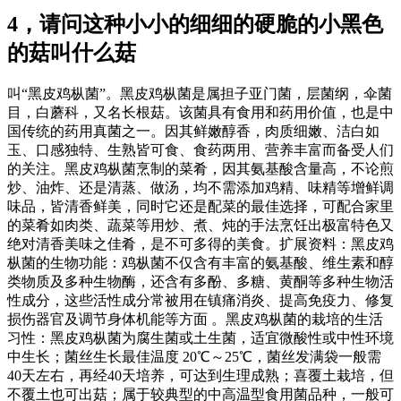
4，请问这种小小的细细的硬脆的小黑色
的菇叫什么菇
叫“黑皮鸡枞菌”。黑皮鸡枞菌是属担子亚门菌，层菌纲，伞菌
目，白蘑科，又名长根菇。该菌具有食用和药用价值，也是中
国传统的药用真菌之一。因其鲜嫩醇香，肉质细嫩、洁白如
玉、口感独特、生熟皆可食、食药两用、营养丰富而备受人们
的关注。黑皮鸡枞菌烹制的菜肴，因其氨基酸含量高，不论煎
炒、油炸、还是清蒸、做汤，均不需添加鸡精、味精等增鲜调
味品，皆清香鲜美，同时它还是配菜的最佳选择，可配合家里
的菜肴如肉类、蔬菜等用炒、煮、炖的手法烹饪出极富特色又
绝对清香美味之佳肴，是不可多得的美食。扩展资料：黑皮鸡
枞菌的生物功能：鸡枞菌不仅含有丰富的氨基酸、维生素和醇
类物质及多种生物酶，还含有多酚、多糖、黄酮等多种生物活
性成分，这些活性成分常被用在镇痛消炎、提高免疫力、修复
损伤器官及调节身体机能等方面 。黑皮鸡枞菌的栽培的生活
习性：黑皮鸡枞菌为腐生菌或土生菌，适宜微酸性或中性环境
中生长；菌丝生长最佳温度 20℃～25℃，菌丝发满袋一般需
40天左右，再经40天培养，可达到生理成熟；喜覆土栽培，但
不覆土也可出菇；属于较典型的中高温型食用菌品种，一般可