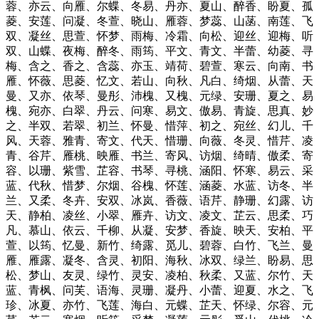
蓉、亦云、向雁、尔蝶、冬易、丹亦、夏山、醉香、盼夏、孤
菱、安莲、问凝、冬萱、晓山、雁蓉、梦蕊、山菡、南莲、飞
双、凝丝、思萱、怀梦、雨梅、冷霜、向松、迎丝、迎梅、听
双、山蝶、夜梅、醉冬、雨筠、平文、青文、半蕾、幼菱、寻
梅、含之、香之、含蕊、亦玉、靖荷、碧萱、寒云、向南、书
雁、怀薇、思菱、忆文、若山、向秋、凡白、绮烟、从蕾、天
曼、又亦、依琴、曼彤、沛槐、又槐、元绿、安珊、夏之、易
槐、宛亦、白翠、丹云、问寒、易文、傲易、青旋、思真、妙
之、半双、若翠、初兰、怀曼、惜萍、初之、宛丝、幻儿、千
风、天蓉、雅青、寄文、代天、惜珊、向薇、冬灵、惜芹、凌
青、谷芹、雁桃、映雁、书兰、寄风、访烟、绮晴、傲柔、寄
容、以珊、紫雪、芷容、书琴、寻桃、涵阳、怀寒、易云、采
蓝、代秋、惜梦、尔烟、谷槐、怀莲、涵菱、水蓝、访冬、半
兰、又柔、冬卉、安双、冰岚、香薇、语芹、静珊、幻露、访
天、静柏、凌丝、小翠、雁卉、访文、凌文、芷云、思柔、巧
凡、慕山、依云、千柳、从凝、安梦、香旋、映天、安柏、平
萱、以筠、忆曼、新竹、绮露、觅儿、碧蓉、白竹、飞兰、曼
雁、雁露、凝冬、含灵、初阳、海秋、冰双、绿兰、盼易、思
松、梦山、友灵、绿竹、灵安、凌柏、秋柔、又蓝、尔竹、天
蓝、青枫、问芙、语海、灵珊、凝丹、小蕾、迎夏、水之、飞
珍、冰夏、亦竹、飞莲、海白、元蝶、芷天、怀绿、尔容、元