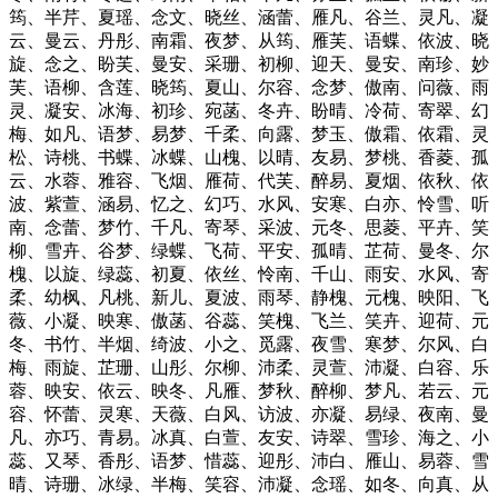
筠、半芹、夏瑶、念文、晓丝、涵蕾、雁凡、谷兰、灵凡、凝
云、曼云、丹彤、南霜、夜梦、从筠、雁芙、语蝶、依波、晓
旋、念之、盼芙、曼安、采珊、初柳、迎天、曼安、南珍、妙
芙、语柳、含莲、晓筠、夏山、尔容、念梦、傲南、问薇、雨
灵、凝安、冰海、初珍、宛菡、冬卉、盼晴、冷荷、寄翠、幻
梅、如凡、语梦、易梦、千柔、向露、梦玉、傲霜、依霜、灵
松、诗桃、书蝶、冰蝶、山槐、以晴、友易、梦桃、香菱、孤
云、水蓉、雅容、飞烟、雁荷、代芙、醉易、夏烟、依秋、依
波、紫萱、涵易、忆之、幻巧、水风、安寒、白亦、怜雪、听
南、念蕾、梦竹、千凡、寄琴、采波、元冬、思菱、平卉、笑
柳、雪卉、谷梦、绿蝶、飞荷、平安、孤晴、芷荷、曼冬、尔
槐、以旋、绿蕊、初夏、依丝、怜南、千山、雨安、水风、寄
柔、幼枫、凡桃、新儿、夏波、雨琴、静槐、元槐、映阳、飞
薇、小凝、映寒、傲菡、谷蕊、笑槐、飞兰、笑卉、迎荷、元
冬、书竹、半烟、绮波、小之、觅露、夜雪、寒梦、尔风、白
梅、雨旋、芷珊、山彤、尔柳、沛柔、灵萱、沛凝、白容、乐
蓉、映安、依云、映冬、凡雁、梦秋、醉柳、梦凡、若云、元
容、怀蕾、灵寒、天薇、白风、访波、亦凝、易绿、夜南、曼
凡、亦巧、青易。冰真、白萱、友安、诗翠、雪珍、海之、小
蕊、又琴、香彤、语梦、惜蕊、迎彤、沛白、雁山、易蓉、雪
晴、诗珊、冰绿、半梅、笑容、沛凝、念瑶、如冬、向真、从