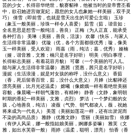
芸的少女，长得容华绝世，貌赛貂禅，他被当时的皇帝曹丕看
中，欲召她进宫做宠妃，愿您的女儿也象她一样美丽，双手灵
巧） 倩雪（即前雪，也就是雪天出生的可爱公主啦） 玉珍
（象玉一般美丽，珍珠一样令人喜爱） 茹雪（茹，谐音如；
全名意思是想雪一般纯洁，善良） 正梅（为人正直，能承受
各种打击） 美琳（美丽，善良，活泼） 欢馨（快乐，与家人
生活得非常温馨） 优璇（优，各个方面都很优秀；璇，像美
玉一样美丽，受人欢迎） 雨嘉（雨，纯洁；嘉，优秀） 娅楠
（娅，谐音雅，文雅；楠只是名字好听） 明美（明白事理，
长得标志美丽，有着花容月貌） 可馨（一个美丽的可人儿。
能与家人生活得非常温馨） 惠茜（贤惠，茜只是名字好听）
漫妮（生活浪漫，妮是对女孩的称呼，没什么意义） 香茹
（香，死后留香百世，茹，没什么大意义） 月婵（比貂禅还
漂亮美丽，比月光还温柔） 嫦曦（像嫦娥一样有着绝世美丽
容貌，像晨曦一样朝气蓬勃，有精神） 静香（文静，象明朝
时期的香妃一样美丽，文雅，贞烈） 梦洁（一个梦幻般的女
孩，心地善良，纯洁） 凌薇（气势、朝气都凌人，薇，祝她
将来成为一代名人） 美莲（美丽如莲花一样，还有出淤泥而
不染的高尚品质） 雅静（优雅文静） 雪丽（美丽如雪） 依娜
（有伊人风采，娜一般指姑娘美丽，婀娜多姿嘛） 雅芙（文
雅，如出水芙蓉一般） 雨婷（温柔，聪明，漂亮） 怡香（香