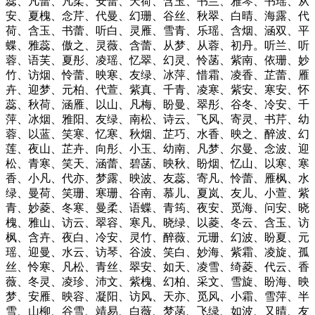
蕊、凡蕾、凡柔、安蕾、天荷、含玉、书兰、雅琴、书瑶、从
安、夏槐、念芹、代曼、幻珊、谷丝、秋翠、白晴、海露、代
荷、含玉、书蕾、听白、灵雁、雪青、乐瑶、含烟、涵双、平
蝶、雅蕊、傲之、灵薇、含蕾、从梦、从蓉、初丹。听兰、听
蓉、语芙、夏彤、凌瑶、忆翠、幻灵、怜菡、紫南、依珊、妙
竹、访烟、怜蕾、映寒、友绿、冰萍、惜霜、凌香、芷蕾、雁
卉、迎梦、元柏、代萱、紫真、千青、凌寒、紫安、寒安、怀
蕊、秋荷、涵雁、以山、凡梅、盼曼、翠彤、谷冬、冷安、千
萍、冰烟、雅阳、友绿、南松、诗云、飞风、寄灵、书芹、幼
蓉、以蓝、笑寒、忆寒、秋烟、芷巧、水香、映之、醉波、幻
莲、夜山、芷卉、向彤、小玉、幼南、凡梦、尔曼、念波、迎
松、青寒、笑天、涵蕾、碧菡、映秋、盼烟、忆山、以寒、寒
香、小凡、代亦、梦露、映波、友蕊、寄凡、怜蕾、雁枫、水
绿、曼荷、笑珊、寒珊、谷南、慕儿、夏岚、友儿、小萱、紫
青、妙菱、冬寒、曼柔、语蝶、青筠、夜安、觅海、问安、晓
槐、雅山、访云、翠容、寒凡、晓绿、以菱、冬云、含玉、访
枫、含卉、夜白、冷安、灵竹、醉薇、元珊、幻波、盼夏、元
瑶、迎曼、水云、访琴、谷波、笑白、妙海、紫霜、凌旋、孤
丝、怜寒、凡松、青丝、翠安、如天、凌雪、绮菱、代云、香
薇、冬灵、凌珍、沛文、紫槐、幻柏、采文、雪旋、盼海、映
梦、安雁、映容、凝阳、访风、天亦、觅风、小霜、雪萍、半
雪、山柳、谷雪、靖易、白薇、梦菡、飞绿、如波、又晴、友