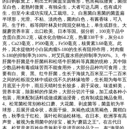
的白蚂蚁窝上，刚出土时菌盖呈圆锥形，色黑褐或微黄，菌摺
呈白色，老熟时微黄，有独朵生，大者可达几两，也有成片
生，但至今未成功实现人工栽培。2、白葱菌白葱菌的菌盖扁
半球形，光滑、不粘、淡肉色，菌肉白色，有酱香味，可入
药。生于柞、栎等阔叶林及针阔混交林地上，单生或群生。大
腿蘑营养丰富，出口欧美、日本等国。据分析，100克干品中
含蛋白质20.2克，碳水化合物64.2克，热量338千卡，灰分4.0
克，Ca23毫克，P500毫克，Fe50毫克，核黄素3.68毫克。此
外，其水提物对小白鼠肉瘤S-180的生长有阻抑作用，对肉瘤
S-180的抑制率为100%，对艾氏腹水癌的抑制率为90%。3、牛
肝菌牛肝菌是牛肝菌科和松塔牛肝菌科等真菌的统称，其中除
少数品种有毒或味苦而不能食用外，大部分品种均可食用，主
要有白、黄、黑、红牛肝菌，生长于海拔九百米至二千二百米
之间的松栎混交林中或砍伐不久的林缘地带，生长期为每年五
月底至十月中，雨后天晴时生长较多，易于采收。味道鲜美，
营养丰富，除新鲜的作菜外，大部分切片干燥，加工成各种小
包装，用来配制汤料或做成酱油浸膏，也有制成盐腌品食用。
4、松茸菌松茸别称松口蘑、大花菌、剥皮菌等，菌盖初为半
球形，后展开成伞状，表面干燥、灰褐色或淡黑褐色，菌褶白
色，秋季生于红松、落叶松和油松林地。在日本、欧洲享有高
声誉，被视为食用菌中的珍宝，被为“蘑菇之王”。在古代日
本，松茸是老百姓向贵族和天皇进贡的珍品之一，有“海里的