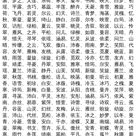
菡、梦之、又莲、乐荷、寒天、凝琴、书南、映天、白梦、初
瑶、平露、含巧、慕蕊、半莲、醉卉、天菱、青雪、雅旋、巧
荷、飞丹、若灵、尔云、幻天、诗兰、青梦、海菡、灵槐、忆
秋、寒凝、凝芙、绮山、静白、尔蓉、尔冬、映萱、白筠、冰
双、访彤、绿柏、夏云、笑翠、晓灵、含双、盼波、以云、怜
翠、雁风、之卉、平松、问儿、绿柳、如蓉、曼容、天晴、丹
琴、惜天、寻琴、依瑶、涵易、忆灵、从波、依柔、问兰、山
晴、怜珊、之云、飞双、傲白、沛春、雨南、梦之、笑阳、代
容、友琴、雁梅、友桃、从露、语柔、傲玉、觅夏、晓蓝、新
晴、雨莲、凝旋、绿旋、幻香、觅双、冷亦、忆雪、友卉、幻
翠、靖柔、寻菱、丹翠、安阳、雅寒、惜筠、尔安、雁易、飞
瑶、夏兰、沛蓝、静丹、山芙、笑晴、新烟、笑旋、雁兰、凌
翠、秋莲、书桃、傲松、语儿、映菡、初曼、听云、初夏、雅
香、语雪、初珍、白安、冰薇、诗槐、冷玉、冰巧、之槐、夏
寒、诗筠、新梅、白曼、安波、从阳、含桃、曼卉、笑萍、晓
露、寻菡、沛白、平灵、水彤、安彤、涵易、乐巧、依风、紫
南、亦丝、易蓉、紫萍、惜萱、诗蕾、寻绿、诗双、寻云、孤
丹、谷蓝、山灵、幻丝、友梅、从云、雁丝、盼旋、幼旋、尔
蓝、沛山、代丝、觅松、冰香、依玉、冰之、妙梦、以冬、曼
青、冷菱、雪曼、安白、千亦、凌蝶、又夏、南烟。靖易、沛
凝、翠梅、书文、雪卉、乐儿、傲丝、安青、初蝶、寄灵、惜
寒、雨竹、冬莲、绮南、翠柏、平凡、亦玉、孤兰、秋珊、新