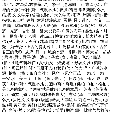
猎》“…左牵黄,右擎苍…”） 擎宇（意思同上） 志泽 (泽：广
域的水源 ) 子轩 (轩：气度不凡 ) 睿渊 (睿智;学识渊博) 弘文
(弘扬;文:文学家) 哲瀚 (拥有广大的学问) 雨泽 (恩惠) 楷瑞 (楷:
楷模;瑞:吉祥) 建辉 (建造辉煌成就) 晋鹏( 晋：进也，本义，上
进 鹏：比喻前程远大 ) 天磊 (磊：众石累积 ) 绍辉( 绍：继承
辉：光辉 ) 浩南 (浩：浩大 ) 泽洋 (广阔的海洋 ) 鑫磊 (鑫：财
富 ) 鹏煊 (煊：光明，读xuān ) 博文 (文韬武略，博大精深 ) 昊
强 (昊：苍天，苍穹 ) 越泽 (越过广阔的水源 ) 旭尧 (旭：旭日
尧：为传说中上古的贤明君主，后泛指圣人) 伟宸 (宸：古代
君王的代称 ) 志泽 (泽：广域的水源 ) 博超 (博：博大 超：超越
) 君浩 (君：君子 浩：浩大 ) 子骞 (骞：高举，飞起 ) 鹏涛
(鹏：比喻气势雄伟 ) 炎彬 (炎：燃烧 彬：形容文雅 ) 鹤轩
(鹤：闲云野鹤 轩：气度不凡 ) 伟泽 (伟：伟大 泽：广域的水
源) 越彬 （彬：形容文雅 ） 风华 （风华正茂 ） 靖琪 （靖：
平安 琪：美玉 ） 明辉 （辉：光明 ） 伟诚 (伟：伟大 诚：诚
实 ) 明轩 (轩：气度不凡 ) 绍辉 (辉：辉煌 ) 健柏（(柏：松柏，
是长寿的象征。“健柏”就是健康长寿的意思） 英杰（英俊杰
出） 修杰（修：形容身材修长高大） 志泽 (泽：广域的水源 )
弘文 (弘扬,文:文学家) 峻熙 (峻:高大威猛;熙:前途一片光明) 嘉
懿 (嘉:美好;懿:美好) 煜城 (照耀城市) 懿轩 (懿:美好;轩:气宇轩
昂) 烨伟 (烨：光耀) 苑博 (博：博学) 鹏涛 (鹏：比喻气势雄伟)