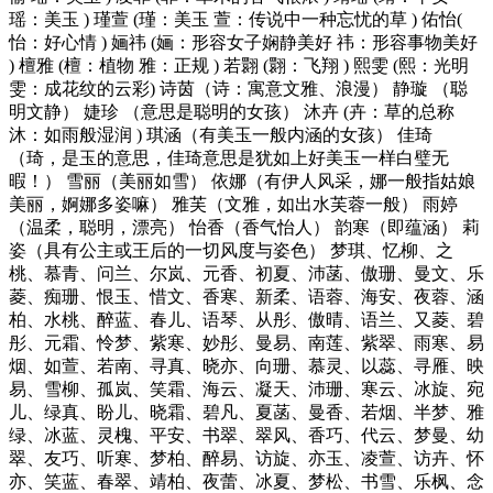
瑶：美玉 ) 瑾萱 (瑾：美玉 萱：传说中一种忘忧的草 ) 佑怡(
怡：好心情 ) 婳祎 (婳：形容女子娴静美好 祎：形容事物美好
) 檀雅 (檀：植物 雅：正规 ) 若翾 (翾：飞翔 ) 熙雯 (熙：光明
雯：成花纹的云彩) 诗茵（诗：寓意文雅、浪漫） 静璇 （聪
明文静） 婕珍 （意思是聪明的女孩） 沐卉 (卉：草的总称
沐：如雨般湿润 ) 琪涵（有美玉一般内涵的女孩） 佳琦
（琦，是玉的意思，佳琦意思是犹如上好美玉一样白璧无
暇！） 雪丽（美丽如雪） 依娜（有伊人风采，娜一般指姑娘
美丽，婀娜多姿嘛） 雅芙（文雅，如出水芙蓉一般） 雨婷
（温柔，聪明，漂亮） 怡香（香气怡人） 韵寒（即蕴涵） 莉
姿（具有公主或王后的一切风度与姿色） 梦琪、忆柳、之
桃、慕青、问兰、尔岚、元香、初夏、沛菡、傲珊、曼文、乐
菱、痴珊、恨玉、惜文、香寒、新柔、语蓉、海安、夜蓉、涵
柏、水桃、醉蓝、春儿、语琴、从彤、傲晴、语兰、又菱、碧
彤、元霜、怜梦、紫寒、妙彤、曼易、南莲、紫翠、雨寒、易
烟、如萱、若南、寻真、晓亦、向珊、慕灵、以蕊、寻雁、映
易、雪柳、孤岚、笑霜、海云、凝天、沛珊、寒云、冰旋、宛
儿、绿真、盼儿、晓霜、碧凡、夏菡、曼香、若烟、半梦、雅
绿、冰蓝、灵槐、平安、书翠、翠风、香巧、代云、梦曼、幼
翠、友巧、听寒、梦柏、醉易、访旋、亦玉、凌萱、访卉、怀
亦、笑蓝、春翠、靖柏、夜蕾、冰夏、梦松、书雪、乐枫、念