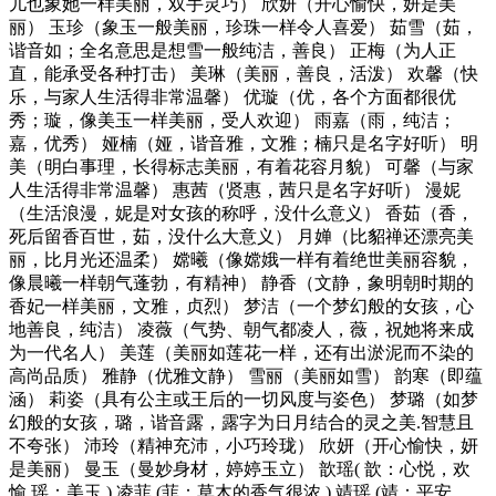
儿也象她一样美丽，双手灵巧） 欣妍（开心愉快，妍是美
丽） 玉珍（象玉一般美丽，珍珠一样令人喜爱） 茹雪（茹，
谐音如；全名意思是想雪一般纯洁，善良） 正梅（为人正
直，能承受各种打击） 美琳（美丽，善良，活泼） 欢馨（快
乐，与家人生活得非常温馨） 优璇（优，各个方面都很优
秀；璇，像美玉一样美丽，受人欢迎） 雨嘉（雨，纯洁；
嘉，优秀） 娅楠（娅，谐音雅，文雅；楠只是名字好听） 明
美（明白事理，长得标志美丽，有着花容月貌） 可馨（与家
人生活得非常温馨） 惠茜（贤惠，茜只是名字好听） 漫妮
（生活浪漫，妮是对女孩的称呼，没什么意义） 香茹（香，
死后留香百世，茹，没什么大意义） 月婵（比貂禅还漂亮美
丽，比月光还温柔） 嫦曦（像嫦娥一样有着绝世美丽容貌，
像晨曦一样朝气蓬勃，有精神） 静香（文静，象明朝时期的
香妃一样美丽，文雅，贞烈） 梦洁（一个梦幻般的女孩，心
地善良，纯洁） 凌薇（气势、朝气都凌人，薇，祝她将来成
为一代名人） 美莲（美丽如莲花一样，还有出淤泥而不染的
高尚品质） 雅静（优雅文静） 雪丽（美丽如雪） 韵寒（即蕴
涵） 莉姿（具有公主或王后的一切风度与姿色） 梦璐（如梦
幻般的女孩，璐，谐音露，露字为日月结合的灵之美.智慧且
不夸张） 沛玲（精神充沛，小巧玲珑） 欣妍（开心愉快，妍
是美丽） 曼玉（曼妙身材，婷婷玉立） 歆瑶( 歆：心悦，欢
愉 瑶：美玉 ) 凌菲 (菲：草木的香气很浓 ) 靖瑶 (靖：平安