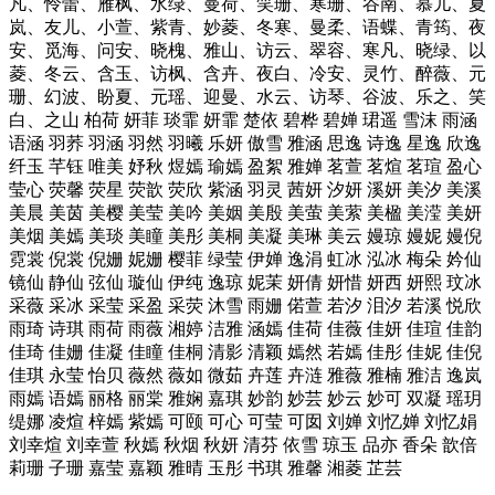
凡、怜蕾、雁枫、水绿、曼荷、笑珊、寒珊、谷南、慕儿、夏
岚、友儿、小萱、紫青、妙菱、冬寒、曼柔、语蝶、青筠、夜
安、觅海、问安、晓槐、雅山、访云、翠容、寒凡、晓绿、以
菱、冬云、含玉、访枫、含卉、夜白、冷安、灵竹、醉薇、元
珊、幻波、盼夏、元瑶、迎曼、水云、访琴、谷波、乐之、笑
白、之山 柏荷 妍菲 琰霏 妍霏 楚依 碧桦 碧婵 珺遥 雪沫 雨涵
语涵 羽荞 羽涵 羽然 羽曦 乐妍 傲雪 雅涵 思逸 诗逸 星逸 欣逸
纤玉 芊钰 唯美 妤秋 煜嫣 瑜嫣 盈絮 雅婵 茗萱 茗煊 茗瑄 盈心
莹心 荧馨 荧星 荧歆 荧欣 紫涵 羽灵 茜妍 汐妍 溪妍 美汐 美溪
美晨 美茵 美樱 美莹 美吟 美姻 美殷 美萤 美萦 美楹 美滢 美妍
美烟 美嫣 美琰 美瞳 美彤 美桐 美凝 美琳 美云 嫚琼 嫚妮 嫚倪
霓裳 倪裳 倪姗 妮姗 樱菲 绿莹 伊婵 逸涓 虹冰 泓冰 梅朵 妗仙
镜仙 静仙 弦仙 璇仙 伊纯 逸琼 妮茉 妍倩 妍惜 妍西 妍熙 玟冰
采薇 采冰 采莹 采盈 采荧 沐雪 雨姗 偌萱 若汐 泪汐 若溪 悦欣
雨琦 诗琪 雨荷 雨薇 湘婷 洁雅 涵嫣 佳荷 佳薇 佳妍 佳瑄 佳韵
佳琦 佳姗 佳凝 佳瞳 佳桐 清影 清颖 嫣然 若嫣 佳彤 佳妮 佳倪
佳琪 永莹 怡贝 薇然 薇如 微茹 卉莲 卉涟 雅薇 雅楠 雅洁 逸岚
雨嫣 语嫣 丽格 丽棠 雅娴 嘉琪 妙韵 妙芸 妙云 妙可 双凝 瑶玥
缇娜 凌煊 梓嫣 紫嫣 可颐 可心 可莹 可囡 刘婵 刘忆婵 刘忆娟
刘幸煊 刘幸萱 秋嫣 秋烟 秋妍 清芬 依雪 琼玉 品亦 香朵 歆倍
莉珊 子珊 嘉莹 嘉颖 雅晴 玉彤 书琪 雅馨 湘菱 芷芸