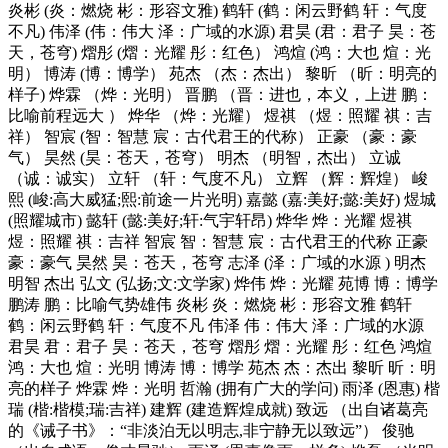
炎彬 (炎：燃烧 彬：形容文雅) 鹤轩 (鹤：闲云野鹤 轩：气度
不凡) 伟泽 (伟：伟大 泽：广域的水源) 君昊 (君：君子 昊：苍
天，苍穹) 熠彤 (熠：光耀 彤：红色） 鸿煊 (鸿：大也 煊：光
明） 博涛 (博：博学） 苑杰 （杰：杰出） 黎昕 （昕：明亮的
样子) 烨霖 （烨：光明） 晋鹏 （晋：进也，本义，上进 鹏：
比喻前程远大 ） 烨华 （烨：光耀） 煜祺 （煜：照耀 祺：吉
祥） 智宸 (智：智慧 宸：古代君王的代称） 正豪 （豪：豪
气） 昊然 (昊：苍天，苍穹） 明杰 （明智，杰出） 立诚
（诚：诚实） 立轩 （轩：气度不凡） 立辉 （辉：辉煌） 峻
熙 (峻:高大威猛;熙:前途一片光明) 嘉懿 (嘉:美好;懿:美好) 煜城
(照耀城市) 懿轩 (懿:美好;轩:气宇轩昂) 烨华 烨：光耀 煜祺
煜：照耀 祺：吉祥 智宸 智：智慧 宸：古代君王的代称 正豪
豪：豪气 昊然 昊：苍天，苍穹 志泽 (泽：广域的水源 ) 明杰
明智 杰出 弘文 (弘扬;文:文学家) 烨伟 烨：光耀 苑博 博：博学
鹏涛 鹏：比喻气势雄伟 炎彬 炎：燃烧 彬：形容文雅 鹤轩
鹤：闲云野鹤 轩：气度不凡 伟泽 伟：伟大 泽：广域的水源
君昊 君：君子 昊：苍天，苍穹 熠彤 熠：光耀 彤：红色 鸿煊
鸿：大也 煊：光明 博涛 博：博学 苑杰 杰：杰出 黎昕 昕：明
亮的样子 烨霖 烨：光明 哲瀚 (拥有广大的学问) 雨泽 (恩惠) 楷
瑞 (楷:楷模;瑞:吉祥) 建辉 (建造辉煌成就) 致远 （出自诸葛亮
的《诫子书》：“非淡泊无以明志,非宁静无以致远”） 俊驰