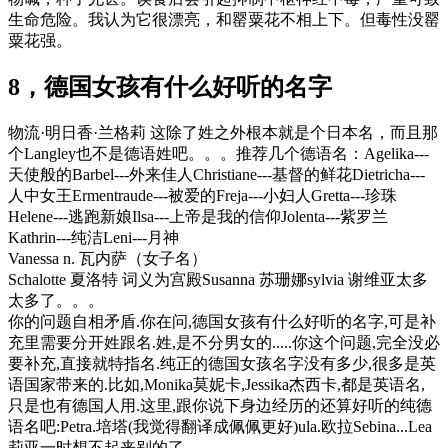
生命危险。我认为它很漂亮，和罂粟花不相上下。但毒性没罂
粟花强。
8，德国女孩有什么好听的名字
物流·明日香·兰格莉 这除了姓之外根本就是个日本名，而且那
个Langley也不是德语姓吧。。。推荐几个德语名：Agelika---
天使般的Barbel---外来佳人Christiane---基督的鲜花Dietricha---
人中女王Ermentraude---被爱的Freja---小妇人Gretta---珍珠
Helene---逃跑新娘Ilsa---上帝是我的信仰Jolenta---紫罗兰
Kathrin---纯洁Leni---月神
Vanessa n. 瓦内萨（女子名）
Schalotte 夏洛特 词义为宫殿Susanna 苏珊娜sylvia 谢维亚太多
太多了。。。
你的问题自相矛盾.你在问,德国女孩有什么好听的名字,可是补
充里需要分开姓跟名.姓,是不分男女的.....你这个问题,完全没必
要补充,直接就特指名.纯正的德国女孩名字没有多少,很多是英
语国家带来的.比如,Monika莫妮卡,Jessika杰西卡,都是英语名,
只是也有德国人用.这里,跟你说下身边经历的还算好听的纯德
语名吧:Petra.培塔(我觉得翻译成佩佩更好)ula.欧拉Sebina...Lea
莉亚一时想不起来别的了