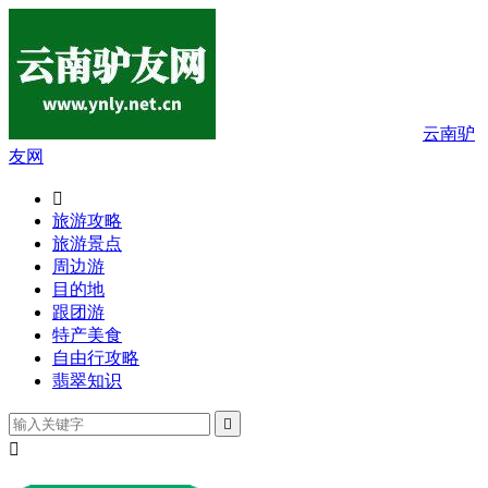
云南驴
友网

旅游攻略
旅游景点
周边游
目的地
跟团游
特产美食
自由行攻略
翡翠知识

