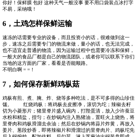
你好！保鲜膜 包好 这种天气一般没事 要不用口袋装点冰打字
不易，采纳哦！
6，土鸡怎样保鲜运输
速冻的话需要专业的设备，而且投资小的话，很难做到这一
步，速冻之后需要专门的物流来做，量小的话，也无法完成，
也不适宜走普通的物流，因为运输过程中也需要冷冻和保鲜，
一般大的食品厂都是自己的物流团队，或者你可以联系下你们
当地的这方面的厂家，看看是否能顺路。
不明白啊 = =！
7，如何保存新鲜鸡枞菇
鸡枞有煎、煮、腌、炸、烧等多种吃法，是不可多得的山珍佳
馐。 红烧鸡枞：将鸡枞去皮擦净，滚切为坨；辣椒去籽
切为小菱形片；猪里脊片盛入碗内，打陛蛋清，放入少许蚕豆
水粉和精盐，捏匀；在炒锅内注入熟猪油，置旺火上烧热，将
里脊肉和鸡枞滑溜去余油；然后在炒锅内将蒜片炸黄，再放入
姜片、葱段炒香，即将辣椒片和滑溜过的里脊肉片、鸡枞坨先
后入锅煸炒，配加佐料，后勾芡，淋上芝麻油出锅装盘即成。