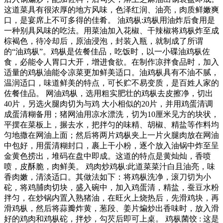
这道菜具有很浓厚的地方风味，色泽红润、油亮，肉质鲜嫩爽
口，是宴席上不可多得的佳肴。 油鸡枞:鸡枞用油炸后食用是
一种别具风味的吃法。用菜油加入花椒、干辣椒将鸡枞炸至成
棕褐色，待冷却后，原油浸泡，封装入瓶，就制成了所谓
的“油鸡枞”。鸡枞是佐餐佳品，吃饭时，以一小碟油鸡枞佐
食，必能令人胃口大开，增进食欲。在制作凉拌食品时，加入
适量的鸡枞油能令凉菜更加鲜美适口。油鸡枞具有不油不腻，
温润适口，味道鲜美的特点，可长贮不易变质，是百姓人家的
佐餐佳品。 网油鸡枞，选用粗实肥壮的鸡枞去皮擦净，切出
40片，另选火腿肉切为与鸡 大小相似的20片，并用鸡蛋清调
成蛋清糊备用；猪网油用凉水漂洗，切为10厘米见方的块状，
平摆在菜板上，搌去水，把拌匀的味精、胡椒、精盐等作料均
匀地撒在网油上面；然后将两片鸡枞夹上一片火腿肉放在网油
中包好，用蛋清糊封口，裹上干小粉，逐个放入油锅中炸至呈
金黄色捞出，堆码在盘中即成。这道的特点是黄灿灿，香喷
喷，皮酥脆，肉鲜美。 鸡肉炒鸡枞:此道菜菜汁白且油亮，味
香肉嫩，清淡适口。其做法如下：将鸡枞洗净，滚刀切为小
砣，将鸡脯肉切块，盛入碗中，加入鸡蛋清，精盐，蚕豆水粉
拌匀，在炒锅内置入熟猪油，在旺火上烧热后，先滑鸡块，再
滑鸡枞，然后将蒜瓣炸黄，葱段、姜片煸炒出香味时，放入滑
好的鸡肉和鸡枞砣，拌炒，勾芡后即可上桌。 鸡枞菌饺 : 这是