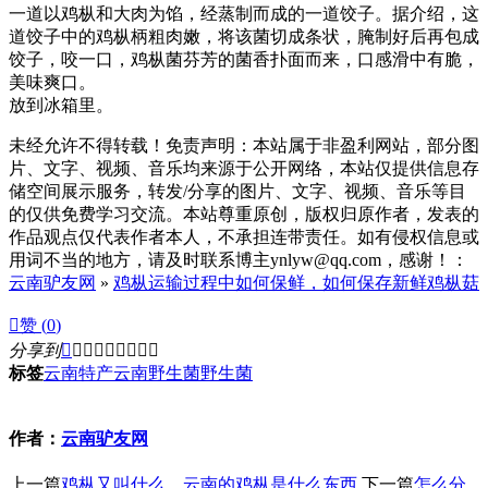
一道以鸡枞和大肉为馅，经蒸制而成的一道饺子。据介绍，这
道饺子中的鸡枞柄粗肉嫩，将该菌切成条状，腌制好后再包成
饺子，咬一口，鸡枞菌芬芳的菌香扑面而来，口感滑中有脆，
美味爽口。
放到冰箱里。
未经允许不得转载！免责声明：本站属于非盈利网站，部分图
片、文字、视频、音乐均来源于公开网络，本站仅提供信息存
储空间展示服务，转发/分享的图片、文字、视频、音乐等目
的仅供免费学习交流。本站尊重原创，版权归原作者，发表的
作品观点仅代表作者本人，不承担连带责任。如有侵权信息或
用词不当的地方，请及时联系博主ynlyw@qq.com，感谢！：
云南驴友网
»
鸡枞运输过程中如何保鲜，如何保存新鲜鸡枞菇

赞 (
0
)
分享到









标签
云南特产
云南野生菌
野生菌
作者：
云南驴友网
上一篇
鸡枞又叫什么，云南的鸡枞是什么东西
下一篇
怎么分