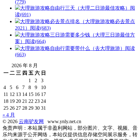
(779)
大理旅游攻略自由行三天（大理二日游最佳攻略）
阅
读(691)
大理旅游攻略必去景点排名（大理旅游攻略必去景点
2021）
阅读(683)
大理旅游攻略三日游需要多少钱（大理三日游最佳方
案）
阅读(664)
大理旅游攻略自由行需要带什么（去大理旅游）
阅读
(663)
2026 年 8 月
一
二
三
四
五
六
日
1
2
3
4
5
6
7
8
9
10
11
12
13
14
15
16
17
18
19
20
21
22
23
24
25
26
27
28
29
30
31
« 4 月
© 2026
云南驴友网
www.ynly.net.cn
免责声明：本站属于非盈利网站，部分图片、文字、视频、音
乐均来源于公开网络，本站仅提供信息存储空间展示服务，转