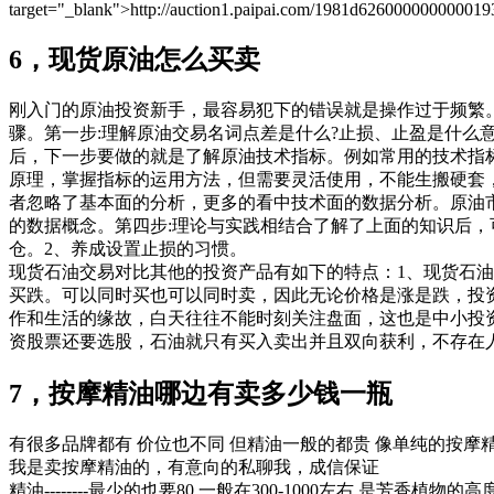
target="_blank">http://auction1.paipai.com/1981d6260000000000
6，现货原油怎么买卖
刚入门的原油投资新手，最容易犯下的错误就是操作过于频繁
骤。第一步:理解原油交易名词点差是什么?止损、止盈是什么
后，下一步要做的就是了解原油技术指标。例如常用的技术指标:
原理，掌握指标的运用方法，但需要灵活使用，不能生搬硬套，
者忽略了基本面的分析，更多的看中技术面的数据分析。原油
的数据概念。第四步:理论与实践相结合了解了上面的知识后
仓。2、养成设置止损的习惯。
现货石油交易对比其他的投资产品有如下的特点：1、现货石油
买跌。可以同时买也可以同时卖，因此无论价格是涨是跌，投资
作和生活的缘故，白天往往不能时刻关注盘面，这也是中小投资
资股票还要选股，石油就只有买入卖出并且双向获利，不存在
7，按摩精油哪边有卖多少钱一瓶
有很多品牌都有 价位也不同 但精油一般的都贵 像单纯的按摩精油
我是卖按摩精油的，有意向的私聊我，成信保证
精油--------最少的也要80,一般在300-1000左右 