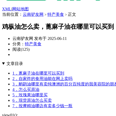
XML
|
网站地图
当前位置：
云南驴友网
特产美食
正文
>
>
鸡枞油怎么卖，蓖麻子油在哪里可以买到
云南驴友网 发布于 2025-06-11
分类：
特产美食
阅读(125)
文章目录
1，蓖麻子油在哪里可以买到
2，自家炸的食用油能在网上卖吗
3，鸸鹋油哪里有卖纯澳洲的百分百纯度的我美容院的朋
4，怎么买原油
5，玫瑰果油哪里买
6，现货原油怎么买卖
7，按摩精油哪边有卖多少钱一瓶
view01();