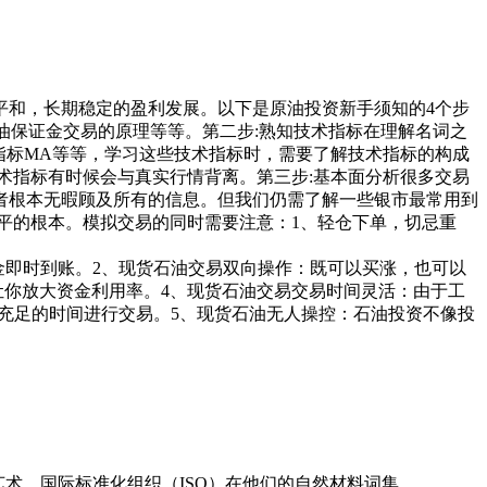
平和，长期稳定的盈利发展。以下是原油投资新手须知的4个步
油保证金交易的原理等等。第二步:熟知技术指标在理解名词之
线指标MA等等，学习这些技术指标时，需要了解技术指标的构成
术指标有时候会与真实行情背离。第三步:基本面分析很多交易
者根本无暇顾及所有的信息。但我们仍需了解一些银市最常用到
平的根本。模拟交易的同时需要注意：1、轻仓下单，切忌重
金即时到账。2、现货石油交易双向操作：既可以买涨，也可以
让你放大资金利用率。4、现货石油交易交易时间灵活：由于工
有充足的时间进行交易。5、现货石油无人操控：石油投资不像投
效的艺术。国际标准化组织（ISO）在他们的自然材料词集