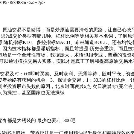
19399e0639885c</a></p>
。原油交易不是赌博，而是炒原油需要清晰的思路，让自己心态
意思?成交价类型有哪几种、杠杆比例等等相关基本名词，了解原
随机指标KDJ、多控指标MACD、布林通道BOLL、还有均
因为技术指标都是滞后指标，而且前提是:历史会重演。而且技
市场是一个全球性市场，数据庞大，术语也很专业，普通的投资
，可以通过模拟交易去实践，实践才是真正了解和提高原油交易水
交易及时：t+0即时买卖、及时获利、无需等待，随时平仓，资
者始终有获利的机会。3、保证金交易，1：33.3的杠杆比例，
者投资股市失败的原因，北京时间凌晨6点-次日凌晨4点完全
人为操控，甚至国家也无法操纵
 都是大瓶装的 最少也要2、300吧
是芳香植物的高度浓缩提取物。芳香疗法是一门使用精油提升身体和精神疗