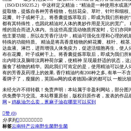
（ISO/D1S9235.2）中这样定义精油：“精油是一种使
提取物，提炼自各种芳香植物，包括花朵、草叶、针叶和细枝
花瓣、叶子或树干上。将香囊提炼萃取后，即成为我们所称的“
都有其特殊性，也因此精油对人体的奥妙作用是无比的宽广。 
维的混合而进入体内。当这些高度流动物质挥发时，它们亦同
他主要功能，所以在芳香疗法中，精油可强化生理和心理的机
特殊的功能特质。 精油是将高香度植物的鲜花瓣、枝叶、根
达血液、淋巴，进而增强人体免疫力，促进活细胞再生，使人
布在花瓣、叶子或树干上。将香囊提炼萃取后，即成为我们所
出内啡汰及脑啡汰两种荷尔蒙，使精神 呈现最舒适的状态，
服食了植物的精华。因此我们可肯定的是，使用精油可以使人体组织
有的芳香及药理上的效果. 香疗精油约有200种之多, 有单一不
看牌子了，瘦腿的，英国aa网的或者德国o家的都可以 一般比
未经允许不得转载！免责声明：本站属于非盈利网站，部分图
供免费学习交流。本站尊重原创，版权归原作者，发表的作品观点
网
»
鸡枞油怎么卖，蓖麻子油在哪里可以买到

赞 (
0
)
分享到









标签
云南特产
云南野生菌
野生菌