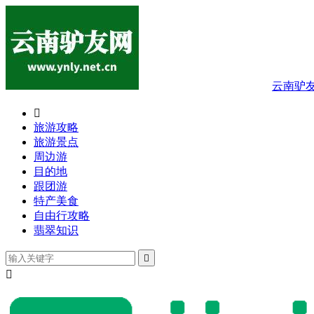
云南驴

旅游攻略
旅游景点
周边游
目的地
跟团游
特产美食
自由行攻略
翡翠知识

