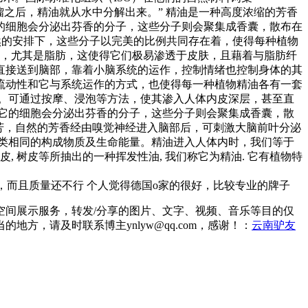
蒸馏之后，精油就从水中分解出来。” 精油是一种高度浓缩的芳香
的细胞会分泌出芬香的分子，这些分子则会聚集成香囊，散布在
自然的安排下，这些分子以完美的比例共同存在着，使得每种植物
剂，尤其是脂肪，这使得它们极易渗透于皮肤，且藉着与脂肪纤
直接送到脑部，靠着小脑系统的运作，控制情绪也控制身体的其
流动性和它与系统运作的方式，也使得每一种植物精油各有一套
。可通过按摩、浸泡等方法，使其渗入人体内皮深层，甚至直
它的细胞会分泌出芬香的分子，这些分子则会聚集成香囊，散
芳，自然的芳香经由嗅觉神经进入脑部后，可刺激大脑前叶分泌
类相同的构成物质及生命能量。精油进入人体内时，我们等于
, 树皮等所抽出的一种挥发性油, 我们称它为精油. 它有植物特
死，而且质量还不行 个人觉得德国o家的很好，比较专业的牌子
间展示服务，转发/分享的图片、文字、视频、音乐等目的仅
，请及时联系博主ynlyw@qq.com，感谢！：
云南驴友