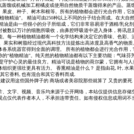
用水或蒸汽蒸馏或机械加工柑橘皮或使用自然物质干蒸馏得来的产品。
、果皮、种子、树木和根等。所有的植物都会进行光合作用，它
植物精油”。 精油可由250种以上不同的分子结合而成。在大
精油是由一些很小的分子所组成，它们非常容易溶于酒精/乳化
时被数以万计的细胞所吸收，由鼻腔呼吸道中进入身体，将讯息
能。每一种植物精油都有一个化学结构来决定它的香味、色彩、
茎、果实和树脂经过现代高科技方法提炼出高浓度及高香气的物质
体各系统器官得到全面的调理。 所有的植物都会进行光合作用，
称的“植物精油”。纯天然的植物精油都有以下主要功能：气味芬
这是守护心灵的最佳良方。精油可说是植物的荷尔蒙，它拥有与人
更强壮更具有活力。 香熏精油是什么？ 是指由花, 叶, 水果皮
含其它香料, 也有混合和其它香料而成.
较建议用这些国外牌子的 商场或者美容院那些就算了 又贵的要
片、文字、视频、音乐均来源于公开网络，本站仅提供信息存储空
仅代表作者本人，不承担连带责任。如有侵权信息或用词不当的地方