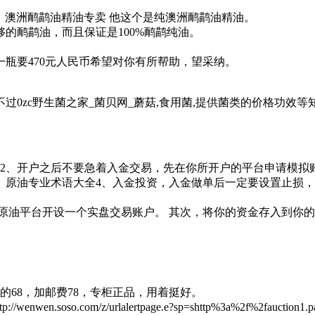
索：澳洲鸸鹋油精油专卖 他这个是纯澳洲鸸鹋油精油。
的鸸鹋油，而且保证是100%鸸鹋纯油。
一瓶要470元人民币希望对你有所帮助，望采纳。
。
0zc野生菌之家_菌贝网_蘑菇,食用菌,提供菌类的价格功效等
2、开户之后不要急着入金交易，先在你所开户的平台申请模拟
。原油专业术语大全4、入金投资，入金做单后一定要设置止损
原油平台开设一个实盘交易账户。 其次，将你的资金存入到你的
买的68，加邮费78，专柜正品，用着挺好。
soso.com/z/urlalertpage.e?sp=shttp%3a%2f%2fauction1.pai