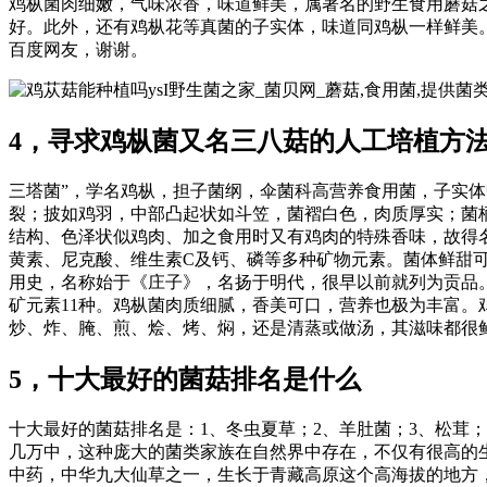
鸡枞菌肉细嫩，气味浓香，味道鲜美，属著名的野生食用蘑菇
好。此外，还有鸡枞花等真菌的子实体，味道同鸡枞一样鲜美
百度网友，谢谢。
ysI野生菌之家_菌贝网_蘑菇,食用菌,提供
4，寻求鸡枞菌又名三八菇的人工培植方
三塔菌”，学名鸡枞，担子菌纲，伞菌科高营养食用菌，子实体
裂；披如鸡羽，中部凸起状如斗笠，菌褶白色，肉质厚实；菌柄
结构、色泽状似鸡肉、加之食用时又有鸡肉的特殊香味，故得
黄素、尼克酸、维生素C及钙、磷等多种矿物元素。菌体鲜甜可
用史，名称始于《庄子》，名扬于明代，很早以前就列为贡品。
矿元素11种。鸡枞菌肉质细腻，香美可口，营养也极为丰富
炒、炸、腌、煎、烩、烤、焖，还是清蒸或做汤，其滋味都很
5，十大最好的菌菇排名是什么
十大最好的菌菇排名是：1、冬虫夏草；2、羊肚菌；3、松茸；
几万中，这种庞大的菌类家族在自然界中存在，不仅有很高的
中药，中华九大仙草之一，生长于青藏高原这个高海拔的地方