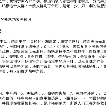
之一，畅销于国内外市场。根据鸡枞的颜色和形态特点，分为黑
。鸡枞适合人群：一般人群均可食用，是老、少、妇、弱的理想
菌类的价格功效等知识
法
中型，菌盖平展，直径10～20厘米，脐突半球形，菌盖表面光
粗，呈圆柱形至纺棰形，直径1～3.5厘米，末端多具不等长的
名鸡枞。鸡枞菌菌盖光滑粉。菌柄夏秋季单生或群生于白蚁巢上
口，清香四溢，具有益胃、清神、治痔等药效，是集食用、药用为
明朝四川状元杨慎将之比做仙境中的琼玉叶，以示其味之佳美，
。鸡枞可以单料为菜，还能与蔬菜、鱼肉及各种山珍海味搭配，可
鲜美，被人们推为菌中之冠。
4、牛肝菌；5、鸡枞菌；6、翘鳞肉齿菌；7、黄绿蜜环菌；8、
生态价值，很多可被人们食用和药用，下面介绍一下十大最好的
，并且现在数量极其稀少，是珍稀的菌类，所以人们正在为拯救