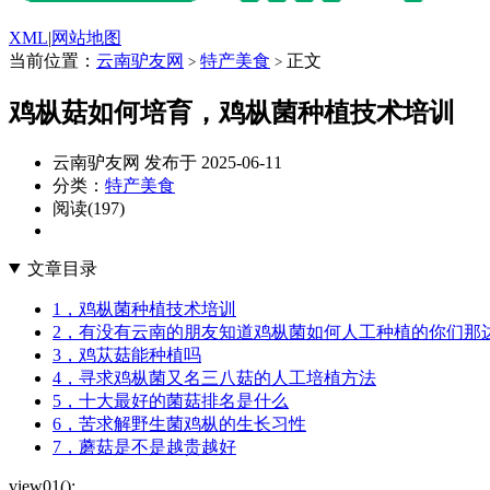
XML
|
网站地图
当前位置：
云南驴友网
特产美食
正文
>
>
鸡枞菇如何培育，鸡枞菌种植技术培训
云南驴友网 发布于 2025-06-11
分类：
特产美食
阅读(197)
文章目录
1，鸡枞菌种植技术培训
2，有没有云南的朋友知道鸡枞菌如何人工种植的你们那
3，鸡苁菇能种植吗
4，寻求鸡枞菌又名三八菇的人工培植方法
5，十大最好的菌菇排名是什么
6，苦求解野生菌鸡枞的生长习性
7，蘑菇是不是越贵越好
view01();