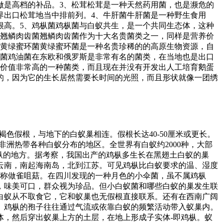
做是高档的补品。3、松茸松茸是一种天然药用菌，也是濒危的
界出口松茸地当中排前列。4、牛肝菌牛肝菌是一种野生食用
很高。5、鸡枞菌鸡枞菌与白蚁共生，是一个共同生态体，这种
、翘鳞肉齿菌翘鳞肉齿菌作为十大名贵菌类之一，同样是营养价
、黄绿蜜环菌黄绿蜜环菌是一种名贵珍稀的的高原生物资源，自
油菌鸡油菌在东欧和俄罗斯是非常有名的菌类，在当地也是出口
济价值非常高的一种菌类，而且现在并没有开发出人工培育鹅蛋
的，因为它的生长居然需要长时间的光照，而且形状就像一团绣
色假根，与地下的白蚁巢相连。假根长达40-50厘米或更长。
于非洲热带各种白蚁分布的地区。全世界有白蚁约2000种，大部
鸡枞的地方。据考察，我国出产的鸡枞多生长在黑翅土白蚁的巢
云南，南起海南岛，北到江苏。可见鸡枞比白蚁要求的温、湿度
称做雀咀菇。在四川发现的一种月色的小伞菌，虽不属鸡枞
，味美可口，群众视为珍品。但小白蚁菌和哪些白蚁的巢发生联
白蚁从不取食它，它和蚁巢也无假根直接联系。还有在西南广阔
 鸡枞的孢子往往通过气流或依靠白蚁的频繁活动带入蚁巢内。
体，然后穿出蚁巢上方的土层，在地上形成子实体-即鸡枞。蚁