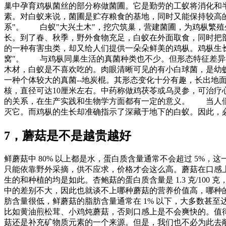
巢中孕育鸡枞菌丝的部分称做菌圃。它是勤劳的工蚁将消化和
素。对白蚁来说，菌圃是贮存粮食的基地，同时又能保持较高
系"。 白蚁"大兴土木"，挖穴筑巢，营建菌圃，为鸡枞繁
长。到了春、秋季，野外食物充足，白蚁在外面取食，同时把
的一种有害虫类，却又给人们提供一朵朵鲜美的鸡枞。鸡枞生
窝"。 与鸡枞同巢生活的真菌种类也不少。但形态特征差异
木材，白蚁是不喜欢吃的。肉眼清晰可见的有小白球菌，是幼
一种个体较大的真菌--地炭棍。其形态变化十分有趣，长出
核，直径可达10厘米左右。中药称做鸡茯苓或乌灵参，可治疗
的关系，在生产实践和生物学方面都有一定的意义。 当人们
灭它。而鸡枞的生长却准确指示了深藏于地下的白蚁。因此，
7，蘑菇是不是越贵越好
鲜蘑菇中 80% 以上都是水，蛋白质含量通常不会超过 5
只能依靠野外采摘，供不应求，价格才会这么高。蘑菇在口感
生的和种植的均是如此。杏鲍菇的蛋白质含量是 1.3 克/100 克，
中的差别不大，因此也就谈不上哪种蘑菇的营养价值高，哪种的低
肪含量很低，鲜蘑菇的脂肪含量通常在 1% 以下，大多数甚至
比如黄油煎松茸、小鸡炖蘑菇，否则口感上是不会爽快的。值得注
菇还是补充矿物质元素的一个来源。但是，我们也不必为此去