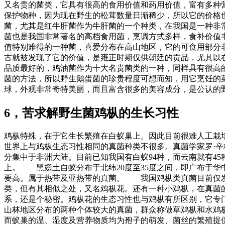
又名贵的菌类，它具有很高的食用价值和药用价值，富有多种
保护物种，因为现在野生的松茸数量日渐稀少，所以它的价格
菌，尤其是红牛肝菌作为牛肝菌的一个种类，在我国是一种非
菌也是我国非常著名的高档食用菌，烹调方式多样，食补价值
值特别难得的一种菌，喜爱分布在高山地区，它的可食用部分
古就被发现了它的价值，是雍正时期仅供朝廷的贡品，尤其以
品质最好的，鸡油菌作为十大名贵菌类的一种，同样具有很高
菌的方法，所以野生鹅蛋菌的珍贵程度可想而知，用它烹饪的
球，外观非常奇特美丽，而且富含很多的美容成分，是公认的
6，苦求解野生菌鸡枞的生长习性
鸡枞特殊，在于它生长繁殖在白蚁巢上。因此目前很难人工栽培。
世界上与鸡枞生态习性相同的真菌种类不很多。真菌学家罗·辛格1
分集中于非洲大陆。目前已知我国有白蚁94种，而云南就有4
上。 黑翅土自蚁分布于北纬20度至35度之间，即广布于
要高。属于热带及亚热带的真菌。 我国鸡枞类真菌目前仅发
类，但有其相似之处，又名鸡枞花。还有一种小鸡枞，在真菌
系，还是个秘密。鸡枞花的生态习性也与鸡枞有所区别，它专
山林地区分布的两种个体较大的真菌，群众称做草鸡枞和水鸡
而蚁巢的温、湿度及营养物质均为孢子的萌发、菌丝的繁殖提