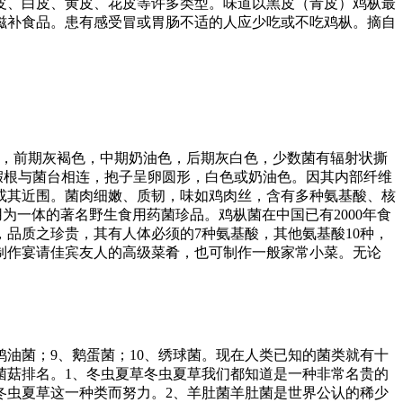
皮、白皮、黄皮、花皮等许多类型。味道以黑皮（青皮）鸡枞最
滋补食品。患有感受冒或胃肠不适的人应少吃或不吃鸡枞。摘自
滑，前期灰褐色，中期奶油色，后期灰白色，少数菌有辐射状撕
假根与菌台相连，抱子呈卵圆形，白色或奶油色。因其内部纤维
或其近围。菌肉细嫩、质韧，味如鸡肉丝，含有多种氨基酸、核
一体的著名野生食用药菌珍品。鸡枞菌在中国已有2000年食
品质之珍贵，其有人体必须的7种氨基酸，其他氨基酸10种，
制作宴请佳宾友人的高级菜肴，也可制作一般家常小菜。无论
鸡油菌；9、鹅蛋菌；10、绣球菌。现在人类已知的菌类就有十
菌菇排名。1、冬虫夏草冬虫夏草我们都知道是一种非常名贵的
冬虫夏草这一种类而努力。2、羊肚菌羊肚菌是世界公认的稀少