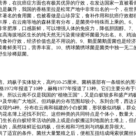
营养，在抗癌症方面也有极其优异的疗效，在发达国家一直被看
也是飙升，我国的香格里拉是松茸产地中非常出名的一个，在世
常著名的食用菌，也被看做是山珍异宝，食补作用和抗癌疗效都
丰厚，在云南等地的森林里有分布，是菌类中特殊而上乘的。6
非常肥厚，口感新鲜，可以增强人体的免疫力，降低胆固醇。7
在高海拔地区生长的纯天然无污染黄绿蜜环菌最为出名。8、鸡
的食补疗效，经济价值也是不用说的。9、鹅蛋菌鹅蛋菌也是经
菜肴鲜美可口，营养丰富。10、绣球菌绣球菌是菌类中独一无二
野生珍稀菇菌。
鸡枞子实体较大，高约10-25厘米。菌柄基部有一条细长的黑褐
972年报道了10种，赫梅1977年报道了13种。它们主要分布
5种。所以云南不仅是我国的"植物王国"，又是白蚁较多和盛产
华中及华南广大地区。但鸡枞的分布范围却较小。东到合湾，西达
现约4种。分布在云南和福建的小白蚁菌，形状极似鸡枞，群众
的花名簿上还找不到它。这些种类的共同特点是个体小，数量大
门生长在白蚁经常活动的路上或是白蚁搬运到地面的土堆上，但
枞的，虽然味鲜近似鸡枞，但长相和习性则与鸡枞差异很大。
供了适宜的条件。菌丝大量繁殖之后，便相互扭结成绳索状菌丝