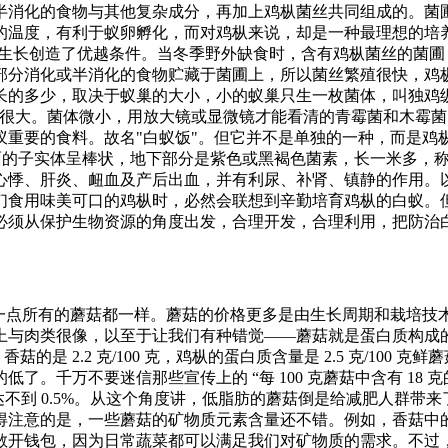
半消化的食物与其他复杂成分，再加上鸡枞菌丝共同组成的。菌
的温度，有利于蚁卵孵化，而对鸡枞来说，却是一种最理想的培
殖生长创造了优越条件。当冬季野外缺食时，含有鸡枞菌丝的菌
部分消化或半消化的食物贮藏于菌圃上，所以菌丝繁殖很快，
长的多少，取决于蚁巢的大小，小的蚁巢只生一枚菌体，叫独鸡
很大。菌体微小，用放大镜或显微镜才能看清的青霉菌和木霉菌
蚁重要的食料。故名"白蚁饭"。但它并不是单独的一种，而是
地面的子实体呈棒状，地下部分是紫色或黑褐色菌素，长一米多，
心悸、肝炎、衄血及产后出血，并有利尿、补肾、镇静的作用。以
食用味美可口的鸡枞时，必然会联想到辛勤培育鸡枞的白蚁。
必须从保护生物资源的角度出发，合理开发，合理利用，把防治
%，这一点所有的蘑菇都一样。蘑菇的价格更多是由生长周期和栽培
上与肉类很像，以至于让我们有种错觉——蘑菇就是蛋白质构成的
香菇的是 2.2 克/100 克，鸡枞的蛋白质含量是 2.5 克/10
了。千万不要迷信那些宣传上的 “每 100 克蘑菇中含有 18
达不到 0.5%。从这个角度讲，低脂肪的蘑菇倒是给减肥人群
意的是，一些蘑菇的矿物质元素含量还不错。例如，香菇中的锌含量很
敞开钱包，因为日常蔬菜都可以满足我们对矿物质的需求。不过