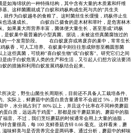
圃是如海绵状的一种特殊结构，其中含有大量的木质素和纤维
养基。这样菌圃就成了白蚁和鸡枞构成生死与共的"共生关
圃，就作为白蚁越冬的食粮了。这时菌丝生长缓慢，鸡枞停止生
鸡枞也迅速成长。 白蚁自己摄食的是木材和草叶，是危害林木
纵。如果巢大而营养丰富，菌体便大量生长，甚至形成"鸡枞
，是蚁巢中最普遍的小型真菌。据说，未被这些真菌腐蚀过的
鸡枞的一个发育阶段。 在白蚁废弃或将废弃的巢中，常常生长
称鸡枞香，可人工培养。在蚁巢中则往往形成卵形至椭圆形菌
上这些真菌，可统称"喜白蚁生物"或"白蚁客"。研究它们之间
但是由于白蚁危害人类的生产和生活，又引起人们想方设法要消
白蚁的措施和利用白蚁发展鸡枞结合起来。
技术所决定，野生山菌生长周期长，目前还不具备人工栽培条件、
。实际上，鲜蘑菇中的蛋白质含量通常不会超过 5%，并且野
0 克鲜蘑菇中，水分就占到了 80% 以上，并且这个比率在不同种类蘑菇
 克的蛋白质，远远高于鸡蛋”，那都是按干蘑菇算的。蘑菇中的脂
带来了福音。不过，我们烹饪蘑菇的时候通常会用上大量的油脂，
高，每 100 克鲜香菇含锌 0.66 毫克。这样看来，蘑
，滋味鲜美与是否营养完全是两码事。通过分析，蘑菇中的鲜味