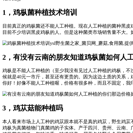
1，鸡枞菌种植技术培训
目前真正的鸡枞菌还不能人工种植。现在人工种植的菌种黑皮
目前不少培训黑皮鸡枞的人。但是这种菌类市场销售量不大。
ysI野生菌之家_菌贝网_蘑菇,食用菌,
2，有没有云南的朋友知道鸡枞菌如何人
鸡枞是不能人工种植的（至少我没有见过人工种植的鸡枞，不
候就是40元一市斤，甚至还有更贵的。因为这边土质的关系
你好！好像不能人工种植喔，价格有很多种，而且不固定，我
3，鸡苁菇能种植吗
本人看来市场上人工种的鸡苁跟本就不是真的鸡苁，野生鸡苁
鸡枞为真菌植物门真菌鸡的子实体。产于四川、贵州、云南、