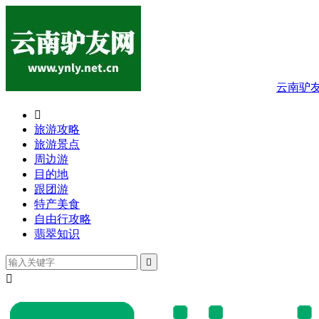
云南驴

旅游攻略
旅游景点
周边游
目的地
跟团游
特产美食
自由行攻略
翡翠知识

